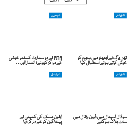
انٹرنیشنل
اہم خبریں
تھن برگ نے ایتھنز میں ہجوم کو
RTA نے دو سمارٹ کسٹمر خوشی
خوش کرتے ہوئے استقبال کیا
کے مراکز کھولے؛ المنارا اور…
انٹرنیشنل
انٹرنیشنل
سوڈان اسپتال میں ڈرون ہڑتال میں
ایلون مسک کی کمپنی نے
سات ہلاک ہوگئے
پینٹاگون کو خبردار کر دیا