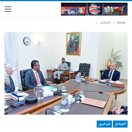
Home
انٹرنیشنل
انٹرنیشنل
اہم خبریں