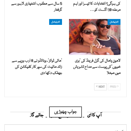
کی ہوگی؟ انتخابات کا تیسرا اور اہم
5 سال سے مطلوب اشتہاری لاہور سے
مرحلہ 10 اگست کو…
گرفتار
انٹرنیشنل
انٹرنیشنل
لامین یامال کی گرل فرینڈ کی ’بری
’مائی ٹوائز‘، رونالڈو نے 8 ارب روپے سے
خبروں‘کی پوسٹ سے مداح تشویش
زائد مالیت کی سپر کار کلیکشن کی
میں مبتلا
جھلک دکھا دی
NEXT
PREV
جواب چھوڑیں
آپ کا ای میل ایڈریس شائع نہیں کیا جائے گا.