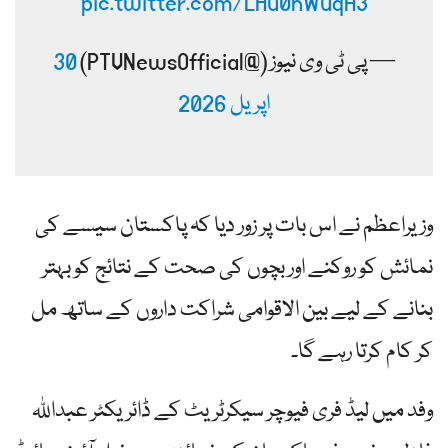
pic.twitter.com/LHu0nWuqA3
— پی ٹی وی نیوز (@PTVNewsOfficial)
30
اپریل 2026
وزیراعظم نے اس بات پر زور دیا کہ پاکستان سیسے کی
نمائش کو روکنے اور بچوں کی صحت کے نتائج کو بہتر
بنانے کے لیے بین الاقوامی شراکت داروں کے ساتھ مل
کر کام کرتا رہے گا۔
وفد میں لیڈ فری فیوچر سیکرٹریٹ کے ڈائریکٹر عبداللہ