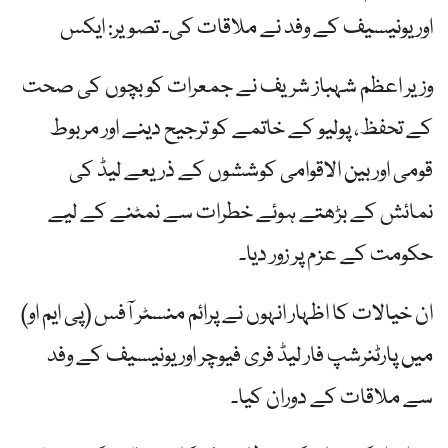
اور یونیسیف کے وفد نے ملاقات کی۔ تصویر: ایکس
وزیر اعظم شہباز شریف نے جمعرات کو بچوں کی صحت
کے تحفظ، پولیو کے خاتمے کو ترجیح دینے اور مربوط
قومی اور بین الاقوامی کوششوں کے ذریعے لیڈ کی
نمائش کے بڑھتے ہوئے خطرات سے نمٹنے کے لیے
حکومت کے عزم پر زور دیا۔
ان خیالات کا اظہار انہوں نے پرائم منسٹر آفس (پی ایم او)
میں پارٹنرشپ فار لیڈ فری فیوچر اور یونیسیف کے وفد
سے ملاقات کے دوران کیا۔