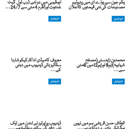
یکم جون سے یواے ای میں پٹرولیم
ابوظہبی میں دو نئے ڈرب ٹول گیٹ
مصنوعات کی نئی قیمتوں کااعلان
غنتوت اورالقرم 4 مئی سے 24/7…
اہم خبریں
انٹرنیشنل
محمدبن زایدسٹی(مصفح
معروف کامیڈی اداکارکیکو شاردا
شہابیہ)ایم9 اورایم12میں 6مئی
سکائیز بائی ڈینیوب میں دبئی
سے…
کے…
انٹرنیشنل
انٹرنیشنل
الطاف حسن قریشی ہم میں نہیں
ڈینیوب پراپرٹیز نے لندن میں ایک
مگرانکی یادیں ہر دم تازہ رہیں…
نئے دفتر کے ساتھ برطانیہ میں…