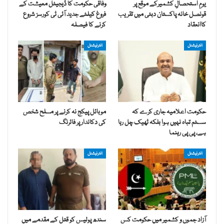
یومِ استحصالِ کشمیرکے موقع پر
وفاقی حکومت کا ڈیجیٹل معیشت کے
قونصل خانہ پاکستان دبئی میں تقریب
فروغ کیلئے جدید آئی ٹی کورسز شروع
کاانعقاد
کرنے کا فیصلہ
انٹرنیشنل
انٹرنیشنل
حکومت اعلامیہ جاری کرے کہ
موبائل پیکج نہ کرنے پر مسلح شخص
سسٹم تباہ نہیں ہوا بلکہ ٹھیک چل رہا
کی دکاندار پر فائرنگ
ہے، پی پی رہنما
انٹرنیشنل
انٹرنیشنل
آزاد جموں و کشمیر میں حکومت کس
سندھ پولیس کو قتل کے مقدمے میں