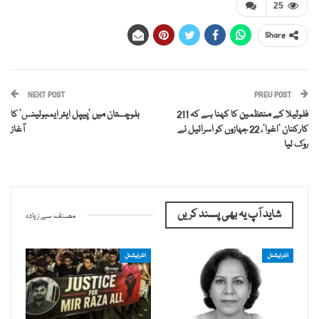
25
Share
NEXT POST
PREV POST
فلوٹیلا کے منتظمین کا کہنا ہے کہ 211
بلوچستان میں ‘پیپل ایئر ایمبولینس’ کا
کارکنان ‘اغوا’، 22 جہازوں کو اسرائیل نے
آغاز
روک لیا
شاید آپ یہ بھی پسند کریں
مصنف سے زیادہ
انٹرنیشنل
انٹرنیشنل