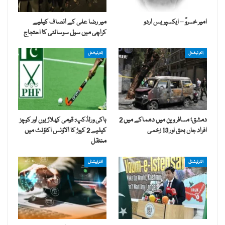
امیر خسروؒ – ایکسپریس اردو
میر رضا علی کے انصاف کیلیے
کراچی میں سول سوسائٹی کا احتجاج
انٹرنیشنل
انٹرنیشنل
دمشق؛ مسافر وین میں دھماکے میں 2
ہاکی ورلڈکپ: قومی کھلاڑیوں اور کوچز
افراد جاں بحق اور 13 زخمی
کیلیے 2 کروڑ کا الاؤنس اکاؤنٹ میں
منتقل
انٹرنیشنل
انٹرنیشنل