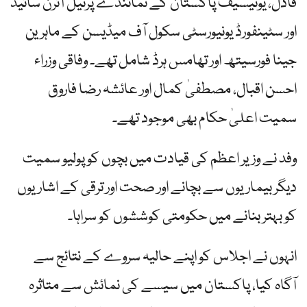
فادل، یونیسیف پاکستان کے نمائندے پرنیل آئرن سائیڈ
اور سٹینفورڈ یونیورسٹی سکول آف میڈیسن کے ماہرین
جینا فورسیتھ اور تھامس ہرڈ شامل تھے۔ وفاقی وزراء
احسن اقبال، مصطفیٰ کمال اور عائشہ رضا فاروق
سمیت اعلیٰ حکام بھی موجود تھے۔
وفد نے وزیر اعظم کی قیادت میں بچوں کو پولیو سمیت
دیگر بیماریوں سے بچانے اور صحت اور ترقی کے اشاریوں
کو بہتر بنانے میں حکومتی کوششوں کو سراہا۔
انہوں نے اجلاس کو اپنے حالیہ سروے کے نتائج سے
آگاہ کیا، پاکستان میں سیسے کی نمائش سے متاثرہ