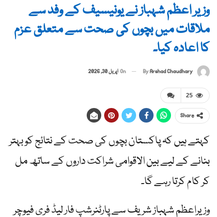
وزیر اعظم شہباز نے یونیسیف کے وفد سے
ملاقات میں بچوں کی صحت سے متعلق عزم
کا اعادہ کیا۔
By
Arshad Chaudhary
On
اپریل 30, 2026
25
Share
کہتے ہیں کہ پاکستان بچوں کی صحت کے نتائج کو بہتر
بنانے کے لیے بین الاقوامی شراکت داروں کے ساتھ مل
کر کام کرتا رہے گا۔
وزیراعظم شہباز شریف سے پارٹنرشپ فار لیڈ فری فیوچر