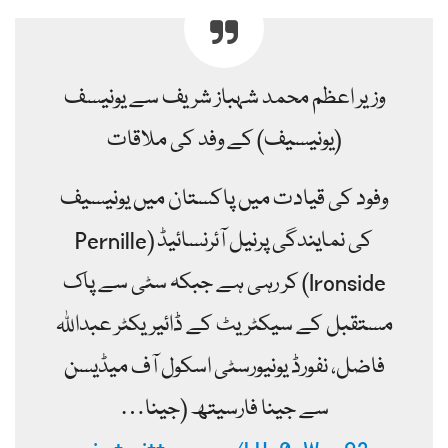
وزیر اعظم محمد شہباز شریف سے یونیسف
(یونیسیف) کے وفد کی ملاقات
وفود کی قیادت میں پاکستان میں یونیسیف
کی نمایندگی پرنیل آئرنسائیڈ (Pernille
Ironside) کر رہی ہے جبکہ سٹی سے پاک
مستقبل کے سیکٹریٹ کے ڈائیریکٹر عبداللہ
فاضل، نفورڈ یونیورسٹی اسکول آف میڈیسن
سے جینا فارسیتھ (جینا…