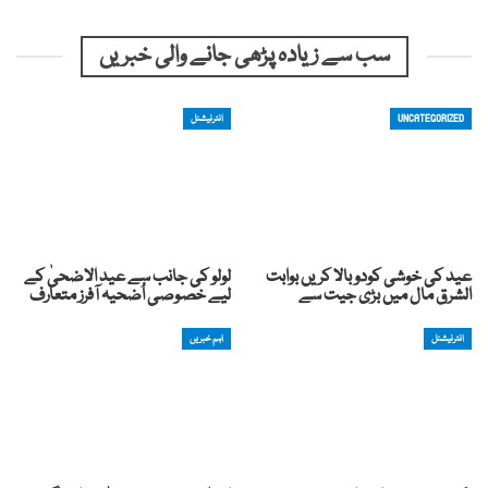
سب سے زیادہ پڑھی جانے والی خبریں
UNCATEGORIZED
انٹرنیشنل
عید کی خوشی کودوبالا کریں بوابت
لولو کی جانب سے عید الاضحیٰ کے
الشرق مال میں بڑی جیت سے
لیے خصوصی اُضحیہ آفرز متعارف
انٹرنیشنل
اہم خبریں