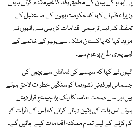
پی ایم او کے بیان کے مطابق وفد کا خیرمقدم کرتے ہوئے
وزیراعظم نے کہا کہ حکومت بچوں کے مستقبل کے
تحفظ کے لیے ترجیحی اقدامات کر رہی ہے، انہوں نے
مزید کہا کہ پاکستان ملک سے پولیو کے خاتمے کے
لیے پوری طرح پرعزم ہے۔
انہوں نے کہا کہ سیسے کی نمائش سے بچوں کی
جسمانی اور ذہنی نشوونما کو سنگین خطرات لاحق ہوتے
ہیں اور اسے صحت عامہ کا ایک بڑا چیلنج قرار دیتے
ہوئے اس بات کی یقین دہانی کرائی کہ اس کے اثرات کو
کم کرنے کے لیے تمام ممکنہ اقدامات کیے جائیں گے۔