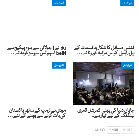
اہم خبریں
اہم خبریں
فٹنس مسائل کا شکار بدقسمت کے
du نے 1 جولائی سے ہوم پیکیج سے
ایل راہول کو اس مرتبہ کورونا نے…
beIN اسپورٹس سروسز کو ہٹانے…
انٹرنیشنل
انٹرنیشنل
جاپان دنیا کی پہلی کمرشل قمری
مودی نے ٹرمپ کے ساتھ پاکستان
لینڈنگ کے لیے تیار ہے۔
کی بات کرنے سے بچنے کے لئے…
PREV
NEXT
1 کا 2,817