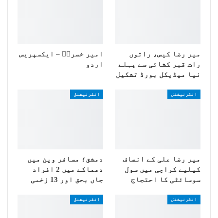
میر رضا کیس، راتوں
امیر خسروؒ – ایکسپریس
رات قبر کشائی سے پہلے
اردو
نیا میڈیکل بورڈ تشکیل
انٹرنیشنل
انٹرنیشنل
میر رضا علی کے انصاف
دمشق؛ مسافر وین میں
کیلیے کراچی میں سول
دھماکے میں 2 افراد
سوسائٹی کا احتجاج
جاں بحق اور 13 زخمی
انٹرنیشنل
انٹرنیشنل