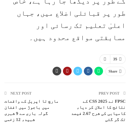
کے طور پر دیکھا جا رہا ہے، خاص
طور پر قبائلی اضلاع میں، جہاں
اعلیٰ تعلیم تک رسائی اور
مسابقتی مواقع محدود ہیں۔
35
Share
NEXT POST
PREV POST
FPSC نے CSS 2025 کے
مارچ تا اپریل کے واقعات
نتائج کا اعلان کر دیا،
میں باجوڑ میں افغان
کامیابی کی شرح 2.67 فیصد
گولہ باری سے 9 شہری
تک گر گئی
شہید، 12 زخمی