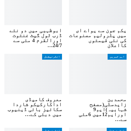
یکم جون سے یواے ای
ابوظہبی میں دو نئے
میں پٹرولیم مصنوعات
ڈرب ٹول گیٹ غنتوت
کی نئی قیمتوں
اورالقرم 4 مئی سے
کااعلان
24/7…
اہم خبریں
انٹرنیشنل
محمدبن
معروف کامیڈی
زایدسٹی(مصفح
اداکارکیکو شاردا
شہابیہ)ایم9
سکائیز بائی ڈینیوب
اورایم12میں 6مئی
میں دبئی کے…
سے…
انٹرنیشنل
انٹرنیشنل