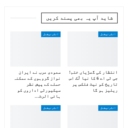
شاید آپ یہ بھی پسند کریں
انٹرنیشنل
انٹرنیشنل
انتظار کی گھڑیاں ختم!
سعودی عرب نے ایران
جی ٹی اے 6 کا نیا لُک اس
نواز گروہوں کے ممکنہ
تاریخ کو نیٹ فلکس پر
حملے کے پیش نظر
ریلیز ہو گا
سیکیورٹی اداروں کو
ہائی الرٹ…
انٹرنیشنل
انٹرنیشنل