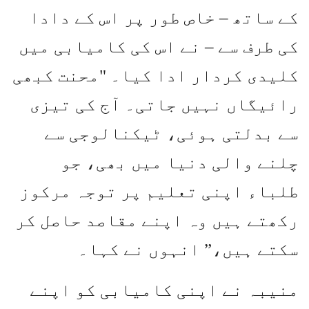
کے ساتھ – خاص طور پر اس کے دادا
کی طرف سے – نے اس کی کامیابی میں
کلیدی کردار ادا کیا۔ "محنت کبھی
رائیگاں نہیں جاتی۔ آج کی تیزی
سے بدلتی ہوئی، ٹیکنالوجی سے
چلنے والی دنیا میں بھی، جو
طلباء اپنی تعلیم پر توجہ مرکوز
رکھتے ہیں وہ اپنے مقاصد حاصل کر
سکتے ہیں،” انہوں نے کہا۔
منیبہ نے اپنی کامیابی کو اپنے