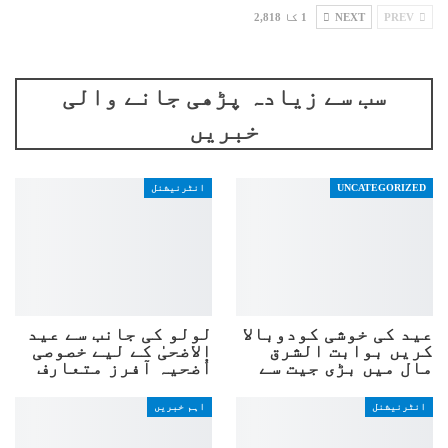
PREV
NEXT
1 کا 2,818
سب سے زیادہ پڑھی جانے والی
خبریں
UNCATEGORIZED
انٹرنیشنل
عید کی خوشی کودوبالا
لولو کی جانب سے عید
کریں بوابت الشرق
الاضحیٰ کے لیے خصوصی
مال میں بڑی جیت سے
اُضحیہ آفرز متعارف
انٹرنیشنل
اہم خبریں