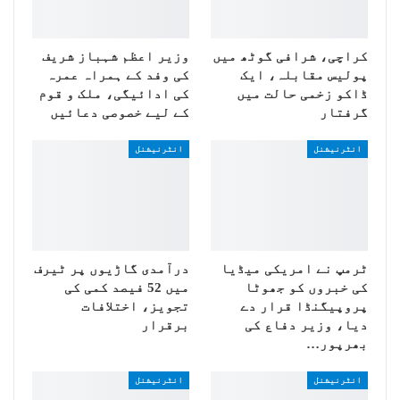
کراچی، شرافی گوٹھ میں
وزیر اعظم شہباز شریف
پولیس مقابلہ، ایک
کی وفد کے ہمراہ عمرہ
ڈاکو زخمی حالت میں
کی ادائیگی، ملک و قوم
گرفتار
کے لیے خصوصی دعائیں
انٹرنیشنل
انٹرنیشنل
ٹرمپ نے امریکی میڈیا
درآمدی گاڑیوں پر ٹیرف
کی خبروں کو جھوٹا
میں 52 فیصد کمی کی
پروپیگنڈا قرار دے
تجویز، اختلافات
دیا، وزیر دفاع کی
برقرار
بھرپور…
انٹرنیشنل
انٹرنیشنل