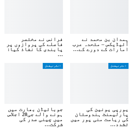
ہمدان بن محمد نے
فرانس نے مختصر
آئیڈیکس – متحدہ عرب
فاصلے کی پروازوں پر
امارات کے دورے کے…
پابندی کا نفاذ کیا:
…
انٹرنیشنل
انٹرنیشنل
یورپی یونین کی
جوبائیڈن بھارت میں
پارلیمنٹ ہندوستان
ہونے والے جی20 اجلاس
کی ریاست منی پور میں
میں چینی صدر کی
تشدد…
شرکت…