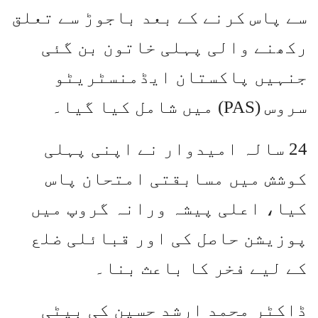
سے پاس کرنے کے بعد باجوڑ سے تعلق
رکھنے والی پہلی خاتون بن گئی
جنہیں پاکستان ایڈمنسٹریٹو
سروس (PAS) میں شامل کیا گیا۔
24 سالہ امیدوار نے اپنی پہلی
کوشش میں مسابقتی امتحان پاس
کیا، اعلی پیشہ ورانہ گروپ میں
پوزیشن حاصل کی اور قبائلی ضلع
کے لیے فخر کا باعث بنا۔
ڈاکٹر محمد ارشد حسین کی بیٹی