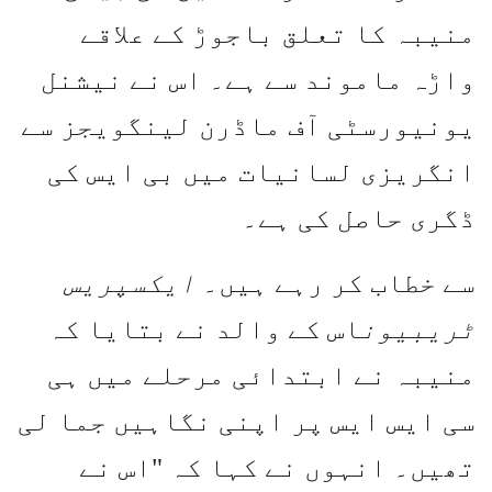
منیبہ کا تعلق باجوڑ کے علاقے
واڑہ ماموند سے ہے۔ اس نے نیشنل
یونیورسٹی آف ماڈرن لینگویجز سے
انگریزی لسانیات میں بی ایس کی
ڈگری حاصل کی ہے۔
سے خطاب کر رہے ہیں۔
ایکسپریس
ٹریبیون
اس کے والد نے بتایا کہ
منیبہ نے ابتدائی مرحلے میں ہی
سی ایس ایس پر اپنی نگاہیں جما لی
تھیں۔ انہوں نے کہا کہ "اس نے