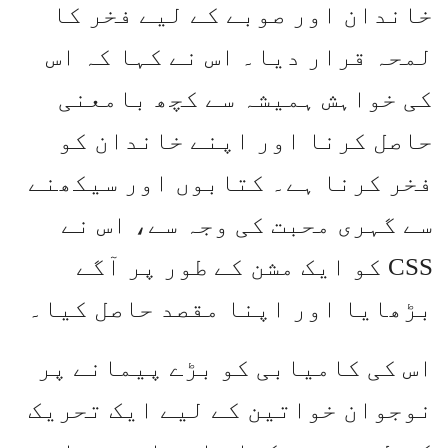
خاندان اور صوبے کے لیے فخر کا
لمحہ قرار دیا۔ اس نے کہا کہ اس
کی خواہش ہمیشہ سے کچھ بامعنی
حاصل کرنا اور اپنے خاندان کو
فخر کرنا ہے۔ کتابوں اور سیکھنے
سے گہری محبت کی وجہ سے، اس نے
CSS کو ایک مشن کے طور پر آگے
بڑھایا اور اپنا مقصد حاصل کیا۔
اس کی کامیابی کو بڑے پیمانے پر
نوجوان خواتین کے لیے ایک تحریک