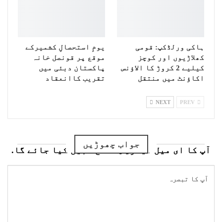
ہاکی ورلڈکپ: قومی
یومِ استحصالِ کشمیرکے
کھلاڑیوں اور کوچز
موقع پر قونصل خانہ
کیلیے 2 کروڑ کا الاؤنس
پاکستان دبئی میں
اکاؤنٹ میں منتقل
تقریب کاانعقاد
NEXT
PREV
جواب چھوڑیں
آپ کا ای میل ایڈریس شائع نہیں کیا جائے گا.