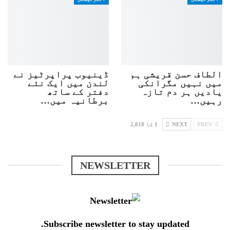
الطاف حسن قریشی ہم
ڈینیوب پراپرٹیز نے
میں نہیں مگرانکی
لندن میں ایک نئے
یادیں ہر دم تازہ
دفتر کے ساتھ
رہیں…
برطانیہ میں…
PREV
NEXT
1 کا 2,818
NEWSLETTER
Subscribe newsletter to stay updated.