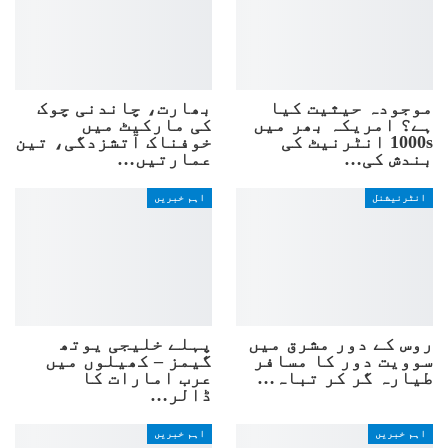
موجودہ حیثیت کیا
بھارت، چاندنی چوک
ہے؟ امریکہ بھر میں
کی مارکیٹ میں
1000s انٹرنیٹ کی
خوفناک آتشزدگی، تین
بندش کی…
عمارتیں…
انٹرنیشنل
اہم خبریں
روس کے دور مشرق میں
پہلے خلیجی یوتھ
سوویت دور کا مسافر
گیمز – کھیلوں میں
طیارہ گر کر تباہ…
عرب امارات کا
ڈالر…
اہم خبریں
اہم خبریں