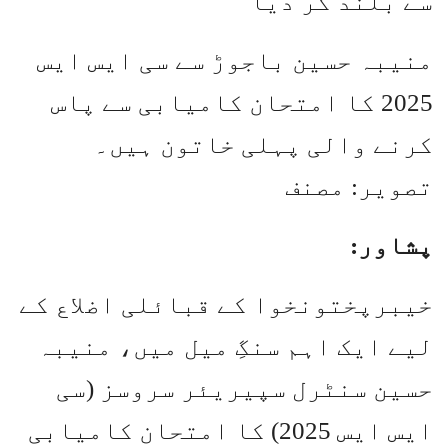
سے بلند کر دیا
منیبہ حسین باجوڑ سے سی ایس ایس
2025 کا امتحان کامیابی سے پاس
کرنے والی پہلی خاتون ہیں۔
تصویر: مصنف
پشاور:
خیبرپختونخوا کے قبائلی اضلاع کے
لیے ایک اہم سنگِ میل میں، منیبہ
حسین سنٹرل سپیریئر سروسز (سی
ایس ایس 2025) کا امتحان کامیابی