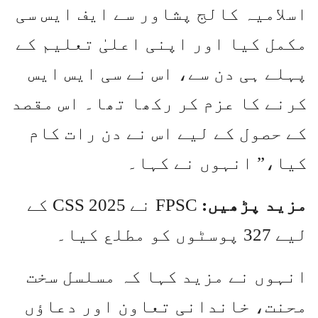
اسلامیہ کالج پشاور سے ایف ایس سی
مکمل کیا اور اپنی اعلیٰ تعلیم کے
پہلے ہی دن سے، اس نے سی ایس ایس
کرنے کا عزم کر رکھا تھا۔ اس مقصد
کے حصول کے لیے اس نے دن رات کام
کیا،” انہوں نے کہا۔
مزید پڑھیں:
FPSC نے CSS 2025 کے
لیے 327 پوسٹوں کو مطلع کیا۔
انہوں نے مزید کہا کہ مسلسل سخت
محنت، خاندانی تعاون اور دعاؤں