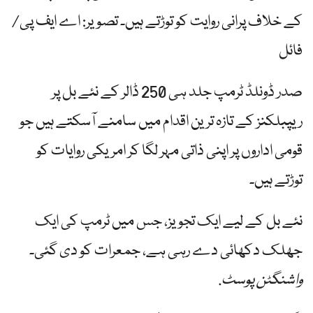
کے خلاف پرانی روایت کو توڑتے ہیں۔ تصویر: اے ایف پی/
فائل
صدر ڈونلڈ ٹرمپ جلد ہی 250 ڈالر کے نئے بل پر
ریپبلکنز کے تازہ ترین اقدام میں سامنے آسکتے ہیں جو
قومی اداروں پر اپنی ذاتی مہر لگا کر امریکی روایات کو
توڑتے ہیں۔
نئے بل کے لیے ایک تجویز، جس میں ٹرمپ کی ایک
جھلک دکھائی دے رہی ہے، جمعرات کو دی گئی۔
واشنگٹن پوسٹ
.