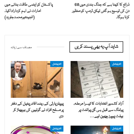
ذرائع کا کہنا ہے کہ جنگ بندی میں 60
پاکستان کو ایٹمی طاقت بنانے میں
دن کی توسیع ہو گئی لیکن ٹرمپ کو منظور
امارات نے اہم کرداراداکیا۔
کرنا ہوگا۔
(انجینئیرمحمدجاوید)
شاید آپ یہ بھی پسند کریں
مصنف سے زیادہ
انٹرنیشنل
انٹرنیشنل
آزاد کشمیر انتخابات کا تیسرا مرحلہ،
پیپلز پارٹی کے رہنما قادر پٹیل کے دفتر
پولنگ سے قبل ہی گن پوائنٹ پر
پر مسلح افراد نے گولیوں کی بوچھاڑ کر
بیلٹ پیپرز چھین لیے…
دی
انٹرنیشنل
انٹرنیشنل