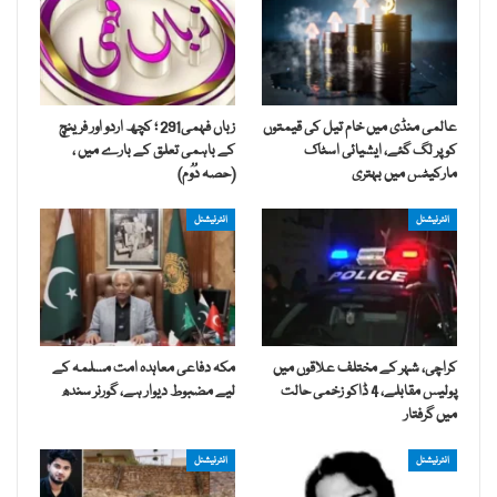
عالمی منڈی میں خام تیل کی قیمتوں
زباں فہمی291 ؛ کچھ اردو اور فرینچ
کو پر لگ گئے، ایشیائی اسٹاک
کے باہمی تعلق کے بارے میں ،
مارکیٹس میں بہتری
(حصہ دُوُم)
انٹرنیشنل
انٹرنیشنل
کراچی، شہر کے مختلف علاقوں میں
مکہ دفاعی معاہدہ امت مسلمہ کے
پولیس مقابلے، 4 ڈاکو زخمی حالت
لیے مضبوط دیوار ہے، گورنر سندھ
میں گرفتار
انٹرنیشنل
انٹرنیشنل