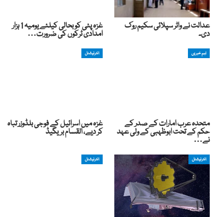
عدالت نے واٹر سپلائی سکیم روک
غزہ پٹی کو بحالی کیلئے یومیہ 1 ہزار
دی۔
امدادی ٹرکوں کی ضرورت…
اہم خبریں
انٹرنیشنل
متحدہ عرب امارات کے صدر کے
غزہ میں اسرائیل کے فوجی بلڈوزر تباہ
حکم کے تحت ابوظہبی کے ولی عہد
کر دیے، القسام بریگیڈ
نے…
انٹرنیشنل
انٹرنیشنل