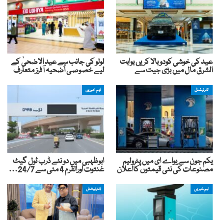
عید کی خوشی کودوبالا کریں بوابت
لولو کی جانب سے عید الاضحیٰ کے
الشرق مال میں بڑی جیت سے
لیے خصوصی اُضحیہ آفرز متعارف
انٹرنیشنل
اہم خبریں
یکم جون سے یواے ای میں پٹرولیم
ابوظہبی میں دو نئے ڈرب ٹول گیٹ
مصنوعات کی نئی قیمتوں کااعلان
غنتوت اورالقرم 4 مئی سے 24/7…
اہم خبریں
انٹرنیشنل