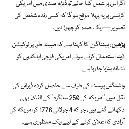
اگر اس پر عمل کیا جائے تو ڈیڑھ صدی میں امریکی
کرنسی پر یہ پہلا موقع ہو گا کہ کسی زندہ شخص کی
تصویر — ایک صدر کو چھوڑ دیں۔
پڑھیں
: پینٹاگون کا کہنا ہے کہ مبینہ طور پر لوکیشن
ڈیٹا استعمال کرتے ہوئے امریکی فوجی اہلکاروں کو
نشانہ بنایا جا رہا ہے۔
واشنگٹن پوسٹ کی طرف سے حاصل کردہ ڈیزائن کی
نقل میں "امریکہ کی 250 سالگرہ” کے الفاظ بھی
دکھائے گئے ہیں، جو کہ 4 جولائی 1776 کو امریکہ کی
آزادی کا اعلان کرنے کے لیے ایک منظوری ہے۔