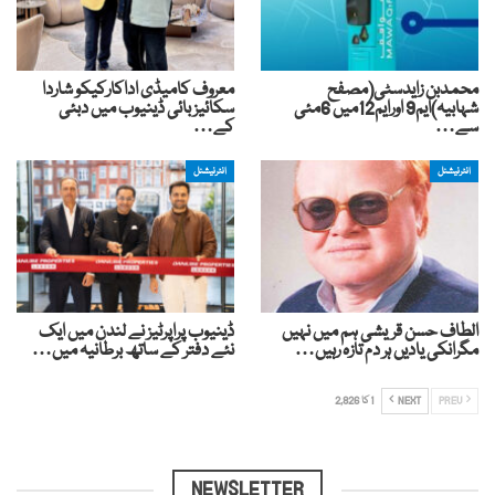
محمدبن زایدسٹی(مصفح
معروف کامیڈی اداکارکیکو شاردا
شہابیہ)ایم9 اورایم12میں 6مئی
سکائیز بائی ڈینیوب میں دبئی
سے…
کے…
انٹرنیشنل
انٹرنیشنل
الطاف حسن قریشی ہم میں نہیں
ڈینیوب پراپرٹیز نے لندن میں ایک
مگرانکی یادیں ہر دم تازہ رہیں…
نئے دفتر کے ساتھ برطانیہ میں…
PREV
NEXT
1 کا 2,826
NEWSLETTER