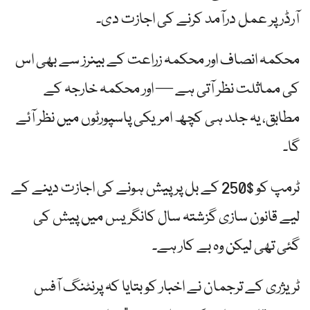
آرڈر پر عمل درآمد کرنے کی اجازت دی۔
محکمہ انصاف اور محکمہ زراعت کے بینرز سے بھی اس
کی مماثلت نظر آتی ہے — اور محکمہ خارجہ کے
مطابق، یہ جلد ہی کچھ امریکی پاسپورٹوں میں نظر آئے
گا۔
ٹرمپ کو $250 کے بل پر پیش ہونے کی اجازت دینے کے
لیے قانون سازی گزشتہ سال کانگریس میں پیش کی
گئی تھی لیکن وہ بے کار ہے۔
ٹریژری کے ترجمان نے اخبار کو بتایا کہ پرنٹنگ آفس