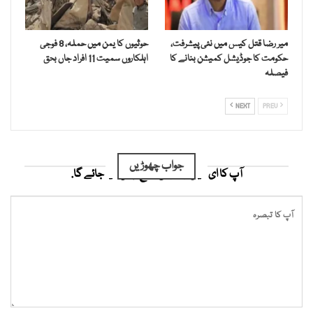
میر رضا قتل کیس میں نئی پیشرفت،
حوثیوں کا یمن میں حملہ، 8 فوجی
حکومت کا جوڈیشل کمیشن بنانے کا
اہلکاروں سمیت 11 افراد جاں بحق
فیصلہ
NEXT
PREV
جواب چھوڑیں
آپ کا ای میل ایڈریس شائع نہیں کیا جائے گا.