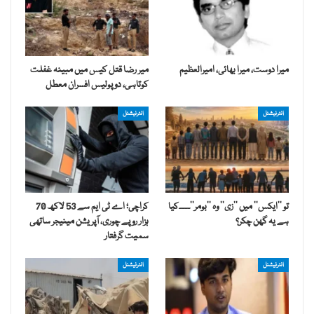
میرا دوست، میرا بھائی، امیرالعظیم
میر رضا قتل کیس میں مبینہ غفلت
کوتاہی، دو پولیس افسران معطل
انٹرنیشنل
انٹرنیشنل
تو ’’ایکس‘‘ میں ’’زی‘‘ وہ ’’بومر‘‘۔۔۔۔کیا
کراچی؛ اے ٹی ایم سے 53 لاکھ 70
ہے یہ گھن چکر؟
ہزار روپے چوری، آپریشن مینیجر ساتھی
سمیت گرفتار
انٹرنیشنل
انٹرنیشنل