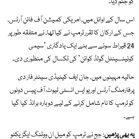
کو جنم دیا۔
اس سال کے اوائل میں، امریکی کمیشن آف فائن آرٹس،
جس کے ارکان کا تقرر ٹرمپ نے کیا تھا، نے متفقہ طور پر
24 قیراط سونے سے بنے ایک یادگاری "سیمی
کوئینسینٹل گولڈ کوائن” کی ٹکسال کی منظوری دی۔
حالیہ مہینوں میں، جان ایف کینیڈی سینٹر فار دی
پرفارمنگ آرٹس اور یو ایس انسٹی ٹیوٹ آف پیس دونوں
کو ٹرمپ کا نام شامل کرنے کے لیے دوبارہ برانڈ کیا گیا
ہے۔
یہ بھی پڑھیں
: جج نے ٹرمپ کو میل ان ووٹنگ ایگزیکٹو