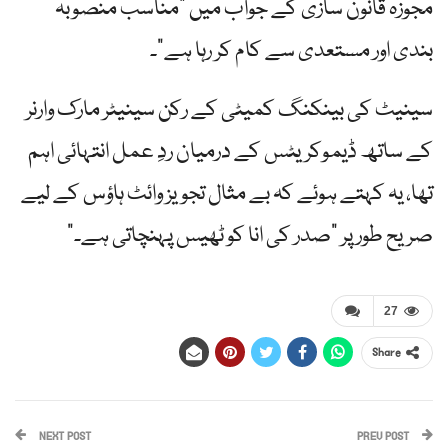
مجوزہ قانون سازی کے جواب میں "مناسب منصوبہ
بندی اور مستعدی سے کام کر رہا ہے”۔
سینیٹ کی بینکنگ کمیٹی کے رکن سینیٹر مارک وارنر
کے ساتھ ڈیموکریٹس کے درمیان ردِ عمل انتہائی اہم
تھا، یہ کہتے ہوئے کہ بے مثال تجویز وائٹ ہاؤس کے لیے
صریح طور پر "صدر کی انا کو ٹھیس پہنچاتی ہے۔”
27
Share
NEXT POST
PREV POST