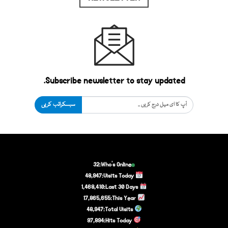
Subscribe newsletter to stay updated.
سبسکرائب کریں
32
Who's Online:
48,947
Visits Today:
1,468,410
Last 30 Days:
17,865,655
This Year:
48,947
Total Visits:
97,894
Hits Today: