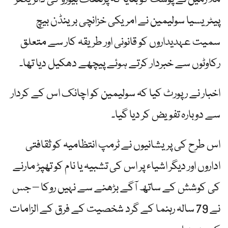
پیٹریسیا سولیمین نے امریکی خزانچی برینڈن بیچ
سمیت عہدیداروں کو قانونی اور طریقہ کار سے متعلق
رکاوٹوں سے خبردار کرتے ہوئے پیچھے دھکیل دیا تھا۔
اخبار نے رپورٹ کیا کہ سولیمین کو اچانک اس کے کردار
سے دوبارہ تفویض کر دیا گیا۔
اس طرح کی پریشانیوں نے ٹرمپ انتظامیہ کو ثقافتی
اداروں اور دیگر اشیاء پر اس کی تشبیہ یا نام کو تھپڑ مارنے
کی کوشش کے ساتھ آگے بڑھنے سے نہیں روکا – جس
نے 79 سالہ رہنما کے گرد شخصیت کے فرق کے الزامات