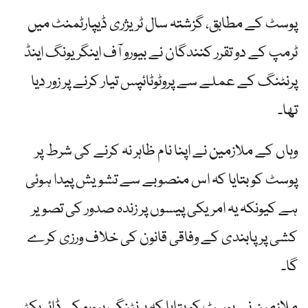
پوسٹ کے مطابق، گزشتہ سال ٹریژری ڈیپارٹمنٹ میں
ٹرمپ کے دو تقرر کنندگان نے بیورو آف اینگریونگ اینڈ
پرنٹنگ کے عملے سے پروٹوٹائپس تیار کرنے پر زور دیا
تھا۔
وہاں کے ملازمین نے اپنا نام ظاہر نہ کرنے کی شرط پر
پوسٹ کو بتایا کہ اس منصوبے سے تشویش پیدا ہوئی
ہے کیونکہ یہ امریکی پیسوں پر زندہ صدور کی تصویر
کشی پر پابندی کے وفاقی قانون کی خلاف ورزی کرے
گا۔
ملازمین نے پوسٹ کو بتایا کہ پرنٹنگ بیورو کی ڈائریکٹر