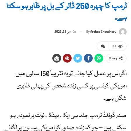
ٹرمپ کا چہرہ 250 ڈالر کے بل پر ظاہر ہو سکتا
ہے۔
By
Arshad Chaudhary
On
مئی 28, 2026
27
Share
اگر اس پر عمل کیا جائے تو یہ تقریباً 150 سالوں میں
امریکی کرنسی پر کسی زندہ شخص کی پہلی ظاہری
شکل ہے۔
صدر ڈونلڈ ٹرمپ جلد ہی ایک بینک نوٹ پر نمودار ہو
سکتے ہیں – جو کہ زندہ صدور کو امریکی پیسوں پر لگانے