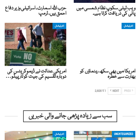
ویب ٹیلی سکوپ نظام شمسی میں
حزب اللّٰہ اسمارٹ، اسرائیلی وزیر دفاع
پانی کی دریافت کرتا ہے۔
احمق ہیں، ٹرمپ
انٹرنیشنل
انٹرنیشنل
امریکا میں بھی سکھ رہنماؤں کو
امریکی عدالت نے ڈیموکریٹس کی
بھارت سے خطرہ
دوبارہ تقسیم کی جیت کو ٹارپیڈو…
PREV
NEXT
1 کا 2,826
سب سے زیادہ پڑھی جانے والی خبریں
UNCATEGORIZED
انٹرنیشنل