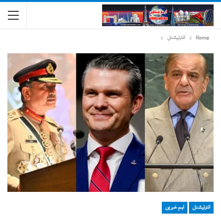
Home
انٹرنیشنل
انٹرنیشنل
اہم خبریں