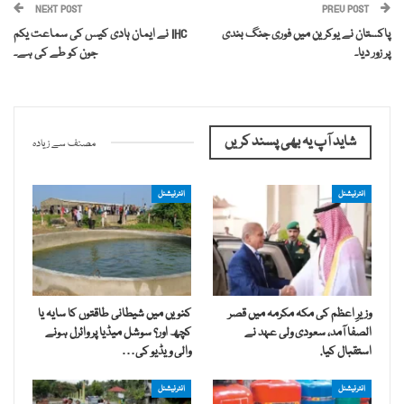
NEXT POST
PREV POST
پاکستان نے یوکرین میں فوری جنگ بندی
IHC نے ایمان ہادی کیس کی سماعت یکم
پر زور دیا۔
جون کو طے کی ہے۔
شاید آپ یہ بھی پسند کریں
مصنف سے زیادہ
انٹرنیشنل
انٹرنیشنل
وزیرِ اعظم کی مکہ مکرمہ میں قصر
کنویں میں شیطانی طاقتوں کا سایہ یا
الصفا آمد، سعودی ولی عہد نے
کچھ اور؟ سوشل میڈیا پر وائرل ہونے
استقبال کیا.
والی ویڈیو کی…
انٹرنیشنل
انٹرنیشنل