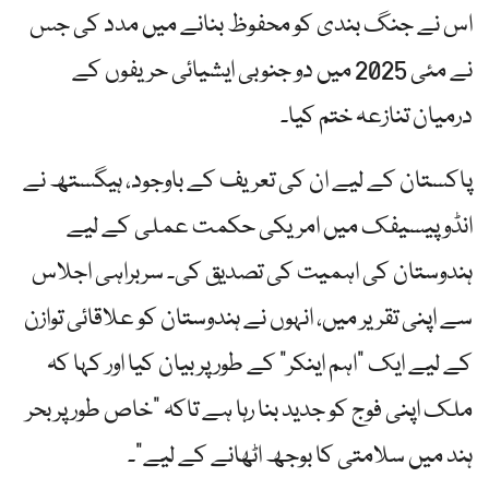
اس نے جنگ بندی کو محفوظ بنانے میں مدد کی جس
نے مئی 2025 میں دو جنوبی ایشیائی حریفوں کے
درمیان تنازعہ ختم کیا۔
پاکستان کے لیے ان کی تعریف کے باوجود، ہیگستھ نے
انڈو پیسیفک میں امریکی حکمت عملی کے لیے
ہندوستان کی اہمیت کی تصدیق کی۔ سربراہی اجلاس
سے اپنی تقریر میں، انہوں نے ہندوستان کو علاقائی توازن
کے لیے ایک "اہم اینکر” کے طور پر بیان کیا اور کہا کہ
ملک اپنی فوج کو جدید بنا رہا ہے تاکہ "خاص طور پر بحر
ہند میں سلامتی کا بوجھ اٹھانے کے لیے”۔