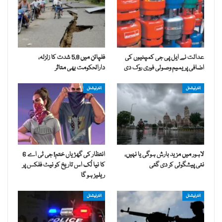
عدالت نے ایل پی جی کمپنیوں کی
فلپائن میں 5.8 شدت کا زلزلہ،
اضافی پریمیم وصولی فوری روک دی
دارالحکومت بھی متاثر
انٹرنیشنل
انٹرنیشنل
لاہور میں مزید بارش ہوگی یا نہیں،
انتظار کی گھڑیاں ختم! جی ٹی اے 6
نئی پیشگوئی کر دی گئی
کا نیا لُک اس تاریخ کو نیٹ فلکس پر
ریلیز ہو گا
انٹرنیشنل
انٹرنیشنل