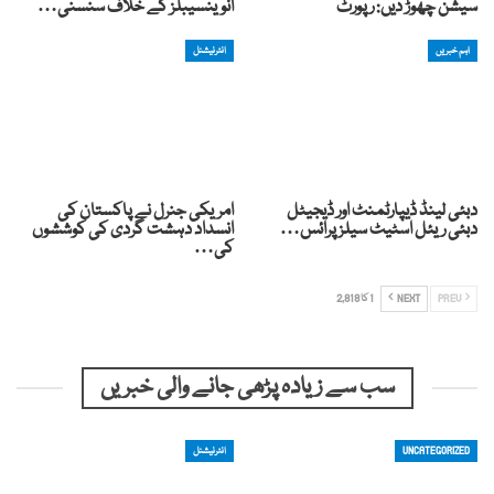
سیشن چھوڑ دیں: رپورٹ
انوینسیبلز کے خلاف سنسنی…
اہم خبریں
انٹرنیشنل
دبئی لینڈ ڈیپارٹمنٹ اور ڈیجیٹل
امریکی جنرل نے پاکستان کی
دبئی ریئل اسٹیٹ سیلز پرائس…
انسداد دہشت گردی کی کوششوں
کی…
PREV
NEXT
1 کا 2,818
سب سے زیادہ پڑھی جانے والی خبریں
UNCATEGORIZED
انٹرنیشنل