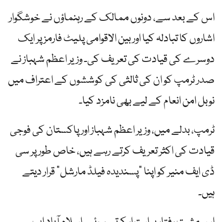
اس کے بعد سے، دونوں ممالک کے رہنماؤں نے خوشگوار
اشاروں کا تبادلہ کیا اور بین الاقوامی پلیٹ فارمز پر ایک
دوسرے کی قیادت کی تعریف کی۔ وزیر اعظم شہباز نے
صدر ٹرمپ کو ان کی ثالثی کی کوششوں کے اعتراف میں
نوبل امن انعام کے لیے بھی نامزد کیا۔
ٹرمپ، بدلے میں، وزیر اعظم شہباز اور پاکستان کی فوجی
قیادت کی اکثر تعریف کرتے رہے ہیں، خاص طور پر سی
ڈی ایف منیر کو اپنا "پسندیدہ فیلڈ مارشل” قرار دیتے
ہیں۔