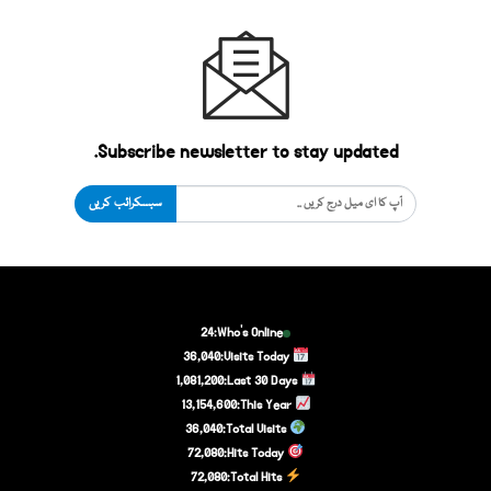
Subscribe newsletter to stay updated.
سبسکرائب کریں
24
Who's Online:
36,040
Visits Today:
1,081,200
Last 30 Days:
13,154,600
This Year:
36,040
Total Visits:
72,080
Hits Today:
72,080
Total Hits: