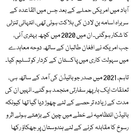
آباد میں امریکی حملے کے بعد جس میں القاعدہ کے
سربراہ اسامہ بن لادن کی ہلاکت ہوئی تھی، انتہائی تنزلی
کا شکار ہوگئی۔ ان میں 2020 میں کچھ بہتری آئی،
جب امریکہ نے افغان طالبان کے ساتھ دوحہ معاہدے
میں سہولت کاری میں پاکستان کے کردار کو تسلیم کیا۔
تاہم، 2021 میں صدر جو بائیڈن کی آمد کے ساتھ ہی،
تعلقات ایک بار پھر سفارتی منجمد ہو گئے۔ انہیں ان کی
مدت کے زیادہ تر حصے کے لئے چھوڑ دیا گیا تھا کیونکہ
بائیڈن انتظامیہ نے خطے میں چین کے بڑھتے ہوئے اثر و
رسوخ کا مقابلہ کرنے کے لئے ہندوستان پر جھکاؤ رکھا