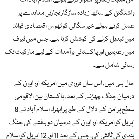
اس مثبت رفتار پر استوار کرتے ہوئے، اسلام آباد اب
واشنگٹن کے ساتھ زیادہ سازگار تجارتی معاہدے پر
عمل کرتے ہوئے خیر سگالی کو ٹھوس اقتصادی فوائد
میں تبدیل کرنے کی کوشش کرتا ہے، جس میں ٹیرف
میں رعایتیں اور پاکستانی برآمدات کے لیے مارکیٹ تک
رسائی شامل ہے۔
حال ہی میں، اس سال فروری میں امریکہ اور ایران کے
درمیان جنگ چھڑنے کے بعد، پاکستان بین الاقوامی
سطح پر امن کے دلال کے طور پر ابھرا۔ اسلام آباد نے 8
اپریل کو امریکہ اور ایران کے درمیان دو ہفتے کی جنگ
بندی کی ثالثی کی، جس کے بعد 11 اور 12 اپریل کو اسلام