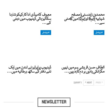
محمدبن زایدسٹی(مصفح
معروف کامیڈی اداکارکیکو شاردا
شہابیہ)ایم9 اورایم12میں 6مئی
سکائیز بائی ڈینیوب میں دبئی
سے…
کے…
انٹرنیشنل
انٹرنیشنل
الطاف حسن قریشی ہم میں نہیں
ڈینیوب پراپرٹیز نے لندن میں ایک
مگرانکی یادیں ہر دم تازہ رہیں…
نئے دفتر کے ساتھ برطانیہ میں…
PREV
NEXT
1 کا 2,818
NEWSLETTER