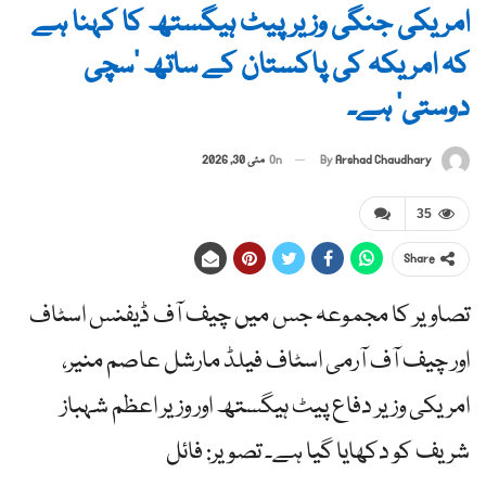
امریکی جنگی وزیر پیٹ ہیگستھ کا کہنا ہے
کہ امریکہ کی پاکستان کے ساتھ ‘سچی
دوستی’ ہے۔
By
Arshad Chaudhary
On
مئی 30, 2026
35
Share
تصاویر کا مجموعہ جس میں چیف آف ڈیفنس اسٹاف
اور چیف آف آرمی اسٹاف فیلڈ مارشل عاصم منیر،
امریکی وزیر دفاع پیٹ ہیگستھ اور وزیر اعظم شہباز
شریف کو دکھایا گیا ہے۔ تصویر: فائل