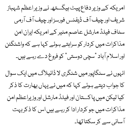
امریکہ کے وزیر دفاع پیٹ ہیگستھ نے وزیر اعظم شہباز
شریف اور چیف آف ڈیفنس فورسز اور چیف آف آرمی
سٹاف فیلڈ مارشل عاصم منیر کے امریکہ ایران امن
مذاکرات میں کردار کو سراہتے ہوئے کہا ہے کہ واشنگٹن
اور اسلام آباد "سچی دوستی” کو فروغ دے رہے ہیں۔
انہوں نے سنگاپور میں شنگری لا ڈائیلاگ میں ایک سوال
کا جواب دیتے ہوئے کہا کہ میں نے یہاں بھارت کا ذکر
کیا لیکن میں پاکستان اور فیلڈ مارشل اور وزیراعظم امن
مذاکرات میں جو کردار ادا کر رہے ہیں اس کا ذکر بہت
آسانی سے کر سکتا تھا۔