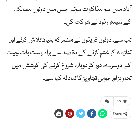
آباد میں اہم مذاکرات ہوئے جس میں دونوں ممالک
کے سینئر وفود نے شرکت کی۔
تب سے، دونوں فریقوں نے مشترکہ بنیاد تلاش کرنے اور
تنازعہ کو ختم کرنے کے مقصد سے براہ راست بات چیت
کے دوسرے دور کو دوبارہ شروع کرنے کی کوشش میں
تجاویز اور جوابی تجاویز کا تبادلہ کیا ہے۔
35
Share