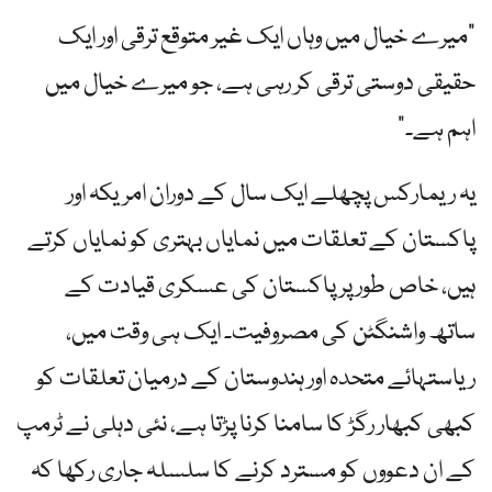
"میرے خیال میں وہاں ایک غیر متوقع ترقی اور ایک
حقیقی دوستی ترقی کر رہی ہے، جو میرے خیال میں
اہم ہے۔”
یہ ریمارکس پچھلے ایک سال کے دوران امریکہ اور
پاکستان کے تعلقات میں نمایاں بہتری کو نمایاں کرتے
ہیں، خاص طور پر پاکستان کی عسکری قیادت کے
ساتھ واشنگٹن کی مصروفیت۔ ایک ہی وقت میں،
ریاستہائے متحدہ اور ہندوستان کے درمیان تعلقات کو
کبھی کبھار رگڑ کا سامنا کرنا پڑتا ہے، نئی دہلی نے ٹرمپ
کے ان دعووں کو مسترد کرنے کا سلسلہ جاری رکھا کہ