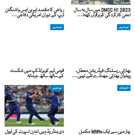
DMCC H1 2023 میں سال بہ سال
ریاض کا مقصد ایم بی ایس واشنگٹن
اعلی کارکردگی کو برقرار رکھتا…
ٹرپ کے دوران امریکی دفاعی…
اہم خبریں
اہم خبریں
بھارتی ریسلنگ فیڈریشن معطل،
قومی ٹیم کو ورلڈکپ میں شکست
پہلوان بھارتی جھنڈے تلے نہیں…
کے ساتھ ساتھ جرمانہ
انٹرنیشنل
اہم خبریں
چار میں سے ایک MNAs مکمل
دی ہنڈریڈ میں لندن اسپرٹ کی اوول