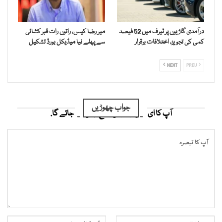
درآمدی گاڑیوں پر ٹیرف میں 52 فیصد
میر رضا کیس، راتوں رات قبر کشائی
کمی کی تجویز، اختلافات برقرار
سے پہلے نیا میڈیکل بورڈ تشکیل
NEXT
PREV
جواب چھوڑیں
آپ کا ای میل ایڈریس شائع نہیں کیا جائے گا.