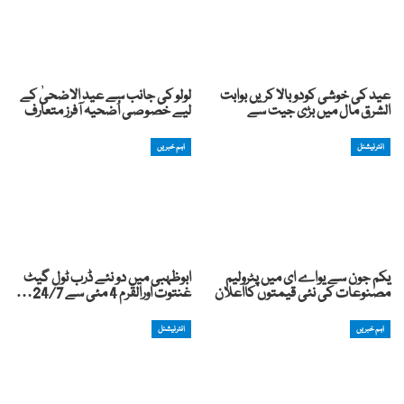
عید کی خوشی کودوبالا کریں بوابت
لولو کی جانب سے عید الاضحیٰ کے
الشرق مال میں بڑی جیت سے
لیے خصوصی اُضحیہ آفرز متعارف
انٹرنیشنل
اہم خبریں
یکم جون سے یواے ای میں پٹرولیم
ابوظہبی میں دو نئے ڈرب ٹول گیٹ
مصنوعات کی نئی قیمتوں کااعلان
غنتوت اورالقرم 4 مئی سے 24/7…
اہم خبریں
انٹرنیشنل