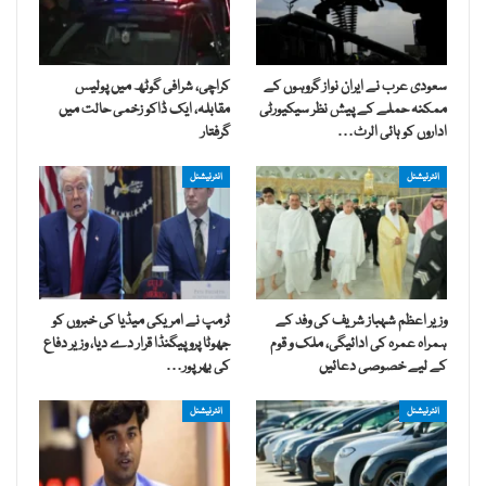
سعودی عرب نے ایران نواز گروہوں کے
کراچی، شرافی گوٹھ میں پولیس
ممکنہ حملے کے پیش نظر سیکیورٹی
مقابلہ، ایک ڈاکو زخمی حالت میں
اداروں کو ہائی الرٹ…
گرفتار
انٹرنیشنل
انٹرنیشنل
وزیر اعظم شہباز شریف کی وفد کے
ٹرمپ نے امریکی میڈیا کی خبروں کو
ہمراہ عمرہ کی ادائیگی، ملک و قوم
جھوٹا پروپیگنڈا قرار دے دیا، وزیر دفاع
کے لیے خصوصی دعائیں
کی بھرپور…
انٹرنیشنل
انٹرنیشنل