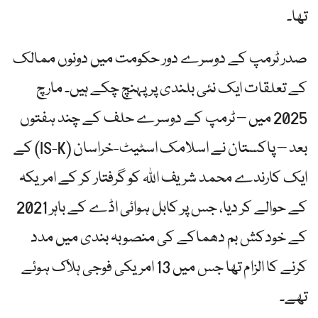
تھا۔
صدر ٹرمپ کے دوسرے دور حکومت میں دونوں ممالک
کے تعلقات ایک نئی بلندی پر پہنچ چکے ہیں۔ مارچ
2025 میں – ٹرمپ کے دوسرے حلف کے چند ہفتوں
بعد – پاکستان نے اسلامک اسٹیٹ-خراسان (IS-K) کے
ایک کارندے محمد شریف اللہ کو گرفتار کر کے امریکہ
کے حوالے کر دیا، جس پر کابل ہوائی اڈے کے باہر 2021
کے خودکش بم دھماکے کی منصوبہ بندی میں مدد
کرنے کا الزام تھا جس میں 13 امریکی فوجی ہلاک ہوئے
تھے۔