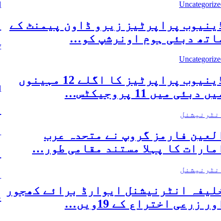
d
Uncategorize
ینیوب پراپرٹیز زیرو ڈاون پیمنٹ کے
ڈ
اتھ دبئی ہوم اونرشپ کو…
y
ڈ
Uncategorize
د
ڈینیوب پراپرٹیز کا اگلے 12 مہینوں
d
ں دبئی میں 11 پروجیکٹس…
ڈ
نٹرنیشنل
ا
لعین فارمز گروپ نے متحدہ عرب
مارات کا پہلا مستند مقامی طور…
ا
نٹرنیشنل
ا
لیفہ انٹرنیشنل ایوارڈ برائے کھجور
خ
ور زرعی اختراع کے 19ویں…
ا