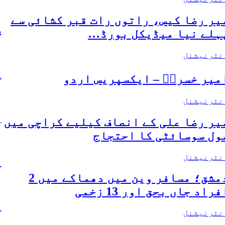
…
یر رضا کیس، راتوں رات قبر کشائی سے
س
ہلے نیا میڈیکل بورڈ…
ا
نٹرنیشنل
ک
میر خسروؒ – ایکسپریس اردو
ا
نٹرنیشنل
و
یر رضا علی کے انصاف کیلیے کراچی میں
ول سوسائٹی کا احتجاج
ا
نٹرنیشنل
ٹ
دمشق؛ مسافر وین میں دھماکے میں 2
ا
فراد جاں بحق اور 13 زخمی
د
نٹرنیشنل