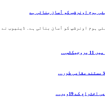
ئی ہوم اونرشپ کو آسان بناتی ہے
ئی ہوم اونرشپ کو آسان بناتی ہے۔ ڈینیوب نے
ا مستند مقامی طور…
راع کے 19ویں…