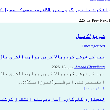
لڈکو نے اے جی گروپ میں 50فیصد حصص کے حصول کےلیے ایم او یو…
ا 225
Next
Prev
شوبز/کھیل
Uncategorized
عید کی خوشی کودوبالا کریں بوابت الشرق مال 
Arshad Chaudhary
مئی 18, 2026
عید کی خوشی کودوبالا کریں بوابت الشرق مال 
ایکسپیرئنس ابوظہبی(نیوزڈیسک):؛…
انٹرنیشنل
لیجنڈری گلوکارہ آشا بھوسلے انتقال کرگئی
انٹرنیشنل