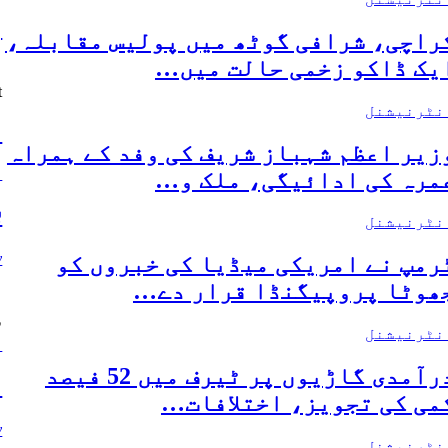
و
راچی، شرافی گوٹھ میں پولیس مقابلہ،
یک ڈاکو زخمی حالت میں…
ا
t
نٹرنیشنل
ا
زیر اعظم شہباز شریف کی وفد کے ہمراہ
ا
مرہ کی ادائیگی، ملک و…
ل
نٹرنیشنل
y
رمپ نے امریکی میڈیا کی خبروں کو
ل
ھوٹا پروپیگنڈا قرار دے…
س
نٹرنیشنل
ا
درآمدی گاڑیوں پر ٹیرف میں 52 فیصد
ا
می کی تجویز، اختلافات…
y
نٹرنیشنل