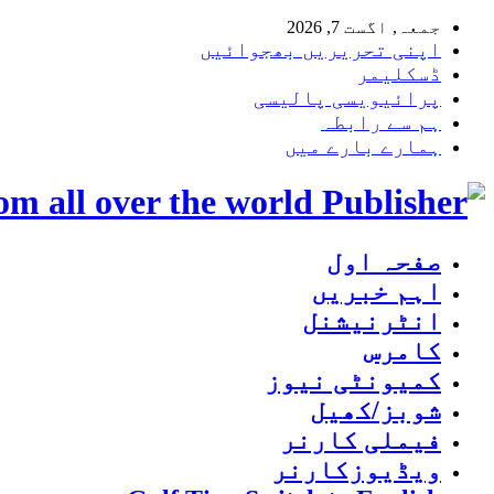
جمعہ, اگست 7, 2026
اپنی تحریریں بھجوائیں
ڈسکلیمر
پرائیویسی پالیسی
ہم سے رابطہ
ہمارے بارے میں
m all over the world
صفحہ اول
اہم خبریں
انٹرنیشنل
کامرس
کمیونٹی نیوز
شوبز/کھیل
فیملی کارنر
ویڈیوزکارنر