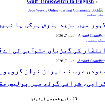
Gulf Time
Switch to English
نٹرنیشنل
اہور میں مزید بارش ہوگی یا نہی
Arshad Chaudhar
اگست 7, 2026
نٹرنیشنل
تظار کی گھڑیاں ختم! جی ٹی اے 6 کا نیا لُک اس تاریخ کو نیٹ فلکس پر ریلیز ہو گا
Arshad Chaudhar
اگست 7, 2026
عودی عرب نے ایران نواز گروہوں
راچی، شرافی گوٹھ میں پولیس مق
23 مارچ خصوصی ایڈیشن
ا