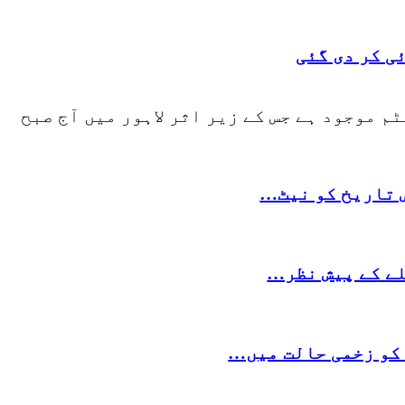
ی کر دی گئی
م موجود ہے جس کے زیر اثر لاہور میں آج صبح
لے کے پیش نظر…
کو زخمی حالت میں…