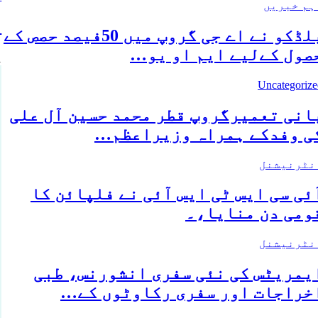
ہم خبریں
ب
بلڈکو نے اے جی گروپ میں 50فیصد حصص کے
صول کےلیے ایم او یو…
1 ک
Uncategorize
انی تعمیرگروپ قطر محمد حسین آل علی
ی وفدکے ہمراہ وزیراعظم…
نٹرنیشنل
ئی سی ایس ٹی ایس آئی نے فلپائن کا
ومی دن منایا،۔
نٹرنیشنل
یمریٹس کی نئی سفری انشورنس، طبی
خراجات اور سفری رکاوٹوں کے…