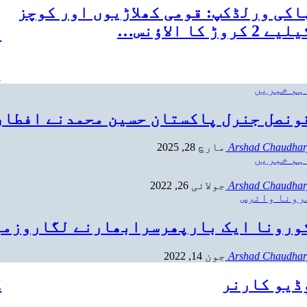
ا
اکی ورلڈکپ: قومی کھلاڑیوں اور کوچز
یے 2 کروڑ کا الاؤنس…
م
ا
1 ک
ہم خبریں
ونصل جنرل پاکستان حسین محمدنے افطار
Arshad Chaudhar
مارچ 28, 2025
ہم خبریں
Arshad Chaudhar
جولائی 26, 2022
رونا وائرس
ورونا ایک بارپھرسرابھارنے لگاروزمر
Arshad Chaudhar
جون 14, 2022
ٖڈیو کارنر
ک