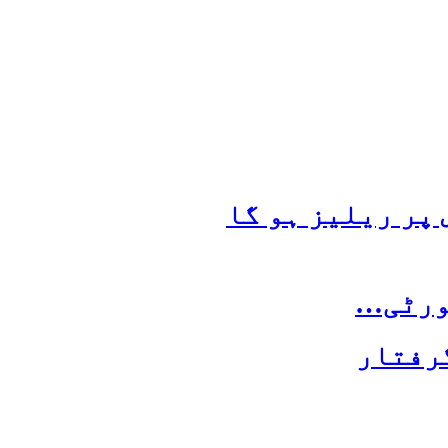
یورٹی…
گرفتار