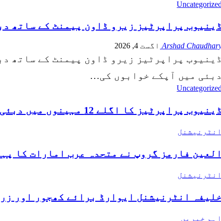
Uncategorize
ینیوب پراپرٹیز زیرو ڈاون پیمنٹ کے ساتھ دب
Arshad Chaudhar
اگست 4, 2026
ینیوب پراپرٹیز زیرو ڈاون پیمنٹ کے ساتھ دب
بئی میں آپکے خوابوں کی…
Uncategorize
ینیوب پراپرٹیز کا اگلے 12 مہینوں میں دبئی میں 11 پروجیکٹس…
نٹرنیشنل
لعین فارمز گروپ نے متحدہ عرب امارات کا پہل
نٹرنیشنل
لیفہ انٹرنیشنل ایوارڈ برائے کھجور اور زرعی اخت
ہم خبریں