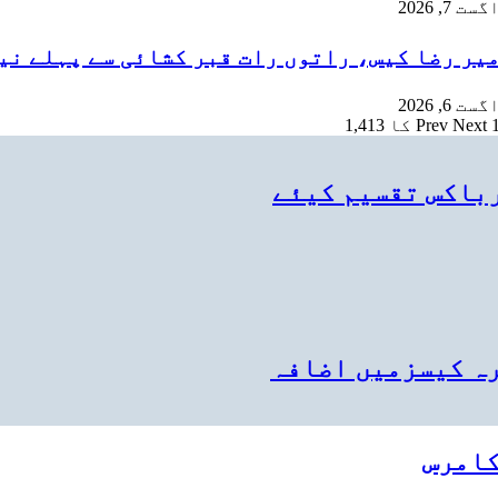
گست 7, 2026
یر رضا کیس، راتوں رات قبر کشائی سے پہلے ن
گست 6, 2026
ا 1,413
Next
Prev
باکس تقسیم کیئے
ہ کیسزمیں اضافہ
امرس