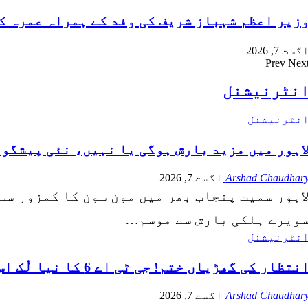
زیر اعظم شہباز شریف کی وفد کے ہمراہ عمرہ 
گست 7, 2026
Prev
Nex
نٹرنیشنل
نٹرنیشنل
اہور میں مزید بارش ہوگی یا نہیں، نئی پیشگوئ
Arshad Chaudhar
اگست 7, 2026
اہور سمیت پنجاب بھر میں مون سون کا کمزور سسٹ
ویرے ہلکی بارش سے موسم…
نٹرنیشنل
نتظار کی گھڑیاں ختم! جی ٹی اے 6 کا نیا لُک اس تاریخ کو نیٹ فلکس پر ریلیز ہو گا
Arshad Chaudhar
اگست 7, 2026