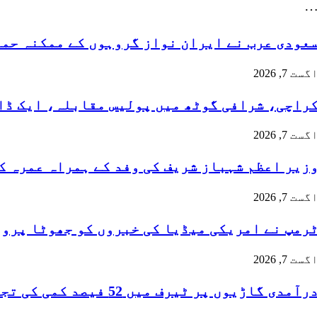
عودی عرب نے ایران نواز گروہوں کے ممکنہ حم
گست 7, 2026
راچی، شرافی گوٹھ میں پولیس مقابلہ، ایک ڈا
گست 7, 2026
زیر اعظم شہباز شریف کی وفد کے ہمراہ عمرہ 
گست 7, 2026
رمپ نے امریکی میڈیا کی خبروں کو جھوٹا پرو
گست 7, 2026
رآمدی گاڑیوں پر ٹیرف میں 52 فیصد کمی کی تجویز، اختلافات…