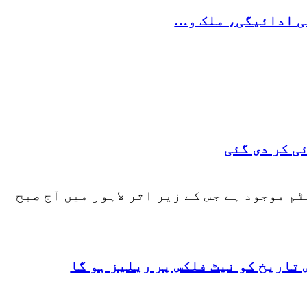
کی ادائیگی، ملک و…
ی کر دی گئی
م موجود ہے جس کے زیر اثر لاہور میں آج صبح