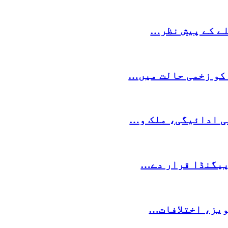
لے کے پیش نظر…
کو زخمی حالت میں…
کی ادائیگی، ملک و…
پیگنڈا قرار دے…