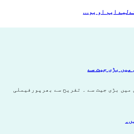
میں بڑی جیت سے
میں بڑی جیت سے ۔ تفریح ​​سے بھرپورفیملی
ں۔