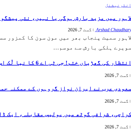
نٹرنیشنل
اہور میں مزید بارش ہوگی یا نہیں، نئی پیشگوئ
Arshad Chaudhar
اگست 7, 2026
اہور سمیت پنجاب بھر میں مون سون کا کمزور سسٹ
ویرے ہلکی بارش سے موسم…
نتظار کی گھڑیاں ختم! جی ٹی اے 6 کا نیا لُک اس تاریخ کو نیٹ…
گست 7, 2026
عودی عرب نے ایران نواز گروہوں کے ممکنہ حم
گست 7, 2026
راچی، شرافی گوٹھ میں پولیس مقابلہ، ایک ڈا
گست 7, 2026