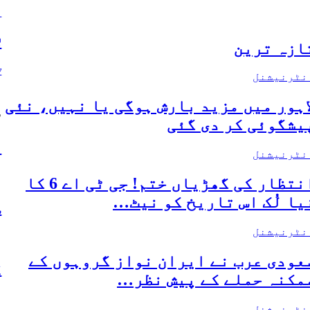
ا
ل
ازہ ترین
y
نٹرنیشنل
ل
اہور میں مزید بارش ہوگی یا نہیں، نئی
س
یشگوئی کر دی گئی
ا
نٹرنیشنل
ا
انتظار کی گھڑیاں ختم! جی ٹی اے 6 کا
یا لُک اس تاریخ کو نیٹ…
س
نٹرنیشنل
ا
عودی عرب نے ایران نواز گروہوں کے
ک
مکنہ حملے کے پیش نظر…
ا
نٹرنیشنل