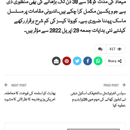
میعاد کی مدت کو 14 سے 30 دن تک بڑھانے کی بھی منظوری دی
ہے جو ویکسین مکمل کرا چکے ہیں۔اندرونی مقامات پر مسلسل
ماسک پہننا ضروری ہے۔ کورونا کیسز کی کم شرح برقرار رکھے
کیلئے نئی ہدایات جمعہ 29 اپریل 2022 سے مؤثر ہیں۔
417
Share
NEXT POST
PREV POST
سوئس انٹرنیشنل سائنٹیفک اسکول دبئی
بھارت کو اسلحہ کی فروخت کا معاملہ،
نے 1بلین کھانے کی مہم میں 20ہزاردرہم
امریکی وزیرخارجہ کا نظر ثانی کا مشورہ
عطیہ کیا