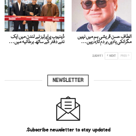
الطاف حسن قریشی ہم میں نہیں
ڈینیوب پراپرٹیز نے لندن میں ایک
مگرانکی یادیں ہر دم تازہ رہیں…
نئے دفتر کے ساتھ برطانیہ میں…
PREV
NEXT
1 کا 2,824
NEWSLETTER
Subscribe newsletter to stay updated.