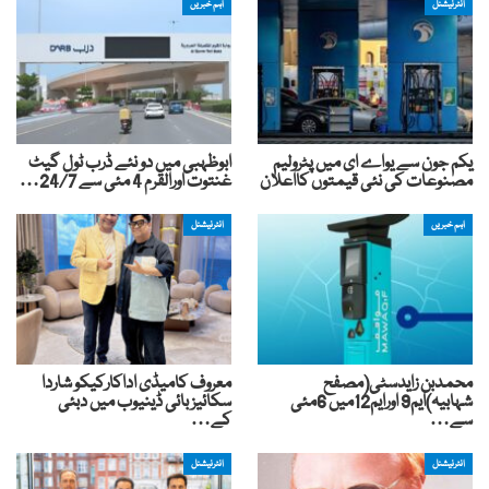
انٹرنیشنل
اہم خبریں
یکم جون سے یواے ای میں پٹرولیم
ابوظہبی میں دو نئے ڈرب ٹول گیٹ
مصنوعات کی نئی قیمتوں کااعلان
غنتوت اورالقرم 4 مئی سے 24/7…
اہم خبریں
انٹرنیشنل
محمدبن زایدسٹی(مصفح
معروف کامیڈی اداکارکیکو شاردا
شہابیہ)ایم9 اورایم12میں 6مئی
سکائیز بائی ڈینیوب میں دبئی
سے…
کے…
انٹرنیشنل
انٹرنیشنل