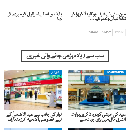
مین سٹی نے شیف یونائیٹڈ کو ہرا کر
بارک اوباما نے اسرائیل کو خبردار کر
تگنا خواب زندہ رکھا…
دیا
PREV
NEXT
1 کا 2,824
سب سے زیادہ پڑھی جانے والی خبریں
UNCATEGORIZED
انٹرنیشنل
عید کی خوشی کودوبالا کریں بوابت
لولو کی جانب سے عید الاضحیٰ کے
الشرق مال میں بڑی جیت سے
لیے خصوصی اُضحیہ آفرز متعارف