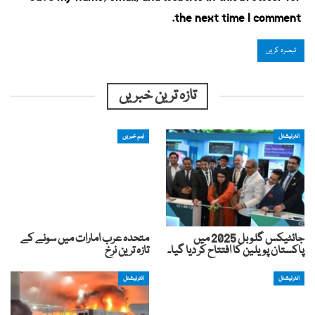
the next time I comment.
تازہ ترین خبریں
انٹرنیشنل
اہم خبریں
جائٹیکس گلوبل 2025 میں
متحدہ عرب امارات میں سونے کے
پاکستان پویلین کا افتتاح کر دیا گیا۔
تازہ ترین نرخ
انٹرنیشنل
انٹرنیشنل