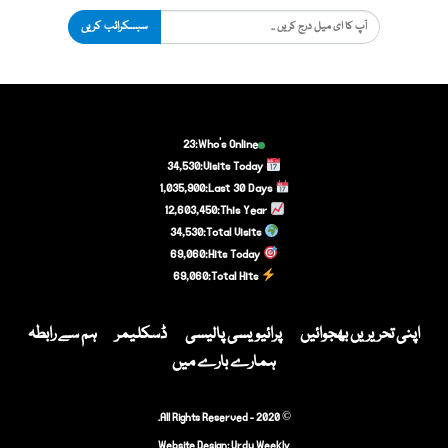
سبسکرائب کریں
23
Who's Online:
34,530
Visits Today:
1,035,900
Last 30 Days:
12,603,450
This Year:
34,530
Total Visits:
69,060
Hits Today:
69,060
Total Hits:
اپنی تحریریں بھجوائیں
پرائیویسی پالیسی
ڈسکلیمر
ہم سے رابطہ
ہمارے بارے میں
© 2020 - All Rights Reserved.
Website Design:
Urdu Weekly