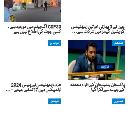
چین نے 3 بھارتی خواتین ایتھلیٹس
COP30 آگ بیلم میں موجود ہے ،
کو ایشین گیمز میں شرکت سے…
کسی چوٹ کی اطلاع نہیں ہے
انٹرنیشنل
اہم خبریں
پاکستان ہندوستان کے اقوام متحدہ
عرب ایتھلیٹس نے پیرس 2024
کے جیب سے ٹکرا گیا
اولمپکس میں 17 تمغے جیتے –…
اہم خبریں
انٹرنیشنل