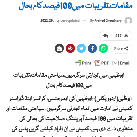
مقامات،تقریبات میں100فیصدکام بحال
By
Arshad Chaudhary
Last updated
اپریل 29, 2022
417
Share
ابوظہبی میں تجارتی سرگرمیوں،سیاحتی مقامات،تقریبات
میں100فیصدکام بحال
ابوظبی(اردوویکلی)::ابوظہبی کی ایمرجنسی، کرائسز اینڈ ڈیزاسٹر
کمیٹی نے امارت میں تمام تجارتی سرگرمیوں، سیاحتی مقامات اور
تقریبات میں 100 فیصد آپریٹنگ صلاحیت کی بحالی کی
منظوری دے دی ہے۔کمیٹی نے ان افراد کیلئے گرین پاس کی