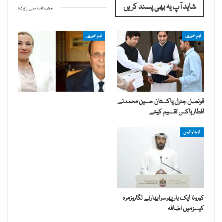
شاید آپ یہ بھی پسند کریں
مصنف سے زیادہ
اہم خبریں
اہم خبریں
قونصل جنرل پاکستان حسین محمدنے
افطارباکس تقسیم کیئے
کرونا وائرس
کورونا ایک بارپھرسرابھارنے لگاروزمرہ
کیسزمیں اضافہ