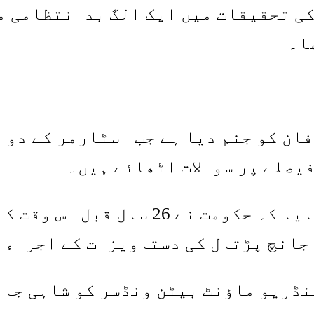
کی تحقیقات میں ایک الگ بدانتظامی م
ا۔
ان کو جنم دیا ہے جب اسٹارمر کے دو ا
فیصلے پر سوالات اٹھائے ہیں۔
وزیر کرس برائنٹ نے پارلیمنٹ کو بتا
جانچ پڑتال کی دستاویزات کے اجراء 
ڈریو ماؤنٹ بیٹن ونڈسر کو شاہی جان