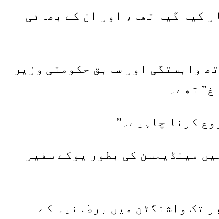
 کیا گیا تھا، اور ان کے بھائی
تھ وابستگی اور سابق حکومتی وزیر
غ” تھے۔
روع کرنا چاہیے۔”
یں مینڈیلسن کی بطور یوکے سفیر
ر تک واشنگٹن میں برطانیہ کے