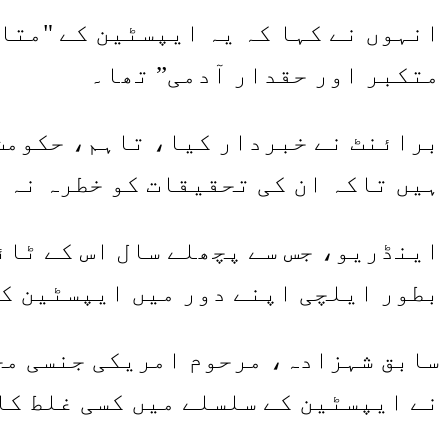
انہوں نے کہا کہ یہ ایپسٹین کے "متا
متکبر اور حقدار آدمی” تھا۔
برائنٹ نے خبردار کیا، تاہم، حکومت
ہیں تاکہ ان کی تحقیقات کو خطرہ نہ 
اینڈریو، جس سے پچھلے سال اس کے ٹائ
بطور ایلچی اپنے دور میں ایپسٹین ک
سابق شہزادہ، مرحوم امریکی جنسی مج
نے ایپسٹین کے سلسلے میں کسی غلط کا