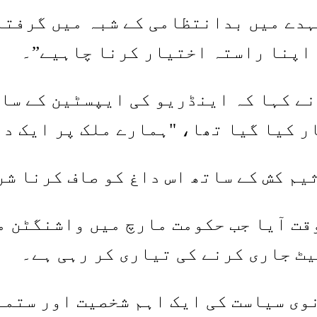
دے میں بدانتظامی کے شبہ میں گرفتار
نے کہا کہ اینڈریو کی ایپسٹین کے سا
 کیا گیا تھا، "ہمارے ملک پر ایک دا
یم کش کے ساتھ اس داغ کو صاف کرنا ش
قت آیا جب حکومت مارچ میں واشنگٹن م
یٹ جاری کرنے کی تیاری کر رہی ہے۔
وی سیاست کی ایک اہم شخصیت اور ستمب