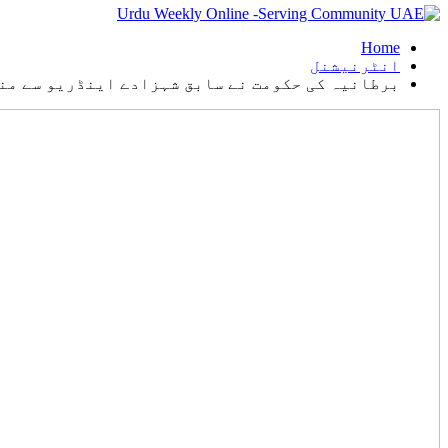
Home
انٹرنیشنل
برطانیہ کی حکومت نے سابق شہزادے اینڈریو سے من