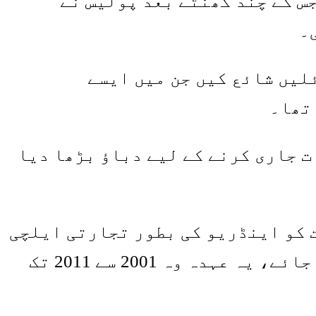
س کے چند گھنٹے بعد پولیس نے
۔
لیں شائع کیں جن میں ایسے
 تھا۔
ت جاری کرنے کے لیے دباؤ بڑھا دیا
 کو اینڈریو کی بطور تجارتی ایلچی
کی تقرری کے بارے میں جانچ پڑتال کے دستاویزات جاری کرنے پر مجبور کیا جائے، یہ عہدہ وہ 2001 سے 2011 تک