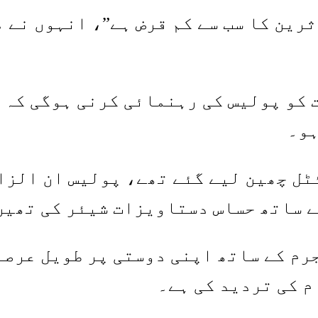
ثرین کا سب سے کم قرض ہے”، انہوں نے 
 کو پولیس کی رہنمائی کرنی ہوگی کہ 
ہو۔
ٹل چھین لیے گئے تھے، پولیس ان الزام
ے ساتھ حساس دستاویزات شیئر کی تھیں
رم کے ساتھ اپنی دوستی پر طویل عرصے
م کی تردید کی ہے۔