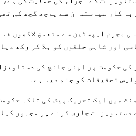
ستاویزات کے اجراء کی حمایت کی ہے، ج
بہ کار سیاستدان سے پوچھ گچھ کی تھی
ی مجرم ایپسٹین سے متعلق لاکھوں فائ
ی اور شاہی حلقوں کو ہلا کر رکھ دیا
 کی حکومت پر اپنی جانچ کی دستاویزا
لیس تحقیقات کو جنم دیا ہے۔
نٹ میں ایک تحریک پیش کی تاکہ حکومت