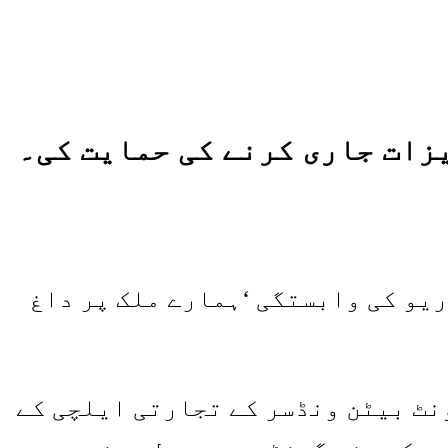
زات جاری کرنے کی حمایت کی۔
یو کی وابستگی ‘ہمارے ملک پر داغ
نٹ بیٹن ونڈسر کے تجارتی ایلچی کے