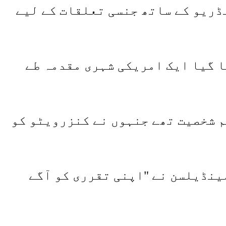
ڈریو کے ساتھ جنسی تعلقات کے لیے
نہ کرتے ہوئے 2022 میں Giuffre کی طرف سے لایا گیا ایک امریکی شہری مقدمہ طے
م شخصیت تھے جنہوں نے کنزرویٹو کو
ینڈیلسن نے "اپنی تقرری کو آگے