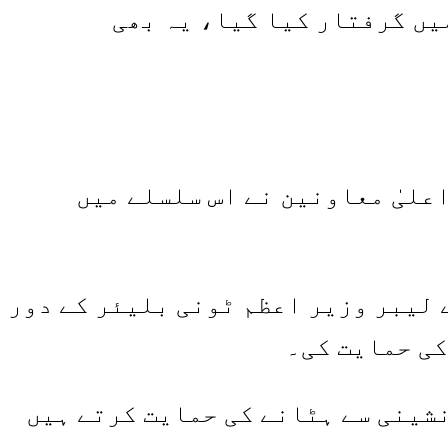
یں گرفتار کیا گیا، یہ بھی
علیٰ معاونین نے اس سلسلے میں
یا کہ حکومت نے 26 سال قبل اس وقت کے لیبر وزیر اعظم ٹونی بلیئر کے دور
کی حمایت کی۔
شینی سے ہٹانے کی حمایت کرتے ہیں