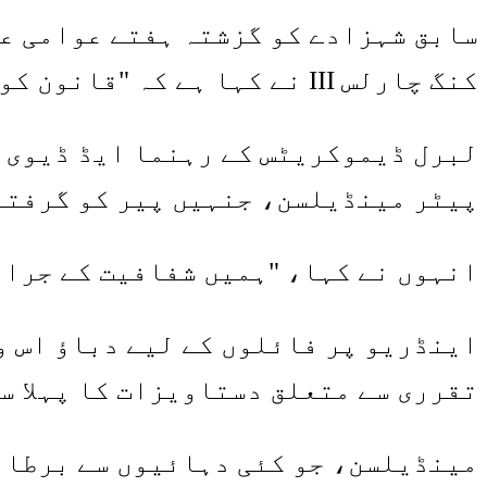
سابق شہزادے کو گزشتہ ہفتے عوامی عہ
کنگ چارلس III نے کہا ہے کہ "قانون کو اپنا راستہ اختیار کرنا چاہیے”۔
لبرل ڈیموکریٹس کے رہنما ایڈ ڈیوی 
پیٹر مینڈیلسن، جنہیں پیر کو گرفتار
انہوں نے کہا، "ہمیں شفافیت کے جراث
اینڈریو پر فائلوں کے لیے دباؤ اس و
تقرری سے متعلق دستاویزات کا پہلا س
مینڈیلسن، جو کئی دہائیوں سے برطان