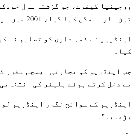
ورجینیا گیفرے، جو گزشتہ سال خودکشی
تین بار اسمگل کیا گیا، 2001 میں اور دو بار جب وہ 17 سال کی تھیں۔
کیا۔
جب اینڈریو کو تجارتی ایلچی مقرر کی
بے دخل کرتے ہوئے بلیئر کی انتخابی 
اینڈریو کے سوانح نگار اینڈریو لون
بڑھایا”۔