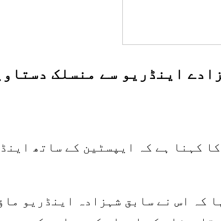
ادے اینڈریو سے منسلک دستاوی
ا کہنا ہے کہ ایپسٹین کے ساتھ اینڈر
ا کہ اس نے سابق شہزادہ اینڈریو ماؤ