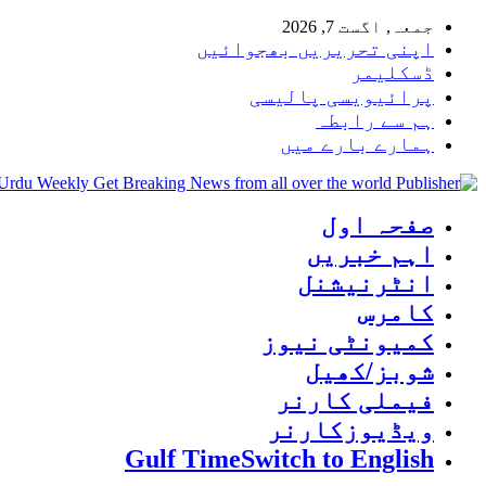
جمعہ, اگست 7, 2026
اپنی تحریریں بھجوائیں
ڈسکلیمر
پرائیویسی پالیسی
ہم سے رابطہ
ہمارے بارے میں
 Urdu Weekly Get Breaking News from all over the world
صفحہ اول
اہم خبریں
انٹرنیشنل
کامرس
کمیونٹی نیوز
شوبز/کھیل
فیملی کارنر
ویڈیوزکارنر
Gulf Time
Switch to English