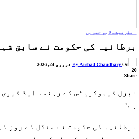
انٹرنیشنل
اہم خبریں
برطانیہ کی حکومت نے سابق شہز
On
Arshad Chaudhary
By
فروری 24, 2026
20
Share
لبرل ڈیموکریٹس کے رہنما ایڈ ڈیوی ک
ہے’
برطانیہ کی حکومت نے منگل کے روز کہ