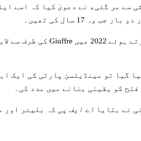
 سے مر گئی، نے دعویٰ کیا کہ اسے این
اینڈریو نے ذمہ داری کو تسلیم 
ا گیا تو مینڈیلسن پارٹی کی ایک اہ
فتح کو یقینی بنانے میں مدد کی۔
ی نے بتایا
اے ایف پی
کہ بلیئر اور م