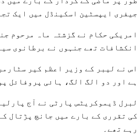
طور پر ماضی کے کردار کے بارے میں د
جیفری ایپسٹین اسکینڈل میں ایک تجر
امریکی حکام نے گزشتہ ماہ مرحوم جنس
انکشافات تھے جنہوں نے برطانوی سیاس
اس نے لیبر کے وزیر اعظم کیر سٹارمر
ہے اور دو الگ الگ، ہائی پروفائل پو
لبرل ڈیموکریٹس پارٹی نے آج پارلیم
رہے تھے۔