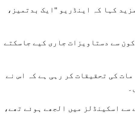
مزید کہا کہ اینڈریو "ایک بدتمیز،
کون سے دستاویزات جاری کیے جاسکتے
ات کی تحقیقات کر رہی ہے کہ اس نے
۔
 سے اسکینڈلز میں الجھے ہوئے تھے،