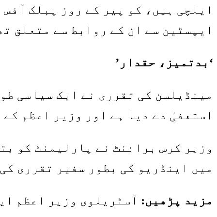
ایلچی ہیں، کو پیر کے روز پبلک آفس 
ایپسٹین سے ان کے روابط سے متعلق تھ
‘بدتمیز، حقدار’
مینڈیلسن کی تقرری نے ایک سیاسی طوف
استعفیٰ دے دیا ہے اور وزیر اعظم کے 
میں اینڈریو کی بطور سفیر تقرری کی 
مزید پڑھیں:
آسٹریلوی وزیر اعظم این