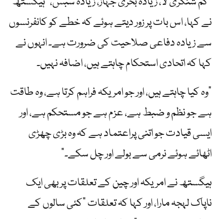
"کم شنگری لا، زیادہ بحری جہاز، زیادہ سبس،” ہیگستھ
نے کہا، اس بات پر زور دیتے ہوئے کہ خطے کو کانفرنسوں
سے زیادہ دفاعی صلاحیت کی ضرورت ہے۔ انہوں نے
کہا کہ اتحادی استحکام چاہتے ہیں، اضافہ نہیں۔
"وہ کیا چاہتے ہیں، اور جو امریکہ فراہم کرتا ہے، وہ طاقت
ہے جو نظم و ضبط ہے، عزم ہے جو مستحکم ہے، اور
ایسی قیادت جو اتنی پراعتماد ہے کہ وہ بڑی چھڑی
اٹھائے ہوئے نرمی سے بولے اور چل سکے۔”
ہیگستھ نے امریکہ اور چین کے تعلقات پر بھی ایک
ناپاک لہجہ مارا، اور کہا کہ تعلقات "کئی سالوں کے