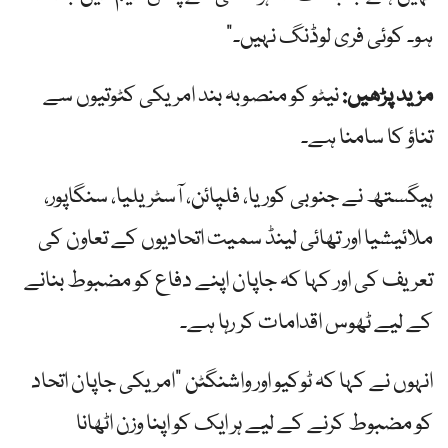
ہو۔ کوئی فری لوڈنگ نہیں۔”
مزید پڑھیں:
نیٹو کو منصوبہ بند امریکی کٹوتیوں سے
تناؤ کا سامنا ہے۔
ہیگستھ نے جنوبی کوریا، فلپائن، آسٹریلیا، سنگاپور،
ملائیشیا اور تھائی لینڈ سمیت اتحادیوں کے تعاون کی
تعریف کی اور کہا کہ جاپان اپنے دفاع کو مضبوط بنانے
کے لیے ٹھوس اقدامات کر رہا ہے۔
انہوں نے کہا کہ ٹوکیو اور واشنگٹن "امریکی جاپان اتحاد
کو مضبوط کرنے کے لیے ہر ایک کو اپنا وزن اٹھانا