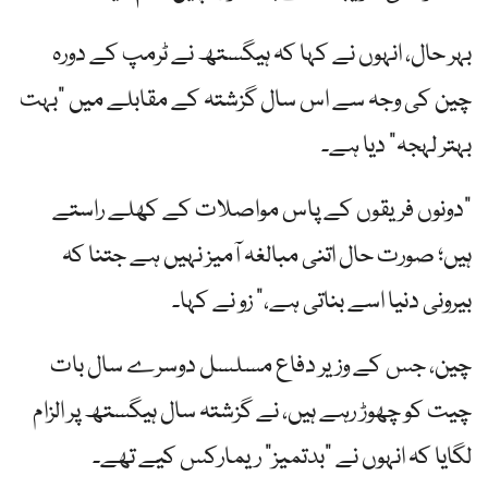
بہر حال، انہوں نے کہا کہ ہیگستھ نے ٹرمپ کے دورہ
چین کی وجہ سے اس سال گزشتہ کے مقابلے میں "بہت
بہتر لہجہ” دیا ہے۔
"دونوں فریقوں کے پاس مواصلات کے کھلے راستے
ہیں؛ صورت حال اتنی مبالغہ آمیز نہیں ہے جتنا کہ
بیرونی دنیا اسے بناتی ہے،” زو نے کہا۔
چین، جس کے وزیر دفاع مسلسل دوسرے سال بات
چیت کو چھوڑ رہے ہیں، نے گزشتہ سال ہیگستھ پر الزام
لگایا کہ انہوں نے "بدتمیز” ریمارکس کیے تھے۔