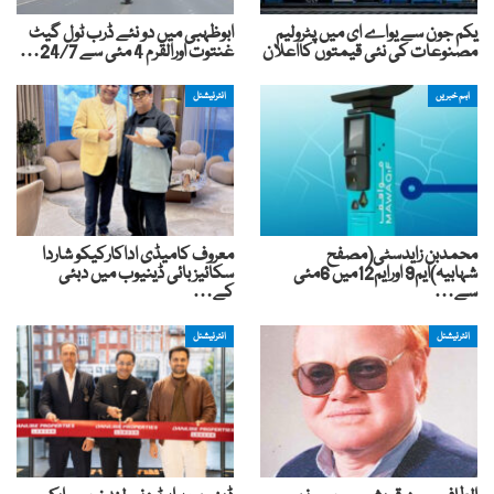
یکم جون سے یواے ای میں پٹرولیم
ابوظہبی میں دو نئے ڈرب ٹول گیٹ
مصنوعات کی نئی قیمتوں کااعلان
غنتوت اورالقرم 4 مئی سے 24/7…
اہم خبریں
انٹرنیشنل
محمدبن زایدسٹی(مصفح
معروف کامیڈی اداکارکیکو شاردا
شہابیہ)ایم9 اورایم12میں 6مئی
سکائیز بائی ڈینیوب میں دبئی
سے…
کے…
انٹرنیشنل
انٹرنیشنل