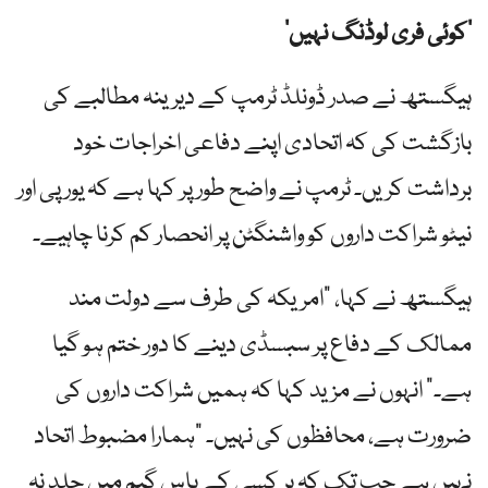
‘کوئی فری لوڈنگ نہیں’
ہیگستھ نے صدر ڈونلڈ ٹرمپ کے دیرینہ مطالبے کی
بازگشت کی کہ اتحادی اپنے دفاعی اخراجات خود
برداشت کریں۔ ٹرمپ نے واضح طور پر کہا ہے کہ یورپی اور
نیٹو شراکت داروں کو واشنگٹن پر انحصار کم کرنا چاہیے۔
ہیگستھ نے کہا، "امریکہ کی طرف سے دولت مند
ممالک کے دفاع پر سبسڈی دینے کا دور ختم ہو گیا
ہے۔” انہوں نے مزید کہا کہ ہمیں شراکت داروں کی
ضرورت ہے، محافظوں کی نہیں۔ "ہمارا مضبوط اتحاد
نہیں ہے جب تک کہ ہر کسی کے پاس گیم میں جلد نہ