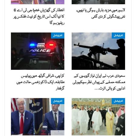
لاہور میں مزید بارش ہوگی یا نہیں،
انتظار کی گھڑیاں ختم! جی ٹی اے 6
نئی پیشگوئی کر دی گئی
کا نیا لُک اس تاریخ کو نیٹ فلکس پر
ریلیز ہو گا
انٹرنیشنل
انٹرنیشنل
سعودی عرب نے ایران نواز گروہوں کے
کراچی، شرافی گوٹھ میں پولیس
ممکنہ حملے کے پیش نظر سیکیورٹی
مقابلہ، ایک ڈاکو زخمی حالت میں
اداروں کو ہائی الرٹ…
گرفتار
انٹرنیشنل
انٹرنیشنل