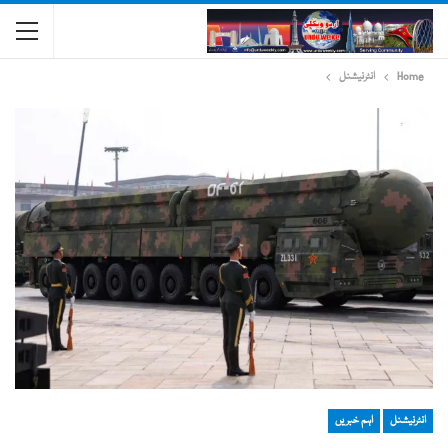
Home
انٹرنیشنل
انٹرنیشنل
اہم خبریں