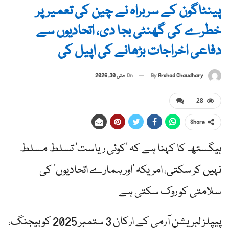
پینٹاگون کے سربراہ نے چین کی تعمیر پر
خطرے کی گھنٹی بجا دی، اتحادیوں سے
دفاعی اخراجات بڑھانے کی اپیل کی
By
Arshad Chaudhary
On
مئی 30, 2026
28
Share
ہیگستھ کا کہنا ہے کہ ‘کوئی ریاست’ تسلط مسلط
نہیں کر سکتی، امریکہ ‘اور ہمارے اتحادیوں’ کی
سلامتی کو روک سکتی ہے
پیپلز لبریشن آرمی کے ارکان 3 ستمبر 2025 کو بیجنگ،