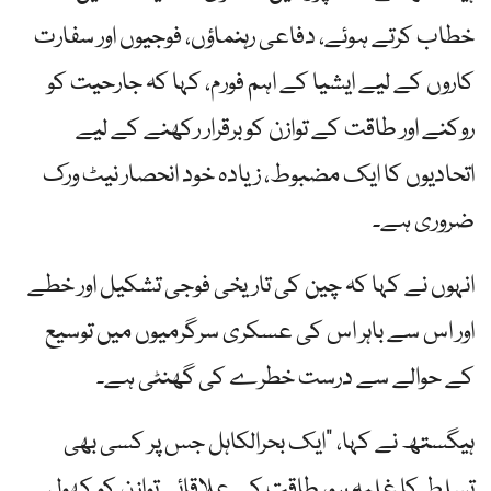
خطاب کرتے ہوئے، دفاعی رہنماؤں، فوجیوں اور سفارت
کاروں کے لیے ایشیا کے اہم فورم، کہا کہ جارحیت کو
روکنے اور طاقت کے توازن کو برقرار رکھنے کے لیے
اتحادیوں کا ایک مضبوط، زیادہ خود انحصار نیٹ ورک
ضروری ہے۔
انہوں نے کہا کہ چین کی تاریخی فوجی تشکیل اور خطے
اور اس سے باہر اس کی عسکری سرگرمیوں میں توسیع
کے حوالے سے درست خطرے کی گھنٹی ہے۔
ہیگستھ نے کہا، "ایک بحرالکاہل جس پر کسی بھی
تسلط کا غلبہ ہو، طاقت کے علاقائی توازن کو کھول