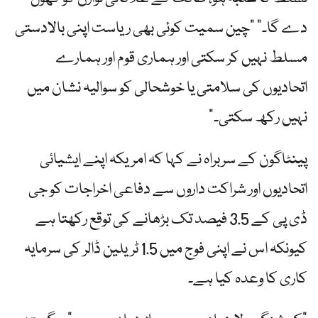
دے گا۔” "چین سمیت کوئی بھی ریاست اپنی بالادستی
مسلط نہیں کر سکتی اور ہماری قوم اور ہمارے
اتحادیوں کی سلامتی یا خوشحالی کو سوالیہ نشان میں
نہیں رکھ سکتی۔”
پینٹاگون کے سربراہ نے کہا کہ امریکہ اپنے ایشیائی
اتحادیوں اور شراکت داروں سے دفاعی اخراجات کو جی
ڈی پی کے 3.5 فیصد تک بڑھانے کی توقع رکھتا ہے
کیونکہ اس نے اپنی فوج میں 1.5 ٹریلین ڈالر کی سرمایہ
کاری کا وعدہ کیا ہے۔