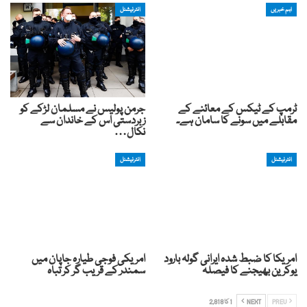
اہم خبریں
انٹرنیشنل
ٹرمپ کے ٹیکس کے معائنے کے
جرمن پولیس نے مسلمان لڑکے کو
مقابلے میں سونے کا سامان ہے۔
زبردستی اس کے خاندان سے
نکال…
انٹرنیشنل
انٹرنیشنل
امریکا کا ضبط شدہ ایرانی گولہ بارود
امریکی فوجی طیارہ جاپان میں
یوکرین بھیجنے کا فیصلہ
سمندر کے قریب گر کر تباہ
PREV
NEXT
1 کا 2,818