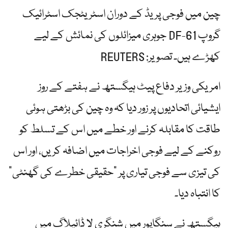
چین میں فوجی پریڈ کے دوران اسٹریٹجک اسٹرائیک
گروپ DF-61 جوہری میزائلوں کی نمائش کے لیے
کھڑے ہیں۔ تصویر: REUTERS
امریکی وزیر دفاع پیٹ ہیگستھ نے ہفتے کے روز
ایشیائی اتحادیوں پر زور دیا کہ وہ چین کی بڑھتی ہوئی
طاقت کا مقابلہ کرنے اور خطے میں اس کے تسلط کو
روکنے کے لیے فوجی اخراجات میں اضافہ کریں، اور اس
کی تیزی سے فوجی تیاری پر "حقیقی خطرے کی گھنٹی”
کا انتباہ دیا۔
ہیگستھ نے سنگاپور میں شنگری لا ڈائیلاگ میں