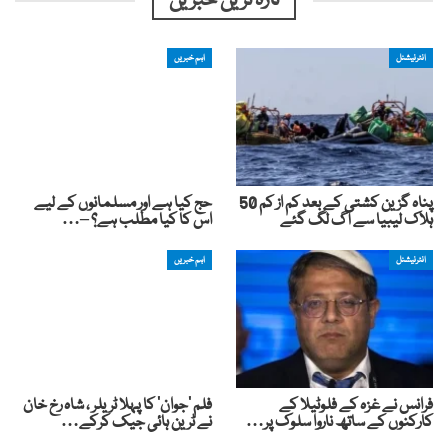
تازہ ترین خبریں
انٹرنیشنل
اہم خبریں
پناہ گزین کشتی کے بعد کم از کم 50
حج کیا ہے اور مسلمانوں کے لیے
ہلاک لیبیا سے آگ لگ گئے
اس کا کیا مطلب ہے؟ –…
انٹرنیشنل
اہم خبریں
فرانس نے غزہ کے فلوٹیلا کے
فلم ’جوان‘ کا پہلا ٹریلر ، شاہ رخ خان
کارکنوں کے ساتھ ناروا سلوک پر…
نے ٹرین ہائی جیک کرکے…