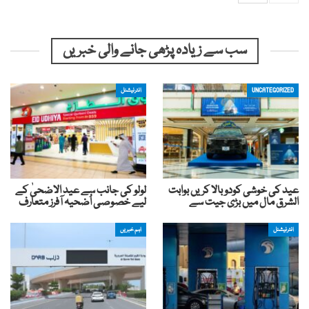
سب سے زیادہ پڑھی جانے والی خبریں
UNCATEGORIZED
انٹرنیشنل
عید کی خوشی کودوبالا کریں بوابت
لولو کی جانب سے عید الاضحیٰ کے
الشرق مال میں بڑی جیت سے
لیے خصوصی اُضحیہ آفرز متعارف
انٹرنیشنل
اہم خبریں