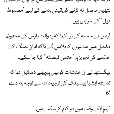
ہتھیار حاصل نہ کرنے کو یقینی بنانے کے لیے "مضبوط
ڈیل” کے خواہاں ہیں۔
ٹرمپ نے جمعہ کے روز کہا کہ وہ وائٹ ہاؤس کے محفوظ
ماحول میں مشیروں کو بلائیں گے تاکہ ایران جنگ کے
خاتمے کی تجویز پر "حتمی فیصلہ” کیا جا سکے۔
ہیگستھ نے ان خدشات کو بھی پیچھے دھکیل دیا کہ
تنازعہ ایشیا پیسیفک کی ترجیحات سے توجہ ہٹا دے
گا۔
"ہم ایک وقت میں دو کام کر سکتے ہیں۔”