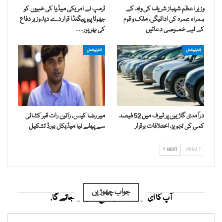
وزیر اعظم شہباز شریف کی وفد کے
ٹرمپ نے امریکی میڈیا کی خبروں کو
ہمراہ عمرہ کی ادائیگی، ملک و قوم
جھوٹا پروپیگنڈا قرار دے دیا، وزیر دفاع
کے لیے خصوصی دعائیں
کی بھرپور…
انٹرنیشنل
انٹرنیشنل
درآمدی گاڑیوں پر ٹیرف میں 52 فیصد
میر رضا کیس، راتوں رات قبر کشائی
کمی کی تجویز، اختلافات برقرار
سے پہلے نیا میڈیکل بورڈ تشکیل
NEXT
PREV
جواب چھوڑیں
آپ کا ای میل ایڈریس شائع نہیں کیا جائے گا.