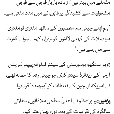
مقابلے میں بہتر ہیں”، زیادہ بار بار فوجی سے فوجی
مشغولیت سے کشیدگی پر قابو پانے میں مدد ملتی ہے۔
"ہم اپنے چینی ہم منصبوں کے ساتھ ملٹری ٹو ملٹری
مواصلات کی کھلی لائنوں کو برقرار رکھتے ہوئے کثرت
سے مل رہے ہیں۔”
ژو بو، سنگھوا یونیورسٹی کے سینئر فیلو اور پیپلز لبریشن
آرمی کے ریٹائرڈ سینئر کرنل جو چینی وفد کا حصہ تھے،
نے امریکہ اور چین کے تعلقات کو "پیچیدہ” قرار دیا۔
پڑھیں:
وزیراعظم نے اعلیٰ سطحی ملاقاتوں، سفارتی
سالگرہ کی تقریبات کے بعد دورہ چین ختم کیا۔