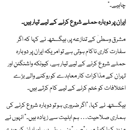
چاہیے۔”
ایران پر دوبارہ حملے شروع کرنے کے لیے تیار ہیں۔
مشرق وسطیٰ کے تنازعہ پر، ہیگستھ نے کہا کہ اگر
سفارت کاری ناکام ہوتی ہے تو امریکہ ایران پر دوبارہ
حملے شروع کرنے کے لیے تیار ہے، کیونکہ واشنگٹن اور
تہران کے مذاکرات کار معاہدے کو روکنے والے بڑے
اختلافات کو ختم کرنے کے لیے کام کرتے ہیں۔
ہیگستھ نے کہا، "اگر ضروری ہو تو دوبارہ شروع کرنے کی
ہماری صلاحیت… ہم اہلیت سے زیادہ ہیں۔” انہوں نے
مزید کہا کہ ٹرمپ "صبر” بنے ہوئے ہیں اور ایران کو جوہری