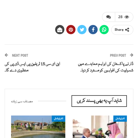
28
Share
NEXT POST
PREV POST
ڈار نے پاکستان کی ابراہم معاہدے میں
این ای سی 1.5 ٹریلین پی ایس ڈی پی کی
شمولیت کی افواہوں کو مسترد کر دیا۔
منظوری دے گا۔
شاید آپ یہ بھی پسند کریں
مصنف سے زیادہ
انٹرنیشنل
انٹرنیشنل