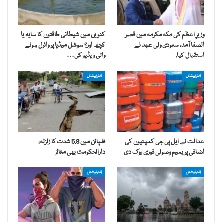
وزیرِ اعظم کی مکہ مکرمہ میں قصر
کنویں میں شیطانی طاقتوں کا سایہ یا
الصفا آمد، سعودی ولی عہد نے
کچھ اور؟ سوشل میڈیا پر وائرل ہونے
استقبال کیا.
والی ویڈیو کی…
انٹرنیشنل
انٹرنیشنل
عدالت نے ایل پی جی کمپنیوں کی
فلپائن میں 5.8 شدت کا زلزلہ،
اضافی پریمیم وصولی فوری روک دی
دارالحکومت بھی متاثر
انٹرنیشنل
انٹرنیشنل