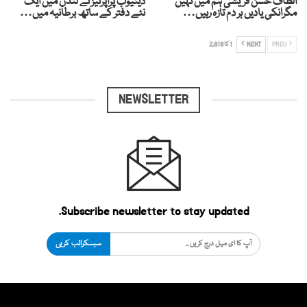
الطاف حسن قریشی ہم میں نہیں
ڈینیوب پراپرٹیز نے لندن میں ایک
مگرانکی یادیں ہر دم تازہ رہیں…
نئے دفتر کے ساتھ برطانیہ میں…
PREV
NEXT
1 کا 2,818
NEWSLETTER
Subscribe newsletter to stay updated.
سبسکرائب کریں