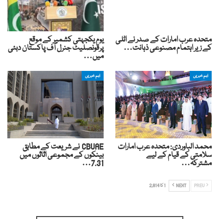
متحدہ عرب امارات کے صدر نے اٹلی
یوم یکجہتی کشمیر کے موقع
کے زیر اہتمام مصنوعی ذہانت…
پرقونصلیٹ جنرل آف پاکستان دبئی
میں…
اہم خبریں
اہم خبریں
محمد الباوردی: متحدہ عرب امارات
CBUAE نے شریعت کے مطابق
سلامتی کے قیام کے لیے
بینکوں کے مجموعی اثاثوں میں
مشترکہ…
7.31…
PREV
NEXT
1 کا 2,814