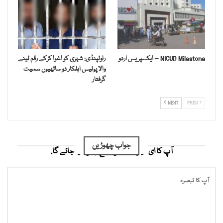
NICVD Milestone – ایکسپریس اردو
راولپنڈی: شہری کو اغوا کرکے رقم لینے
والا پولیس اہلکار دو ساتھیوں سمیت
گرفتار
NEXT
PREV
جواب چھوڑیں
آپ کا ای میل ایڈریس شائع نہیں کیا جائے گا.