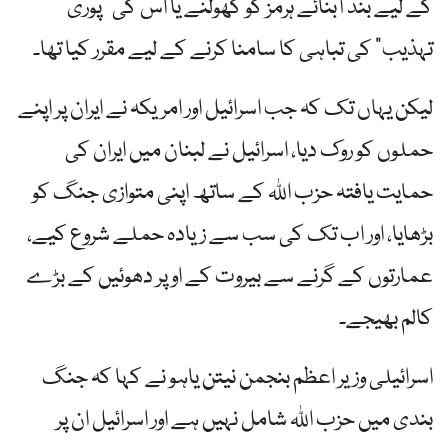
کے لیے بند آبنائے ہرمز کو کھولنے یا اس کی "پوری
تہذیب” کی تباہی کا سامنا کرنے کے لیے مقرر کیا تھا۔
لیکن یہاں تک کہ جب اسرائیل اور امریکہ نے ایران پر اپنے
حملوں کو روک دیا، اسرائیل نے لبنان میں ایران کی
حمایت یافتہ حزب اللہ کے ساتھ اپنی متوازی جنگ کو
بڑھایا، اور اب تک کی سب سے زیادہ حملے شروع کیے،
عمارتوں کے گرنے سے بیروت کے اوپر دھوئیں کے بڑے
کالم بھیجے۔
اسرائیلی وزیر اعظم بنجمن نیتن یاہو نے کہا کہ جنگ
بندی میں حزب اللہ شامل نہیں ہے اور اسرائیل ان پر