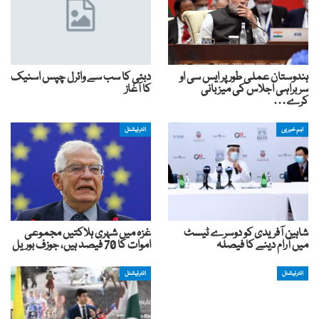
ہندوستان عملی طور پر ایس سی او
دبئی کا سب سے وائرل چپس اسنیک
سربراہی اجلاس کی میزبانی
کا آغاز
کرے…
اہم خبریں
انٹرنیشنل
شاہین آفریدی کو دوسرے ٹیسٹ
غزہ میں شہری ہلاکتیں مجموعی
میں آرام دینے کا فیصلہ
اموات کا 70 فیصد ہیں، جوزف بوریل
انٹرنیشنل
انٹرنیشنل