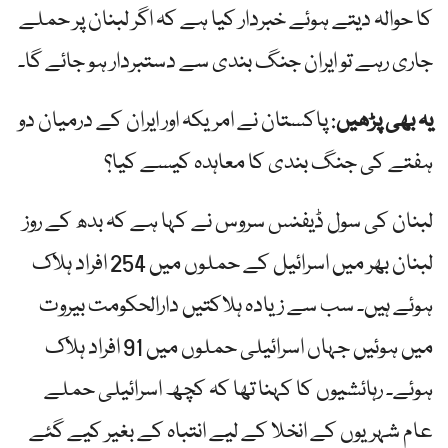
کا حوالہ دیتے ہوئے خبردار کیا ہے کہ اگر لبنان پر حملے
جاری رہے تو ایران جنگ بندی سے دستبردار ہو جائے گا۔
یہ بھی پڑھیں
: پاکستان نے امریکہ اور ایران کے درمیان دو
ہفتے کی جنگ بندی کا معاہدہ کیسے کیا؟
لبنان کی سول ڈیفنس سروس نے کہا ہے کہ بدھ کے روز
لبنان بھر میں اسرائیل کے حملوں میں 254 افراد ہلاک
ہوئے ہیں۔ سب سے زیادہ ہلاکتیں دارالحکومت بیروت
میں ہوئیں جہاں اسرائیلی حملوں میں 91 افراد ہلاک
ہوئے۔ رہائشیوں کا کہنا تھا کہ کچھ اسرائیلی حملے
عام شہریوں کے انخلا کے لیے انتباہ کے بغیر کیے گئے