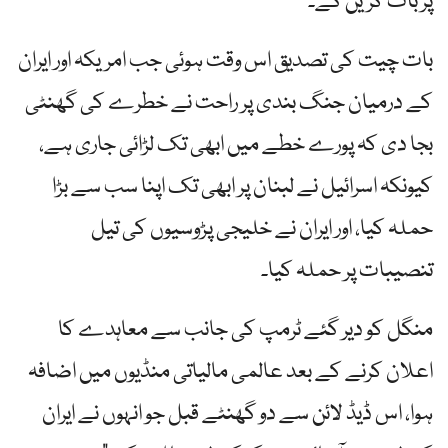
پر بات کریں گے۔
بات چیت کی تصدیق اس وقت ہوئی جب امریکہ اور ایران
کے درمیان جنگ بندی پر راحت نے خطرے کی گھنٹی
بجا دی کہ پورے خطے میں ابھی تک لڑائی جاری ہے،
کیونکہ اسرائیل نے لبنان پر ابھی تک اپنا سب سے بڑا
حملہ کیا، اور ایران نے خلیجی پڑوسیوں کی تیل
تنصیبات پر حملہ کیا۔
منگل کو دیر گئے ٹرمپ کی جانب سے معاہدے کا
اعلان کرنے کے بعد عالمی مالیاتی منڈیوں میں اضافہ
ہوا، اس ڈیڈ لائن سے دو گھنٹے قبل جو انہوں نے ایران