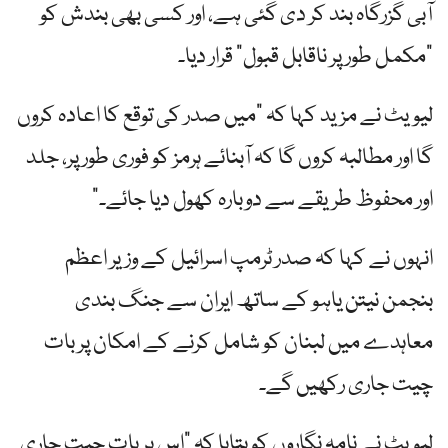
آبی گزرگاہ بند کر دی گئی ہے، اور کسی بھی بندش کو
"مکمل طور پر ناقابل قبول” قرار دیا۔
لیویٹ نے مزید کہا کہ "میں صدر کی توقع کا اعادہ کروں
گا اور مطالبہ کروں گا کہ آبنائے ہرمز کو فوری طور پر، جلد
اور محفوظ طریقے سے دوبارہ کھول دیا جائے۔”
انہوں نے کہا کہ صدر ٹرمپ اسرائیل کے وزیر اعظم
بنجمن نیتن یاہو کے ساتھ ایران سے جنگ بندی
معاہدے میں لبنان کو شامل کرنے کے امکان پر بات
چیت جاری رکھیں گے۔
لیویٹ نے نامہ نگاروں کو بتایا کہ "اس پر بات چیت جاری