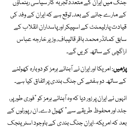
جنگ میں ایران کے متعدد تجربہ کار سیاسی رہنماؤں
کے مارے جانے کے بعد، توقع ہے کہ ایران کے وفد کی
قیادت پارلیمنٹ کے اسپیکر اور پاسداران انقلاب کے
سابق کمانڈر محمد باقر قالیباف، وزیر خارجہ عباس
اراگچی کے ساتھ کریں گے۔
پڑھیں
: امریکا اور ایران نے آبنائے ہرمز کو دوبارہ کھولنے
کے ساتھ دو ہفتے کی جنگ بندی پر اتفاق کیا ہے۔
انہوں نے ایران پر زور دیا کہ وہ آبنائے ہرمز کو "فوری طور پر،
جلد اور محفوظ طریقے سے” کھول دے، ان رپورٹوں کے
بعد کہ امریکہ-ایران جنگ بندی کے باوجود اسٹریٹجک