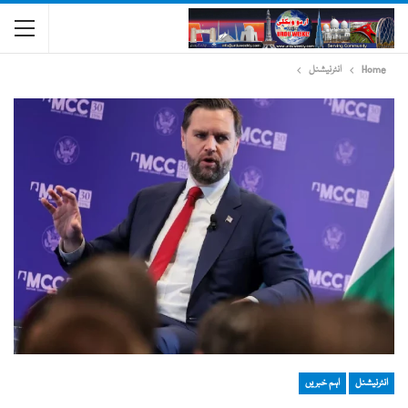
Home
انٹرنیشنل
انٹرنیشنل
اہم خبریں