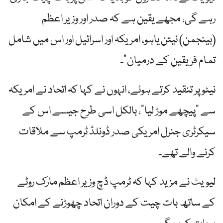
رہے گی، مجھے یقین ہے کہ صدر اور وزیر اعظم
(بینجمن) نیتن یاہو، امریکہ اور اسرائیل اور اس میں شامل
تمام فریقین کے درمیان”۔
نیٹو پر تنقید کرتے ہوئے، انہوں نے کہا کہ اتحاد نے امریکہ
سے "پیچھے موڑ لیا”، بالکل اسی طرح جیسے اس کے
سیکرٹری جنرل امریکی صدر ڈونلڈ ٹرمپ سے ملاقات
کرنے والے تھے۔
لیویٹ نے مزید کہا کہ ٹرمپ ڈچ وزیر اعظم مارک روٹے
کے ساتھ بات چیت کے دوران اتحاد چھوڑنے کے امکان