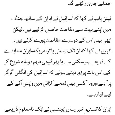
حملے جاری رکھے گا۔
نیتن یاہو نے کہا کہ اسرائیل نے ایران کے ساتھ جنگ ​​
میں اپنے بہت سے مقاصد حاصل کر لیے ہیں، لیکن
ابھی بھی اس کے دوسرے مقاصد پورے کرنے ہیں۔
انہوں نے کہا کہ ان تک رسائی یا تو امریکہ-ایران معاہدے
کے ذریعے ہو سکتی ہے یا پھر فوجی مہم دوبارہ شروع کر
کے، اس بات پر زور دیتے ہوئے کہ اسرائیل کی انگلی "ٹرگر
پر” ہے اور وہ "کسی بھی لمحے” لڑائی میں واپس آنے کے
لیے تیار ہے۔
ایران کا
تسنیم
خبر رساں ایجنسی نے ایک نامعلوم ذریعے