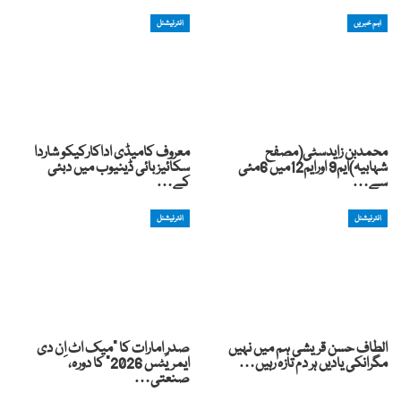
اہم خبریں
انٹرنیشنل
محمدبن زایدسٹی(مصفح
معروف کامیڈی اداکارکیکو شاردا
شہابیہ)ایم9 اورایم12میں 6مئی
سکائیز بائی ڈینیوب میں دبئی
سے…
کے…
انٹرنیشنل
انٹرنیشنل
الطاف حسن قریشی ہم میں نہیں
صدرِ امارات کا “میک اٹ اِن دی
مگرانکی یادیں ہر دم تازہ رہیں…
ایمریٹس 2026” کا دورہ،
صنعتی…