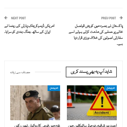
NEXT POST
PREV POST
پاکستان نے بصرہ میں کویتی قونصل
امریکی ڈیموکریٹک پارٹی کے رہنما نے
خانے پر حملے کی مذمت کرتے ہوئے اسے
ایران کے ساتھ جنگ ​​بندی کو سراہا۔
سفارتی اصولوں کی خلاف ورزی قرار دیا
ہے۔
شاید آپ یہ بھی پسند کریں
مصنف سے زیادہ
انٹرنیشنل
انٹرنیشنل
احمد پور شرقیہ، دو موٹر سائیکلوں میں
غزہ میں فوجی کارروائیاں نہیں رکیں