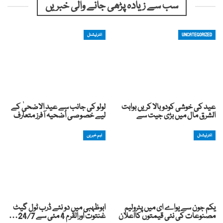
سب سے زیادہ پڑھی جانے والی خبریں
UNCATEGORIZED
انٹرنیشنل
عید کی خوشی کودوبالا کریں بوابت
لولو کی جانب سے عید الاضحیٰ کے
الشرق مال میں بڑی جیت سے
لیے خصوصی اُضحیہ آفرز متعارف
انٹرنیشنل
اہم خبریں
یکم جون سے یواے ای میں پٹرولیم
ابوظہبی میں دو نئے ڈرب ٹول گیٹ
مصنوعات کی نئی قیمتوں کااعلان
غنتوت اورالقرم 4 مئی سے 24/7…