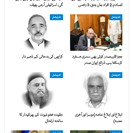
تصادم، 2 افراد جاں بحق، 3 زخمی
گی، اسرائیلی آرمی چیف
انٹرنیشنل
انٹرنیشنل
ججز تقرر،صدر کوئی بھی سمری مسترد
کراچی کی بدحالی کے ذمے دار
کرسکتا ہے، ذرائع ایوان صدر
انٹرنیشنل
انٹرنیشنل
ابلاغ اور ابلاغِ عامہ (دوسرا اور آخری
عقیدہ ختم نبوت کے چوکیدار کا
حصہ)
سانحہ ارتحال