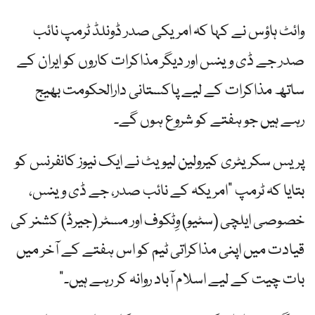
وائٹ ہاؤس نے کہا کہ امریکی صدر ڈونلڈ ٹرمپ نائب
صدر جے ڈی وینس اور دیگر مذاکرات کاروں کو ایران کے
ساتھ مذاکرات کے لیے پاکستانی دارالحکومت بھیج
رہے ہیں جو ہفتے کو شروع ہوں گے۔
پریس سکریٹری کیرولین لیویٹ نے ایک نیوز کانفرنس کو
بتایا کہ ٹرمپ "امریکہ کے نائب صدر، جے ڈی وینس،
خصوصی ایلچی (سٹیو) وِٹکوف اور مسٹر (جیرڈ) کشنر کی
قیادت میں اپنی مذاکراتی ٹیم کو اس ہفتے کے آخر میں
بات چیت کے لیے اسلام آباد روانہ کر رہے ہیں۔”