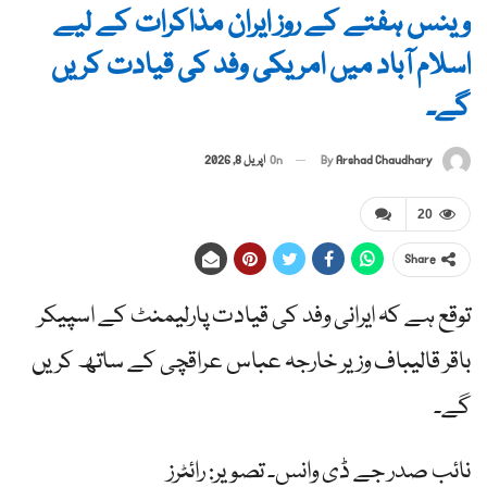
وینس ہفتے کے روز ایران مذاکرات کے لیے
اسلام آباد میں امریکی وفد کی قیادت کریں
گے۔
By
Arshad Chaudhary
On
اپریل 8, 2026
20
Share
توقع ہے کہ ایرانی وفد کی قیادت پارلیمنٹ کے اسپیکر
باقر قالیباف وزیر خارجہ عباس عراقچی کے ساتھ کریں
گے۔
نائب صدر جے ڈی وانس۔ تصویر: رائٹرز