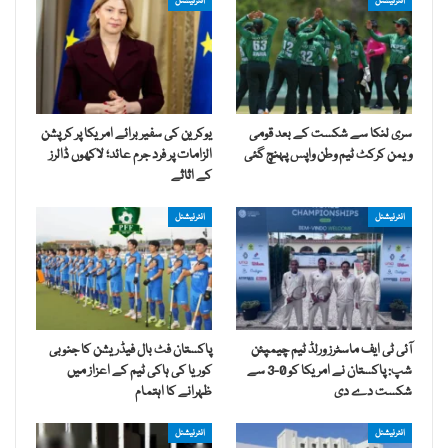
انٹرنیشنل
انٹرنیشنل
سری لنکا سے شکست کے بعد قومی
یوکرین کی سفیر برائے امریکا پر کرپشن
ویمن کرکٹ ٹیم وطن واپس پہنچ گئی
الزامات پر فرد جرم عائد؛ لاکھوں ڈالرز
کے اثاثے
انٹرنیشنل
انٹرنیشنل
آئی ٹی ایف ماسٹرز ورلڈ ٹیم چیمپئن
پاکستان فٹ بال فیڈریشن کا جنوبی
شپ: پاکستان نے امریکا کو 0-3 سے
کوریا کی ہاکی ٹیم کے اعزاز میں
شکست دے دی
ظہرانے کا اہتمام
انٹرنیشنل
انٹرنیشنل