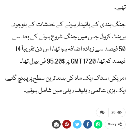
تھے۔
جنگ بندی کے پائیدار ہونے کے خدشات کے باوجود،
برینٹ کروڈ، جس میں جنگ شروع ہونے کے بعد سے
50 فیصد سے زیادہ اضافہ ہوا تھا، اس دن تقریباً 14
فیصد کم تھا، 1720 GMT پر $95.20 فی بیرل تھا۔
امریکی اسٹاک ایک ماہ کی بلند ترین سطح پر پہنچ گئے،
ایک بڑی عالمی ریلیف ریلی میں شامل ہوئے۔
20
Share