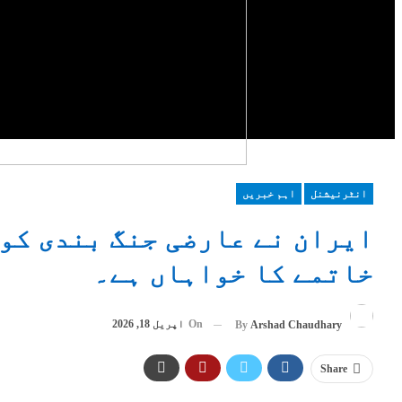
انٹرنیشنل
اہم خبریں
ایران نے عارضی جنگ بندی کو 
خاتمے کا خواہاں ہے۔
On
اپریل 18, 2026
By
Arshad Chaudhary
Share