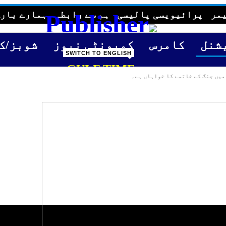
مر
پرائیویسی پالیسی
ہم سے رابطہ
ہمارے بارے
شنل
کامرس
کمیونٹی نیوز
شوبز/ک
SWITCH TO ENGLISH
GULF TIME
میں جنگ کے خاتمے کا خواہاں ہے۔