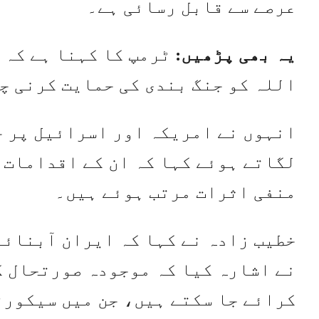
عرصے سے قابل رسائی ہے۔
یہ بھی پڑھیں:
ٹرمپ کا کہنا ہے کہ 
اللہ کو جنگ بندی کی حمایت کرنی چ
انہوں نے امریکہ اور اسرائیل پر خ
لگاتے ہوئے کہا کہ ان کے اقدامات 
منفی اثرات مرتب ہوئے ہیں۔
خطیب زادہ نے کہا کہ ایران آبنائے 
نے اشارہ کیا کہ موجودہ صورتحال 
کرائے جا سکتے ہیں، جن میں سیکور