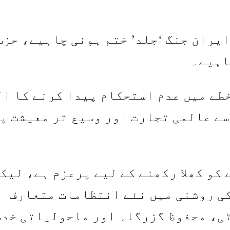
ایران جنگ ‘جلد’ ختم ہونی چاہیے، حزب
اہیے۔
طے میں عدم استحکام پیدا کرنے کا ا
سے عالمی تجارت اور وسیع تر معیشت پ
کو کھلا رکھنے کے لیے پرعزم ہے، لیکن
کی روشنی میں نئے انتظامات متعارف
ٹی، محفوظ گزرگاہ اور ماحولیاتی خد