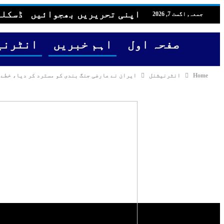
اپنی تحریریں بھجوائیں
ڈسکلی
جمعہ, اگست 7, 2026
صفحہ اول
اہم خبریں
انٹرنی
Home
انٹرنیشنل
ایران نے عارضی جنگ بندی کو مسترد کر دیا، خطے 