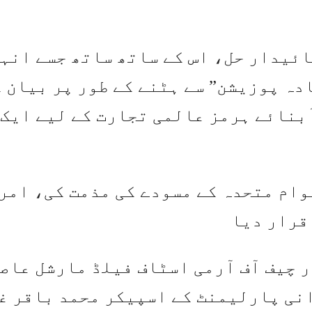
ائیدار حل، اس کے ساتھ ساتھ جسے انہ
دہ پوزیشن” سے ہٹنے کے طور پر بیان 
آبنائے ہرمز عالمی تجارت کے لیے ایک
قوام متحدہ کے مسودے کی مذمت کی، امر
قرار دیا
ر چیف آف آرمی اسٹاف فیلڈ مارشل عاص
نی پارلیمنٹ کے اسپیکر محمد باقر غ