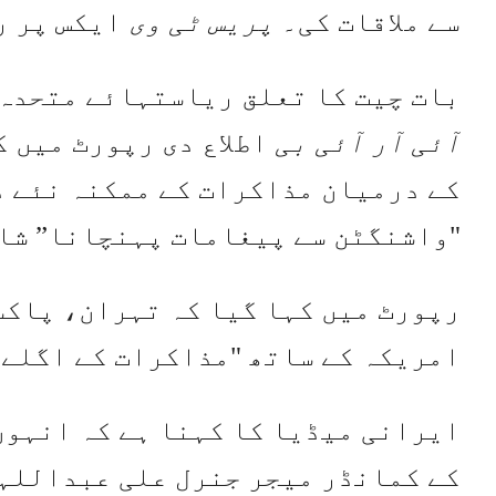
سے ملاقات کی۔
پریس ٹی وی
ایکس پر ر
بات چیت کا تعلق ریاستہائے متحدہ 
آئی آر آئی بی
اطلاع دی رپورٹ میں 
کے درمیان مذاکرات کے ممکنہ نئے د
"واشنگٹن سے پیغامات پہنچانا” شا
رپورٹ میں کہا گیا کہ تہران، پاکس
امریکہ کے ساتھ "مذاکرات کے اگلے 
ایرانی میڈیا کا کہنا ہے کہ انہوں
کے کمانڈر میجر جنرل علی عبداللہی