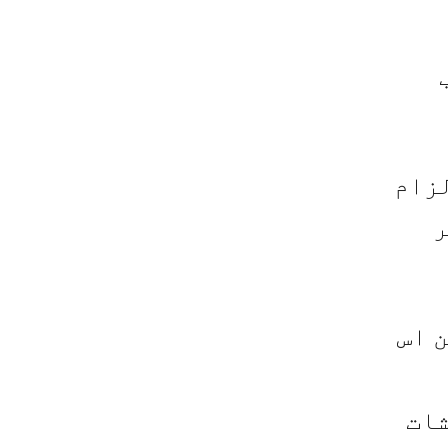
لزام
ر
 اس
شات