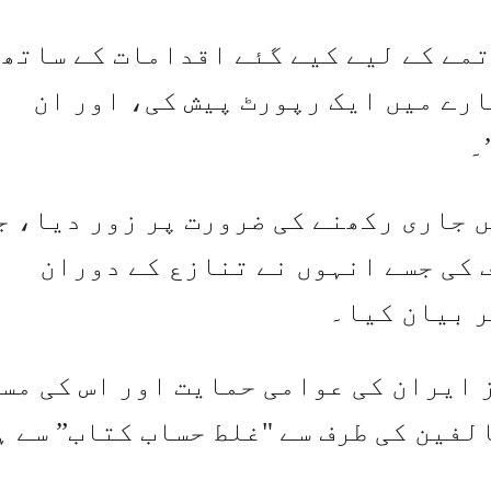
تمے کے لیے کیے گئے اقدامات کے ساتھ
ارے میں ایک رپورٹ پیش کی، اور ان
۔
ں جاری رکھنے کی ضرورت پر زور دیا، ج
 کی جسے انہوں نے تنازع کے دوران
ر بیان کیا۔
 ایران کی عوامی حمایت اور اس کی مس
لفین کی طرف سے "غلط حساب کتاب” سے ہ