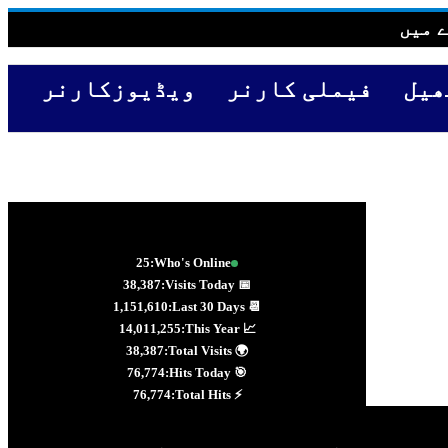
 میں
ھیل
فیملی کارنر
ویڈیوزکارنر
25
Who's Online:
38,387
📅 Visits Today:
1,151,610
📆 Last 30 Days:
14,011,255
📈 This Year:
38,387
🌍 Total Visits:
76,774
🎯 Hits Today:
76,774
⚡ Total Hits: