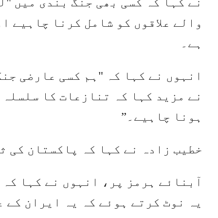
نے کہا کہ کسی بھی جنگ بندی میں "
والے علاقوں کو شامل کرنا چاہیے او
ہے۔
انہوں نے کہا کہ "ہم کسی عارضی جنگ
نے مزید کہا کہ تنازعات کا سلسلہ 
ہونا چاہیے۔”
خطیب زادہ نے کہا کہ پاکستان کی ث
آبنائے ہرمز پر، انہوں نے کہا کہ 
یہ نوٹ کرتے ہوئے کہ یہ ایران کے ع