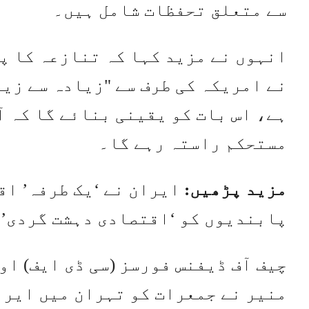
سے متعلق تحفظات شامل ہیں۔
انہوں نے مزید کہا کہ تنازعہ کا پ
نے امریکہ کی طرف سے "زیادہ سے زیا
ہے، اس بات کو یقینی بنائے گا کہ 
مستحکم راستہ رہے گا۔
مزید پڑھیں:
ایران نے ‘یک طرفہ’ ا
پابندیوں کو ‘اقتصادی دہشت گردی’ 
چیف آف ڈیفنس فورسز (سی ڈی ایف) او
منیر نے جمعرات کو تہران میں ایرا