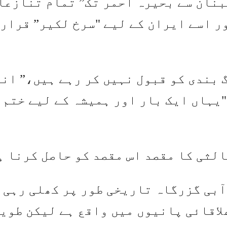
لبنان سے بحیرہ احمر تک” تمام تنازعا
ر اسے ایران کے لیے "سرخ لکیر” قرار 
 بندی کو قبول نہیں کر رہے ہیں،” ان
"یہاں ایک بار اور ہمیشہ کے لیے ختم
الثی کا مقصد اس مقصد کو حاصل کرنا ہ
آبی گزرگاہ تاریخی طور پر کھلی رہی 
لاقائی پانیوں میں واقع ہے لیکن طوی