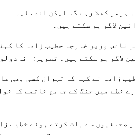
 ہرمز کھلا رہے گا لیکن انطالیہ
نین لاگو ہو سکتے ہیں۔
 نائب وزیر خارجہ خطیب زادہ کا کہن
ین لاگو ہو سکتے ہیں۔ تصویر: انادولو
یب زادہ نے کہا کہ تہران کسی بھی عا
رے خطے میں جنگ کے جامع خاتمے کا خوا
 صحافیوں سے بات کرتے ہوئے خطیب زا