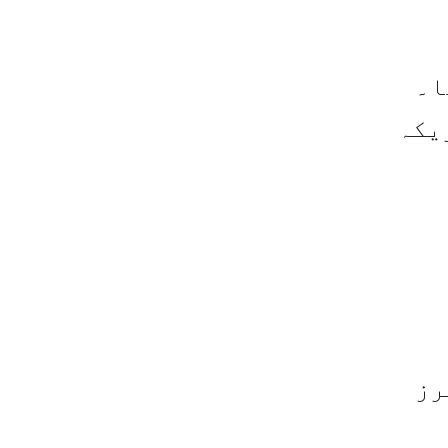
ا۔
یکہ
رز