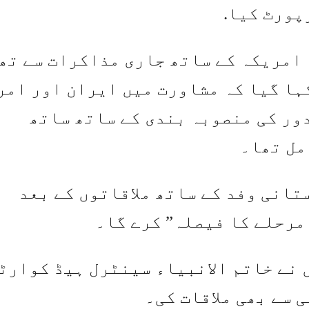
پورٹ کیا.
امریکہ کے ساتھ جاری مذاکرات سے تھ
کہا گیا کہ مشاورت میں ایران اور امر
ور کی منصوبہ بندی کے ساتھ ساتھ
مل تھا۔
تانی وفد کے ساتھ ملاقاتوں کے بعد
مرحلے کا فیصلہ” کرے گا۔
 نے خاتم الانبیاء سینٹرل ہیڈ کوارٹ
 سے بھی ملاقات کی۔