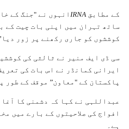
کے مطابق
IRNA
انہوں نے "جنگ کے خا
ساتھ تہران میں اپنی بات چیت کے ب
کوششوں کو جاری رکھنے پر زور دیا”
سی ڈی ایف منیر نے ثالثی کی کوششی
ایرانی کمانڈر نے اس بات کی تعریف
پاکستان کے "معاون” موقف کے طور پ
عبداللہی نے کہا کہ دشمنی کا آغاز
افواج کی صلاحیتوں کے بارے میں مخا
ہے۔