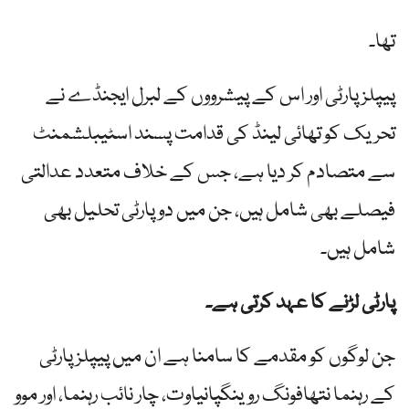
تھا۔
پیپلز پارٹی اور اس کے پیشرووں کے لبرل ایجنڈے نے
تحریک کو تھائی لینڈ کی قدامت پسند اسٹیبلشمنٹ
سے متصادم کر دیا ہے، جس کے خلاف متعدد عدالتی
فیصلے بھی شامل ہیں، جن میں دو پارٹی تحلیل بھی
شامل ہیں۔
پارٹی لڑنے کا عہد کرتی ہے۔
جن لوگوں کو مقدمے کا سامنا ہے ان میں پیپلز پارٹی
کے رہنما نتھافونگ روینگپانیاوت، چار نائب رہنما، اور موو