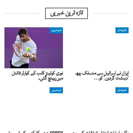
تازہ ترین خبریں
انٹرنیشنل
اہم خبریں
ایران نے اسرائیل سے منسلک چھ
نوری کوئینز کلب کے کوارٹر فائنل
‘دہشت گردوں’ کو…
میں پہنچ گئی۔
انٹرنیشنل
اہم خبریں