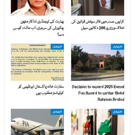
کراچی، صدر میں فائر سیفٹی قوانین کی
بھارت کے لیجنڈری اداکار متھن
خلاف ورزی پر 200 دکانیں سیل
چکرورتی کی سرجری، اب حالت کیسی
ہے؟
انٹرنیشنل
انٹرنیشنل
Decision to award 2025 Kamal
سفارت خانہ پاکستان ابوظہبی کو
Fun Award to writer Abdul
کوٹیشنز مطلوب ہیں
Rehman Brahui
انٹرنیشنل
انٹرنیشنل