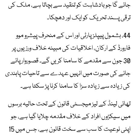
جائے گا جو بادشاہت کو تنقید سے بچاتا ہے، ملک کی
ترقی پسند تحریک کو ایک اور دھچکا۔
44، بشمول پیپلز پارٹی اور اس کے منحرف پیشرو موو
فارورڈ کے ارکان، اخلاقیات کی مبینہ خلاف ورزیوں پر
30 جون سے مقدمے کا سامنا کریں گے۔ قصوروار پائے
جانے کی صورت میں انہیں عہدے سے تاحیات پابندی
کی زیادہ سے زیادہ سزا کا سامنا کرنا پڑ سکتا ہے۔
تھائی لینڈ کے لیز میجسٹی قانون کے تحت حالیہ برسوں
میں سیکڑوں افراد کے خلاف مقدمہ چلایا گیا ہے، جو
اپنی نوعیت کا سب سے سخت قانون ہے، جس میں 15