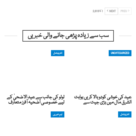
PREV
NEXT
1 کا 2,819
سب سے زیادہ پڑھی جانے والی خبریں
UNCATEGORIZED
انٹرنیشنل
عید کی خوشی کودوبالا کریں بوابت
لولو کی جانب سے عید الاضحیٰ کے
الشرق مال میں بڑی جیت سے
لیے خصوصی اُضحیہ آفرز متعارف
انٹرنیشنل
اہم خبریں