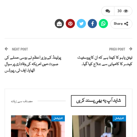
30
Share
NEXT POST
PREV POST
نیتن یاہو کا کہنا ہے کہ ان کا پروسٹیٹ
پولینڈ کے وزیر اعظم نے روسی حملے کی
کینسر کا کامیابی سے علاج کیا گیا۔
صورت میں امریکہ کی وفاداری پر سوال
اٹھایا، ایف ٹی رپورٹس
شاید آپ یہ بھی پسند کریں
مصنف سے زیادہ
انٹرنیشنل
انٹرنیشنل