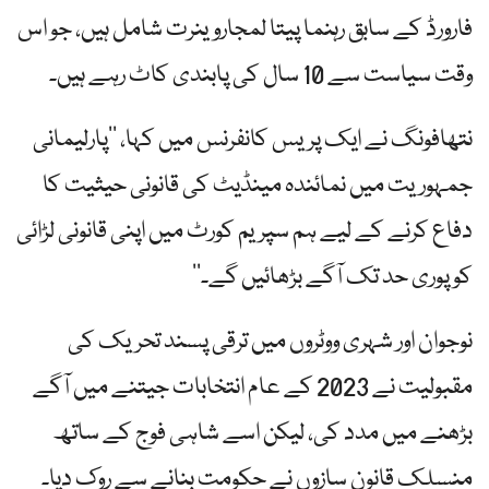
فارورڈ کے سابق رہنما پیتا لمجاروینرت شامل ہیں، جو اس
وقت سیاست سے 10 سال کی پابندی کاٹ رہے ہیں۔
نتھافونگ نے ایک پریس کانفرنس میں کہا، ’’پارلیمانی
جمہوریت میں نمائندہ مینڈیٹ کی قانونی حیثیت کا
دفاع کرنے کے لیے ہم سپریم کورٹ میں اپنی قانونی لڑائی
کو پوری حد تک آگے بڑھائیں گے۔‘‘
نوجوان اور شہری ووٹروں میں ترقی پسند تحریک کی
مقبولیت نے 2023 کے عام انتخابات جیتنے میں آگے
بڑھنے میں مدد کی، لیکن اسے شاہی فوج کے ساتھ
منسلک قانون سازوں نے حکومت بنانے سے روک دیا۔