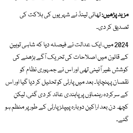
مزید پڑھیں:
تھائی لینڈ نے شہریوں کی ہلاکت کی
تصدیق کر دی۔
2024 میں، ایک عدالت نے فیصلہ دیا کہ شاہی توہین
کے قانون میں اصلاحات کی تحریک آگے بڑھنے کی
کوشش غیر آئینی تھی اور اس نے جمہوری نظام کو
نقصان پہنچایا۔ بعد میں پارٹی کو تحلیل کر دیا گیا اور اس
کے سرکردہ رہنماؤں پر پابندی عائد کر دی گئی، لیکن
کچھ دن بعد اراکین دوبارہ پیپلز پارٹی کے طور پر منظم ہو
گئے۔