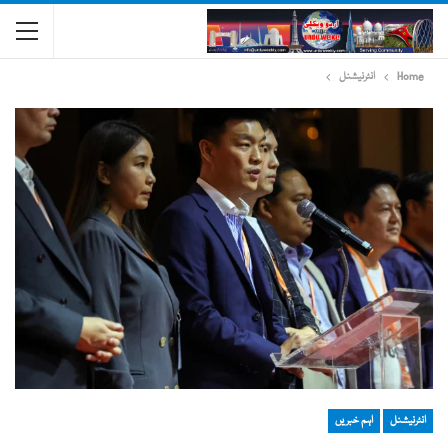
Home
انٹرنیشنل
انٹرنیشنل
اہم خبریں