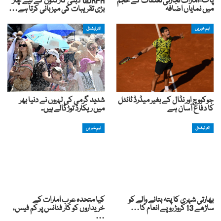
پاک-امارات تجارتی تعلقات کے حجم
GDRFA دبئی کارکنوں کے لیے چار
میں نمایاں اضافہ
بڑی تقریبات کی میزبانی کرتا ہے…
اہم خبریں
انٹرنیشنل
جوکووچ اور نڈال کے بغیر میڈرڈ ٹائٹل
شدید گرمی کی لہروں نے دنیا بھر
کا دفاع آسان ہے
میں ریکارڈ توڑ ڈالے ہیں۔
انٹرنیشنل
اہم خبریں
بھارتی شہری کا پتہ بتانے والے کو
کیا متحدہ عرب امارات کے
ساڑھے 13 کروڑ روپے انعام کا…
خریداروں کو کار فنانس پر کم فیس،
…