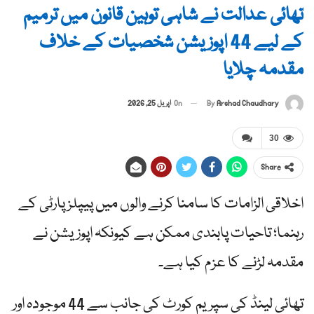
تھائی عدالت نے شاہی توہین قانون میں ترمیم
کے لیے 44 اپوزیشن شخصیات کے خلاف
مقدمہ چلایا
By
Arshad Chaudhary
On
اپریل 25, 2026
30
Share
اخلاقی الزامات کا سامنا کرنے والوں میں پیپلز پارٹی کے
رہنما؛ تاحیات پابندی ممکن ہے کیونکہ اپوزیشن نے
مقدمہ لڑنے کا عزم کیا ہے۔
تھائی لینڈ کی سپریم کورٹ کی جانب سے 44 موجودہ اور