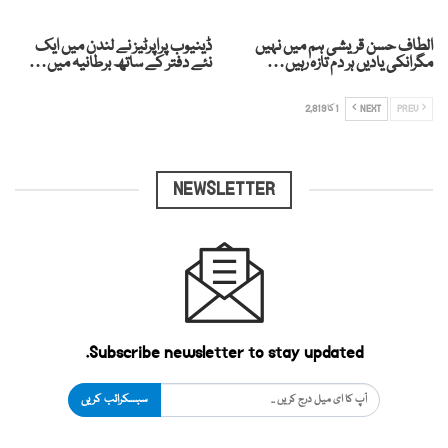
الطاف حسن قریشی ہم میں نہیں
ڈینیوب پراپرٹیز نے لندن میں ایک
مگرانکی یادیں ہر دم تازہ رہیں…
نئے دفتر کے ساتھ برطانیہ میں…
PREV
NEXT
1 کا 2,819
NEWSLETTER
Subscribe newsletter to stay updated.
سبسکرائب کریں