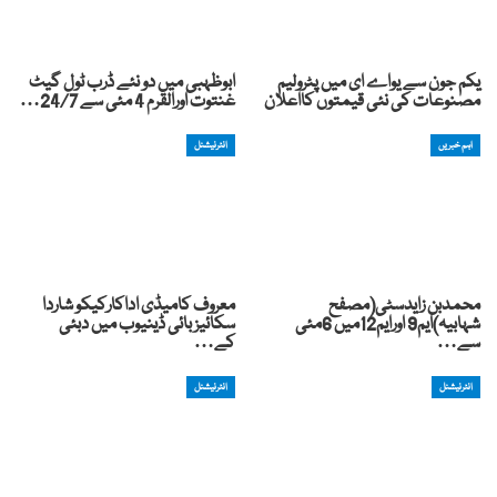
یکم جون سے یواے ای میں پٹرولیم
ابوظہبی میں دو نئے ڈرب ٹول گیٹ
مصنوعات کی نئی قیمتوں کااعلان
غنتوت اورالقرم 4 مئی سے 24/7…
اہم خبریں
انٹرنیشنل
محمدبن زایدسٹی(مصفح
معروف کامیڈی اداکارکیکو شاردا
شہابیہ)ایم9 اورایم12میں 6مئی
سکائیز بائی ڈینیوب میں دبئی
سے…
کے…
انٹرنیشنل
انٹرنیشنل