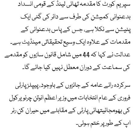
سپریم کورٹ کا مقدمہ تھائی لینڈ کے قومی انسداد
بدعنوانی کمیشن کی طرف سے دائر کی گئی ایک
پٹیشن سے نکلا ہے، جس کے پاس بدعنوانی کے
مقدمات کے علاوہ ایک وسیع تحقیقاتی مینڈیٹ ہے۔
عدالت نے کہا کہ 44 میں شامل قانون سازوں کو مقدمے
کی سماعت کے دوران معطل نہیں کیا جائے گا۔
سرکردہ رائے عامہ کے جائزوں کے باوجود، پیپلز پارٹی
فروری کے عام انتخابات میں وزیر اعظم انوتن چرنویرکول
کی بھومجائیتھائی پارٹی کے مقابلے میں حیران کن رنر
اپ کے طور پر ختم ہوئی۔