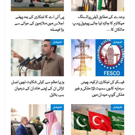
وعدے کے مطابق ڈیلی پرائسنگ
پی آئی اے کا نجکاری کے بعد پہلے
میکانزم کا جائزہ لیا جائے، پیٹرول پمپ
اجلاس میں ملازمین کے حوالے سے
مالکان کا…
بڑا فیصلہ
انٹرنیشنل
انٹرنیشنل
فیسکو کی نجکاری: ترکیہ، چینی
وزیراعظم سے کوئی شکایت نہیں اصل
سرمایہ کاروں سمیت 12 ملکی و غیر
لڑائی ان کے اپنے خاندان کے درمیان
ملکی گروپ میدان میں
ہے، بلاول
انٹرنیشنل
انٹرنیشنل