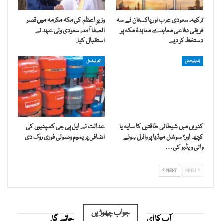
ترکیہ، سعودی عرب اور پاکستان نے سہ
وزیرِ اعظم کی مکہ مکرمہ میں قصر
فریقی دفاعی معاہدے معاہدۂ مکہ پر
الصفا آمد، سعودی ولی عہد نے
دستخط کر دیے
استقبال کیا.
انٹرنیشنل
انٹرنیشنل
کنویں میں شیطانی طاقتوں کا سایہ یا
عدالت نے ایل پی جی کمپنیوں کی
کچھ اور؟ سوشل میڈیا پر وائرل ہونے
اضافی پریمیم وصولی فوری روک دی
والی ویڈیو کی…
NEXT
PREV
جواب چھوڑیں
آپ کا ای میل ایڈریس شائع نہیں کیا جائے گا.