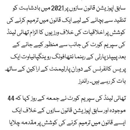
سابق اپوزیشن قانون سازوں پر 2021 میں بادشاہت کو
تنقید سے بچانے کے لیے ایک قانون میں ترمیم کرنے کی
کوشش پر اخلاقیات کی خلاف ورزیوں کا الزام تھائی لینڈ
کی سپریم کورٹ کی جانب سے منظور کیے جانے کے
بعد پیپلز پارٹی کے رہنما نتھافونگ روینگپانیاوت ایک
پریس کانفرنس کے دوران پارلیمنٹ کے اراکین کے ساتھ
بات کر رہے ہیں۔ رائٹرز
تھائی لینڈ کی سپریم کورٹ نے جمعہ کے روز کہا کہ 44
موجودہ اور سابق اپوزیشن قانون سازوں کے خلاف ایک
ایسے قانون میں ترمیم کرنے کی کوشش پر مقدمہ چلایا