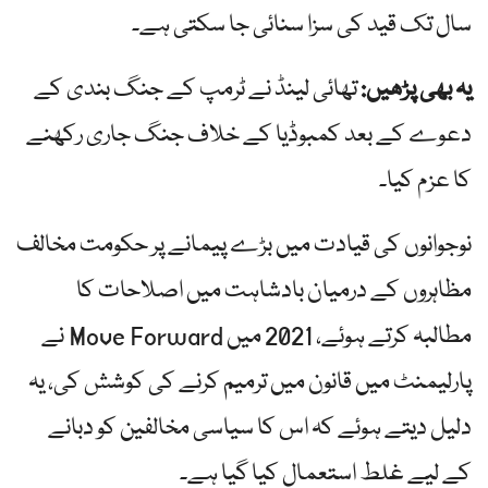
سال تک قید کی سزا سنائی جا سکتی ہے۔
یہ بھی پڑھیں:
تھائی لینڈ نے ٹرمپ کے جنگ بندی کے
دعوے کے بعد کمبوڈیا کے خلاف جنگ جاری رکھنے
کا عزم کیا۔
نوجوانوں کی قیادت میں بڑے پیمانے پر حکومت مخالف
مظاہروں کے درمیان بادشاہت میں اصلاحات کا
مطالبہ کرتے ہوئے، 2021 میں Move Forward نے
پارلیمنٹ میں قانون میں ترمیم کرنے کی کوشش کی، یہ
دلیل دیتے ہوئے کہ اس کا سیاسی مخالفین کو دبانے
کے لیے غلط استعمال کیا گیا ہے۔