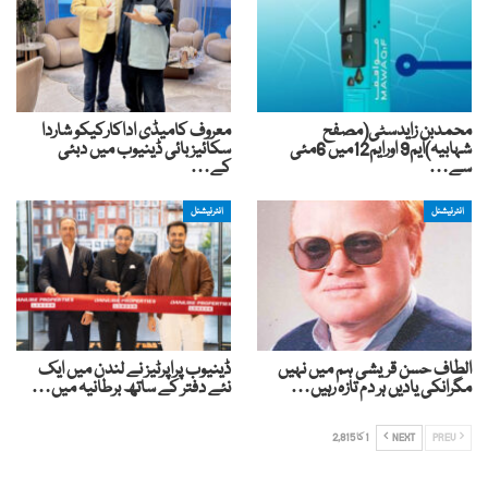
محمدبن زایدسٹی(مصفح
معروف کامیڈی اداکارکیکو شاردا
شہابیہ)ایم9 اورایم12میں 6مئی
سکائیز بائی ڈینیوب میں دبئی
سے…
کے…
انٹرنیشنل
انٹرنیشنل
الطاف حسن قریشی ہم میں نہیں
ڈینیوب پراپرٹیز نے لندن میں ایک
مگرانکی یادیں ہر دم تازہ رہیں…
نئے دفتر کے ساتھ برطانیہ میں…
PREV
NEXT
1 کا 2,815