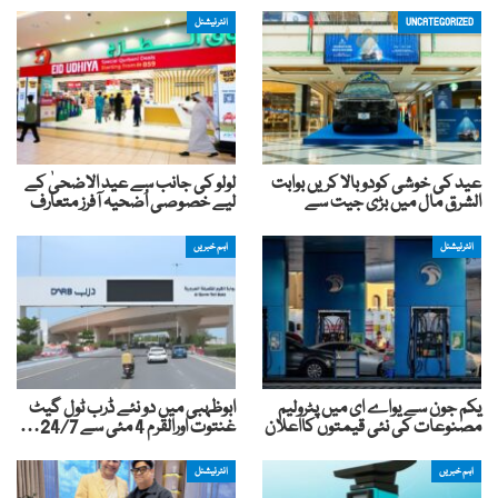
UNCATEGORIZED
انٹرنیشنل
عید کی خوشی کودوبالا کریں بوابت
لولو کی جانب سے عید الاضحیٰ کے
الشرق مال میں بڑی جیت سے
لیے خصوصی اُضحیہ آفرز متعارف
انٹرنیشنل
اہم خبریں
یکم جون سے یواے ای میں پٹرولیم
ابوظہبی میں دو نئے ڈرب ٹول گیٹ
مصنوعات کی نئی قیمتوں کااعلان
غنتوت اورالقرم 4 مئی سے 24/7…
اہم خبریں
انٹرنیشنل