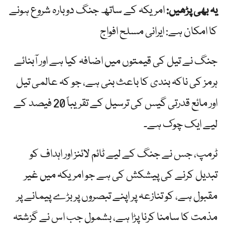
یہ بھی پڑھیں:
امریکہ کے ساتھ جنگ ​​دوبارہ شروع ہونے
کا امکان ہے: ایرانی مسلح افواج
جنگ نے تیل کی قیمتوں میں اضافہ کیا ہے اور آبنائے
ہرمز کی ناکہ بندی کا باعث بنی ہے، جو کہ عالمی تیل
اور مائع قدرتی گیس کی ترسیل کے تقریباً 20 فیصد کے
لیے ایک چوک ہے۔
ٹرمپ، جس نے جنگ کے لیے ٹائم لائنز اور اہداف کو
تبدیل کرنے کی پیشکش کی ہے جو امریکہ میں غیر
مقبول ہے، کو تنازعہ پر اپنے تبصروں پر بڑے پیمانے پر
مذمت کا سامنا کرنا پڑا ہے، بشمول جب اس نے گزشتہ