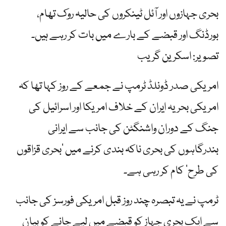
بحری جہازوں اور آئل ٹینکروں کی حالیہ روک تھام،
بورڈنگ اور قبضے کے بارے میں بات کر رہے ہیں۔
تصویر: اسکرین گریب
امریکی صدر ڈونلڈ ٹرمپ نے جمعے کے روز کہا تھا کہ
امریکی بحریہ ایران کے خلاف امریکا اور اسرائیل کی
جنگ کے دوران واشنگٹن کی جانب سے ایرانی
بندرگاہوں کی بحری ناکہ بندی کرنے میں ’بحری قزاقوں
کی طرح‘ کام کر رہی ہے۔
ٹرمپ نے یہ تبصرہ چند روز قبل امریکی فورسز کی جانب
سے ایک بحری جہاز کو قبضے میں لیے جانے کو بیان