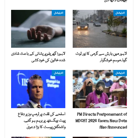
جھلک دکھا دی
انٹرنیشنل
انٹرنیشنل
لاہور میں بارش سے گرمی کا زور ٹوٹ
لاہور؛ گھریلو پریشانی کے باعث شادی
گیا، موسم خوشگوار
شدہ خاتون کی خودکشی
انٹرنیشنل
انٹرنیشنل
PM Directs Postponement of
اسلحے کی قلت پر ٹرمپ وزیر دفاع
MDCAT 2026 Exam; New Date
پیٹ ہیگستھ پر برہم ہو گئے،
Also Announced
واشنگٹن پوسٹ کا بڑا دعویٰ