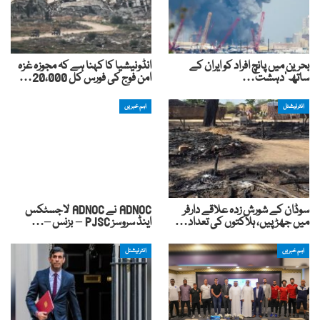
بحرین میں پانچ افراد کو ایران کے
انڈونیشیا کا کہنا ہے کہ مجوزہ غزہ
ساتھ ‘دہشت…
امن فوج کی فورس کل 20،000…
انٹرنیشنل
اہم خبریں
سوڈان کے شورش زدہ علاقے دارفر
ADNOC نے ADNOC لاجسٹکس
میں جھڑپیں، ہلاکتوں کی تعداد…
اینڈ سروسز PJSC – بزنس –…
اہم خبریں
انٹرنیشنل