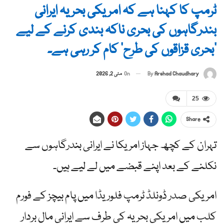
ٹرمپ کا کہنا ہے کہ امریکی بحریہ ایرانی
بندرگاہوں کی بحری ناکہ بندی کرنے کے لیے
‘بحری قزاقوں کی طرح’ کام کر رہی ہے۔
By
Arshad Chaudhary
On
مئی 2, 2026
25
Share
تہران کے کچھ جہاز امریکا نے ایرانی بندرگاہوں سے
نکلنے کے بعد اپنے قبضے میں لے لیے ہیں۔
امریکی صدر ڈونلڈ ٹرمپ فلوریڈا میں پام بیچز کے فورم
کلب میں امریکی بحریہ کی طرف سے ایرانی مال بردار