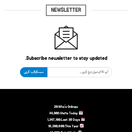
NEWSLETTER
Subscribe newsletter to stay updated.
سبسکرائب کریں
29
Who's Online:
44,906
Visits Today:
1,347,180
Last 30 Days:
16,390,690
This Year: