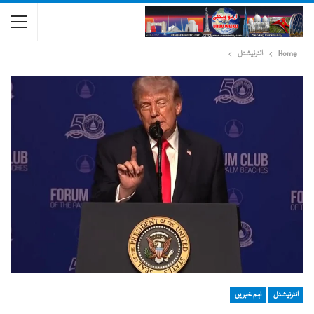
Home
انٹرنیشنل
انٹرنیشنل
اہم خبریں