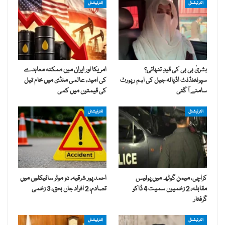
انٹرنیشنل
انٹرنیشنل
بشریٰ بی بی کی قیدِ تنہائی؟
امریکا اور ایران میں ممکنہ معاہدے
سپرنٹنڈنٹ اڈیالہ جیل کی اہم رپورٹ
کی امید، عالمی منڈی میں خام تیل
سامنے آ گئی
کی قیمتوں میں کمی
انٹرنیشنل
انٹرنیشنل
کراچی، میمن گوٹھ میں پولیس
احمد پور شرقیہ، دو موٹر سائیکلوں میں
مقابلہ، 2 زخمیوں سمیت 4 ڈاکو
تصادم، 2 افراد جاں بحق، 3 زخمی
گرفتار
انٹرنیشنل
انٹرنیشنل