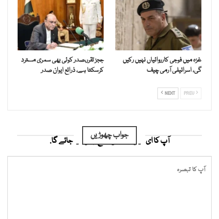
غزہ میں فوجی کارروائیاں نہیں رکیں
ججز تقرر،صدر کوئی بھی سمری مسترد
گی، اسرائیلی آرمی چیف
کرسکتا ہے، ذرائع ایوان صدر
NEXT
PREV
جواب چھوڑیں
آپ کا ای میل ایڈریس شائع نہیں کیا جائے گا.