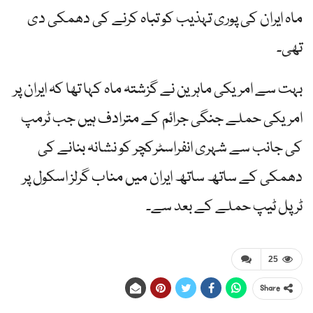
ماہ ایران کی پوری تہذیب کو تباہ کرنے کی دھمکی دی
تھی۔
بہت سے امریکی ماہرین نے گزشتہ ماہ کہا تھا کہ ایران پر
امریکی حملے جنگی جرائم کے مترادف ہیں جب ٹرمپ
کی جانب سے شہری انفراسٹرکچر کو نشانہ بنانے کی
دھمکی کے ساتھ ساتھ ایران میں مناب گرلز اسکول پر
ٹرپل ٹیپ حملے کے بعد سے۔
25
Share