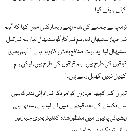
کرتے ہوئے کیا۔
ٹرمپ نے جمعے کی شام اپنے ریمارکس میں کہا کہ "ہم
نے جہاز سنبھال لیا، ہم نے کارگو سنبھال لیا، ہم نے تیل
سنبھال لیا۔ یہ بہت منافع بخش کاروبار ہے۔” "ہم بحری
قزاقوں کی طرح ہیں۔ ہم قزاقوں کی طرح ہیں، لیکن ہم
کھیل نہیں کھیل رہے ہیں۔”
تہران کے کچھ جہازوں کو امریکہ نے ایرانی بندرگاہوں
سے نکلنے کے بعد قبضے میں لے لیا ہے، ساتھ ہی
ایشیائی پانیوں میں منظور شدہ کنٹینر بحری جہاز اور
ایرانی ٹینکرز بھی شامل ہیں۔