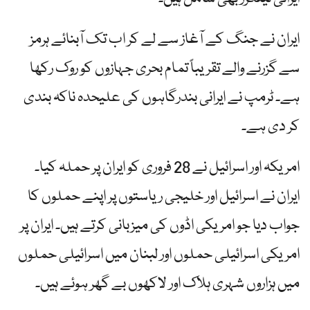
ایران نے جنگ کے آغاز سے لے کر اب تک آبنائے ہرمز
سے گزرنے والے تقریباً تمام بحری جہازوں کو روک رکھا
ہے۔ ٹرمپ نے ایرانی بندرگاہوں کی علیحدہ ناکہ بندی
کر دی ہے۔
امریکہ اور اسرائیل نے 28 فروری کو ایران پر حملہ کیا۔
ایران نے اسرائیل اور خلیجی ریاستوں پر اپنے حملوں کا
جواب دیا جو امریکی اڈوں کی میزبانی کرتے ہیں۔ ایران پر
امریکی اسرائیلی حملوں اور لبنان میں اسرائیلی حملوں
میں ہزاروں شہری ہلاک اور لاکھوں بے گھر ہوئے ہیں۔