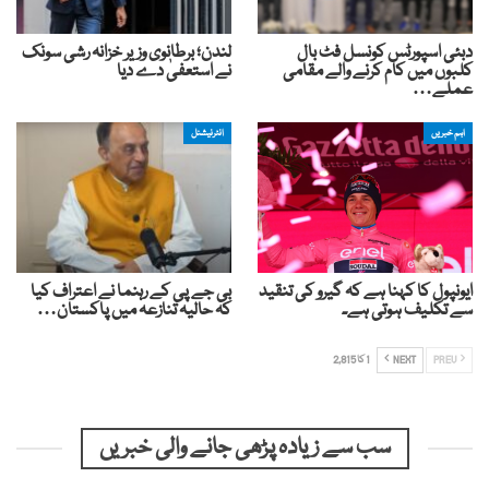
دبئی اسپورٹس کونسل فٹ بال
لندن؛ برطانوی وزیر خزانہ رشی سونک
کلبوں میں کام کرنے والے مقامی
نے استعفیٰ دے دیا
عملے…
اہم خبریں
انٹرنیشنل
ایونپول کا کہنا ہے کہ گیرو کی تنقید
بی جے پی کے رہنما نے اعتراف کیا
سے تکلیف ہوتی ہے۔
کہ حالیہ تنازعہ میں پاکستان…
PREV
NEXT
1 کا 2,815
سب سے زیادہ پڑھی جانے والی خبریں