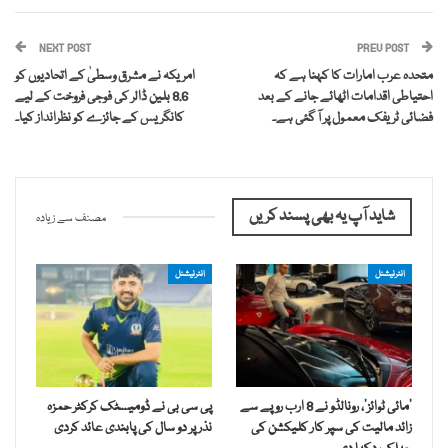
NEXT POST
PREV POST
متحدہ عرب امارات کا کہنا ہے کہ
امریکہ نے مشرق وسطیٰ کے اتحادیوں کو
احتیاطی اقدامات اٹھائے جانے کے بعد
8.6 بلین ڈالر کی فوجی فروخت کے لیے
فضائی ٹریفک معمول پر آ گئی ہے۔
کانگریس کے جائزے کو نظرانداز کیا۔
شاید آپ یہ بھی پسند کریں
مصنف سے زیادہ
انٹرنیشنل
انٹرنیشنل
’مائی ٹوائز‘، رونالڈو نے 8 ارب روپے سے
پی سی بی نے ڈومیسٹک کرکٹر حمزہ
زائد مالیت کی سپر کار کلیکشن کی
نذر پر دو سال کی پابندی عائد کردی