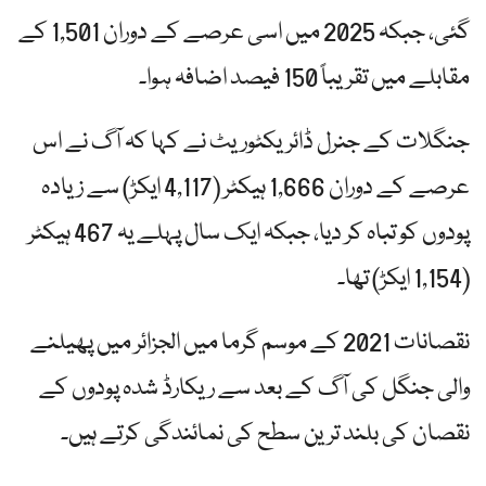
گئی، جبکہ 2025 میں اسی عرصے کے دوران 1,501 کے
مقابلے میں تقریباً 150 فیصد اضافہ ہوا۔
جنگلات کے جنرل ڈائریکٹوریٹ نے کہا کہ آگ نے اس
عرصے کے دوران 1,666 ہیکٹر (4,117 ایکڑ) سے زیادہ
پودوں کو تباہ کر دیا، جبکہ ایک سال پہلے یہ 467 ہیکٹر
(1,154 ایکڑ) تھا۔
نقصانات 2021 کے موسم گرما میں الجزائر میں پھیلنے
والی جنگل کی آگ کے بعد سے ریکارڈ شدہ پودوں کے
نقصان کی بلند ترین سطح کی نمائندگی کرتے ہیں۔