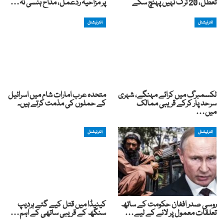
تعطل، 20 ٹرک نہیں پہنچ سکے
پر مزاحیہ ردعمل، مداح ہنسی نہ…
انٹرنیشنل
انٹرنیشنل
لکسمبرگ میں کرائے مہنگے، شہری
متحدہ عرب امارات شام میں اسرائیل
سرحد پار کرکے قریبی ممالک
کے حملوں کی مذمت کرتے ہیں۔
میں…
انٹرنیشنل
انٹرنیشنل
روسی صدر افغان حکومت کے ساتھ
کینیڈا میں قتل کیے گئے ہردیپ
تعلقات معمول پر لانے کے لیے…
سنگھ کے قریبی ساتھی کے اہم…