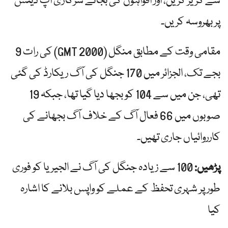
سے گریز کریں، اور افواہوں کی بجائے سرکاری اپ ڈیٹس
پر بھروسہ کریں۔
مقامی وقت کے مطابق منگل (2000 GMT) کی رات 9
بجے تک، الجزائر میں 170 جنگل کی آگ ریکارڈ کی گئی
تھی، جن میں سے 104 کو بجھا دیا گیا تھا، جبکہ 19
صوبوں میں 66 فعال آگ کے خلاف آگ بجھانے کی
کارروائیاں جاری تھیں۔
پڑھیں:
100 سے زیادہ جنگل کی آگ نے الجیریا کو فوری
طور پر شہری تحفظ کے عملے کو واپس بلانے کا اشارہ
کیا