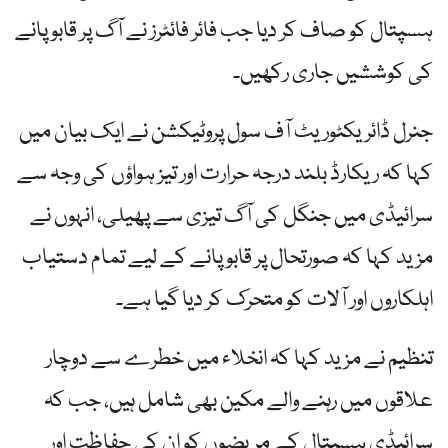
ہسپتال کو صاف کر دیا جب فائر فائٹرز نے آگ پر قابو پانے
کی کوششیں جاری رکھیں۔
جنرل ڈائریکٹوریٹ آف سول پروٹیکشن نے ایک بیان میں
کہا کہ ریکارڈ بلند درجہ حرارت اور تیز ہواؤں کی وجہ سے
سرائیڈی میں جنگل کی آگ تیزی سے پھیلی، انہوں نے
مزید کہا کہ صورتحال پر قابو پانے کے لیے تمام دستیاب
اہلکاروں اور آلات کو متحرک کر دیا گیا ہے۔
تنظیم نے مزید کہا کہ انخلاء میں خطرے سے دوچار
علاقوں میں رہنے والے مکین بھی شامل ہیں، جب کہ
سرائیڈی ہسپتال کے مریضوں کو ان کی حفاظت اور