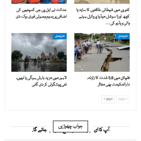
کنویں میں شیطانی طاقتوں کا سایہ یا
عدالت نے ایل پی جی کمپنیوں کی
کچھ اور؟ سوشل میڈیا پر وائرل ہونے
اضافی پریمیم وصولی فوری روک دی
والی ویڈیو کی…
انٹرنیشنل
انٹرنیشنل
فلپائن میں 5.8 شدت کا زلزلہ،
لاہور میں مزید بارش ہوگی یا نہیں،
دارالحکومت بھی متاثر
نئی پیشگوئی کر دی گئی
NEXT
PREV
جواب چھوڑیں
آپ کا ای میل ایڈریس شائع نہیں کیا جائے گا.