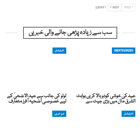
PREV
NEXT
1 کا 2,819
سب سے زیادہ پڑھی جانے والی خبریں
UNCATEGORIZED
انٹرنیشنل
عید کی خوشی کودوبالا کریں بوابت
لولو کی جانب سے عید الاضحیٰ کے
الشرق مال میں بڑی جیت سے
لیے خصوصی اُضحیہ آفرز متعارف
انٹرنیشنل
اہم خبریں