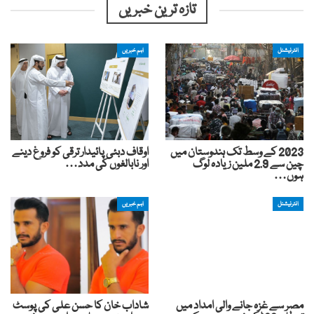
تازہ ترین خبریں
انٹرنیشنل
اہم خبریں
2023 کے وسط تک ہندوستان میں
اوقاف دبئی پائیدار ترقی کو فروغ دینے
چین سے 2.9 ملین زیادہ لوگ
اور نابالغوں کی مدد…
ہوں…
انٹرنیشنل
اہم خبریں
مصر سے غزہ جانے والی امداد میں
شاداب خان کا حسن علی کی پوسٹ