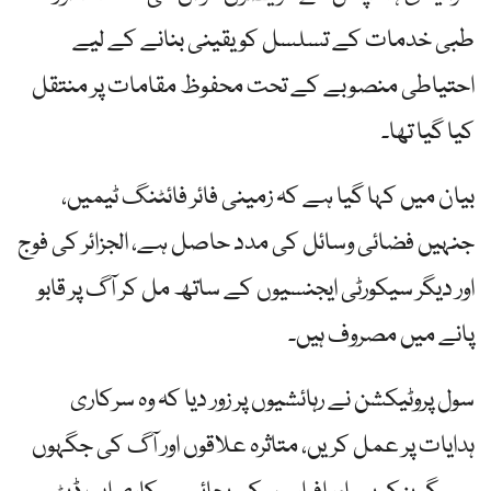
طبی خدمات کے تسلسل کو یقینی بنانے کے لیے
احتیاطی منصوبے کے تحت محفوظ مقامات پر منتقل
کیا گیا تھا۔
بیان میں کہا گیا ہے کہ زمینی فائر فائٹنگ ٹیمیں،
جنہیں فضائی وسائل کی مدد حاصل ہے، الجزائر کی فوج
اور دیگر سیکورٹی ایجنسیوں کے ساتھ مل کر آگ پر قابو
پانے میں مصروف ہیں۔
سول پروٹیکشن نے رہائشیوں پر زور دیا کہ وہ سرکاری
ہدایات پر عمل کریں، متاثرہ علاقوں اور آگ کی جگہوں