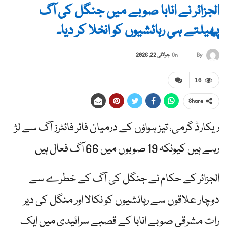
الجزائر نے انابا صوبے میں جنگل کی آگ
پھیلتے ہی رہائشیوں کو انخلا کر دیا۔
By
On
جولائی 22, 2026
16
Share
ریکارڈ گرمی، تیز ہواؤں کے درمیان فائر فائٹرز آگ سے لڑ
رہے ہیں کیونکہ 19 صوبوں میں 66 آگ فعال ہیں
الجزائر کے حکام نے جنگل کی آگ کے خطرے سے
دوچار علاقوں سے رہائشیوں کو نکالا اور منگل کی دیر
رات مشرقی صوبے انابا کے قصبے سرائیدی میں ایک