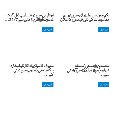
یکم جون سے یواے ای میں پٹرولیم
ابوظہبی میں دو نئے ڈرب ٹول گیٹ
مصنوعات کی نئی قیمتوں کااعلان
غنتوت اورالقرم 4 مئی سے 24/7…
اہم خبریں
انٹرنیشنل
محمدبن زایدسٹی(مصفح
معروف کامیڈی اداکارکیکو شاردا
شہابیہ)ایم9 اورایم12میں 6مئی
سکائیز بائی ڈینیوب میں دبئی
سے…
کے…
انٹرنیشنل
انٹرنیشنل