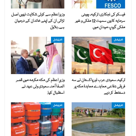
فیسکو کی نجکاری: ترکیہ، چینی
وزیراعظم سے کوئی شکایت نہیں اصل
سرمایہ کاروں سمیت 12 ملکی و غیر
لڑائی ان کے اپنے خاندان کے درمیان
ملکی گروپ میدان میں
ہے، بلاول
انٹرنیشنل
انٹرنیشنل
ترکیہ، سعودی عرب اور پاکستان نے سہ
وزیرِ اعظم کی مکہ مکرمہ میں قصر
فریقی دفاعی معاہدے معاہدۂ مکہ پر
الصفا آمد، سعودی ولی عہد نے
دستخط کر دیے
استقبال کیا.
انٹرنیشنل
انٹرنیشنل