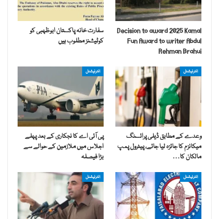
Decision to award 2025 Kamal
سفارت خانہ پاکستان ابوظہبی کو
Fun Award to writer Abdul
کوٹیشنز مطلوب ہیں
Rehman Brahui
انٹرنیشنل
انٹرنیشنل
وعدے کے مطابق ڈیلی پرائسنگ
پی آئی اے کا نجکاری کے بعد پہلے
میکانزم کا جائزہ لیا جائے، پیٹرول پمپ
اجلاس میں ملازمین کے حوالے سے
مالکان کا…
بڑا فیصلہ
انٹرنیشنل
انٹرنیشنل