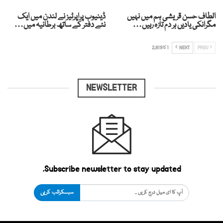
الطاف حسن قریشی ہم میں نہیں
ڈینیوب پراپرٹیز نے لندن میں ایک
مگرانکی یادیں ہر دم تازہ رہیں…
نئے دفتر کے ساتھ برطانیہ میں…
PREV
NEXT
1 کا 2,819
NEWSLETTER
Subscribe newsletter to stay updated.
سبسکرائب کریں