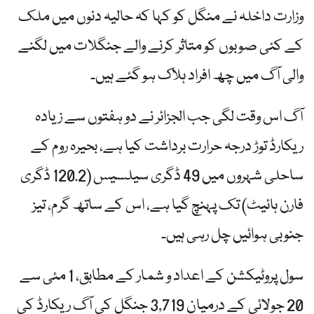
وزارت داخلہ نے منگل کو کہا کہ حالیہ دنوں میں ملک
کے کئی صوبوں کو متاثر کرنے والے جنگلات میں لگنے
والی آگ میں چھ افراد ہلاک ہو گئے ہیں۔
آگ اس وقت لگی جب الجزائر نے دو ہفتوں سے زیادہ
ریکارڈ توڑ درجہ حرارت برداشت کیا ہے، بحیرہ روم کے
ساحلی شہروں میں 49 ڈگری سیلسیس (120.2 ڈگری
فارن ہائیٹ) تک پہنچ گیا ہے، اس کے ساتھ گرم، تیز
جنوبی ہوائیں چل رہی ہیں۔
سول پروٹیکشن کے اعداد و شمار کے مطابق، 1 مئی سے
20 جولائی کے درمیان 3,719 جنگل کی آگ ریکارڈ کی