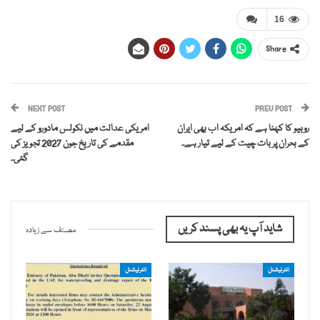
16
Share
NEXT POST
PREV POST
روبیو کا کہنا ہے کہ امریکہ اب بھی ایران
امریکی عدالت میں نکولس مادورو کے لیے
کے بحران پر بات چیت کے لیے تیار ہے۔
مقدمے کی تاریخ جون 2027 تجویز کی
گئی۔
شاید آپ یہ بھی پسند کریں
مصنف سے زیادہ
انٹرنیشنل
انٹرنیشنل