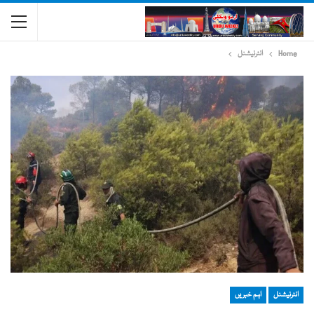
Home
انٹرنیشنل
انٹرنیشنل
اہم خبریں