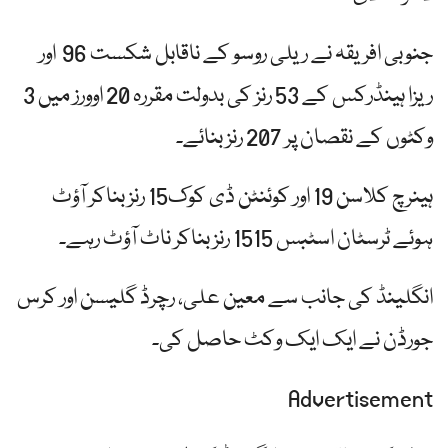
جنوبی افریقہ نے ریلی روسو کے ناقابل شکست 96 اور
ریزا ہینڈرکس کے 53 رنز کی بدولت مقررہ 20 اوورز میں 3
وکٹوں کے نقصان پر 207 رنز بنائے۔
ہینرچ کلاسن 19 اور کوئنٹن ڈی کوک15 رنز بناکر آؤٹ
ہوئے ٹرسٹان اسٹبس 1515 رنز بناکر ناٹ آؤٹ رہے۔
انگلینڈ کی جانب سے معین علی، رچرڈ گلیسن اور کرس
جورڈن نے ایک ایک وکٹ حاصل کی۔
Advertisement