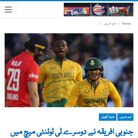
Home
اہم خبریں
اہم خبریں
شوبز/کھیل
جنوبی افریقہ نے دوسرے ٹی ٹوئنٹی میچ میں