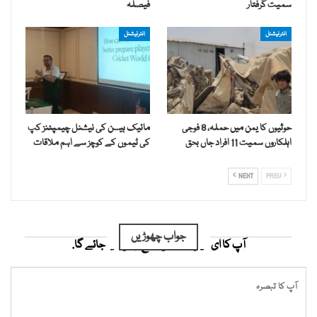
سمیت گرفتار
فیصلہ
انٹرنیشنل
انٹرنیشنل
حوثیوں کا یمن میں حملہ، 8 فوجی
مائیک ہیسن کی نیشنل چیمپئنز کپ
اہلکاروں سمیت 11 افراد جاں بحق
کی ٹیموں کے کوچز سے اہم ملاقات
NEXT
PREV
جواب چھوڑیں
آپ کا ای میل ایڈریس شائع نہیں کیا جائے گا.