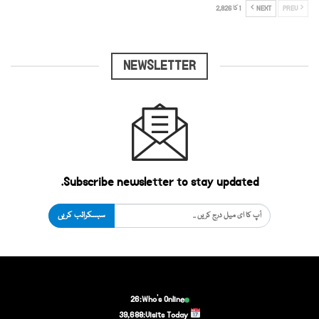
PREV
NEXT
1 کا 2,826
NEWSLETTER
Subscribe newsletter to stay updated.
سبسکرائب کریں
26
Who's Online:
39,688
Visits Today: