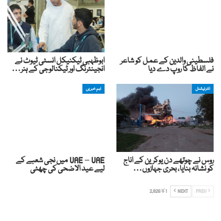
فلسطینی والدین کے عمل کو شاعر
ابوظہبی ٹیکنیکل انسٹی ٹیوٹ نے
نے الفاظ کا روپ دے دیا
انجینئرنگ اور ٹیکنالوجی کے ہنر…
انٹرنیشنل
اہم خبریں
روس نے چوتھے دن یوکرین کے اناج
UAE – UAE میں نجی شعبے کے
کو نشانہ بنایا، بحری جہازوں…
لیے عید الاضحی کی چھٹی
PREV
NEXT
1 کا 2,826