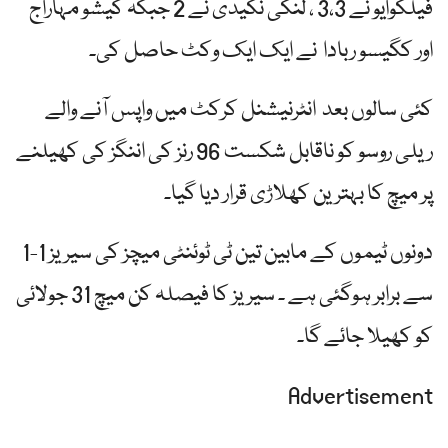
فیلکوایو نے 3،3 ، لنگی نگیدی نے 2 جبکہ کیشو مہاراج
اور کگیسو ربادا نے ایک ایک وکٹ حاصل کی۔
کئی سالوں بعد انٹرنیشنل کرکٹ میں واپس آنے والے
ریلی روسو کو ناقابل شکست 96 رنز کی اننگز کی کھیلنے
پر میچ کا بہترین کھلاڑی قرار دیا گیا۔
دونوں ٹیموں کے مابین تین ٹی ٹوئنٹی میچز کی سیریز 1-1
سے برابر ہوگئی ہے ۔ سیریز کا فیصلہ کن میچ 31 جولائی
کو کھیلا جائے گا۔
Advertisement