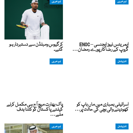
اہم خبریں
اہم خبریں
ایمریٹس نیوز ایجنسی – ENOC
کرگیوس ومبلڈن سے دستبردار ہو
گروپ کے رضاکار پورے رمضان…
گئے۔
انٹرنیشنل
اہم خبریں
اسرائیلی بمباری میں ماں باپ کو
پاک بھارت میچ آج ہی مکمل کرنے
کھودینے والی بچی کی حالت پر…
کیلئے پاکستان کو کتنا ہدف
ملے…
انٹرنیشنل
اہم خبریں