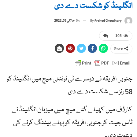
انگلینڈ کو شکست دے دی
By
Arshad Chaudhary
On
جولائی 30, 2022
105
Share
جنوبی افریقہ نے دوسرے ٹی ٹوئنٹی میچ میں انگلینڈ کو
58 رنز سے شکست دے دی۔
کارڈف میں کھیلے گئے میچ میں میزبان انگلینڈ نے
ٹاس جیت کر جنوبی افریقہ کو پہلے بیٹنگ کرنے کی
دعوت دی ۔