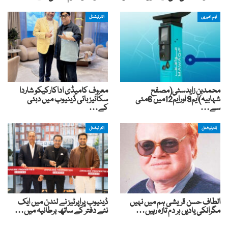
اہم خبریں
انٹرنیشنل
محمدبن زایدسٹی(مصفح
معروف کامیڈی اداکارکیکو شاردا
شہابیہ)ایم9 اورایم12میں 6مئی
سکائیز بائی ڈینیوب میں دبئی
سے…
کے…
انٹرنیشنل
انٹرنیشنل
الطاف حسن قریشی ہم میں نہیں
ڈینیوب پراپرٹیز نے لندن میں ایک
مگرانکی یادیں ہر دم تازہ رہیں…
نئے دفتر کے ساتھ برطانیہ میں…