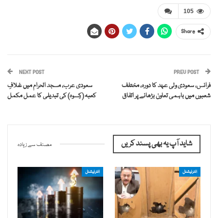
105
Share
NEXT POST
PREV POST
فرانس، سعودی ولی عہد کا دورہ، مختلف
سعودی عرب، مسجد الحرام میں غلافِ
شعبوں میں باہمی تعاون بڑھانے پر اتفاق
کعبہ (کِسوہ) کی تبدیلی کا عمل مکمل
شاید آپ یہ بھی پسند کریں
مصنف سے زیادہ
انٹرنیشنل
انٹرنیشنل