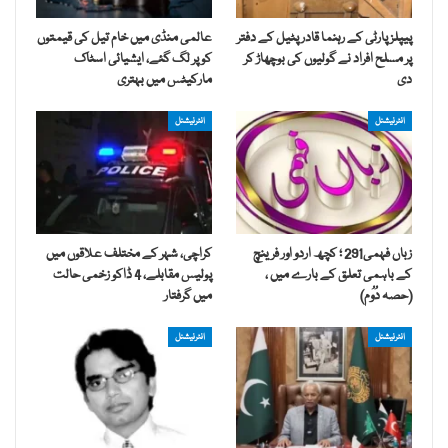
پیپلز پارٹی کے رہنما قادر پٹیل کے دفتر
عالمی منڈی میں خام تیل کی قیمتوں
پر مسلح افراد نے گولیوں کی بوچھاڑ کر
کو پر لگ گئے، ایشیائی اسٹاک
دی
مارکیٹس میں بہتری
انٹرنیشنل
انٹرنیشنل
زباں فہمی291 ؛ کچھ اردو اور فرینچ
کراچی، شہر کے مختلف علاقوں میں
کے باہمی تعلق کے بارے میں ،
پولیس مقابلے، 4 ڈاکو زخمی حالت
(حصہ دُوُم)
میں گرفتار
انٹرنیشنل
انٹرنیشنل