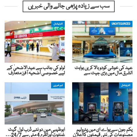
سب سے زیادہ پڑھی جانے والی خبریں
UNCATEGORIZED
انٹرنیشنل
عید کی خوشی کودوبالا کریں بوابت
لولو کی جانب سے عید الاضحیٰ کے
الشرق مال میں بڑی جیت سے
لیے خصوصی اُضحیہ آفرز متعارف
انٹرنیشنل
اہم خبریں
یکم جون سے یواے ای میں پٹرولیم
ابوظہبی میں دو نئے ڈرب ٹول گیٹ
مصنوعات کی نئی قیمتوں کااعلان
غنتوت اورالقرم 4 مئی سے 24/7…