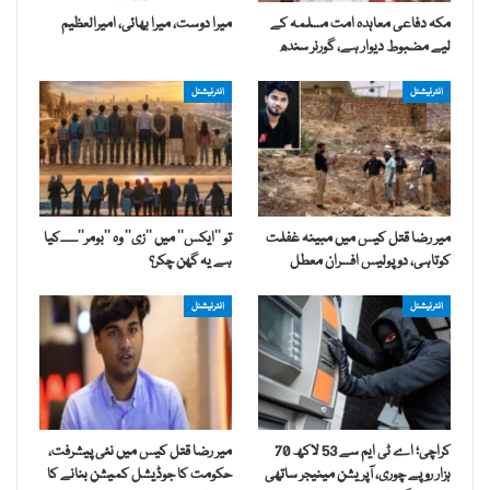
مکہ دفاعی معاہدہ امت مسلمہ کے
میرا دوست، میرا بھائی، امیرالعظیم
لیے مضبوط دیوار ہے، گورنر سندھ
انٹرنیشنل
انٹرنیشنل
میر رضا قتل کیس میں مبینہ غفلت
تو ’’ایکس‘‘ میں ’’زی‘‘ وہ ’’بومر‘‘۔۔۔۔کیا
کوتاہی، دو پولیس افسران معطل
ہے یہ گھن چکر؟
انٹرنیشنل
انٹرنیشنل
کراچی؛ اے ٹی ایم سے 53 لاکھ 70
میر رضا قتل کیس میں نئی پیشرفت،
ہزار روپے چوری، آپریشن مینیجر ساتھی
حکومت کا جوڈیشل کمیشن بنانے کا