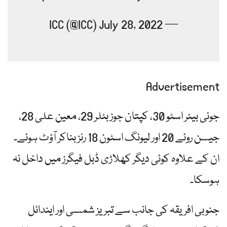
— ICC (@ICC) July 28, 2022
Advertisement
جونی بیئر اسٹو 30، کپتان جوز بٹلر 29، معین علی 28،
جیسن روئے 20 اور لیونگ اسٹون 18 رنز بناکر آؤٹ ہوئے۔
ان کے علاوہ کوئی دیگر کھلاڑی ڈبل فیگرز میں داخل نہ
ہوسکا۔
جنوبی افریقہ کی جانب سے تبریز شمسی اور ایندائل