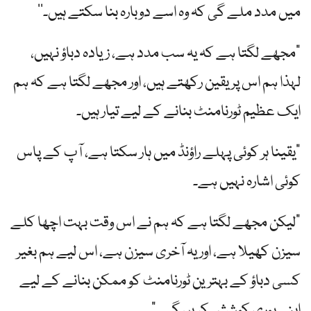
میں مدد ملے گی کہ وہ اسے دوبارہ بنا سکتے ہیں۔‘‘
"مجھے لگتا ہے کہ یہ سب مدد ہے، زیادہ دباؤ نہیں،
لہذا ہم اس پر یقین رکھتے ہیں، اور مجھے لگتا ہے کہ ہم
ایک عظیم ٹورنامنٹ بنانے کے لیے تیار ہیں۔
"یقینا ہر کوئی پہلے راؤنڈ میں ہار سکتا ہے، آپ کے پاس
کوئی اشارہ نہیں ہے۔
"لیکن مجھے لگتا ہے کہ ہم نے اس وقت بہت اچھا کلے
سیزن کھیلا ہے، اور یہ آخری سیزن ہے، اس لیے ہم بغیر
کسی دباؤ کے بہترین ٹورنامنٹ کو ممکن بنانے کے لیے
اپنی پوری کوشش کریں گے۔”