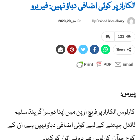
الکاراز پر کوئی اضافی دباؤ نہیں: فیریرو
By
Arshad Chaudhary
On
مئی 28, 2023
133
Share
پیرس:
کارلوس الکاراز پر فرنچ اوپن میں اپنا دوسرا گرینڈ سلیم
ٹائٹل جیتنے کے لیے کوئی اضافی دباؤ نہیں ہے، ان کے
کوچ جوآن کارلوس فیریرو نے اتوار کو کہا۔