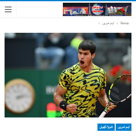
Home
اہم خبریں
اہم خبریں
شوبز/کھیل