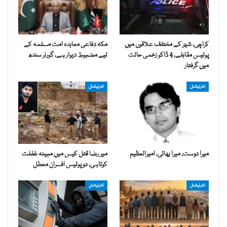
کراچی، شہر کے مختلف علاقوں میں
مکہ دفاعی معاہدہ امت مسلمہ کے
پولیس مقابلے، 4 ڈاکو زخمی حالت
لیے مضبوط دیوار ہے، گورنر سندھ
میں گرفتار
انٹرنیشنل
انٹرنیشنل
میرا دوست، میرا بھائی، امیرالعظیم
میر رضا قتل کیس میں مبینہ غفلت
کوتاہی، دو پولیس افسران معطل
انٹرنیشنل
انٹرنیشنل