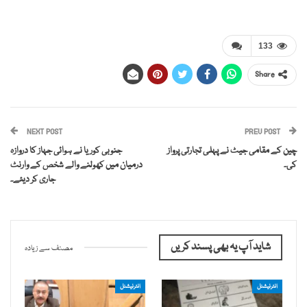
133
Share
NEXT POST
PREV POST
چین کے مقامی جیٹ نے پہلی تجارتی پرواز
جنوبی کوریا نے ہوائی جہاز کا دروازہ
کی۔
درمیان میں کھولنے والے شخص کے وارنٹ
جاری کر دیئے۔
شاید آپ یہ بھی پسند کریں
مصنف سے زیادہ
انٹرنیشنل
انٹرنیشنل