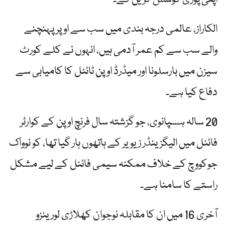
الکاراز، عالمی درجہ بندی میں سب سے اوپر پہنچنے
والے سب سے کم عمر آدمی ہیں، انہوں نے کلے کورٹ
سیزن میں بارسلونا اور میڈرڈ اوپن ٹائٹل کا کامیابی سے
دفاع کیا ہے۔
20 سالہ ہسپانوی، جو گزشتہ سال فرنچ اوپن کے کوارٹر
فائنل میں الیگزینڈر زیویر کے ہاتھوں ہار گیا تھا، کو نوواک
جوکووچ کے خلاف ممکنہ سیمی فائنل کے لیے مشکل
راستے کا سامنا ہے۔
آخری 16 میں ان کا مقابلہ نوجوان کھلاڑی لورینزو