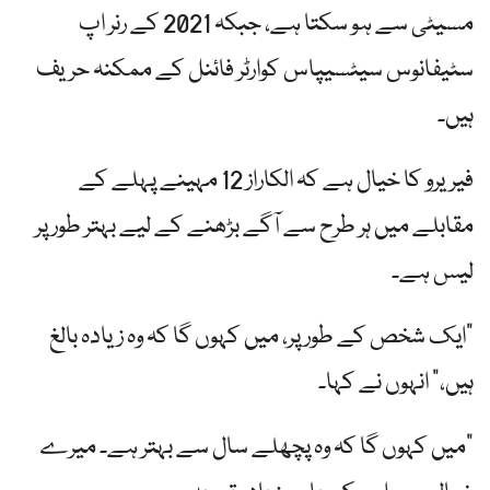
مسیٹی سے ہو سکتا ہے، جبکہ 2021 کے رنر اپ
سٹیفانوس سیٹسیپاس کوارٹر فائنل کے ممکنہ حریف
ہیں۔
فیریرو کا خیال ہے کہ الکاراز 12 مہینے پہلے کے
مقابلے میں ہر طرح سے آگے بڑھنے کے لیے بہتر طور پر
لیس ہے۔
"ایک شخص کے طور پر، میں کہوں گا کہ وہ زیادہ بالغ
ہیں،” انہوں نے کہا۔
"میں کہوں گا کہ وہ پچھلے سال سے بہتر ہے۔ میرے