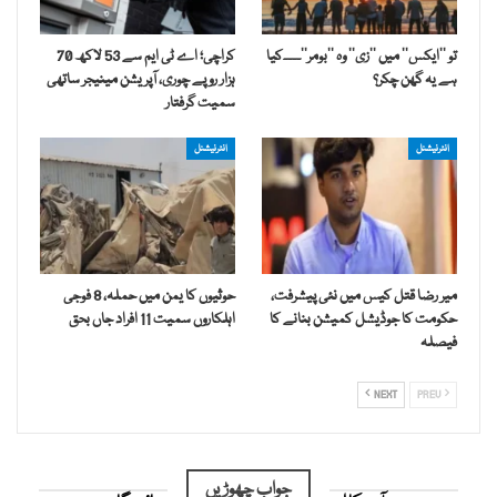
تو ’’ایکس‘‘ میں ’’زی‘‘ وہ ’’بومر‘‘۔۔۔۔کیا
کراچی؛ اے ٹی ایم سے 53 لاکھ 70
ہے یہ گھن چکر؟
ہزار روپے چوری، آپریشن مینیجر ساتھی
سمیت گرفتار
انٹرنیشنل
انٹرنیشنل
میر رضا قتل کیس میں نئی پیشرفت،
حوثیوں کا یمن میں حملہ، 8 فوجی
حکومت کا جوڈیشل کمیشن بنانے کا
اہلکاروں سمیت 11 افراد جاں بحق
فیصلہ
NEXT
PREV
جواب چھوڑیں