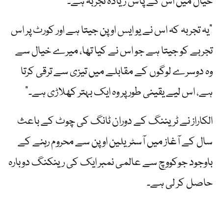
خیال میں اس کے پاس زیادہ تجربہ ہے۔
"یہ تجربہ کہ اس نے یو ایس اوپن جیتا ہے اور کورٹ پر اس
تجربے کو جیتا ہے جو اس نے کیا تھا، میرے خیال سے
وہ دوسرے لوگوں کے مقابلے میں تیزی سے ترقی کرتا
ہے، اس لیے یقینی طور پر وہ ایک بہتر کھلاڑی ہے۔”
الکاراز نے ٹریننگ کے دوران ٹانگ کی چوٹ کے باعث
سال کے آغاز میں آسٹریلین اوپن سے محروم رہنے کے
باوجود جوکووچ سے عالمی نمبر ایک کی رینکنگ دوبارہ
حاصل کر لی ہے۔