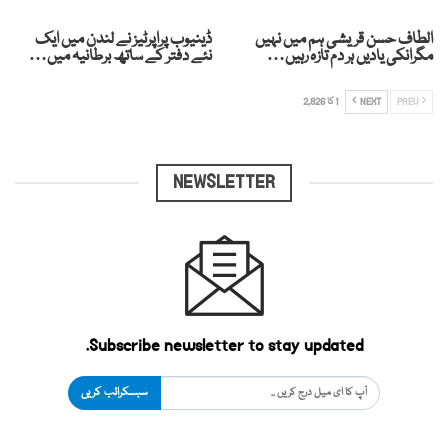
الطاف حسن قریشی ہم میں نہیں
ڈینیوب پراپرٹیز نے لندن میں ایک
مگرانکی یادیں ہر دم تازہ رہیں…
نئے دفتر کے ساتھ برطانیہ میں…
PREV
NEXT
1 کا 2,826
NEWSLETTER
Subscribe newsletter to stay updated.
سبسکرائب کریں