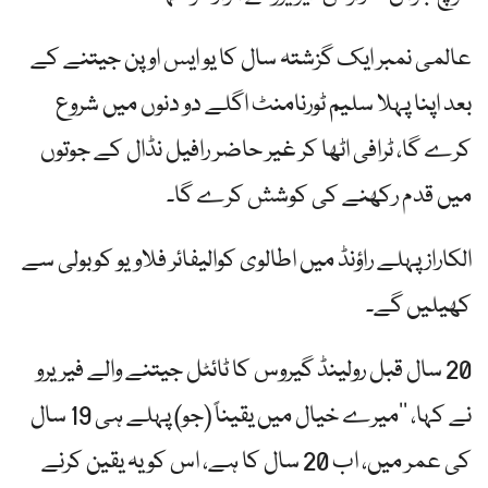
عالمی نمبر ایک گزشتہ سال کا یو ایس اوپن جیتنے کے
بعد اپنا پہلا سلیم ٹورنامنٹ اگلے دو دنوں میں شروع
کرے گا، ٹرافی اٹھا کر غیر حاضر رافیل نڈال کے جوتوں
میں قدم رکھنے کی کوشش کرے گا۔
الکاراز پہلے راؤنڈ میں اطالوی کوالیفائر فلاویو کوبولی سے
کھیلیں گے۔
20 سال قبل رولینڈ گیروس کا ٹائٹل جیتنے والے فیریرو
نے کہا، ’’میرے خیال میں یقیناً (جو) پہلے ہی 19 سال
کی عمر میں، اب 20 سال کا ہے، اس کو یہ یقین کرنے