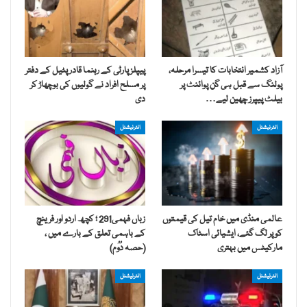
آزاد کشمیر انتخابات کا تیسرا مرحلہ،
پیپلز پارٹی کے رہنما قادر پٹیل کے دفتر
پولنگ سے قبل ہی گن پوائنٹ پر
پر مسلح افراد نے گولیوں کی بوچھاڑ کر
بیلٹ پیپرز چھین لیے…
دی
انٹرنیشنل
انٹرنیشنل
عالمی منڈی میں خام تیل کی قیمتوں
زباں فہمی291 ؛ کچھ اردو اور فرینچ
کو پر لگ گئے، ایشیائی اسٹاک
کے باہمی تعلق کے بارے میں ،
مارکیٹس میں بہتری
(حصہ دُوُم)
انٹرنیشنل
انٹرنیشنل