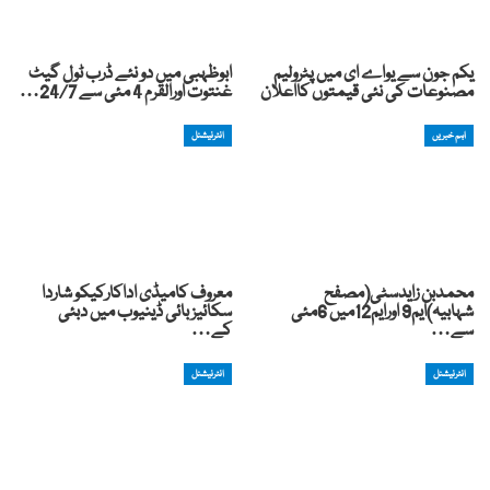
یکم جون سے یواے ای میں پٹرولیم
ابوظہبی میں دو نئے ڈرب ٹول گیٹ
مصنوعات کی نئی قیمتوں کااعلان
غنتوت اورالقرم 4 مئی سے 24/7…
اہم خبریں
انٹرنیشنل
محمدبن زایدسٹی(مصفح
معروف کامیڈی اداکارکیکو شاردا
شہابیہ)ایم9 اورایم12میں 6مئی
سکائیز بائی ڈینیوب میں دبئی
سے…
کے…
انٹرنیشنل
انٹرنیشنل