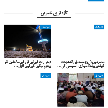
تازہ ترین خبریں
انٹرنیشنل
اہم خبریں
مصر میں 3 روزہ صدارتی انتخابات
دبئی رات کے تیراکی کے ساحلوں کو
کیلئے ووٹنگ جاری، السیسی کی…
پرعزم لوگوں کے لیے قابل…
انٹرنیشنل
انٹرنیشنل