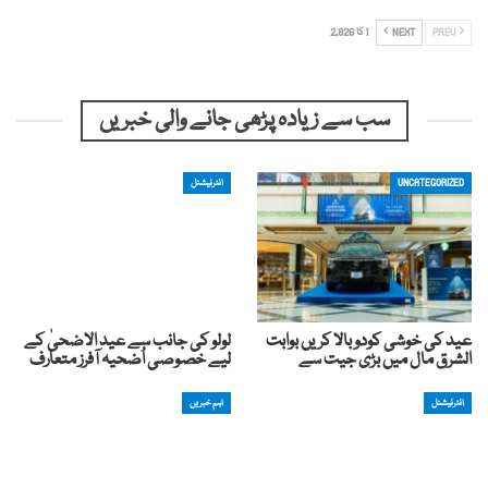
PREV
NEXT
1 کا 2,826
سب سے زیادہ پڑھی جانے والی خبریں
UNCATEGORIZED
انٹرنیشنل
عید کی خوشی کودوبالا کریں بوابت
لولو کی جانب سے عید الاضحیٰ کے
الشرق مال میں بڑی جیت سے
لیے خصوصی اُضحیہ آفرز متعارف
انٹرنیشنل
اہم خبریں