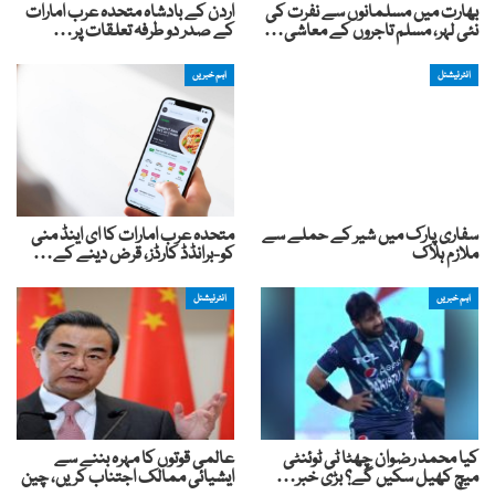
بھارت میں مسلمانوں سے نفرت کی
اردن کے بادشاہ متحدہ عرب امارات
نئی لہر، مسلم تاجروں کے معاشی…
کے صدر دو طرفہ تعلقات پر…
انٹرنیشنل
اہم خبریں
سفاری پارک میں شیر کے حملے سے
متحدہ عرب امارات کا ای اینڈ منی
ملازم ہلاک
کو-برانڈڈ کارڈز، قرض دینے کے…
اہم خبریں
انٹرنیشنل
کیا محمد رضوان چھٹا ٹی ٹوئنٹی
عالمی قوتوں کا مہرہ بننے سے
میچ کھیل سکیں گے؟ بڑی خبر…
ایشیائی ممالک اجتناب کریں، چین