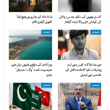
کمسن بچیوں کے ساتھ جنسی زیادتی
وارث شاہ کے مزار پر ہیریٹیج اینڈ
کی کوشش کرنے والا درندہ گرفتار
کلچرل گیلری قائم
انٹرنیشنل
انٹرنیشنل
میر رضا ہلاکت کیس میں اہم
یومِ آزادی کے موقع پر بلوچی زبان میں
پیشرفت، اغوا کا مقدمہ قتل کے
خوبصورت نغمہ ’’پاک اے وطن‘‘
مقدمے میں تبدیل
جاری
انٹرنیشنل
انٹرنیشنل