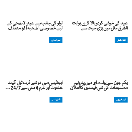
عید کی خوشی کودوبالا کریں بوابت
لولو کی جانب سے عید الاضحیٰ کے
الشرق مال میں بڑی جیت سے
لیے خصوصی اُضحیہ آفرز متعارف
انٹرنیشنل
اہم خبریں
یکم جون سے یواے ای میں پٹرولیم
ابوظہبی میں دو نئے ڈرب ٹول گیٹ
مصنوعات کی نئی قیمتوں کااعلان
غنتوت اورالقرم 4 مئی سے 24/7…
اہم خبریں
انٹرنیشنل