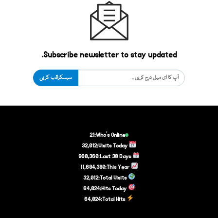
Subscribe newsletter to stay updated.
سبسکرائب کریں
21
Who's Online:
32,012
Visits Today:
960,360
Last 30 Days:
11,684,380
This Year:
32,012
Total Visits:
64,024
Hits Today:
64,024
Total Hits: