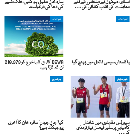
اسٹارر ، میکرون نے منتقلی کے نئے
سارہ خان علیل ہو گئیں، فلک شبیر
معاہدے کی نقاب کشائی کی ،…
کی دعا کی درخواست
اہم خبریں
اہم خبریں
پاکستان سیمی فائنل میں پہنچ گیا
DEWA کاربن کے اخراج کو 218,373
ٹن کم کرتا ہے۔
شوبز/کھیل
اہم خبریں
سپورٹس مقابلوں میں شاندار
کیا ’جانِ جہاں‘ عائزہ خان کا آخری
کامیابی پرسفیر فیصل نیاز ترمذی
پروجیکٹ ہے؟
کی…