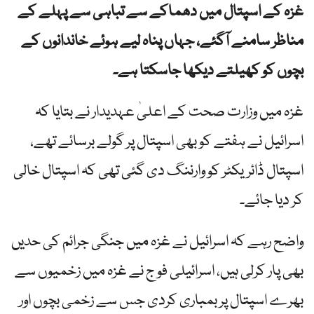
غزہ کے اسپتال میں دھماکے سے تباہی سے پہلے کے
مناظر سامنے آگئے، جہاں پناہ لیے ہوئے خاندانوں کے
بچوں کو کھیلتے دیکھا جاسکتا ہے۔
غزہ میں وزارت صحت کے اعلیٰ عہدیدار نے بتایا کہ
اسرائیل نے ہفتے کو بھی اسپتال پر گولے برسائے تھے،
اسپتال ڈائریکٹر کو وارننگ دی گئی تھی کہ اسپتال خالی
کر دیا جائے۔
واضح رہے کہ اسرائیل نے غزہ میں جنگی جرائم کی حدیں
بھی پار کرلی ہیں، اسرائیلی فو ج نے غزہ میں زخمیوں سے
بھرے اسپتال پر بمباری کردی جس سے زخمی بچوں اور