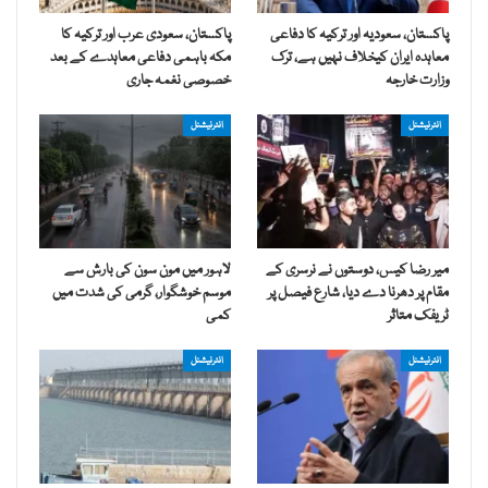
پاکستان، سعودیہ اور ترکیہ کا دفاعی
پاکستان، سعودی عرب اور ترکیہ کا
معاہدہ ایران کیخلاف نہیں ہے، ترک
مکہ باہمی دفاعی معاہدے کے بعد
وزارت خارجہ
خصوصی نغمہ جاری
انٹرنیشنل
انٹرنیشنل
میر رضا کیس، دوستوں نے نرسری کے
لاہور میں مون سون کی بارش سے
مقام پر دھرنا دے دیا، شارع فیصل پر
موسم خوشگوار، گرمی کی شدت میں
ٹریفک متاثر
کمی
انٹرنیشنل
انٹرنیشنل