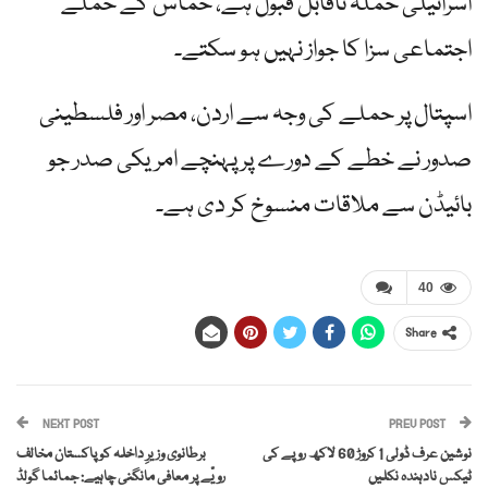
اسرائیلی حملہ ناقابل قبول ہے، حماس کے حملے
اجتماعی سزا کا جواز نہیں ہو سکتے۔
اسپتال پر حملے کی وجہ سے اردن، مصر اور فلسطینی
صدور نے خطے کے دورے پر پہنچے امریکی صدر جو
بائیڈن سے ملاقات منسوخ کر دی ہے۔
40
Share
NEXT POST
PREV POST
نوشین عرف ڈولی 1 کروڑ 60 لاکھ روپے کی
برطانوی وزیرِ داخلہ کو پاکستان مخالف
ٹیکس نادہندہ نکلیں
رویّے پر معافی مانگنی چاہیے: جمائما گولڈ