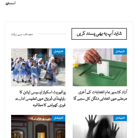
اسمتھ
شاید آپ یہ بھی پسند کریں
مصنف سے زیادہ
انٹرنیشنل
انٹرنیشنل
آزاد کشمیر عام انتخابات کے آخری
پرائیویٹ اسکولز ایسوسی ایشن کا
مرحلے میں انتخابی دنگل کل سجے گا
راولپنڈی ڈویژن میں تعلیمی ادارے
فوری کھولنے کا مطالبہ
انٹرنیشنل
انٹرنیشنل