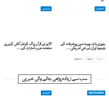
انٹرنیشنل
اہم خبریں
جوہری بات چیت میں پیشرفت کے
الازہر نے قرآن پاک کو نذر آتش کرنے پر
باوجود ایران نے نئی امریکی…
متحدہ عرب امارات کے…
PREV
NEXT
1 کا 2,825
سب سے زیادہ پڑھی جانے والی خبریں
UNCATEGORIZED
انٹرنیشنل