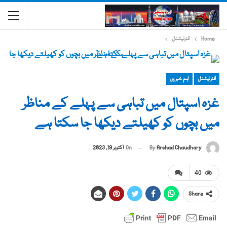
Home
انٹرنیشنل
انٹرنیشنل
اہم خبریں
غزہ اسپتال میں تباہی سے پہلے کے مناظر
میں بچوں کو کھیلتے دیکھا جا سکتا ہے
By
Arshad Chaudhary
On
اکتوبر 19, 2023
40
Share