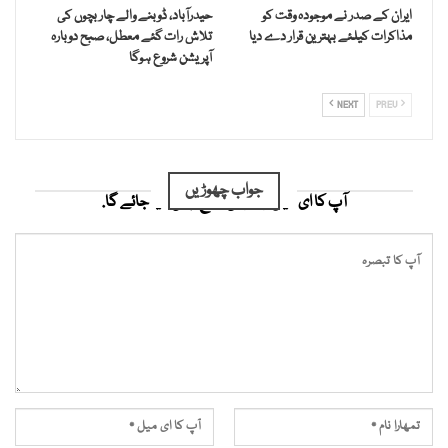
ایران کے صدر نے موجودہ وقت کو
حیدرآباد، ڈوبنے والے چار بچوں کی
مذاکرات کیلئے بہترین قرار دے دیا
تلاش رات گئے معطل، صبح دوبارہ
آپریشن شروع ہوگا
NEXT
PREV
جواب چھوڑیں
آپ کا ای میل ایڈریس شائع نہیں کیا جائے گا.