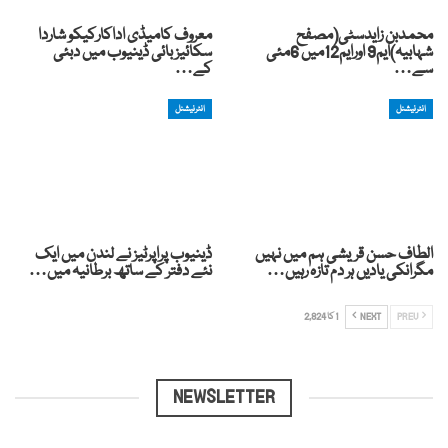
محمدبن زایدسٹی(مصفح
معروف کامیڈی اداکارکیکو شاردا
شہابیہ)ایم9 اورایم12میں 6مئی
سکائیز بائی ڈینیوب میں دبئی
سے…
کے…
انٹرنیشنل
انٹرنیشنل
الطاف حسن قریشی ہم میں نہیں
ڈینیوب پراپرٹیز نے لندن میں ایک
مگرانکی یادیں ہر دم تازہ رہیں…
نئے دفتر کے ساتھ برطانیہ میں…
PREV
NEXT
1 کا 2,824
NEWSLETTER