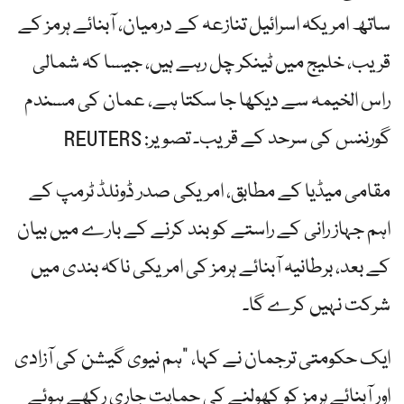
ساتھ امریکہ اسرائیل تنازعہ کے درمیان، آبنائے ہرمز کے
قریب، خلیج میں ٹینکر چل رہے ہیں، جیسا کہ شمالی
راس الخیمہ سے دیکھا جا سکتا ہے، عمان کی مسندم
گورننس کی سرحد کے قریب۔ تصویر: REUTERS
مقامی میڈیا کے مطابق، امریکی صدر ڈونلڈ ٹرمپ کے
اہم جہاز رانی کے راستے کو بند کرنے کے بارے میں بیان
کے بعد، برطانیہ آبنائے ہرمز کی امریکی ناکہ بندی میں
شرکت نہیں کرے گا۔
ایک حکومتی ترجمان نے کہا، "ہم نیوی گیشن کی آزادی
اور آبنائے ہرمز کو کھولنے کی حمایت جاری رکھے ہوئے