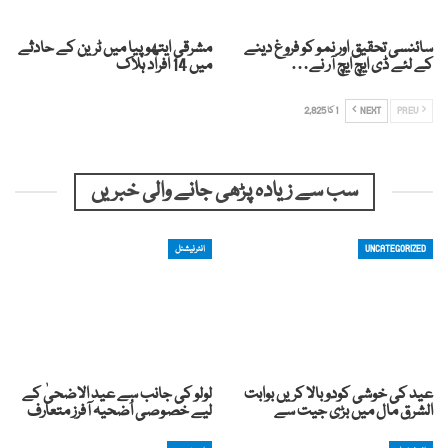
سائنسی تحقیق اور نمو کو فروغ دینے
مشرقی ایتھوپیا میں ٹرین کے حادثے
کے لئے ڈی ایچ ایچ آر نے…
میں 14 افراد ہلاک
PREV
NEXT
1 کا 2,825
سب سے زیادہ پڑھی جانے والی خبریں
UNCATEGORIZED
انٹرنیشنل
عید کی خوشی کودوبالا کریں بوابت
لولو کی جانب سے عید الاضحیٰ کے
الشرق مال میں بڑی جیت سے
لیے خصوصی اُضحیہ آفرز متعارف