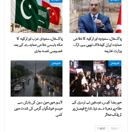
پاکستان، سعودیہ اور ترکیہ کا دفاعی
پاکستان، سعودی عرب اور ترکیہ کا
معاہدہ ایران کیخلاف نہیں ہے، ترک
مکہ باہمی دفاعی معاہدے کے بعد
وزارت خارجہ
خصوصی نغمہ جاری
انٹرنیشنل
انٹرنیشنل
میر رضا کیس، دوستوں نے نرسری کے
لاہور میں مون سون کی بارش سے
مقام پر دھرنا دے دیا، شارع فیصل پر
موسم خوشگوار، گرمی کی شدت میں
ٹریفک متاثر
کمی
NEXT
PREV