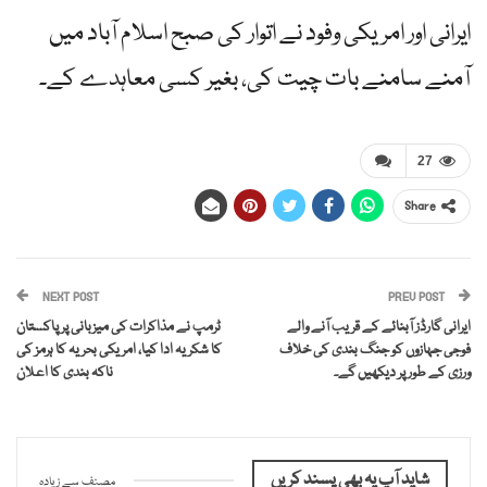
ایرانی اور امریکی وفود نے اتوار کی صبح اسلام آباد میں
آمنے سامنے بات چیت کی، بغیر کسی معاہدے کے۔
27
Share
NEXT POST
PREV POST
ایرانی گارڈز آبنائے کے قریب آنے والے
ٹرمپ نے مذاکرات کی میزبانی پر پاکستان
فوجی جہازوں کو جنگ بندی کی خلاف
کا شکریہ ادا کیا، امریکی بحریہ کا ہرمز کی
ورزی کے طور پر دیکھیں گے۔
ناکہ بندی کا اعلان
شاید آپ یہ بھی پسند کریں
مصنف سے زیادہ