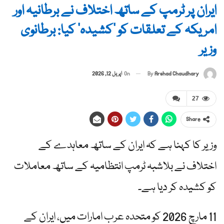
ایران پر ٹرمپ کے ساتھ اختلاف نے برطانیہ اور
امریکہ کے تعلقات کو ‘کشیدہ’ کیا: برطانوی
وزیر
By
Arshad Chaudhary
On
اپریل 12, 2026
27
Share
وزیر کا کہنا ہے کہ ایران کے ساتھ معاہدے کے
اختلاف نے بلاشبہ ٹرمپ انتظامیہ کے ساتھ معاملات
کو کشیدہ کر دیا ہے۔
11 مارچ 2026 کو متحدہ عرب امارات میں، ایران کے