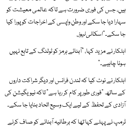
ہیں، جس کی فوری ضرورت ہے تاکہ عالمی معیشت کو
سہارا دیا جا سکے اور وطن واپسی کے اخراجات کو پورا کیا
جا سکے۔”
اسکائی نیوز
.
اہلکار نے مزید کہا، "آبنائے ہرمز کو ٹولنگ کے تابع نہیں
ہونا چاہیے۔”
اہلکار نے نوٹ کیا کہ لندن فرانس اور دیگر شراکت داروں
کے ساتھ "فوری طور پر کام کر رہا ہے” تاکہ نیویگیشن کی
آزادی کے تحفظ کے لیے ایک وسیع اتحاد بنایا جا سکے۔
ٹرمپ نے پہلے کہا تھا کہ برطانیہ آبنائے کو صاف کرنے