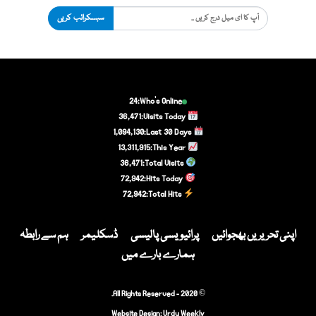
سبسکرائب کریں
24
Who's Online:
36,471
Visits Today:
1,094,130
Last 30 Days:
13,311,915
This Year:
36,471
Total Visits:
72,942
Hits Today:
72,942
Total Hits:
اپنی تحریریں بھجوائیں
پرائیویسی پالیسی
ڈسکلیمر
ہم سے رابطہ
ہمارے بارے میں
© 2020 - All Rights Reserved.
Website Design:
Urdu Weekly