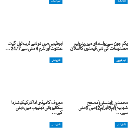
انٹرنیشنل
اہم خبریں
یکم جون سے یواے ای میں پٹرولیم
ابوظہبی میں دو نئے ڈرب ٹول گیٹ
مصنوعات کی نئی قیمتوں کااعلان
غنتوت اورالقرم 4 مئی سے 24/7…
اہم خبریں
انٹرنیشنل
محمدبن زایدسٹی(مصفح
معروف کامیڈی اداکارکیکو شاردا
شہابیہ)ایم9 اورایم12میں 6مئی
سکائیز بائی ڈینیوب میں دبئی
سے…
کے…
انٹرنیشنل
انٹرنیشنل