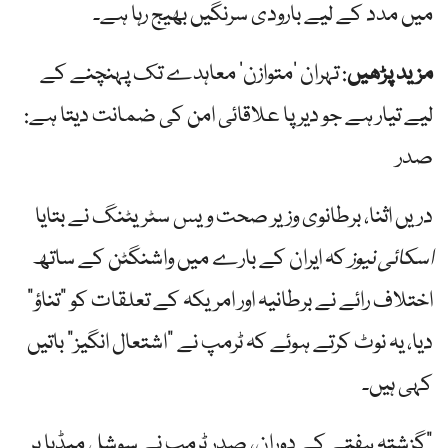
میں مدد کے لیے بارودی سرنگیں بھیج رہا ہے۔
مزید پڑھیں
: تہران ‘متوازن’ معاہدے تک پہنچنے کے
لیے تیار ہے جو دیرپا علاقائی امن کی ضمانت دیتا ہے:
صدر
دریں اثنا، برطانوی وزیر صحت ویس سٹریٹنگ نے بتایا
اسکائی نیوز
کہ ایران کے بارے میں واشنگٹن کے ساتھ
اختلاف رائے نے برطانیہ اور امریکہ کے تعلقات کو "تناؤ”
دیا، یہ نوٹ کرتے ہوئے کہ ٹرمپ نے "اشتعال انگیز” باتیں
کہی ہیں۔
"گزشتہ ہفتے کے دوران، صدر ٹرمپ نے سوشل میڈیا پر