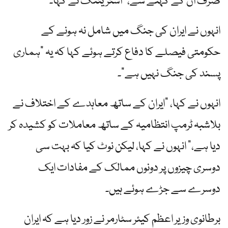
صرف ان کے کہنے سے،” اسٹریٹنگ نے کہا۔
انہوں نے ایران کی جنگ میں شامل نہ ہونے کے
حکومتی فیصلے کا دفاع کرتے ہوئے کہا کہ یہ "ہماری
پسند کی جنگ نہیں ہے”۔
انہوں نے کہا، "ایران کے ساتھ معاہدے کے اختلاف نے
بلاشبہ ٹرمپ انتظامیہ کے ساتھ معاملات کو کشیدہ کر
دیا ہے،” انہوں نے کہا، لیکن نوٹ کیا کہ بہت سی
دوسری چیزوں پر دونوں ممالک کے مفادات ایک
دوسرے سے جڑے ہوئے ہیں۔
برطانوی وزیر اعظم کیئر سٹارمر نے زور دیا ہے کہ ایران