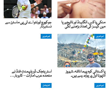
منکی پاکس، انگلینڈ اور نائیجیریا
جوکووچ ٹورنٹو اے ٹی پی ماسٹرز سے
میں کیسز کی تعداد بڑھنے لگی
دستبردار
اہم خبریں
اہم خبریں
پاکستانی کوہ پیما نائلہ، شہروز
اسٹریٹجک ڈویلپمنٹ فنڈ نے
اناپورنا اول پر چڑھ رہے ہیں۔
متحدہ عرب امارات – کاروبار…
اہم خبریں
انٹرنیشنل