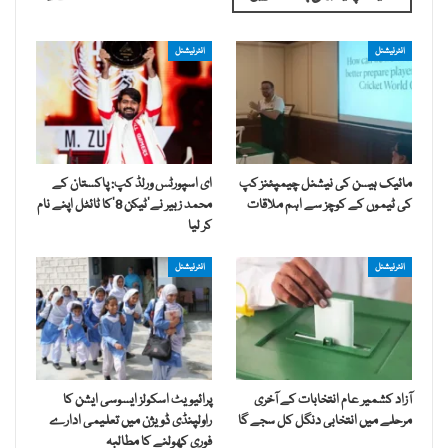
انٹرنیشنل
انٹرنیشنل
مائیک ہیسن کی نیشنل چیمپئنز کپ
ای اسپورٹس ورلڈ کپ: پاکستان کے
کی ٹیموں کے کوچز سے اہم ملاقات
محمد زبیر نے’ٹیکن 8‘کا ٹائٹل اپنے نام
کر لیا
انٹرنیشنل
انٹرنیشنل
آزاد کشمیر عام انتخابات کے آخری
پرائیویٹ اسکولز ایسوسی ایشن کا
مرحلے میں انتخابی دنگل کل سجے گا
راولپنڈی ڈویژن میں تعلیمی ادارے
فوری کھولنے کا مطالبہ