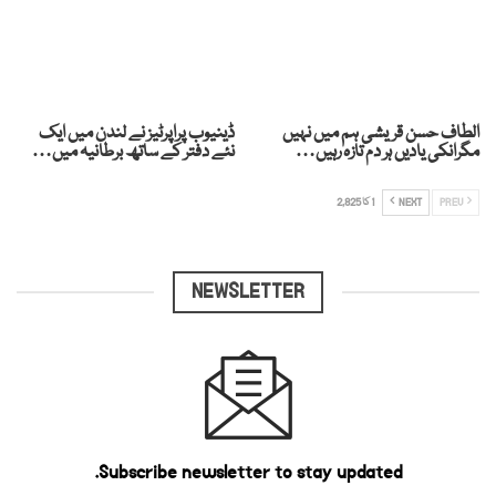
الطاف حسن قریشی ہم میں نہیں
ڈینیوب پراپرٹیز نے لندن میں ایک
مگرانکی یادیں ہر دم تازہ رہیں…
نئے دفتر کے ساتھ برطانیہ میں…
PREV
NEXT
1 کا 2,825
NEWSLETTER
Subscribe newsletter to stay updated.