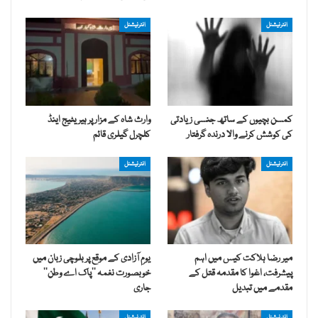
انٹرنیشنل
انٹرنیشنل
کمسن بچیوں کے ساتھ جنسی زیادتی
وارث شاہ کے مزار پر ہیریٹیج اینڈ
کی کوشش کرنے والا درندہ گرفتار
کلچرل گیلری قائم
انٹرنیشنل
انٹرنیشنل
میر رضا ہلاکت کیس میں اہم
یومِ آزادی کے موقع پر بلوچی زبان میں
پیشرفت، اغوا کا مقدمہ قتل کے
خوبصورت نغمہ ’’پاک اے وطن‘‘
مقدمے میں تبدیل
جاری
انٹرنیشنل
انٹرنیشنل