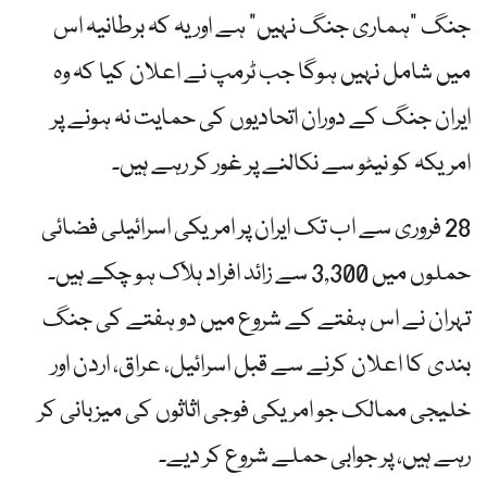
جنگ "ہماری جنگ نہیں” ہے اور یہ کہ برطانیہ اس
میں شامل نہیں ہوگا جب ٹرمپ نے اعلان کیا کہ وہ
ایران جنگ کے دوران اتحادیوں کی حمایت نہ ہونے پر
امریکہ کو نیٹو سے نکالنے پر غور کر رہے ہیں۔
28 فروری سے اب تک ایران پر امریکی اسرائیلی فضائی
حملوں میں 3,300 سے زائد افراد ہلاک ہو چکے ہیں۔
تہران نے اس ہفتے کے شروع میں دو ہفتے کی جنگ
بندی کا اعلان کرنے سے قبل اسرائیل، عراق، اردن اور
خلیجی ممالک جو امریکی فوجی اثاثوں کی میزبانی کر
رہے ہیں، پر جوابی حملے شروع کر دیے۔