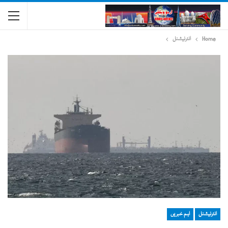
Home
انٹرنیشنل
انٹرنیشنل
اہم خبریں