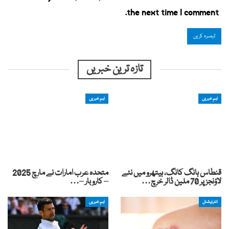
the next time I comment.
تازہ ترین خبریں
اہم خبریں
اہم خبریں
قنطاس ہانگ کانگ، ہیتھرو میں نئے
متحدہ عرب امارات نے مارچ 2025
لاؤنجز پر 70 ملین ڈالر خرچ…
– کاروبار –…
انٹرنیشنل
اہم خبریں