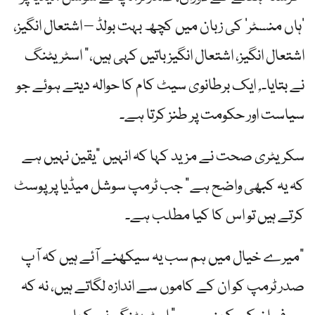
‘ہاں منسٹر’ کی زبان میں کچھ بہت بولڈ – اشتعال انگیز،
اشتعال انگیز، اشتعال انگیز باتیں کہی ہیں،” اسٹریٹنگ
نے بتایا۔
,
ایک برطانوی سیٹ کام کا حوالہ دیتے ہوئے جو
سیاست اور حکومت پر طنز کرتا ہے۔
سکریٹری صحت نے مزید کہا کہ انہیں "یقین نہیں ہے
کہ یہ کبھی واضح ہے” جب ٹرمپ سوشل میڈیا پر پوسٹ
کرتے ہیں تو اس کا کیا مطلب ہے۔
"میرے خیال میں ہم سب یہ سیکھنے آئے ہیں کہ آپ
صدر ٹرمپ کو ان کے کاموں سے اندازہ لگاتے ہیں، نہ کہ