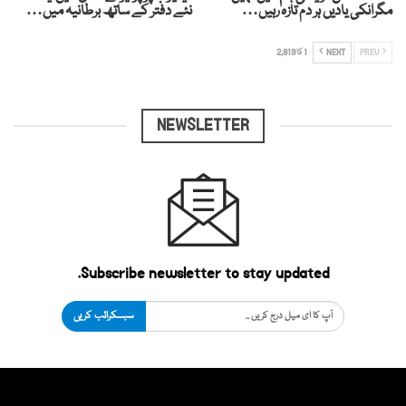
مگرانکی یادیں ہر دم تازہ رہیں…
نئے دفتر کے ساتھ برطانیہ میں…
PREV
NEXT
1 کا 2,819
NEWSLETTER
Subscribe newsletter to stay updated.
سبسکرائب کریں