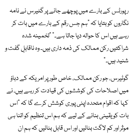
رپورٹس کے بارے میں پوچھے جانے پر گٹیرس نے نامہ
نگاروں کو بتایا کہ "ہم جس رقم کے بارے میں بات کر
رہے ہیں اس کا حوالہ دیا جاتا ہے۔” "تخمینہ شدہ
شراکتیں رکن ممالک کی ذمہ داری ہیں۔ وہ ناقابلِ گفت و
شنید ہیں۔”
گوٹیرس، جو رکن ممالک، خاص طور پر امریکہ کے دباؤ
میں اصلاحات کی کوششوں کی قیادت کر رہے ہیں، نے
کہا کہ اقوام متحدہ اپنی پوری کوشش کرے گا کہ "اس
بات کو یقینی بنانے کے لیے کہ ہم اس تنظیم کو اتنا ہی
موثر اور کم لاگت بنائیں اور اس قابل بنائیں کہ ہم ان