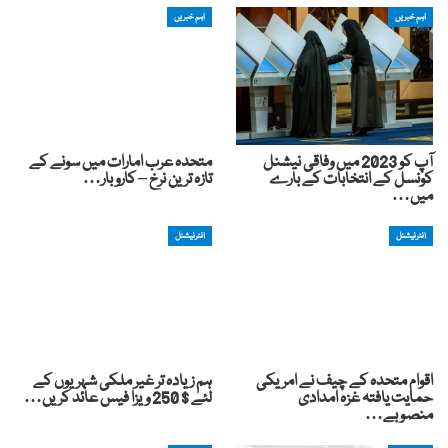
اہم خبریں
اہم خبریں
آپ کو 2023 میں وفاقی نیشنل
متحدہ عرب امارات میں سونے کے
کونسل کے انتخابات کے بارے
تازہ ترین نرخ – کاروبار…
میں…
انٹرنیشنل
انٹرنیشنل
اقوام متحدہ کے چیف نے امریکی
ہم زیادہ تر غیر ملکی شہریوں کے
حمایت یافتہ غزہ امدادی
لئے $ 250 ویزا فیس عائد کریں…
منصوبے…