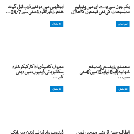
یکم جون سے یواے ای میں پٹرولیم
ابوظہبی میں دو نئے ڈرب ٹول گیٹ
مصنوعات کی نئی قیمتوں کااعلان
غنتوت اورالقرم 4 مئی سے 24/7…
اہم خبریں
انٹرنیشنل
محمدبن زایدسٹی(مصفح
معروف کامیڈی اداکارکیکو شاردا
شہابیہ)ایم9 اورایم12میں 6مئی
سکائیز بائی ڈینیوب میں دبئی
سے…
کے…
انٹرنیشنل
انٹرنیشنل
الطاف حسن قریشی ہم میں نہیں
ڈینیوب پراپرٹیز نے لندن میں ایک