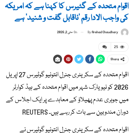
اقوام متحدہ کے گٹیرس کا کہنا ہے کہ امریکہ
کی واجب الادا رقم ‘ناقابل گفت و شنید’ ہے
By
Arshad Chaudhary
On
مئی 2, 2026
25
Share
اقوام متحدہ کے سکریٹری جنرل انتونیو گوٹیرس 27 اپریل
2026 کو نیویارک شہر میں اقوام متحدہ کے ہیڈ کوارٹر
میں جوہری عدم پھیلاؤ کے معاہدے پر ایک اجلاس کے
دوران مندوبین سے بات کر رہے ہیں۔ REUTERS
اقوام متحدہ کے سکریٹری جنرل انتونیو گوٹیرس نے