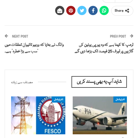
Share
NEXT POST
PREV POST
ٹرمپ کا کہنا ہے کہ وہ یورپی یونین کی
وانگ نے بتایا کہ روبیو تائیوان تعلقات میں
گاڑیوں پر ٹیرف 25 فیصد تک بڑھا دیں گے
‘سب سے بڑا خطرہ’ ہے۔
شاید آپ یہ بھی پسند کریں
مصنف سے زیادہ
انٹرنیشنل
انٹرنیشنل