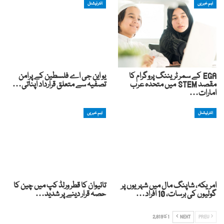
اہم خبریں
انٹرنیشنل
EGA کے سمر ٹریننگ پروگرام کا
یو این جی اے فلسطین کے پرامن
مقصد STEM میں متحدہ عرب
تصفیہ سے متعلق قرارداد اپناتی…
امارات…
انٹرنیشنل
اہم خبریں
امریکہ، شاپنگ مال میں شہریوں پر
تائیوان کا قطر ورلڈ کپ میں چین کا
گولیوں کی برسات، 10 افراد…
حصہ قرار دینے پر شدید…
PREV
NEXT
1 کا 2,819