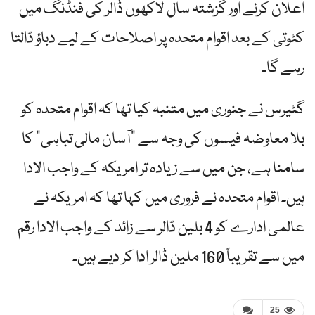
اعلان کرنے اور گزشتہ سال لاکھوں ڈالر کی فنڈنگ ​​میں
کٹوتی کے بعد اقوام متحدہ پر اصلاحات کے لیے دباؤ ڈالتا
رہے گا۔
گٹیرس نے جنوری میں متنبہ کیا تھا کہ اقوام متحدہ کو
بلا معاوضہ فیسوں کی وجہ سے "آسان مالی تباہی” کا
سامنا ہے، جن میں سے زیادہ تر امریکہ کے واجب الادا
ہیں۔ اقوام متحدہ نے فروری میں کہا تھا کہ امریکہ نے
عالمی ادارے کو 4 بلین ڈالر سے زائد کے واجب الادا رقم
میں سے تقریباً 160 ملین ڈالر ادا کر دیے ہیں۔
25