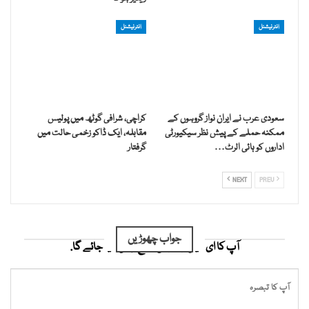
انٹرنیشنل
انٹرنیشنل
سعودی عرب نے ایران نواز گروہوں کے
کراچی، شرافی گوٹھ میں پولیس
ممکنہ حملے کے پیش نظر سیکیورٹی
مقابلہ، ایک ڈاکو زخمی حالت میں
اداروں کو ہائی الرٹ…
گرفتار
NEXT
PREV
جواب چھوڑیں
آپ کا ای میل ایڈریس شائع نہیں کیا جائے گا.