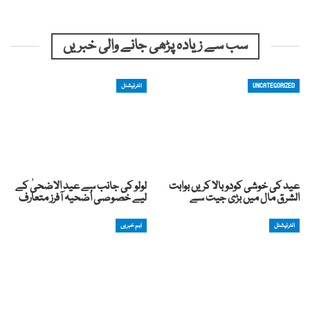
سب سے زیادہ پڑھی جانے والی خبریں
UNCATEGORIZED
انٹرنیشنل
عید کی خوشی کودوبالا کریں بوابت
لولو کی جانب سے عید الاضحیٰ کے
الشرق مال میں بڑی جیت سے
لیے خصوصی اُضحیہ آفرز متعارف
انٹرنیشنل
اہم خبریں