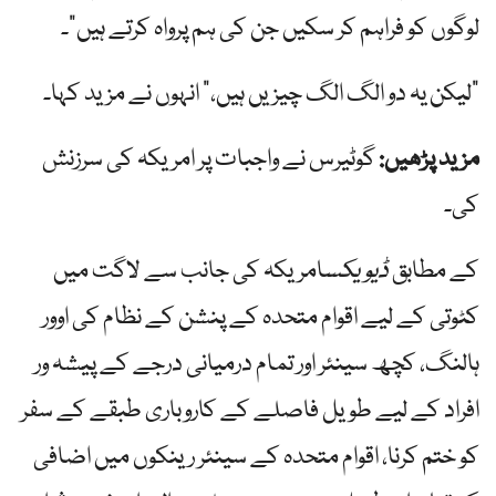
لوگوں کو فراہم کر سکیں جن کی ہم پرواہ کرتے ہیں”۔
"لیکن یہ دو الگ الگ چیزیں ہیں،” انہوں نے مزید کہا۔
مزید پڑھیں:
گوٹیرس نے واجبات پر امریکہ کی سرزنش
کی۔
کے مطابق
ڈیویکس
امریکہ کی جانب سے لاگت میں
کٹوتی کے لیے اقوام متحدہ کے پنشن کے نظام کی اوور
ہالنگ، کچھ سینئر اور تمام درمیانی درجے کے پیشہ ور
افراد کے لیے طویل فاصلے کے کاروباری طبقے کے سفر
کو ختم کرنا، اقوام متحدہ کے سینئر رینکوں میں اضافی