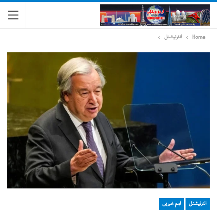
Home
انٹرنیشنل
انٹرنیشنل
اہم خبریں