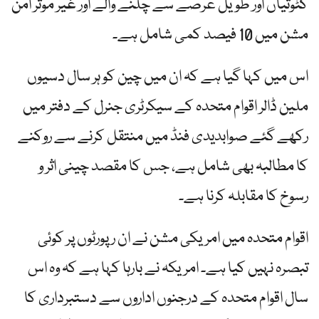
کٹوتیاں اور طویل عرصے سے چلنے والے اور غیر موثر امن
مشن میں 10 فیصد کمی شامل ہے۔
اس میں کہا گیا ہے کہ ان میں چین کو ہر سال دسیوں
ملین ڈالر اقوام متحدہ کے سیکرٹری جنرل کے دفتر میں
رکھے گئے صوابدیدی فنڈ میں منتقل کرنے سے روکنے
کا مطالبہ بھی شامل ہے، جس کا مقصد چینی اثر و
رسوخ کا مقابلہ کرنا ہے۔
اقوام متحدہ میں امریکی مشن نے ان رپورٹوں پر کوئی
تبصرہ نہیں کیا ہے۔ امریکہ نے بارہا کہا ہے کہ وہ اس
سال اقوام متحدہ کے درجنوں اداروں سے دستبرداری کا