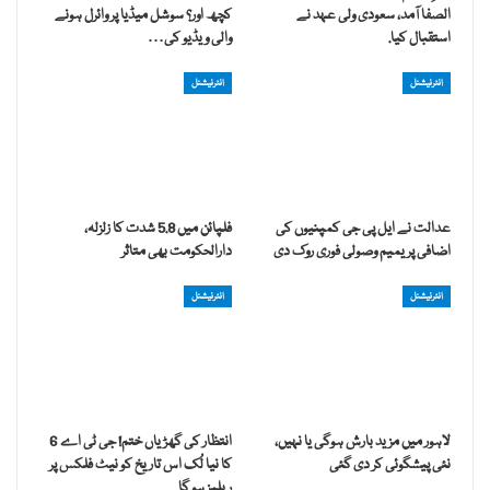
الصفا آمد، سعودی ولی عہد نے
کچھ اور؟ سوشل میڈیا پر وائرل ہونے
استقبال کیا.
والی ویڈیو کی…
انٹرنیشنل
انٹرنیشنل
عدالت نے ایل پی جی کمپنیوں کی
فلپائن میں 5.8 شدت کا زلزلہ،
اضافی پریمیم وصولی فوری روک دی
دارالحکومت بھی متاثر
انٹرنیشنل
انٹرنیشنل
لاہور میں مزید بارش ہوگی یا نہیں،
انتظار کی گھڑیاں ختم! جی ٹی اے 6
نئی پیشگوئی کر دی گئی
کا نیا لُک اس تاریخ کو نیٹ فلکس پر
ریلیز ہو گا