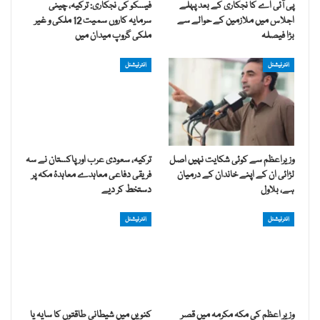
پی آئی اے کا نجکاری کے بعد پہلے
فیسکو کی نجکاری: ترکیہ، چینی
اجلاس میں ملازمین کے حوالے سے
سرمایہ کاروں سمیت 12 ملکی و غیر
بڑا فیصلہ
ملکی گروپ میدان میں
انٹرنیشنل
انٹرنیشنل
وزیراعظم سے کوئی شکایت نہیں اصل
ترکیہ، سعودی عرب اور پاکستان نے سہ
لڑائی ان کے اپنے خاندان کے درمیان
فریقی دفاعی معاہدے معاہدۂ مکہ پر
ہے، بلاول
دستخط کر دیے
انٹرنیشنل
انٹرنیشنل
وزیرِ اعظم کی مکہ مکرمہ میں قصر
کنویں میں شیطانی طاقتوں کا سایہ یا