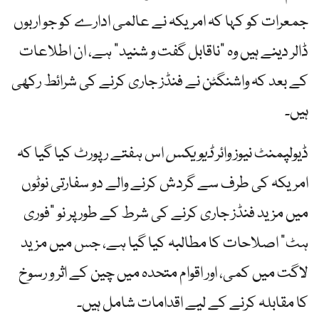
جمعرات کو کہا کہ امریکہ نے عالمی ادارے کو جو اربوں
ڈالر دینے ہیں وہ "ناقابل گفت و شنید” ہے، ان اطلاعات
کے بعد کہ واشنگٹن نے فنڈز جاری کرنے کی شرائط رکھی
ہیں۔
ڈیولپمنٹ نیوز وائر
ڈیویکس
اس ہفتے رپورٹ کیا گیا کہ
امریکہ کی طرف سے گردش کرنے والے دو سفارتی نوٹوں
میں مزید فنڈز جاری کرنے کی شرط کے طور پر نو "فوری
ہٹ” اصلاحات کا مطالبہ کیا گیا ہے، جس میں مزید
لاگت میں کمی، اور اقوام متحدہ میں چین کے اثر و رسوخ
کا مقابلہ کرنے کے لیے اقدامات شامل ہیں۔