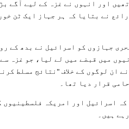
تھیں اور انہوں نے غزہ کے لیے آگے بڑ
ائع نے بتایا کہ ہر جہاز ایک ٹن خور
ٹیلا کے منتظمین نے بتایا کہ 22 بحری جہازوں کو اسرائی
یوں میں قبضے میں لے لیا، جو غزہ سے
 ان لوگوں کے خلاف "نتائج مسلط کرنے”
حامی قرار دیا تھا۔
کہ اسرائیل اور امریکہ فلسطینیوں ک
رہے ہیں۔