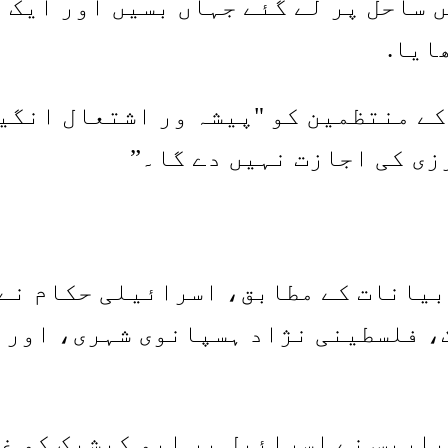
 ساحل پر لے گئے جہاں بسیں اور ایک 
ایا.
کے منتظمین کو "پیشہ ور اشتعال انگیز
زی کی اجازت نہیں دے گا۔”
بیانات کے مطابق، اسرائیلی حکام نے 
، فلسطینی نژاد ہسپانوی شہری، اور ب
اریس نے اسرائیل پر ابو کیشیک کو غ