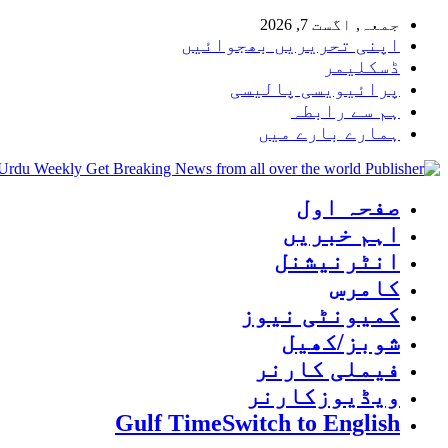
جمعہ, اگست 7, 2026
اپنی تحریریں بھجوائیں
ڈسکلیمر
پرائیویسی پالیسی
ہم سے رابطہ
ہمارے بارے میں
 Urdu Weekly Get Breaking News from all over the world
صفحہ اول
اہم خبریں
انٹرنیشنل
کامرس
کمیونٹی نیوز
شوبز/کھیل
فیملی کارنر
ویڈیوزکارنر
Gulf Time
Switch to English