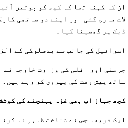
ان کا کہنا تھا کہ کچھ کو چوٹیں آئی
لات ماری گئی اور اپنے دو ساتھی کارک
ڈیک پر گھسیٹا گیا۔
اسرائیل کی جانب سے بدسلوکی کے الزا
جرمنی اور اٹلی کی وزارت خارجہ نے ای
ساتھ پیش رفت کی پیروی کر رہے ہیں۔
کچھ جہاز اب بھی غزہ پہنچنے کی کوشش