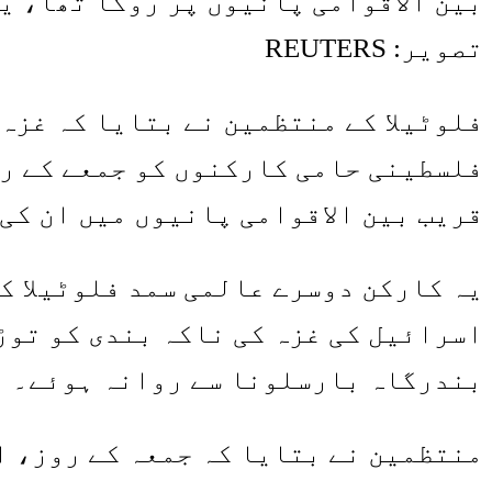
تصویر: REUTERS
فلسطینی حامی کارکنوں کو جمعے کے رو
قریب بین الاقوامی پانیوں میں ان کی
یہ کارکن دوسرے عالمی سمد فلوٹیلا ک
بندرگاہ بارسلونا سے روانہ ہوئے۔