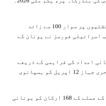
بین الاقوامی پانیوں پر روکا تھا، یونان کے جزیرے کریٹ پر ایتھرینولاکوس کی بندرگاہ پر، یکم مئی 2026۔
فلوٹیلا کے منتظمین نے بتایا کہ غزہ کے لیے امدادی سامان لے جانے والی کشتیوں پر سوار 100 سے زائد
ب اسرائیلی فورسز نے یونان کے
انی امداد کی فراہمی کے ذریعے
اسرائیل کی غزہ کی ناکہ بندی کو توڑنے کی کوشش میں شروع کیا گیا تھا۔ بحری جہاز 12 اپریل کو ہسپانوی
منتظمین نے بتایا کہ جمعہ کے روز، اسرائیلی فوج کے ایک جہاز نے فلوٹیلا کے عملے کے 168 ارکان کو یونانی