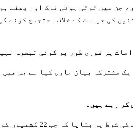
ں، جن میں ٹوٹی ہوئی ناک اور پھٹے ہو
نوں کی حراست کے خلاف احتجاج کرنے کی
مات پر فوری طور پر کوئی تبصرہ نہیں
ک مشترکہ بیان جاری کیا ہے جس میں ک
 کر رہے ہیں۔