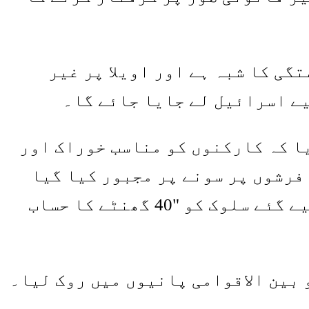
گی کا شبہ ہے اور اویلا پر غیر
یے اسرائیل لے جایا جائے گا۔
ا کہ کارکنوں کو مناسب خوراک اور
فرشوں پر سونے پر مجبور کیا گیا
تھا جو جان بوجھ کر اور بار بار سیلاب میں ڈوبی ہوئی تھیں”، ان کے ساتھ کیے گئے سلوک کو "40 گھنٹے کا حساب
 بین الاقوامی پانیوں میں روک لیا۔