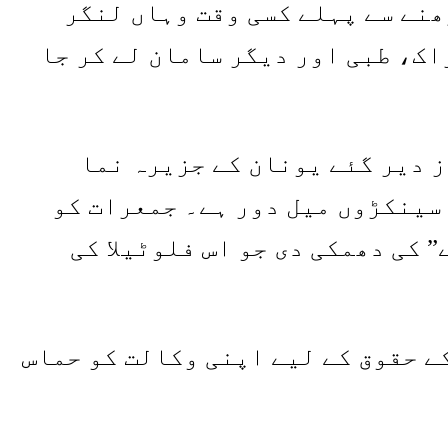
ھنے سے پہلے کسی وقت وہاں لنگر
اک، طبی اور دیگر سامان لے کر جا
ل نے بدھ کے روز دیر گئے یونان کے جزیرہ نما
 سینکڑوں میل دور ہے۔ جمعرات کو
 کی دھمکی دی جو اس فلوٹیلا کی
ے حقوق کے لیے اپنی وکالت کو حماس