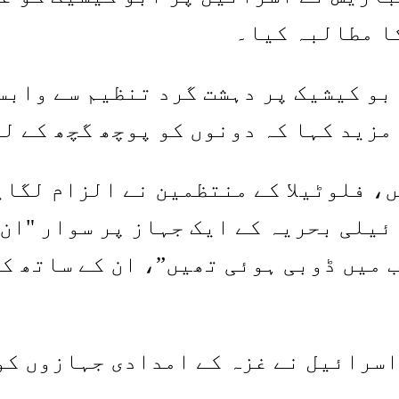
ا مطالبہ کیا۔
و کیشیک پر دہشت گرد تنظیم سے وابست
مزید کہا کہ دونوں کو پوچھ گچھ کے ل
، فلوٹیلا کے منتظمین نے الزام لگای
ئیلی بحریہ کے ایک جہاز پر سوار "ان 
اسرائیل نے غزہ کے امدادی جہازوں کو