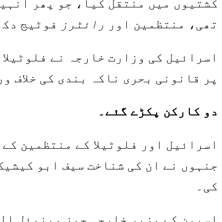
کشتیوں میں منتقل کیا، جو پھر انہیں
تھی، منتظمین اور
رائٹرز
فوٹیج دکھ
اسرائیل کی وزارت خارجہ نے فلوٹیلا 
پر قانونی بحری ناکہ بندی کی خلاف ور
دو کارکن پکڑے گئے۔
اسرائیل اور فلوٹیلا کے منتظمین کے 
جنہوں نے ان کی شناخت سیف ابو کیشیک
کی۔
اسپین کے وزیر خارجہ جوز مینوئل الب