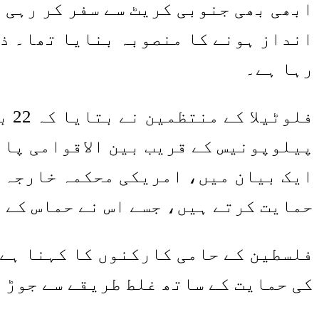
ابھی بھی جنوبی کریٹ سے سفر کر رہی 
انداز ہونے کا منصوبہ بنایا تھا۔ ذر
رہا ہے۔
فلو
پیلوپونیس کے قریب بین الاقوامی پان
ایک بیان میں، امریکی محکمہ خارجہ نے
حمایت کرتے ہیں، جسے اس نے حماس کے 
فلسطین کے حامی کارکنوں کا کہنا ہے 
کی حمایت کے ساتھ غلط طریقے سے جوڑ 