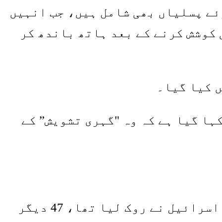
ئے پسلیاں بھی شامل ہیں، جب انہیں
 کوشش کرنے کے بعد ہاتھ باندھ کر
 کیا گیا۔
ہا گیا ہے کہ وہ "گہری تشویش” کے
ایک ذریعہ جس نے شناخت ظاہر نہ کرنے کی شرط پر بتایا کہ جب 22 کشتیوں کو اسرائیل نے روک لیا تھا، 47 دیگر