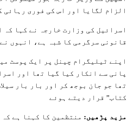
الزام لگایا اور اس کی فوری رہائی ک
اسرائیل کی وزارت خارجہ نے کہا کہ اب
قانونی سرگرمی کا شبہ ہے، انہوں نے 
اپنے ٹیلیگرام چینل پر ایک پوسٹ میں
پانی سے انکار کیا گیا تھا اور اسرا
کتاب” قرار دیتے ہوئے
مزید پڑھیں:
منتظمین کا کہنا ہے کہ 