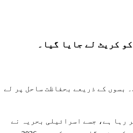
کو کریٹ لے جایا گیا۔
قل کیا ہے۔ بسوں کے ذریعے بحفاظت ساحل پر لے
ر رہا ہے، جسے اسرائیلی بحریہ نے