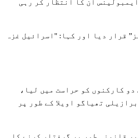
ایمبولینس ان کا انتظار کر رہی
” قرار دیا اور کہا: "اسرائیل غزہ
دو کارکنوں کو حراست میں لیا،
رازیلی تھیاگو اویلا کے طور پر
یر قانونی طور پر گرفتار کرنے کا