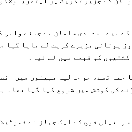
ز یونانی جزیرے کریٹ لے جایا گیا ج
 کشتیوں کو قبضے میں لے لیا۔
ا حصہ تھے، جو حالیہ مہینوں میں انس