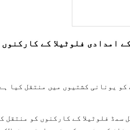
ے امدادی فلوٹیلا کے کارکنوں 
ے 168 فلوٹیلا عملے کو یونانی کشتیوں میں منت
 سمڈ فلوٹیلا کے کارکنوں کو منتقل ک