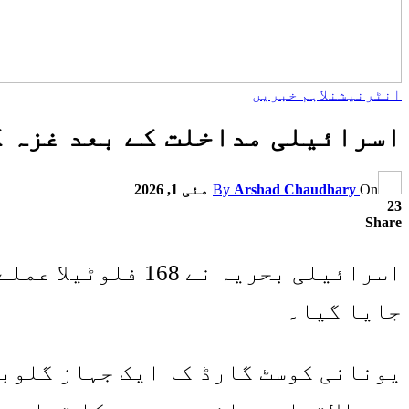
انٹرنیشنل
اہم خبریں
اسرائیلی مداخلت کے بعد غزہ ک
On
Arshad Chaudhary
By
مئی 1, 2026
23
Share
اسرائیلی بحریہ ن
جایا گیا۔
یونانی کوسٹ گارڈ کا ایک جہاز گلوبل