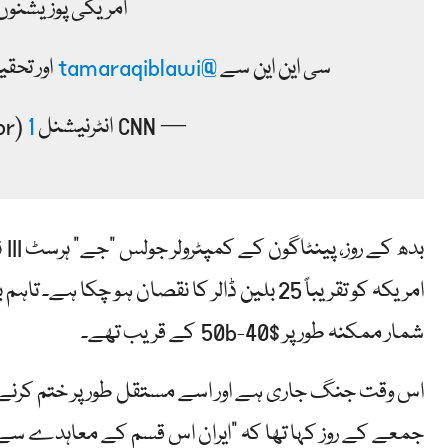
امریکی پوزیشنوں
سی این این سے
@tamaraqiblawi
اور تحقی
— CNN انٹرنیشنل PR (@cnnipr)
1 مئی 2026
بد
امریکہ کو تقریباً 25 بلین ڈالر کا نقصان ہو چکا ہے۔ تاہم بعد میں ایک ذریعے نے بتایا
شمار ممکنہ طور پر $40-50b کے قریب تھے۔
اس وقت جنگ جاری ہے اور اسے مستقل طور پر ختم کرنے 
جمعے کے روز کہا تھا کہ "ایران اس قسم کے معاہدے سے ن