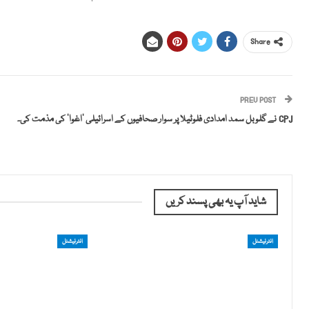
Share
PREV POST
CPJ نے گلوبل سمد امدادی فلوٹیلا پر سوار صحافیوں کے اسرائیلی ‘اغوا’ کی مذمت کی۔
شاید آپ یہ بھی پسند کریں
انٹرنیشنل
انٹرنیشنل