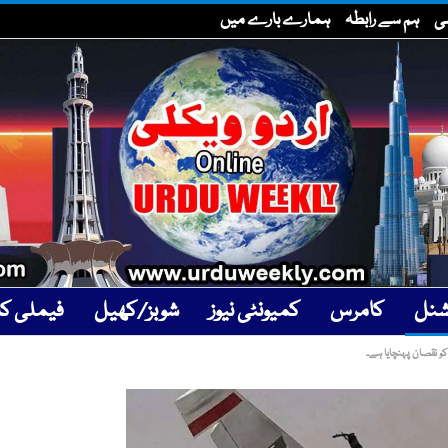
سی
ہم سے رابطہ
ہمارے بارے میں
یشنل
کامرس
کمیونٹی نیوز
شوبز/کھیل
فیملی کار