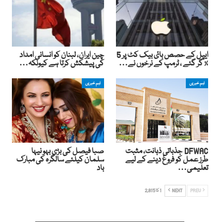
ایپل کے حصص بائ بیک کٹ پر 5
چین ایران، لبنان کو انسانی امداد
٪ گر گئے ، ٹرمپ کے نرخوں نے…
کی پیشکش کرتا ہے کیونکہ…
اہم خبریں
اہم خبریں
DFWAC جذباتی ذہانت، مثبت
صبا فیصل کی بڑی بہو نیہا
طرز عمل کو فروغ دینے کے لیے
سلمان کیلئے سالگرہ کی مبارک
تعلیمی…
باد
PREV
NEXT
1 کا 2,815