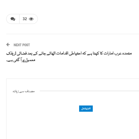
32
NEXT POST
متحدہ عرب امارات کا کہنا ہے کہ احتیاطی اقدامات اٹھائے جانے کے بعد فضائی ٹریفک
معمول پر آ گئی ہے۔
مصنف سے زیادہ
انٹرنیشنل