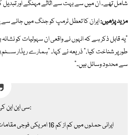
شامل تھے۔ ان میں سے بہت سے اثاثے مہنگے اور تبدیل ک
مزید پڑھیں:
ایران کا تعطل ٹرمپ کو جنگ میں جانے سے پ
"یہ قابل ذکر ہے کہ انہوں نے واقعی ان سہولیات کو نشانہ
طور پر شناخت کیا،” ذریعہ نے کہا۔ "ہمارے ریڈار س
سے محدود وسائل ہیں۔”
سی این این کی نئی تحقیقات:
ایرانی حملوں میں کم از کم 