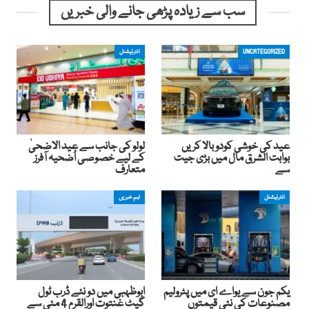
سب سے زیادہ پڑھی جانے والی خبریں
UNCATEGORIZED
انٹرنیشنل
عید کی خوشی کودوبالا کریں
لولو کی جانب سے عید الاضحیٰ
بوابت الشرق مال میں بڑی جیت
کے لیے خصوصی اُضحیہ آفرز
سے
متعارف
انٹرنیشنل
اہم خبریں
یکم جون سے یواے ای میں پٹرولیم
ابوظہبی میں دو نئے ڈرب ٹول
مصنوعات کی نئی قیمتوں
گیٹ غنتوت اورالقرم 4 مئی سے