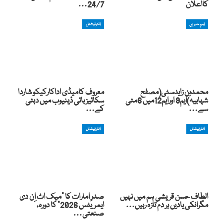
کااعلان
24/7…
اہم خبریں
انٹرنیشنل
محمدبن زایدسٹی(مصفح
معروف کامیڈی اداکارکیکو شاردا
شہابیہ)ایم9 اورایم12میں 6مئی
سکائیز بائی ڈینیوب میں دبئی
سے…
کے…
انٹرنیشنل
انٹرنیشنل
الطاف حسن قریشی ہم میں نہیں
صدرِ امارات کا “میک اٹ اِن دی
مگرانکی یادیں ہر دم تازہ رہیں…
ایمریٹس 2026” کا دورہ،
صنعتی…