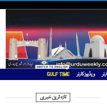
SWITCH TO ENGLISH
نر
ویڈیوزکارنر
GULF TIME
تازہ ترین خبریں