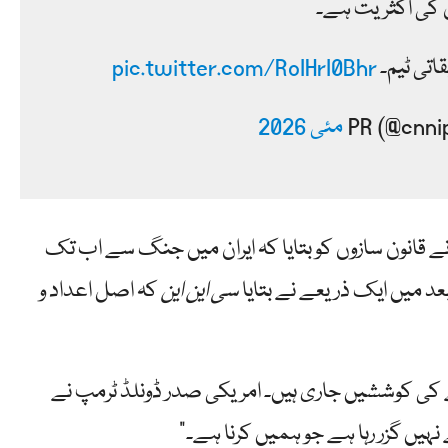
 کی اکثریت ہے۔
قاتی ٹیم۔
pic.twitter.com/RoIHrI0Bhr
ھ کے روز، پینٹاگون کے کمپٹرولر جولس "جے” ہرسٹ III نے قانون سازوں کو بتایا کہ ایران میں جنگ سے اب تک
سی این این
کہ اصل اعداد و
کی کوششیں جاری ہیں۔ امریکی صدر ڈونلڈ ٹرمپ نے
ہیں گزر رہا ہے جو ہمیں کرنا ہے۔”