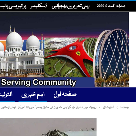
اپنی تحریریں بھجوائیں
ڈسکلیمر
پرائیویسی پالی
جمعرات, اگست 6, 2026
صفحہ اول
اہم خبریں
انٹرن
Home
انٹرنیشنل
رپورٹ میں دعویٰ کیا گیا ہے کہ ایران نے مشرق وسطیٰ میں 16 امریکی فوجی ٹھکانوں کو نقصان پہنچایا ہے۔