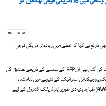
رپورٹ میں دعویٰ کیا گیا ہے کہ ایران نے مشرق وسطیٰ میں 16 امریکی فوجی ٹھکانوں کو
32
ی ذرائع نے کہا کہ خطے میں زیادہ تر امریکی فوجی
UGC کی یہ تصویر 29 مارچ 2026 کو سوشل میڈیا پر پوسٹ کی گئی تھی اور AFP کے عملے کے ذریعے تصدیق کی
ک پروجیکٹائل اسٹرائیک کے نتیجے میں تباہ شدہ
امریکی ایئر فورس ایئر بورن وارننگ اینڈ کنٹرول سسٹم (AWACS) طیارہ، بنیادی طور پر ایئر ٹریفک کنٹرول کے لیے