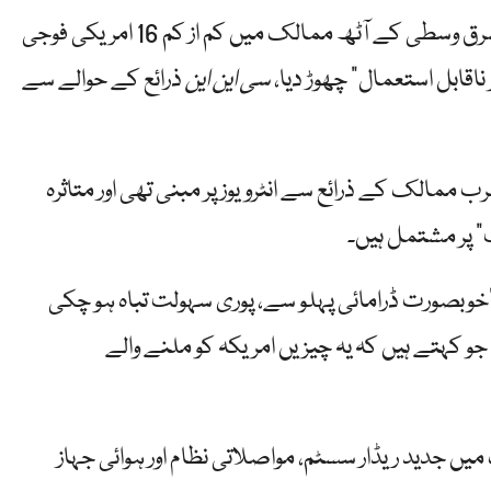
ایران اور اس کے اتحادیوں نے تازہ ترین فوجی تنازعہ میں مشرق وسطی کے آٹھ ممالک میں کم از کم 16 امریکی فوجی
ناقابل استعمال” چھوڑ دیا،
سی این این
ذرائع کے حوالے سے
ب ممالک کے ذرائع سے انٹرویوز پر مبنی تھی اور متاثرہ
 پر مشتمل ہیں۔
خوبصورت ڈرامائی پہلو سے، پوری سہولت تباہ ہو چکی
و کہتے ہیں کہ یہ چیزیں امریکہ کو ملنے والے
یں جدید ریڈار سسٹم، مواصلاتی نظام اور ہوائی جہاز