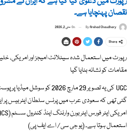
نقصان پہنچایا ہے۔
By
Arshad Chaudhary
On
مئی 2, 2026
Share
رپورٹ میں استعمال شدہ سیٹلائٹ امیجز اور امریکی، خلیج
مقامات کو نشانہ بنایا گیا
گئی تھی کہ سعودی عرب میں پرنس سلطان ایئربیس پر ای
استعمال ہوتا ہے۔ (یو جی سی/ اے ایف پی)