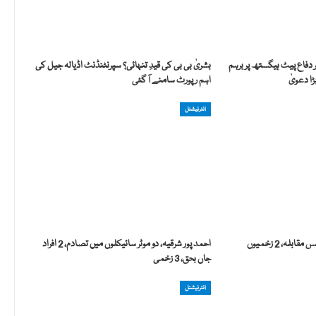
 دفاع پیٹ ہیگستھ پر برہم
بشریٰ بی بی کی قیدِ تنہائی؟ سپرنٹنڈنٹ اڈیالہ جیل کی
ا دعویٰ
اہم رپورٹ سامنے آ گئی
انٹرنیشنل
کراچی، میمن گوٹھ میں پولیس مقابلہ، 2 زخمیوں
احمد پور شرقیہ، دو موٹر سائیکلوں میں تصادم، 2 افراد
جاں بحق، 3 زخمی
انٹرنیشنل