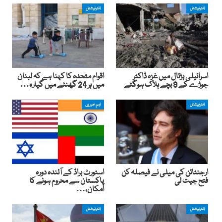
انٹرنیشنل
انٹرنیشنل
اسرائیلی ہڑتال میں غزہ ڈاکٹر
اقوام متحدہ کا کہنا ہے کہ لبنان
جوڑے کے 9 بچے ہلاک ہوگئے
میں ہر 24 گھنٹے میں گیارہ…
انٹرنیشنل
اہم خبریں
ارجنٹائن کی میلی نے فیصلہ کن
اسٹورٹ براڈ کے آئندہ دورہ
فتح جیت لی
پاکستان سے محروم ہونے کا
امکان،…
انٹرنیشنل
انٹرنیشنل