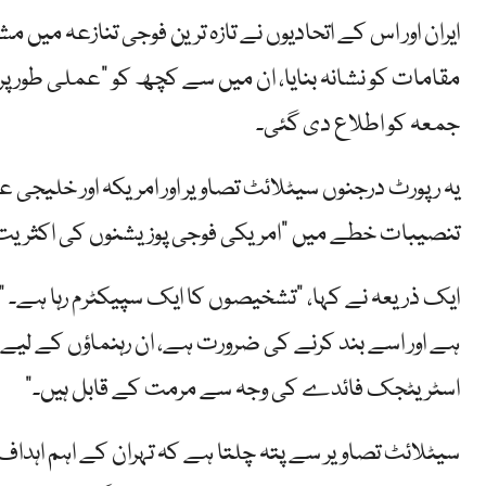
مقامات کو نشانہ بنایا، ان میں سے کچھ کو "عملی طور پر 
جمعہ کو اطلاع دی گئی۔
یہ رپورٹ درجنوں سیٹلائٹ تصاویر اور امریکہ اور خلیجی عر
تنصیبات خطے میں "امریکی فوجی پوزیشنوں کی اکثریت”
ایک ذریعہ نے کہا، "تشخیصوں کا ایک سپیکٹرم رہا ہے۔ "
ہے اور اسے بند کرنے کی ضرورت ہے، ان رہنماؤں کے لیے ج
اسٹریٹجک فائدے کی وجہ سے مرمت کے قابل ہیں۔”
سیٹلائٹ تصاویر سے پتہ چلتا ہے کہ تہران کے اہم اہداف م