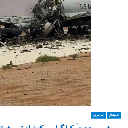
انٹرنیشنل
اہم خبریں