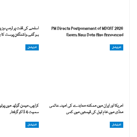
PM Directs Postponement of MDCAT 2026
اسلحے کی قلت پر ٹرمپ وزیر
Exam; New Date Also Announced
ہو گئے، واشنگٹن پوسٹ کا بڑ
انٹرنیشنل
انٹرنیشنل
امریکا اور ایران میں ممکنہ معاہدے کی امید، عالمی
منڈی میں خام تیل کی قیمتوں میں کمی
سمیت 4 ڈاکو گرفتار
انٹرنیشنل
انٹرنیشنل