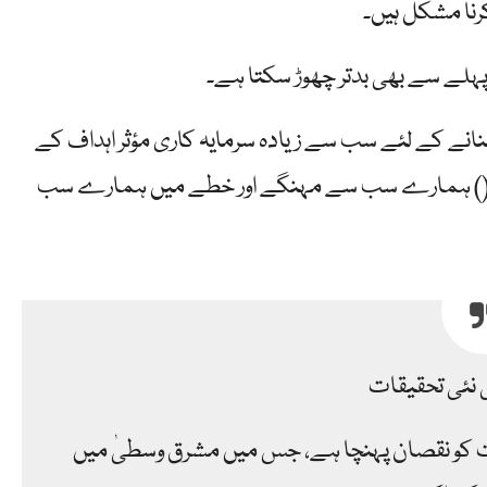
رنا مشکل ہیں۔
ہلے سے بھی بدتر چھوڑ سکتا ہے۔
 بنانے کے لئے سب سے زیادہ سرمایہ کاری مؤثر اہداف کے
سٹم () ہمارے سب سے مہنگے اور خطے میں ہمارے سب
16 امریکی فوجی مقامات کو نقصان پہنچا ہے، جس میں مشرق وسطیٰ میں