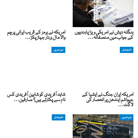
بنگلہ دیش نے امریکی ویزا پابندیوں
امریکہ نے ہرمز کے قریب ایرانی پرچم
کے جواب میں منصفانہ…
والا مال بردار جہاز پکڑ…
انٹرنیشنل
اہم خبریں
امریکہ ایران جنگ نے ایشیا کے
شاہد آفریدی کو شاہین آفریدی کس
جیواشم ایندھن پر انحصار کی
نام سے پکارتے ہیں؟ صارفین…
لاگت…
اہم خبریں
انٹرنیشنل