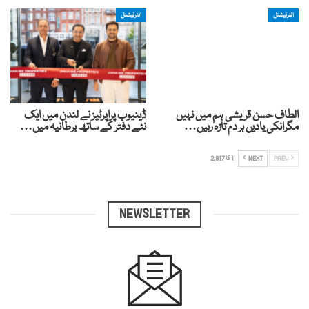
انٹرنیشنل
انٹرنیشنل
الطاف حسن قریشی ہم میں نہیں
ڈینیوب پراپرٹیز نے لندن میں ایک
مگرانکی یادیں ہر دم تازہ رہیں…
نئے دفتر کے ساتھ برطانیہ میں…
PREV
NEXT
1 کا 2,817
NEWSLETTER