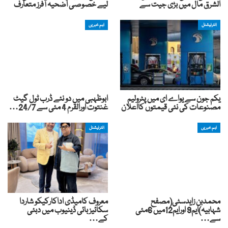
الشرق مال میں بڑی جیت سے
لیے خصوصی اُضحیہ آفرز متعارف
انٹرنیشنل
اہم خبریں
یکم جون سے یواے ای میں پٹرولیم
ابوظہبی میں دو نئے ڈرب ٹول گیٹ
مصنوعات کی نئی قیمتوں کااعلان
غنتوت اورالقرم 4 مئی سے 24/7…
اہم خبریں
انٹرنیشنل
محمدبن زایدسٹی(مصفح
معروف کامیڈی اداکارکیکو شاردا
شہابیہ)ایم9 اورایم12میں 6مئی
سکائیز بائی ڈینیوب میں دبئی
سے…
کے…