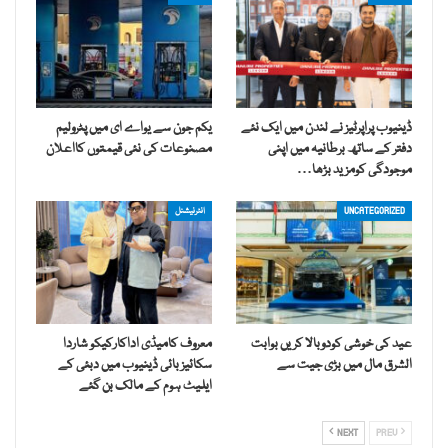
ڈینیوب پراپرٹیز نے لندن میں ایک نئے
یکم جون سے یواے ای میں پٹرولیم
دفتر کے ساتھ برطانیہ میں اپنی
مصنوعات کی نئی قیمتوں کااعلان
موجودگی کومزید بڑھا…
UNCATEGORIZED
انٹرنیشنل
عید کی خوشی کودوبالا کریں بوابت
معروف کامیڈی اداکارکیکو شاردا
الشرق مال میں بڑی جیت سے
سکائیز بائی ڈینیوب میں دبئی کے
ایلیٹ ہوم کے مالک بن گئے
NEXT
PREV