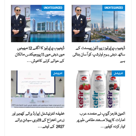
UNCATEGORIZED
UNCATEGORIZED
ڈینیوب پراپرٹیز زیرو ڈاون پیمنٹ کے
ڈینیوب پراپرٹیز کا اگلے 12 مہینوں
ساتھ دبئی ہوم اونرشپ کو آسان بناتی
میں دبئی میں 11 پروجیکٹس مالکان
ہے
کے حوالے کرنے کاخوش…
انٹرنیشنل
انٹرنیشنل
العین فارمز گروپ نے متحدہ عرب
خلیفہ انٹرنیشنل ایوارڈ برائے کھجور اور
امارات کا پہلا مستند مقامی طور پر
زرعی اختراع کے 19ویں سیشن برائے
تیار کردہ کیفیر…
2027 کے لیئے…