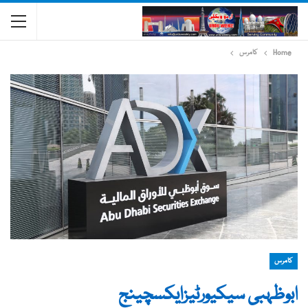
Home
کامرس
کامرس
ابوظہبی سیکیورٹیزایکسچینج