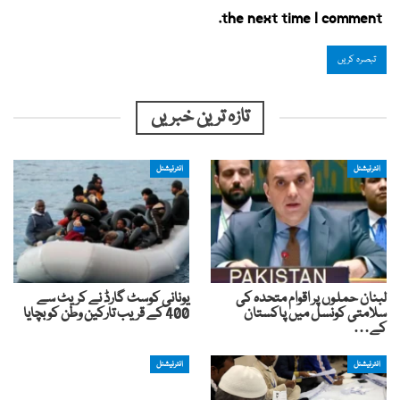
the next time I comment.
تازہ ترین خبریں
انٹرنیشنل
انٹرنیشنل
لبنان حملوں پر اقوام متحدہ کی
یونانی کوسٹ گارڈ نے کریٹ سے
سلامتی کونسل میں پاکستان
400 کے قریب تارکین وطن کو بچایا
کے…
انٹرنیشنل
انٹرنیشنل