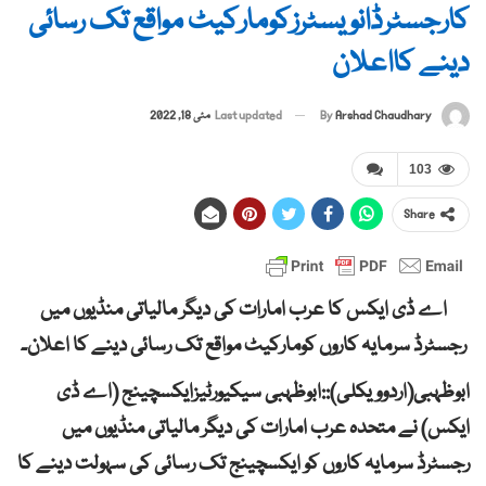
کارجسٹرڈانویسٹرزکومارکیٹ مواقع تک رسائی
دینے کااعلان
By
Arshad Chaudhary
Last updated
مئی 18, 2022
103
Share
اے ڈی ایکس کا عرب امارات کی دیگر مالیاتی منڈیوں میں
رجسٹرڈ سرمایہ کاروں کومارکیٹ مواقع تک رسائی دینے کا اعلان۔
ابوظہبی(اردوویکلی)::ابوظہبی سیکیورٹیزایکسچینج (اے ڈی
ایکس) نے متحدہ عرب امارات کی دیگر مالیاتی منڈیوں میں
رجسٹرڈ سرمایہ کاروں کو ایکسچینج تک رسائی کی سہولت دینے کا