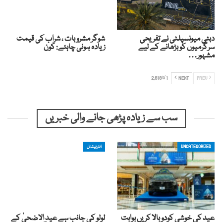
دبئی میونسپلٹی نے تفریحی
شوگر مشروبات ، شراب کی قیمت
سرگرمیوں کو بڑھانے کے لیے
زیادہ ہونی چاہئے: کون
مشہور…
PREV
NEXT
1 کا 2,818
سب سے زیادہ پڑھی جانے والی خبریں
UNCATEGORIZED
انٹرنیشنل
عید کی خوشی کودوبالا کریں بوابت
لولو کی جانب سے عید الاضحیٰ کے