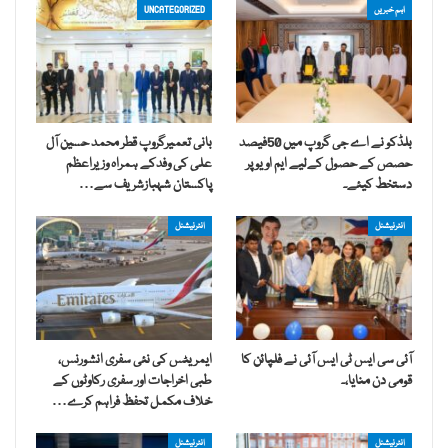
اہم خبریں
UNCATEGORIZED
بلڈکو نے اے جی گروپ میں 50فیصد
بانی تعمیرگروپ قطر محمد حسین آل
حصص کے حصول کےلیے ایم او یو پر
علی کی وفدکے ہمراہ وزیراعظم
دستخط کیئے۔
پاکستان شہبازشریف سے…
انٹرنیشنل
انٹرنیشنل
آئی سی ایس ٹی ایس آئی نے فلپائن کا
ایمریٹس کی نئی سفری انشورنس،
قومی دن منایا،۔
طبی اخراجات اور سفری رکاوٹوں کے
خلاف مکمل تحفظ فراہم کرے…
انٹرنیشنل
انٹرنیشنل