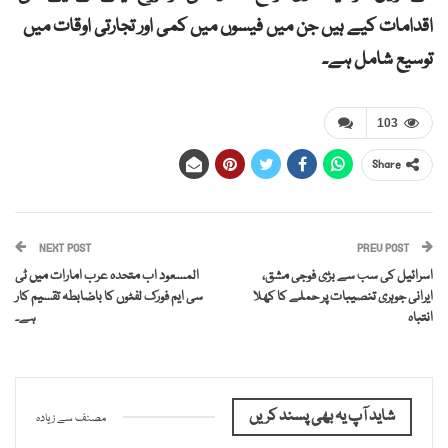
اقدامات کیے ہیں جن میں فیسوں میں کمی اور تجارتی اوقات میں
توسیع شامل ہے۔
103
Share
NEXT POST
PREV POST
اسرائیل کی سب سے بڑی فوجی مشق،
المسعود اب متحدہ عرب امارات میں ٹی
ایرانی جوہری تنصیبات پر حملے کا کھلا
سی ایم فورک لفٹوں کا باضابطہ تقسیم کار
انتباہ
ہے۔
شاید آپ یہ بھی پسند کریں
مصنف سے زیادہ