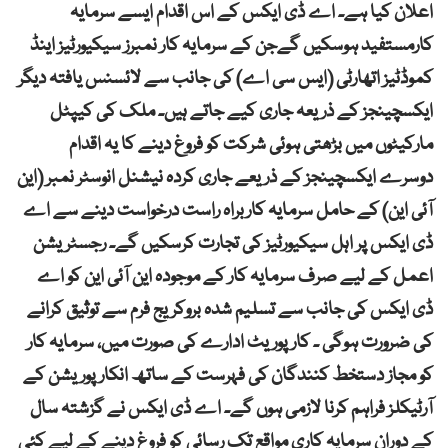
اعلان کیا ہے۔ اے ڈی ایکس کے اس اقدام ایسے سرمایہ
کارمستفید ہوسکیں گےجن کے سرمایہ کار نمبرز سیکیورٹیز اینڈ
کموڈٹیز اتھارٹی (ایس سی اے) کی جانب سے لائسنس یافتہ دیگر
ایکسچینجز کے ذریعہ جاری کیے جاتے ہیں۔ ملک کی کیپٹل
مارکیٹوں میں بڑھتی ہوئی شرکت کو فروغ دینے کا یہ اقدام
دوسرے ایکسچینجز کے ذریعے جاری کردہ نیشنل انوسٹر نمبر (این
آئی این) کے حامل سرمایہ کاربراہ راست درخواست دینے سے اے
ڈی ایکس پر اہل سیکیورٹیز کی تجارت کرسکیں گے۔ رجسٹریشن
اعمل کے لیے صرف سرمایہ کار کے موجودہ این آئی این کو اے
ڈی ایکس کی جانب سے تسلیم شدہ بروکریج فرم سے توثیق کرانے
کی ضرورت ہوگی ۔ کارپوریٹ ادارے کی صورت میں، سرمایہ کار
کو مجاز دستخط کنندگان کی فہرست کے ساتھ انکارپوریشن کے
آرٹیکلز فراہم کرنا لازمی ہوں گے۔ اے ڈی ایکس نے گزشتہ سال
کے دوران سرمایہ کاری مواقع تک رسائی کو فروغ دینے کے لیے کئی