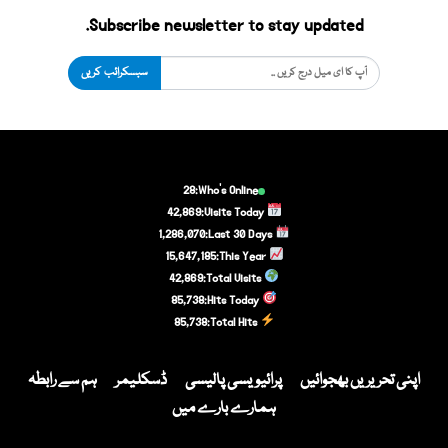
Subscribe newsletter to stay updated.
سبسکرائب کریں
28
Who's Online:
42,869
Visits Today:
1,286,070
Last 30 Days:
15,647,185
This Year:
42,869
Total Visits:
85,738
Hits Today:
85,738
Total Hits:
اپنی تحریریں بھجوائیں
پرائیویسی پالیسی
ڈسکلیمر
ہم سے رابطہ
ہمارے بارے میں