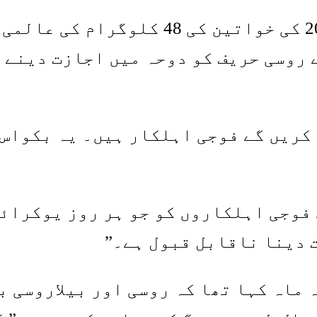
یوکرین کی جوڈوکا ڈاریا بلوڈڈ، 2019 کی
ی کا تمغہ جیتنے والی، نے IJF کے روسی حریف کو دوحہ م
 کریں گے فوجی اہلکار ہیں۔ یہ بکواس 
 فوجی اہلکاروں کو جو ہر روز یوکرائ
 دینا ناقابل قبول ہے۔”
 ماہ کہا تھا کہ روسی اور بیلاروسی ب