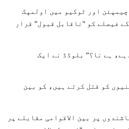
 خواتین کی 48 کلوگرام کی عالمی چیمپئن اور ٹوکیو میں اولمپک
یں اجازت دینے کے فیصلے کو "ناقابل قبول” قرار
ہے، ہے نا؟” بلوڈڈ نے ایک
نیوں کو قتل کرتے ہیں، کو بین
اشندوں پر بین الاقوامی مقابلے پر