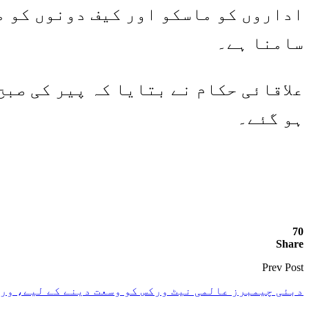
اداروں کو ماسکو اور کیف دونوں کو مط
سامنا ہے۔
ہو گئے۔
70
Share
Prev Post
دبئی چیمبرز عالمی نیٹ ورکس کو وسعت دینے کے لیے، ور