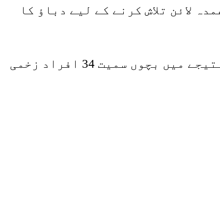
ہ لائن تلاش کرنے کے لیے دباؤ کا
علاقائی حکام نے بتایا کہ پیر کی صبح یوکرین میں روسی میزائل حملوں کے نتیجے میں بچوں سمیت 34 افراد زخمی