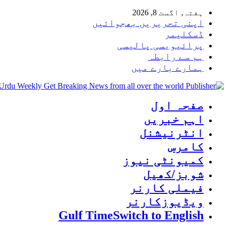
ہفتہ, اگست 8, 2026
اپنی تحریریں بھجوائیں
ڈسکلیمر
پرائیویسی پالیسی
ہم سے رابطہ
ہمارے بارے میں
 Urdu Weekly Get Breaking News from all over the world
صفحہ اول
اہم خبریں
انٹرنیشنل
کامرس
کمیونٹی نیوز
شوبز/کھیل
فیملی کارنر
ویڈیوزکارنر
Gulf Time
Switch to English