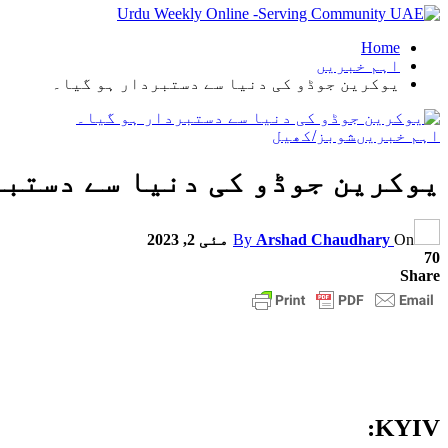
Home
اہم خبریں
یوکرین جوڈو کی دنیا سے دستبردار ہو گیا۔
اہم خبریں
شوبز/کھیل
یوکرین جوڈو کی دنیا سے دستبر
On
Arshad Chaudhary
By
مئی 2, 2023
70
Share
KYIV: