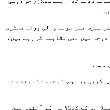
ے ساتھ ساتھ "ایسے کھلاڑی جو روسی
ں۔
چیمپیئن شپ کے لیے درج روسی جوڈوکس میں سے، انال تسویف نے 2021 میں پیرس میں ہونے والی ورلڈ ملٹری
دوحہ میں بھی مقابلہ کر رہے ہیں،
وکرین پر روس کے حملے کے بعد سے
وسرے سال تک پھیلاتے ہوئے، IOC نے روس اور بیلاروس کے کھلاڑیوں کو آئندہ بین