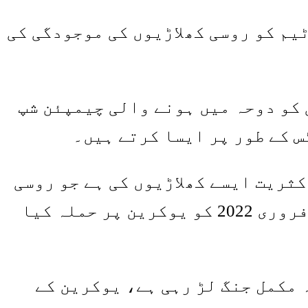
یم کو روسی کھلاڑیوں کی موجودگی کی
ی جوڈو فیڈریشن (IJF) نے روس اور بیلاروس کے جوڈوکا کو 7-14 مئی کو دوحہ میں ہونے والی چیمپئن شپ
س کے طور پر ایسا کرتے ہیں۔
کثریت ایسے کھلاڑیوں کی ہے جو روسی
فیڈریشن کی مسلح افواج کے سرگرم خدمت گزار ہیں، اس فوج کا حصہ جس نے 24 فروری 2022 کو یوکرین پر حملہ کیا
 مکمل جنگ لڑ رہی ہے، یوکرین کے