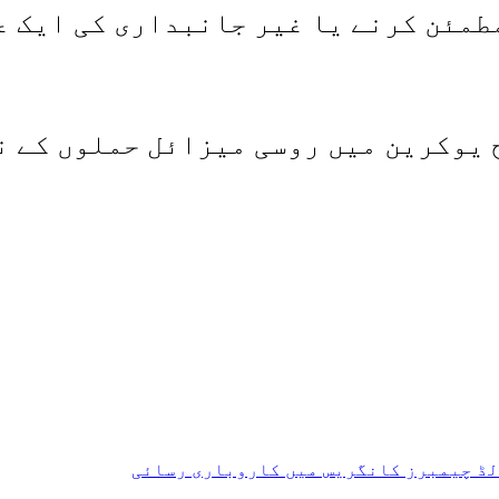
مئن کرنے یا غیر جانبداری کی ایک عمد
لڈ چیمبرز کانگریس میں کاروباری رسائی