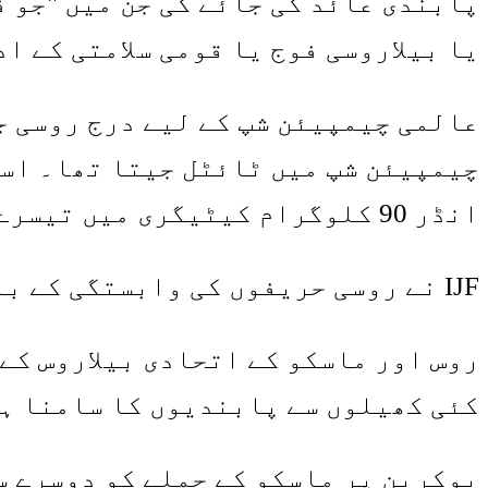
پابندی عائد کی جائے گی جن میں "جو ف
یا بیلاروسی فوج یا قومی سلامتی کے ا
چیمپیئن شپ میں ٹائٹل جیتا تھا۔ اس
انڈر 90 کلوگرام کیٹیگری میں تیسرے نمبر پر رہے۔
IJF نے روسی حریفوں کی وابستگی کے بارے میں AFP کے استفسار کا جواب نہیں دیا۔
روس اور ماسکو کے اتحادی بیلاروس کے
کئی کھیلوں سے پابندیوں کا سامنا ہ