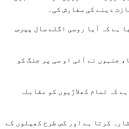
ازت دینے کی سفارش کی۔
ا ہے کہ آیا روسی اگلے سال پیرس
، جنہوں نے آئی او سی پر جنگ کو
ہے کہ تمام کھلاڑیوں کو مقابلہ
ارہ کرتا ہے اور کس طرح کھیلوں کے