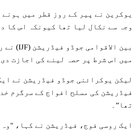
یوکرین نے پیر کے روز قطر میں ہونے 
وجہ سے نکال لیا تھا کیونکہ اس کا دع
میں اس شرط پر حصہ لینے کی اجازت دی
لیکن یوکرائنی جوڈو فیڈریشن نے ایک ب
تھا”۔
ایک روسی فوج، فیڈریشن نے کہا، "وہ 