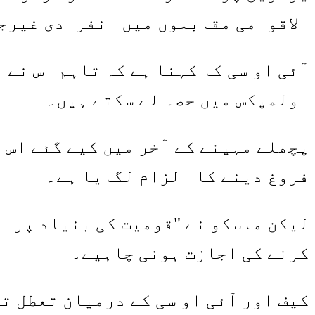
الاقوامی مقابلوں میں انفرادی غیرجا
آئی او سی کا کہنا ہے کہ تاہم اس نے 
اولمپکس میں حصہ لے سکتے ہیں۔
پچھلے مہینے کے آخر میں کیے گئے اس ا
فروغ دینے کا الزام لگایا ہے۔
لیکن ماسکو نے "قومیت کی بنیاد پر ام
کرنے کی اجازت ہونی چاہیے۔
کیف اور آئی او سی کے درمیان تعطل ت