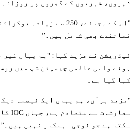
شہروں، شہریوں کے گھروں پر روزانہ گ
"اس کے بجائے، 250 سے 
نمائندے بھی شامل ہیں۔”
فیڈریشن نے مزید کہا: "ہم یہاں غیر ج
ہونے والی عالمی چیمپئن شپ میں روسی
کہا گیا ہے۔
سفارش
سکتا ہے جو فوجی اہلکار نہیں ہیں۔”