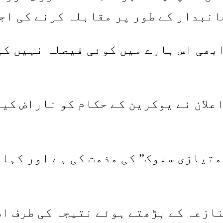
نبدار کے طور پر مقابلہ کرنے کی اج
ابھی اس بارے میں کوئی فیصلہ نہیں کی
علان نے یوکرین کے حکام کو ناراض کیا
تیازی سلوک” کی مذمت کی ہے اور کہا 
نازعہ کے بڑھتے ہوئے نتیجہ کی طرف اش