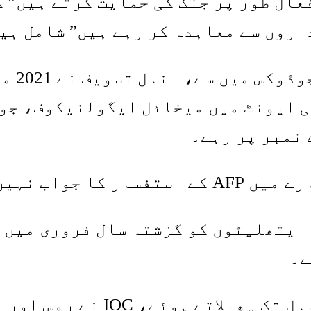
عال طور پر جنگ کی حمایت کرتے ہیں” ک
داروں سے معاہدہ کر رہے ہیں” شامل ہی
عالمی 
ی ایونٹ میں میخائل ایگولنیکوف، جو 
 ایتھلیٹوں کو گزشتہ سال فروری میں ی
ے۔
یوکرین پر ماسکو کے حملے کو د