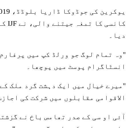
کانس
دیا۔
"وہ تمام لوگ جو ورلڈ کپ میں پرفارم
انسٹاگرام پوسٹ میں پوچھا۔
"میرے خیال میں ایک دہشت گرد ملک کے
الاقوامی مقابلوں میں شرکت کی اجازت
آئی او سی کے صدر تھامس باخ نے گزشتہ