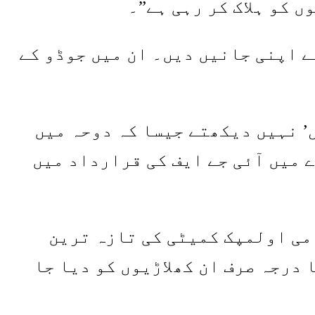
 کو ہلاک کر رہی ہے”۔
تے ہوئے اپنی جانیں دیں۔ ان میں جوڈو کے
ل’ نہیں دیکھتے جیسا کہ دوحہ میں
 میں آئی جے ایف کی قرارداد میں
دیکھتے ہیں جو 28 مارچ 2023 کی بین الاقوامی اولمپک کمیٹی کی تازہ ترین
ر ایتھلیٹس کا درجہ صرف ان کھلاڑیوں کو دیا جا