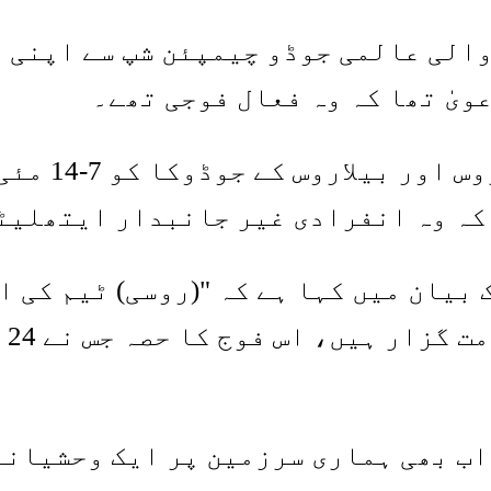
والی عالمی جوڈو چیمپئن شپ سے اپنی ٹ
ویٰ تھا کہ وہ فعال فوجی تھے۔
بین الاقوام
 کہ وہ انفرادی غیر جانبدار ایتھلیٹ
یان میں کہا ہے کہ "(روسی) ٹیم کی ا
اب بھی ہماری سرزمین پر ایک وحشیانہ