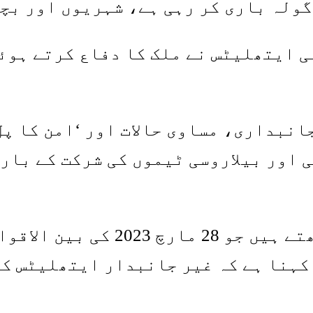
ولہ باری کر رہی ہے، شہریوں اور بچوں
زیادہ یوکرائنی ایتھلیٹس نے ملک کا دفاع کر
انبداری، مساوی حالات اور ‘امن کا پ
 اور بیلاروسی ٹیموں کی شرکت کے بارے
"مزید برآں، ہم یہاں ایک فیصلہ 
ات سے متصادم ہے، جہاں IOC کا کہنا ہے کہ غیر جانبدا