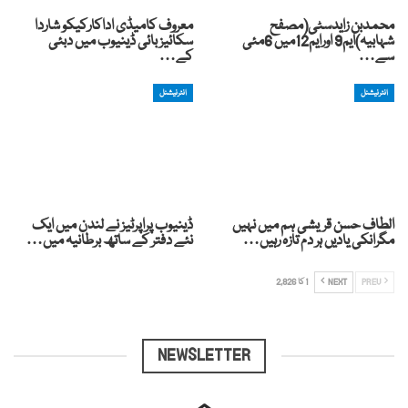
محمدبن زایدسٹی(مصفح
معروف کامیڈی اداکارکیکو شاردا
شہابیہ)ایم9 اورایم12میں 6مئی
سکائیز بائی ڈینیوب میں دبئی
سے…
کے…
انٹرنیشنل
انٹرنیشنل
الطاف حسن قریشی ہم میں نہیں
ڈینیوب پراپرٹیز نے لندن میں ایک
مگرانکی یادیں ہر دم تازہ رہیں…
نئے دفتر کے ساتھ برطانیہ میں…
PREV
NEXT
1 کا 2,826
NEWSLETTER