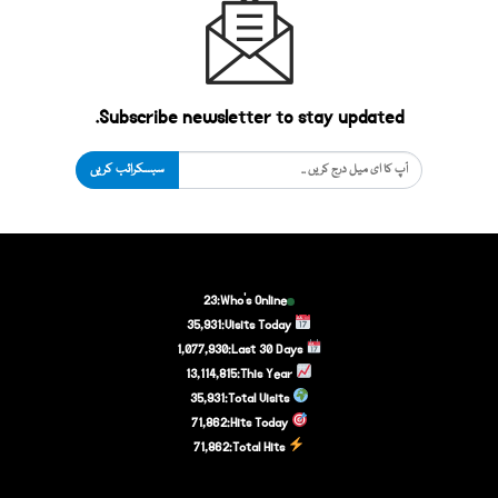
Subscribe newsletter to stay updated.
سبسکرائب کریں
23
Who's Online:
35,931
Visits Today:
1,077,930
Last 30 Days:
13,114,815
This Year:
35,931
Total Visits:
71,862
Hits Today:
71,862
Total Hits: