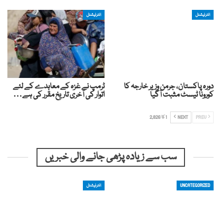
انٹرنیشنل
انٹرنیشنل
دورہ پاکستان، جرمن وزیر خارجہ کا
ٹرمپ نے غزہ کے معاہدے کے لئے
کورونا ٹیسٹ مثبت آگیا
اتوار کی آخری تاریخ مقرر کی ہے…
PREV
NEXT
1 کا 2,826
سب سے زیادہ پڑھی جانے والی خبریں
UNCATEGORIZED
انٹرنیشنل