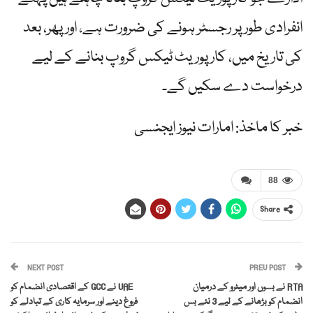
انفرادی طور پر رجسٹر ہونے کی ضرورت ہے، اور پھر، بعد
کی تاریخ میں، کارپوریٹ ٹیکس گروپ بنانے کے لیے
درخواست دے سکیں گے۔
خبر کا ماخذ: امارات نیوز ایجنسی
88
Share
NEXT POST
PREV POST
RTA نے بسوں اور میٹرو کے درمیان
UAE نے GCC کے اقتصادی انضمام کو
انضمام کو بڑھانے کے لیے 3 نئے بس
فروغ دینے اور سرمایہ کاری کے تبادلے کو