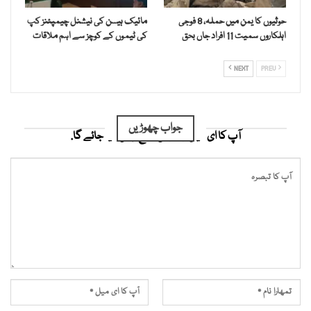
حوثیوں کا یمن میں حملہ، 8 فوجی
مائیک ہیسن کی نیشنل چیمپئنز کپ
اہلکاروں سمیت 11 افراد جاں بحق
کی ٹیموں کے کوچز سے اہم ملاقات
NEXT
PREV
جواب چھوڑیں
آپ کا ای میل ایڈریس شائع نہیں کیا جائے گا.