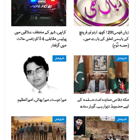
زباں فہمی291 ؛ کچھ اردو اور فرینچ
کراچی، شہر کے مختلف علاقوں میں
کے باہمی تعلق کے بارے میں ،
پولیس مقابلے، 4 ڈاکو زخمی حالت
(حصہ دُوُم)
میں گرفتار
انٹرنیشنل
انٹرنیشنل
مکہ دفاعی معاہدہ امت مسلمہ کے
میرا دوست، میرا بھائی، امیرالعظیم
لیے مضبوط دیوار ہے، گورنر سندھ
انٹرنیشنل
انٹرنیشنل