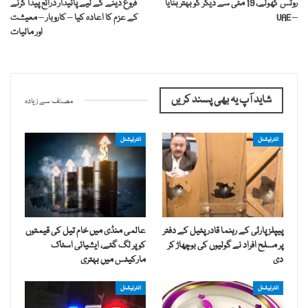
روٹس کھولے، 19 مئی سے دیگر کو بہتر بنایا
فروغ دینے کے لیے پائیدار ذرائع پیدا کرنے
– UAE
کے عزم کا اعادہ کیا – کاروبار – معیشت
اور مالیات
شاید آپ یہ بھی پسند کریں
مصنف سے زیادہ
انٹرنیشنل
انٹرنیشنل
پیپلز پارٹی کے رہنما قادر پٹیل کے دفتر
عالمی منڈی میں خام تیل کی قیمتوں
پر مسلح افراد نے گولیوں کی بوچھاڑ کر
کو پر لگ گئے، ایشیائی اسٹاک
دی
مارکیٹس میں بہتری
انٹرنیشنل
انٹرنیشنل