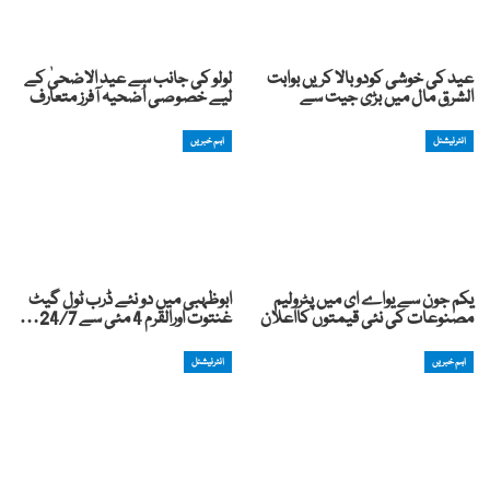
عید کی خوشی کودوبالا کریں بوابت
لولو کی جانب سے عید الاضحیٰ کے
الشرق مال میں بڑی جیت سے
لیے خصوصی اُضحیہ آفرز متعارف
انٹرنیشنل
اہم خبریں
یکم جون سے یواے ای میں پٹرولیم
ابوظہبی میں دو نئے ڈرب ٹول گیٹ
مصنوعات کی نئی قیمتوں کااعلان
غنتوت اورالقرم 4 مئی سے 24/7…
اہم خبریں
انٹرنیشنل