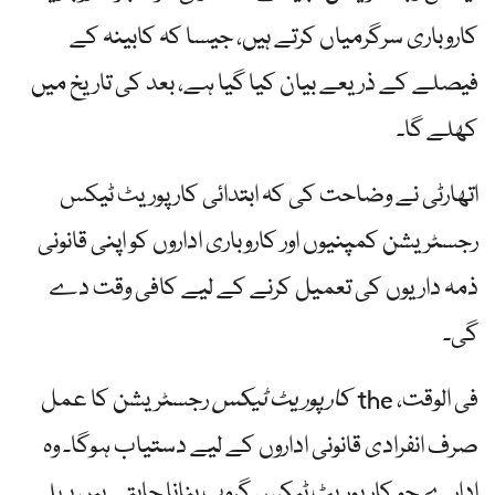
کاروباری سرگرمیاں کرتے ہیں، جیسا کہ کابینہ کے
فیصلے کے ذریعے بیان کیا گیا ہے، بعد کی تاریخ میں
کھلے گا۔
اتھارٹی نے وضاحت کی کہ ابتدائی کارپوریٹ ٹیکس
رجسٹریشن کمپنیوں اور کاروباری اداروں کو اپنی قانونی
ذمہ داریوں کی تعمیل کرنے کے لیے کافی وقت دے
گی۔
فی الوقت، the
کارپوریٹ ٹیکس
رجسٹریشن کا عمل
صرف انفرادی قانونی اداروں کے لیے دستیاب ہوگا۔ وہ
ادارے جو کارپوریٹ ٹیکس گروپ بنانا چاہتے ہیں پہلے