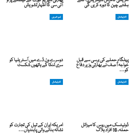
امریکی کامرس سیکریٹری اگلے
بھارتی سپریم کورٹ کے فیصلے پر او
ہفتے چین کا دورہ کریں گی
آئی سی کا اظہارِ تشویش
انٹرنیشنل
اہم خبریں
پہلگام حملے کی برسی سے قبل
دوسرے ون ڈے میں آسٹریلیا کو
خواجہ آصف نے بھارتی وزیر دفاع
سری لنکا کے ہاتھوں شکست
کو…
انٹرنیشنل
انٹرنیشنل
ڈونیٹسک میں روس کا میزائل
امریکہ ایران کے تیل کی تجارت کو
حملہ، 16 افراد ہلاک
نشانہ بنانے والی پابندیاں…