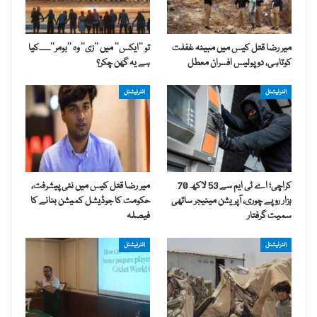
میر رضا قتل کیس میں مبینہ غفلت
تو ’’ایکس‘‘ میں ’’زی‘‘ وہ ’’بومر‘‘۔۔۔۔کیا
کوتاہی، دو پولیس افسران معطل
ہے یہ گھن چکر؟
انٹرنیشنل
انٹرنیشنل
کراچی؛ اے ٹی ایم سے 53 لاکھ 70
میر رضا قتل کیس میں نئی پیشرفت،
ہزار روپے چوری، آپریشن مینیجر ساتھی
حکومت کا جوڈیشل کمیشن بنانے کا
سمیت گرفتار
فیصلہ
انٹرنیشنل
انٹرنیشنل