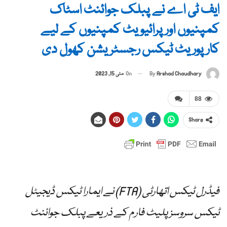
ایف ٹی اے نے پبلک جوائنٹ اسٹاک
کمپنیوں اور پرائیویٹ کمپنیوں کے لیے
کارپوریٹ ٹیکس رجسٹریشن کھول دی
By
Arshad Chaudhary
On
مئی 15, 2023
88
Share
فیڈرل ٹیکس اتھارٹی (FTA) نے ایمارا ٹیکس ڈیجیٹل
ٹیکس سروسز پلیٹ فارم کے ذریعے پبلک جوائنٹ