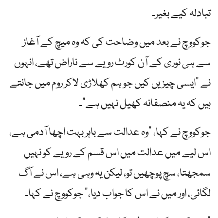
تبادلہ کیے بغیر۔
جوکووچ نے بعد میں وضاحت کی کہ وہ میچ کے آغاز
سے ہی نوری کے آن کورٹ رویے سے ناراض تھے، انہوں
نے "ایسی چیزیں کیں جو ہم کھلاڑی لاکر روم میں جانتے
ہیں کہ یہ منصفانہ کھیل نہیں ہے”۔
جوکووچ نے کہا، "وہ عدالت سے باہر بہت اچھا آدمی ہے،
اس لیے میں عدالت میں اس قسم کے رویے کو نہیں
سمجھتا، سچ پوچھیں تو، لیکن یہ وہی ہے، اس نے آگ
لگائی، اور میں نے اس کا جواب دیا،” جوکووچ نے کہا۔