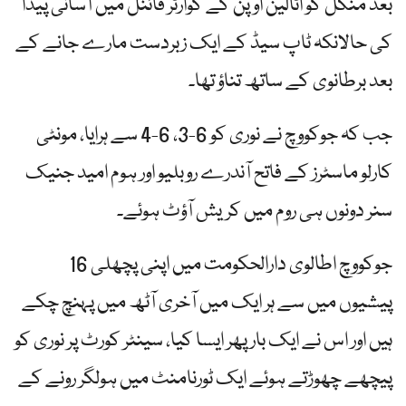
بعد منگل کو اٹالین اوپن کے کوارٹر فائنل میں آسانی پیدا
کی حالانکہ ٹاپ سیڈ کے ایک زبردست مارے جانے کے
بعد برطانوی کے ساتھ تناؤ تھا۔
جب کہ جوکووچ نے نوری کو 6-3، 6-4 سے ہرایا، مونٹی
کارلو ماسٹرز کے فاتح آندرے روبلیو اور ہوم امید جنیک
سنر دونوں ہی روم میں کریش آؤٹ ہوئے۔
جوکووچ اطالوی دارالحکومت میں اپنی پچھلی 16
پیشیوں میں سے ہر ایک میں آخری آٹھ میں پہنچ چکے
ہیں اور اس نے ایک بار پھر ایسا کیا، سینٹر کورٹ پر نوری کو
پیچھے چھوڑتے ہوئے ایک ٹورنامنٹ میں ہولگر رونے کے