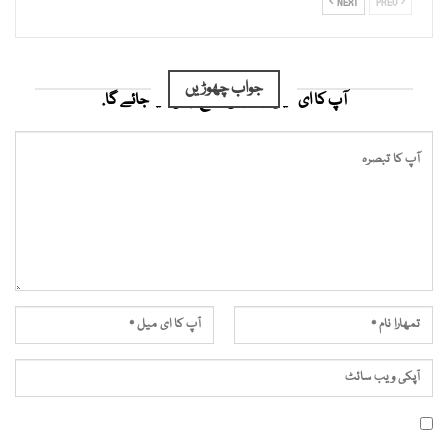
NEXT
PREV
جواب چھوڑیں
آپ کا ای میل ایڈریس شائع نہیں کیا جائے گا.