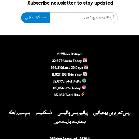
Subscribe newsletter to stay updated.
سبسکرائب کریں
21
Who's Online:
32,677
Visits Today:
980,310
Last 30 Days:
11,927,105
This Year:
32,677
Total Visits:
65,354
Hits Today:
65,354
Total Hits:
اپنی تحریریں بھجوائیں
پرائیویسی پالیسی
ڈسکلیمر
ہم سے رابطہ
ہمارے بارے میں
© 2020 - All Rights Reserved.