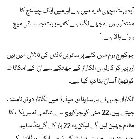
"وہ بہت اچھی فارم میں ہے اور میں ایک چیلنج کا
منتظر ہوں۔ مجھے لگتا ہے کہ یہ بہت جسمانی میچ
ہونے والا ہے۔”
جوکووچ روم میں کلے پر ساتویں ٹائٹل کی تلاش میں ہیں
اور پیر کو کارلوس الکاراز کے جھٹکے سے ان کے امکانات
کو تھوڑا آسان بنا دیا گیا ہے۔
الکاراز، جس نے بارسلونا اور میڈرڈ میں لگاتار دو ٹورنامنٹ
جیتے ہیں، 22 مئی کو جوکووچ سے عالمی نمبر ایک کا
مقام چھین لیں گے لیکن یہ 22 بار کے گرینڈ سلیم
چیمپئن ہیں جو اپنی بیلٹ کے نیچے ایک اور ٹائٹل کے