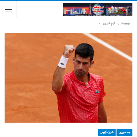
Home
اہم خبریں
اہم خبریں
شوبز/کھیل