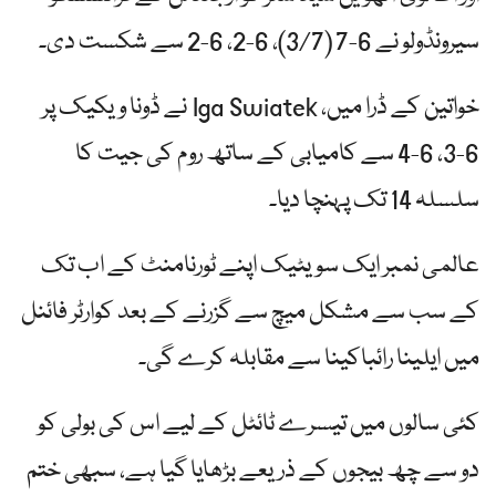
سیرونڈولو نے 6-7 (3/7)، 6-2، 6-2 سے شکست دی۔
خواتین کے ڈرا میں، Iga Swiatek نے ڈونا ویکیک پر
6-3، 6-4 سے کامیابی کے ساتھ روم کی جیت کا
سلسلہ 14 تک پہنچا دیا۔
عالمی نمبر ایک سویٹیک اپنے ٹورنامنٹ کے اب تک
کے سب سے مشکل میچ سے گزرنے کے بعد کوارٹر فائنل
میں ایلینا رائباکینا سے مقابلہ کرے گی۔
کئی سالوں میں تیسرے ٹائٹل کے لیے اس کی بولی کو
دو سے چھ بیجوں کے ذریعے بڑھایا گیا ہے، سبھی ختم