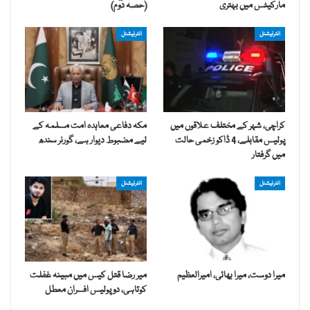
مارکیٹس میں بہتری
(حصہ دُوُم)
انٹرنیشنل
انٹرنیشنل
کراچی، شہر کے مختلف علاقوں میں
مکہ دفاعی معاہدہ امت مسلمہ کے
پولیس مقابلے، 4 ڈاکو زخمی حالت
لیے مضبوط دیوار ہے، گورنر سندھ
میں گرفتار
انٹرنیشنل
انٹرنیشنل
میرا دوست، میرا بھائی، امیرالعظیم
میر رضا قتل کیس میں مبینہ غفلت
کوتاہی، دو پولیس افسران معطل