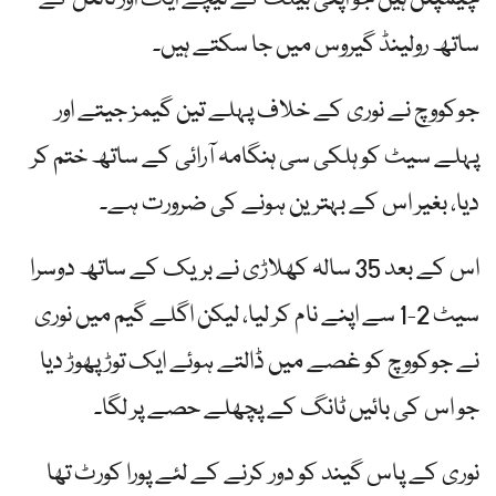
ساتھ رولینڈ گیروس میں جا سکتے ہیں۔
جوکووچ نے نوری کے خلاف پہلے تین گیمز جیتے اور
پہلے سیٹ کو ہلکی سی ہنگامہ آرائی کے ساتھ ختم کر
دیا، بغیر اس کے بہترین ہونے کی ضرورت ہے۔
اس کے بعد 35 سالہ کھلاڑی نے بریک کے ساتھ دوسرا
سیٹ 2-1 سے اپنے نام کر لیا، لیکن اگلے گیم میں نوری
نے جوکووچ کو غصے میں ڈالتے ہوئے ایک توڑ پھوڑ دیا
جو اس کی بائیں ٹانگ کے پچھلے حصے پر لگا۔
نوری کے پاس گیند کو دور کرنے کے لئے پورا کورٹ تھا