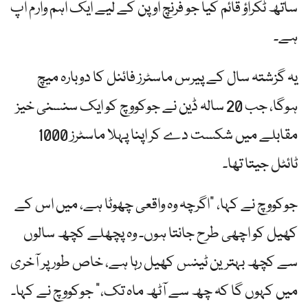
ساتھ ٹکراؤ قائم کیا جو فرنچ اوپن کے لیے ایک اہم وارم اپ
ہے۔
یہ گزشتہ سال کے پیرس ماسٹرز فائنل کا دوبارہ میچ
ہوگا، جب 20 سالہ ڈین نے جوکووچ کو ایک سنسنی خیز
مقابلے میں شکست دے کر اپنا پہلا ماسٹرز 1000
ٹائٹل جیتا تھا۔
جوکووچ نے کہا، "اگرچہ وہ واقعی چھوٹا ہے، میں اس کے
کھیل کو اچھی طرح جانتا ہوں۔ وہ پچھلے کچھ سالوں
سے کچھ بہترین ٹینس کھیل رہا ہے، خاص طور پر آخری
میں کہوں گا کہ چھ سے آٹھ ماہ تک،” جوکووچ نے کہا۔