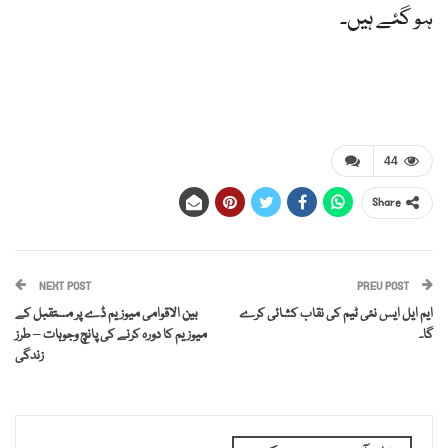
ہو گئے ہیں۔
44
Share
NEXT POST
PREV POST
ایم ایل ایس نئی ٹیم کی نقاب کشائی کرے
بین الاقوامی میوزیم ڈے پر مستقبل کے
گا۔
میوزیم کا دورہ کرنے کی پانچ وجوہات – طرز
زندگی