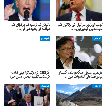
ٹرمپ ایران پر اسرائیل کی ہڑتالوں کے
بائیڈن نے ٹرمپ کے یوکرائن کے
بارے میں کہتے ہیں ،…
موقف کو ‘جدید دور کی…
انٹرنیشنل
اہم خبریں
کولمبیا، سابق جنگجو رہنما گستاو
اگر 250 رنز ہوتے تو اچھی فائٹ
پیٹرو صدارتی انتخابات میں…
کرسکتے تھے، مہدی حسن میراز
انٹرنیشنل
انٹرنیشنل