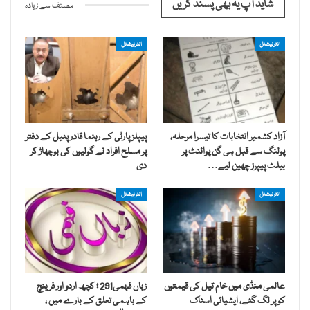
شاید آپ یہ بھی پسند کریں
مصنف سے زیادہ
انٹرنیشنل
انٹرنیشنل
آزاد کشمیر انتخابات کا تیسرا مرحلہ،
پیپلز پارٹی کے رہنما قادر پٹیل کے دفتر
پولنگ سے قبل ہی گن پوائنٹ پر
پر مسلح افراد نے گولیوں کی بوچھاڑ کر
بیلٹ پیپرز چھین لیے…
دی
انٹرنیشنل
انٹرنیشنل
عالمی منڈی میں خام تیل کی قیمتوں
زباں فہمی291 ؛ کچھ اردو اور فرینچ
کو پر لگ گئے، ایشیائی اسٹاک
کے باہمی تعلق کے بارے میں ،