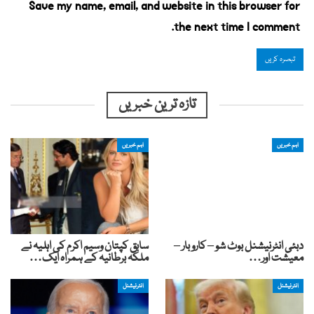
Save my name, email, and website in this browser for
the next time I comment.
تازہ ترین خبریں
اہم خبریں
اہم خبریں
دبئی انٹرنیشنل بوٹ شو – کاروبار –
سابق کپتان وسیم اکرم کی اہلیہ نے
معیشت اور…
ملکہ برطانیہ کے ہمراہ ایک…
انٹرنیشنل
انٹرنیشنل