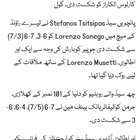
کارلوس الکاراز کو شکست دی۔ گول
پانچویں سیڈ Stefanos Tsitsipas نے تیسرے راؤنڈ
کے میچ میں Lorenzo Sonego کو 6-3, 7-6 (7/3)
سے شکست دی جو پیر کو بارش کی وجہ سے ایک اور
اطالوی، Lorenzo Musetti کے ساتھ ملاقات کے
لیے روک دیا گیا تھا۔
چھ سیڈ والے روبلیو کو دنیا کے 101 نمبر کے کھلاڑی،
جرمن کوالیفائر یانک ہینف مین نے 7-6 (7/5)، 4-6، 6-
3 سے شکست دی۔
اور اطالوی آٹھویں سیڈ سنر کو ارجنٹائن کے فرانسسکو