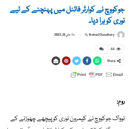
جوکووچ نے کوارٹر فائنل میں پہنچنے کے لیے
نوری کو ہرا دیا۔
By
Arshad Chaudhary
On
مئی 18, 2023
44
Share
روم:
نوواک جوکووچ نے کیمرون نوری کو پیچھے چھوڑنے کے