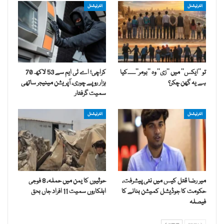
انٹرنیشنل
انٹرنیشنل
تو ’’ایکس‘‘ میں ’’زی‘‘ وہ ’’بومر‘‘۔۔۔۔کیا
کراچی؛ اے ٹی ایم سے 53 لاکھ 70
ہے یہ گھن چکر؟
ہزار روپے چوری، آپریشن مینیجر ساتھی
سمیت گرفتار
انٹرنیشنل
انٹرنیشنل
میر رضا قتل کیس میں نئی پیشرفت،
حوثیوں کا یمن میں حملہ، 8 فوجی
حکومت کا جوڈیشل کمیشن بنانے کا
اہلکاروں سمیت 11 افراد جاں بحق
فیصلہ