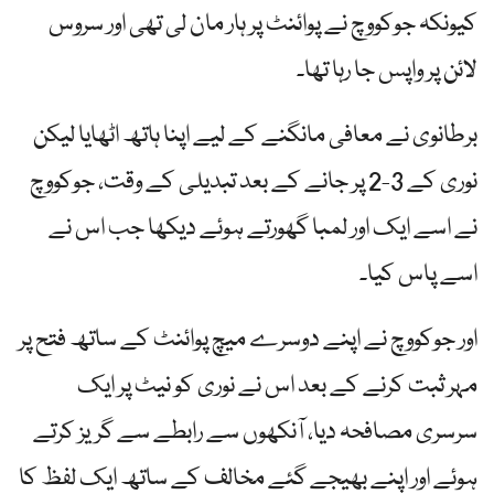
کیونکہ جوکووچ نے پوائنٹ پر ہار مان لی تھی اور سروس
لائن پر واپس جا رہا تھا۔
برطانوی نے معافی مانگنے کے لیے اپنا ہاتھ اٹھایا لیکن
نوری کے 3-2 پر جانے کے بعد تبدیلی کے وقت، جوکووچ
نے اسے ایک اور لمبا گھورتے ہوئے دیکھا جب اس نے
اسے پاس کیا۔
اور جوکووچ نے اپنے دوسرے میچ پوائنٹ کے ساتھ فتح پر
مہر ثبت کرنے کے بعد اس نے نوری کو نیٹ پر ایک
سرسری مصافحہ دیا، آنکھوں سے رابطے سے گریز کرتے
ہوئے اور اپنے بھیجے گئے مخالف کے ساتھ ایک لفظ کا