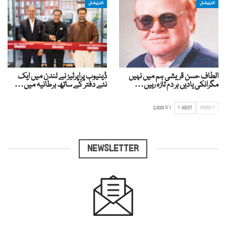
انٹرنیشنل
انٹرنیشنل
الطاف حسن قریشی ہم میں نہیں
ڈینیوب پراپرٹیز نے لندن میں ایک
مگرانکی یادیں ہر دم تازہ رہیں…
نئے دفتر کے ساتھ برطانیہ میں…
PREV
NEXT
1 کا 2,826
NEWSLETTER