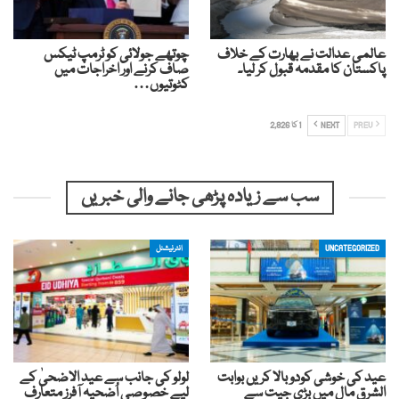
عالمی عدالت نے بھارت کے خلاف
چوتھے جولائی کو ٹرمپ ٹیکس
پاکستان کا مقدمہ قبول کر لیا۔
صاف کرنے اور اخراجات میں
کٹوتیوں…
PREV
NEXT
1 کا 2,826
سب سے زیادہ پڑھی جانے والی خبریں
UNCATEGORIZED
انٹرنیشنل
عید کی خوشی کودوبالا کریں بوابت
لولو کی جانب سے عید الاضحیٰ کے
الشرق مال میں بڑی جیت سے
لیے خصوصی اُضحیہ آفرز متعارف