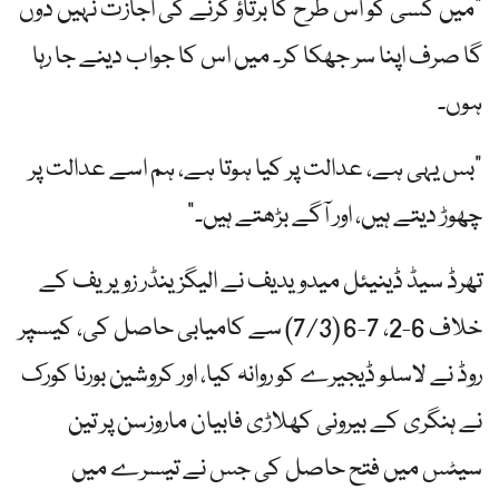
"میں کسی کو اس طرح کا برتاؤ کرنے کی اجازت نہیں دوں
گا صرف اپنا سر جھکا کر۔ میں اس کا جواب دینے جا رہا
ہوں۔
"بس یہی ہے، عدالت پر کیا ہوتا ہے، ہم اسے عدالت پر
چھوڑ دیتے ہیں، اور آگے بڑھتے ہیں۔”
تھرڈ سیڈ ڈینیئل میدویدیف نے الیگزینڈر زویریف کے
خلاف 6-2، 7-6 (7/3) سے کامیابی حاصل کی، کیسپر
روڈ نے لاسلو ڈیجیرے کو روانہ کیا، اور کروشین بورنا کورک
نے ہنگری کے بیرونی کھلاڑی فابیان ماروزسن پر تین
سیٹس میں فتح حاصل کی جس نے تیسرے میں