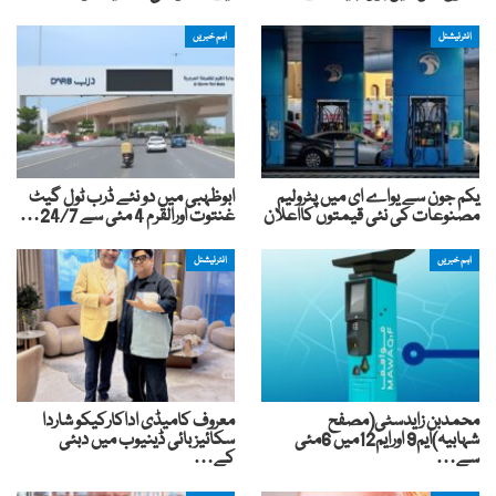
انٹرنیشنل
اہم خبریں
یکم جون سے یواے ای میں پٹرولیم
ابوظہبی میں دو نئے ڈرب ٹول گیٹ
مصنوعات کی نئی قیمتوں کااعلان
غنتوت اورالقرم 4 مئی سے 24/7…
اہم خبریں
انٹرنیشنل
محمدبن زایدسٹی(مصفح
معروف کامیڈی اداکارکیکو شاردا
شہابیہ)ایم9 اورایم12میں 6مئی
سکائیز بائی ڈینیوب میں دبئی
سے…
کے…