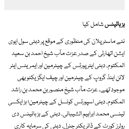
ہز ہائینس
شامل کیا
نئے ماسٹر پلان کی منظوری کے موقع پر دبئی سول ایوی
ایشن اتھارٹی کے صدر عزت مآب شیخ احمد بن سعید
المکتوم، دبئی ایئرپورٹس کے چیئرمین اور ایمریٹس ایئر
لائن اینڈ گروپ کے چیئرمین اور چیف ایگزیکٹو بھی
موجود تھے۔ عزت مآب شیخ منصور بن محمد بن راشد
المکتوم، دبئی اسپورٹس کونسل کے چیئرمین؛ ہز ایکسی
لینسی محمد ابراہیم الشیبانی، دبئی کے ہز ہائینس دی
رولرز کورٹ کے ڈائریکٹر جنرل، دبئی کی سرمایہ کاری