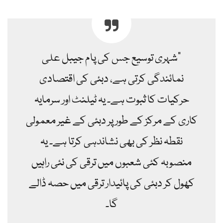
"شہری توسیع جس کی پام جیبل علی
نمائندگی کرتی ہے، دبئی کی اقتصادی
حرکیات کا ثبوت ہے۔ یہ ٹیلنٹ اور سرمایہ
کاری کے مرکز کے طور پر دبئی کے غیر معمولی
نقطہ نظر کی بھی نشاندہی کرتا ہے۔ یہ
منصوبہ کئی شعبوں میں ترقی کی نئی راہیں
کھول کر دبئی کی پائیدار ترقی میں حصہ ڈالے
گا۔