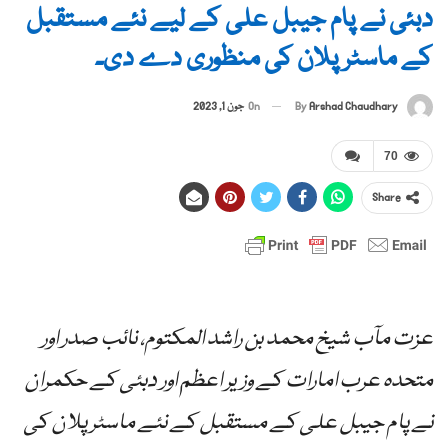
دبئی نے پام جیبل علی کے لیے نئے مستقبل
کے ماسٹر پلان کی منظوری دے دی۔
By
Arshad Chaudhary
On
جون 1, 2023
70
Share
عزت مآب شیخ محمد بن راشد المکتوم، نائب صدر اور
متحدہ عرب امارات کے وزیر اعظم اور دبئی کے حکمران
نے پام جیبل علی کے مستقبل کے نئے ماسٹر پلان کی