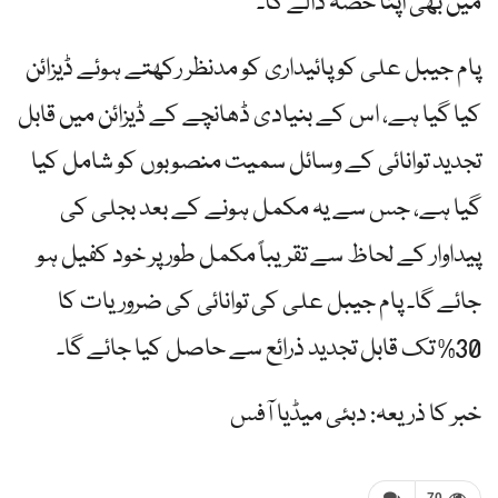
میں بھی اپنا حصہ ڈالے گا۔
پام جیبل علی کو پائیداری کو مدنظر رکھتے ہوئے ڈیزائن
کیا گیا ہے، اس کے بنیادی ڈھانچے کے ڈیزائن میں قابل
تجدید توانائی کے وسائل سمیت منصوبوں کو شامل کیا
گیا ہے، جس سے یہ مکمل ہونے کے بعد بجلی کی
پیداوار کے لحاظ سے تقریباً مکمل طور پر خود کفیل ہو
جائے گا۔ پام جیبل علی کی توانائی کی ضروریات کا
30% تک قابل تجدید ذرائع سے حاصل کیا جائے گا۔
خبر کا ذریعہ: دبئی میڈیا آفس
70