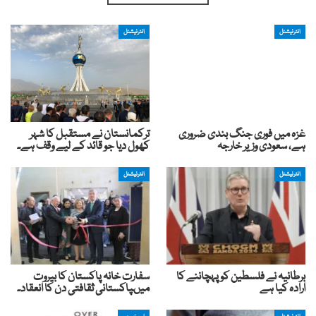
انٹرنیشنل
انٹرنیشنل
غزہ میں فوری جنگ بندی ضروری
ترکمانستان نے مستقبل کا شہر
ہے، سعودی وزیر خارجہ
کھول دیا جو قائد کے لیے وقف ہے۔
انٹرنیشنل
انٹرنیشنل
برطانیہ نے فلسطین کو پہچاننے کا
سفارت خانہ پاکستان کا بیروت
ارادہ کیا ہے
میںپاکستانی ثقافتی دن کا انعقاد۔