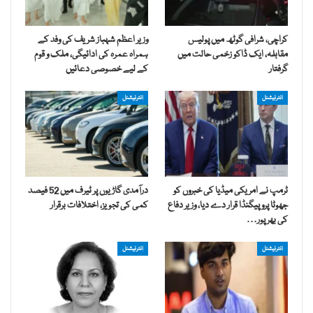
کراچی، شرافی گوٹھ میں پولیس
وزیر اعظم شہباز شریف کی وفد کے
مقابلہ، ایک ڈاکو زخمی حالت میں
ہمراہ عمرہ کی ادائیگی، ملک و قوم
گرفتار
کے لیے خصوصی دعائیں
انٹرنیشنل
انٹرنیشنل
ٹرمپ نے امریکی میڈیا کی خبروں کو
درآمدی گاڑیوں پر ٹیرف میں 52 فیصد
جھوٹا پروپیگنڈا قرار دے دیا، وزیر دفاع
کمی کی تجویز، اختلافات برقرار
کی بھرپور…
انٹرنیشنل
انٹرنیشنل