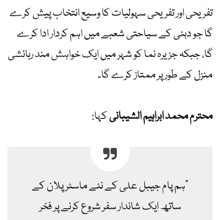
تفریحی اور تفریحی سہولیات کا وسیع انتخاب پیش کرے
گا جو دبئی کے سیاحتی شعبے میں اہم کردار ادا کرے
گا، جبکہ جزیرہ نما کو شہر میں ایک خواہش مند رہائشی
منزل کے طور پر ممتاز کرے گا۔
محترم محمد ابراہیم الشیبانی
کہا:
"ہم پام جیبل علی کے نئے ماسٹر پلان کے
ساتھ ایک شاندار سفر شروع کرنے پر فخر