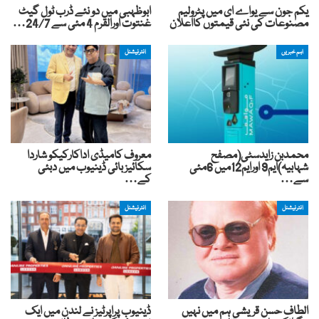
یکم جون سے یواے ای میں پٹرولیم
ابوظہبی میں دو نئے ڈرب ٹول گیٹ
مصنوعات کی نئی قیمتوں کااعلان
غنتوت اورالقرم 4 مئی سے 24/7…
اہم خبریں
انٹرنیشنل
محمدبن زایدسٹی(مصفح
معروف کامیڈی اداکارکیکو شاردا
شہابیہ)ایم9 اورایم12میں 6مئی
سکائیز بائی ڈینیوب میں دبئی
سے…
کے…
انٹرنیشنل
انٹرنیشنل
الطاف حسن قریشی ہم میں نہیں
ڈینیوب پراپرٹیز نے لندن میں ایک