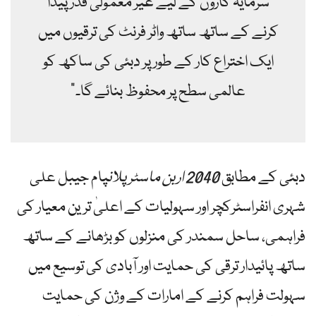
سرمایہ کاروں کے لیے غیر معمولی قدر پیدا
کرنے کے ساتھ ساتھ واٹر فرنٹ کی ترقیوں میں
ایک اختراع کار کے طور پر دبئی کی ساکھ کو
عالمی سطح پر محفوظ بنائے گا۔”
دبئی کے مطابق
2040 اربن ماسٹر پلان
پام جیبل علی
شہری انفراسٹرکچر اور سہولیات کے اعلیٰ ترین معیار کی
فراہمی، ساحل سمندر کی منزلوں کو بڑھانے کے ساتھ
ساتھ پائیدار ترقی کی حمایت اور آبادی کی توسیع میں
سہولت فراہم کرنے کے امارات کے وژن کی حمایت