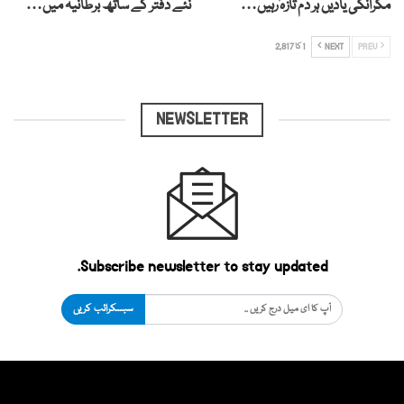
مگرانکی یادیں ہر دم تازہ رہیں…
نئے دفتر کے ساتھ برطانیہ میں…
PREV
NEXT
1 کا 2,817
NEWSLETTER
Subscribe newsletter to stay updated.
سبسکرائب کریں