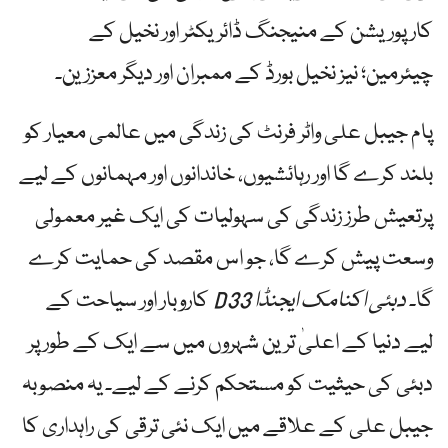
کارپوریشن کے منیجنگ ڈائریکٹر اور نخیل کے
چیئرمین؛ نیز نخیل بورڈ کے ممبران اور دیگر معززین۔
پام جیبل علی واٹر فرنٹ کی زندگی میں عالمی معیار کو
بلند کرے گا اور رہائشیوں، خاندانوں اور مہمانوں کے لیے
پرتعیش طرز زندگی کی سہولیات کی ایک غیر معمولی
وسعت پیش کرے گا، جو اس مقصد کی حمایت کرے
گا۔
دبئی اکنامک ایجنڈا D33
کاروبار اور سیاحت کے
لیے دنیا کے اعلیٰ ترین شہروں میں سے ایک کے طور پر
دبئی کی حیثیت کو مستحکم کرنے کے لیے۔ یہ منصوبہ
جیبل علی کے علاقے میں ایک نئی ترقی کی راہداری کا