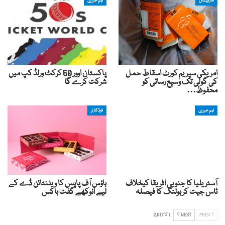
انٹرنیشنل
اہم خبریں
امریکی سپریم کورٹ اسقاط حمل
پاکستان اوور 50 کرکٹ ورلڈ کپ میں
کی گولی تک وسیع رسائی کو
شرکت کرے گا
محفوظ…
اہم خبریں
فوڈکارنر
آسٹریلیا کا جنوبی افریقا کیخلاف
ہاؤس آف پاپس کا ویلنٹائن ڈے کے
ٹاس جیت کر بولنگ کا فیصلہ
لیے انوکھے گفٹ باکس
PREV
NEXT
1 کا 2,817