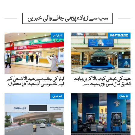
سب سے زیادہ پڑھی جانے والی خبریں
UNCATEGORIZED
انٹرنیشنل
عید کی خوشی کودوبالا کریں بوابت
لولو کی جانب سے عید الاضحیٰ کے
الشرق مال میں بڑی جیت سے
لیے خصوصی اُضحیہ آفرز متعارف
انٹرنیشنل
اہم خبریں