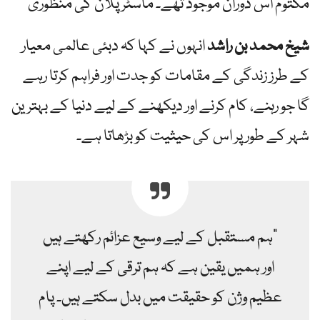
مکتوم اس دوران موجود تھے۔ ماسٹر پلان کی منظوری
شیخ محمد بن راشد
انہوں نے کہا کہ دبئی عالمی معیار
کے طرز زندگی کے مقامات کو جدت اور فراہم کرتا رہے
گا جو رہنے، کام کرنے اور دیکھنے کے لیے دنیا کے بہترین
شہر کے طور پر اس کی حیثیت کو بڑھاتا ہے۔
"ہم مستقبل کے لیے وسیع عزائم رکھتے ہیں
اور ہمیں یقین ہے کہ ہم ترقی کے لیے اپنے
عظیم وژن کو حقیقت میں بدل سکتے ہیں۔ پام