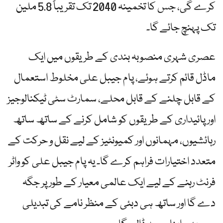
کرے گی، جس کا تخمینہ 2040 تک تقریباً 5.8 ملین
تک پہنچ جائے گا۔
عصری شہری منصوبہ بندی کے طریقوں میں ایک
ماڈل قائم کرتے ہوئے، پام جیبل علی مخلوط استعمال
کے قابل چلنے کے قابل محلے، سمارٹ سٹی ٹیکنالوجیز
اور پائیداری کے طریقوں کو شامل کرنے کے ساتھ ساتھ
رہائشیوں، مہمانوں اور کمیونٹیز کے لیے نقل و حرکت کے
متعدد اختیارات فراہم کرے گا۔ یہ پام جیبل علی کو واٹر
فرنٹ رہنے کے لیے ایک عالمی معیار کے طور پر جگہ
دے گا اور ساتھ ہی دبئی کے منظر نامے کی تبدیلی