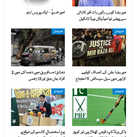
میر رضا کیس، راتوں رات قبر کشائی
امیر خسروؒ – ایکسپریس اردو
سے پہلے نیا میڈیکل بورڈ تشکیل
انٹرنیشنل
انٹرنیشنل
میر رضا علی کے انصاف کیلیے
دمشق؛ مسافر وین میں دھماکے میں 2
کراچی میں سول سوسائٹی کا احتجاج
افراد جاں بحق اور 13 زخمی
انٹرنیشنل
انٹرنیشنل
ہاکی ورلڈکپ: قومی کھلاڑیوں اور کوچز
یومِ استحصالِ کشمیرکے موقع پر