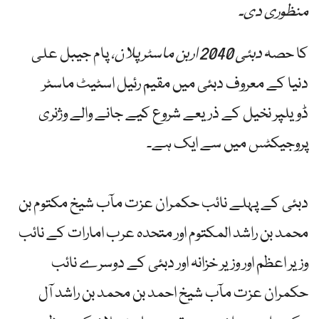
منظوری دی۔
کا حصہ
دبئی 2040 اربن ماسٹر پلان،
پام جیبل علی
دنیا کے معروف دبئی میں مقیم رئیل اسٹیٹ ماسٹر
ڈویلپر نخیل کے ذریعے شروع کیے جانے والے وژنری
پروجیکٹس میں سے ایک ہے۔
دبئی کے پہلے نائب حکمران عزت مآب شیخ مکتوم بن
محمد بن راشد المکتوم اور متحدہ عرب امارات کے نائب
وزیر اعظم اور وزیر خزانہ اور دبئی کے دوسرے نائب
حکمران عزت مآب شیخ احمد بن محمد بن راشد آل