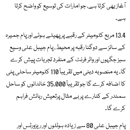
آغاز بھی کرتا ہے، جو امارات کی توسیع کو واضح کرتا
ہے۔
13.4 مربع کلومیٹر کے رقبے پر پھیلے ہوئے اور پام جمیرہ
کے سائز سے دوگنا رقبہ پر محیط، پام جیبل علی وسیع
سبز جگہوں اور واٹر فرنٹ کے منفرد تجربات پیش کرے
گا۔ یہ منصوبہ دبئی میں تقریباً 110 کلومیٹر ساحلی پٹی
کا اضافہ کرے گا جو تقریباً 35,000 خاندانوں کو ساحل
سمندر کے کنارے پر بے مثال پرتعیش رہائش فراہم
کرے گا۔
پام جیبل علی 80 سے زیادہ ہوٹلوں اور ریزورٹس اور