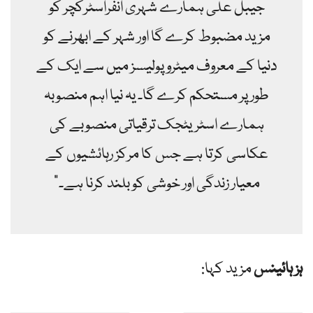
جیبل علی ہمارے شہری انفراسٹرکچر کو
مزید مضبوط کرے گا اور شہر کے ابھرنے کو
دنیا کے معروف میٹروپولیسز میں سے ایک کے
طور پر مستحکم کرے گا۔ یہ نیا اہم منصوبہ
ہمارے اسٹریٹجک ترقیاتی منصوبے کی
عکاسی کرتا ہے جس کا مرکز رہائشیوں کے
معیار زندگی اور خوشی کو بلند کرنا ہے۔”
ہز ہائینس
مزید کہا: