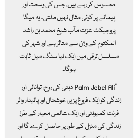
محسوس کر رہے ہیں، جس کی وسعت اور
پیمانے پر کوئی مثال نہیں ملتی۔ یہ میگا
پروجیکٹ عزت مآب شیخ محمد بن راشد
المکتوم کے وژن سے متاثر ہے اور شہر کی
مسلسل ترقی میں ایک نیا سنگ میل ثابت
ہوگا۔
"Palm Jebel Ali دبئی کی روح، توانائی اور
زندگی کو ایک فروغ پزیر، خوشحال اور پائیدار واٹر
فرنٹ کمیونٹی اور ایک عالمی معیار کے طرز
زندگی کی منزل کے طور پر حاصل کرے گا اور