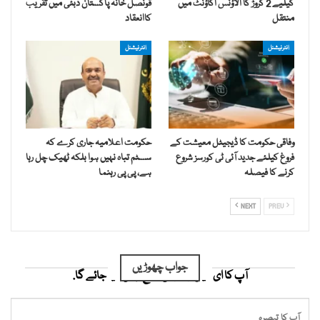
کیلیے 2 کروڑ کا الاؤنس اکاؤنٹ میں
قونصل خانہ پاکستان دبئی میں تقریب
منتقل
کاانعقاد
انٹرنیشنل
انٹرنیشنل
وفاقی حکومت کا ڈیجیٹل معیشت کے
حکومت اعلامیہ جاری کرے کہ
فروغ کیلئے جدید آئی ٹی کورسز شروع
سسٹم تباہ نہیں ہوا بلکہ ٹھیک چل رہا
کرنے کا فیصلہ
ہے، پی پی رہنما
NEXT
PREV
جواب چھوڑیں
آپ کا ای میل ایڈریس شائع نہیں کیا جائے گا.