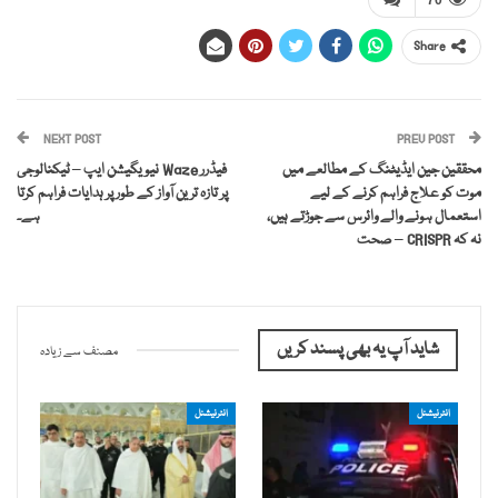
Share
NEXT POST
PREV POST
محققین جین ایڈیٹنگ کے مطالعے میں
فیڈرر Waze نیویگیشن ایپ – ٹیکنالوجی
موت کو علاج فراہم کرنے کے لیے
پر تازہ ترین آواز کے طور پر ہدایات فراہم کرتا
استعمال ہونے والے وائرس سے جوڑتے ہیں،
ہے۔
نہ کہ CRISPR – صحت
شاید آپ یہ بھی پسند کریں
مصنف سے زیادہ
انٹرنیشنل
انٹرنیشنل