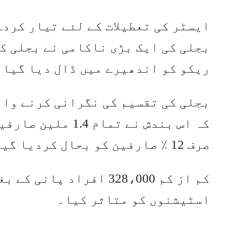
ایسٹر کی تعطیلات کے لئے تیار کرد
بجلی کی ایک بڑی ناکامی نے بجلی کو
ریکو کو اندھیرے میں ڈال دیا گیا۔
بجلی کی تقسیم کی نگرانی کرنے وال
کہ اس بندش نے تما
صرف 12 ٪ صارفین کو بحال کردیا گیا تھا۔
کم از کم 328،000 افراد
اسٹیشنوں کو متاثر کیا۔