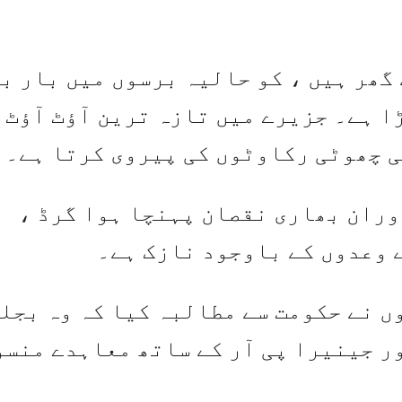
ملین افراد کے گھر ہیں ، کو حالیہ برسوں میں بار 
ا ہے۔ جزیرے میں تازہ ترین آؤٹ آؤٹ 
ی چھوٹی رکاوٹوں کی پیروی کرتا ہے۔
 دوران بھاری نقصان پہنچا ہوا گرڈ ،
ے وعدوں کے باوجود نازک ہے۔
ں نے حکومت سے مطالبہ کیا کہ وہ بجلی
ر جینیرا پی آر کے ساتھ معاہدے منسو