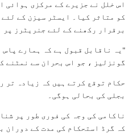
اس خلل نے جزیرے کے مرکزی ہوائی اڈ
کو متاثر کیا۔ ایسٹر سیزن کے لئے 
برقرار رکھنے کے لئے جنریٹرز پر 
"یہ ناقابل قبول ہے کہ ہمارے پاس ا
گونزلیز ، جو اس بحران سے نمٹنے ک
بجلی کی بحالی ہوگی۔
ناکامی کی وجہ کی فوری طور پر شناخ
کہ گرڈ استحکام کی مدت کے دوران ب