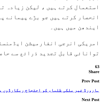
استعمال کرتے ہیں ، لیکن زیادہ تر
انحصار کرتے ہیں جو بڑے پیمانے پر
ایندھن میں ہیں۔
توانائی قابل تجدید ذرائع سے حاص
63
Share
Prev Post
ہارورڈ غیر ملکی طلباء کو احتجاج ریکارڈوں می
Next Post