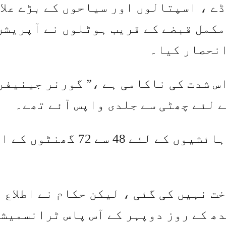
ے ، اسپتالوں اور سیاحوں کے بڑے علا
مکمل قبضے کے قریب ہوٹلوں نے آپریشن
انحصار کیا۔
س شدت کی ناکامی ہے ،” گورنر جینیفر
ے لئے چھٹی سے جلدی واپس آئے تھے۔
حکام توقع کرتے ہیں کہ زیادہ تر رہائشیوں کے لئے 48 سے 72
ت نہیں کی گئی ، لیکن حکام نے اطلاع 
دھ کے روز دوپہر کے آس پاس ٹرانسمیش