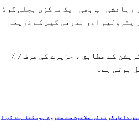
 رہائشی اب بھی ایک مرکزی بجلی گرڈ 
 پٹرولیم اور قدرتی گیس کے ذریعہ
امریکی انرجی انفارمیشن ایڈمنسٹریشن کے مطابق ، جزیرے کی صرف 7 ٪
ل ہوتی ہے۔
ں داخل کرنے کی صلاحیت سے محروم ہوسکتا ہے: ڈی ای