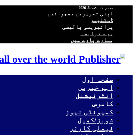
جمعرات, اگست 6, 2026
اپنی تحریریں بھجوائیں
ڈسکلیمر
پرائیویسی پالیسی
ہم سے رابطہ
ہمارے بارے میں
ll over the world
صفحہ اول
اہم خبریں
انٹرنیشنل
کامرس
کمیونٹی نیوز
شوبز/کھیل
فیملی کارنر