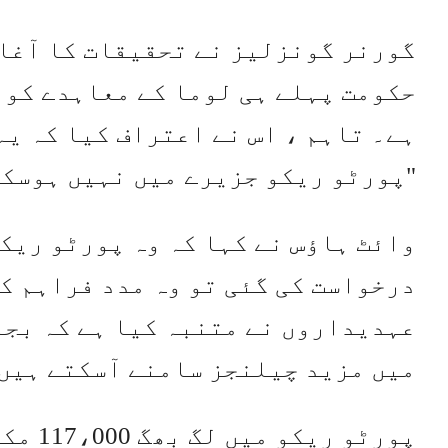
گورنر گونزلیز نے تحقیقات کا آغاز
حکومت پہلے ہی لوما کے معاہدے کو 
ہے۔ تاہم ، اس نے اعتراف کیا کہ یہ
"پورٹو ریکو جزیرے میں نہیں ہوسکت
وائٹ ہاؤس نے کہا کہ وہ پورٹو ریک
درخواست کی گئی تو وہ مدد فراہم ک
عہدیداروں نے متنبہ کیا ہے کہ بجل
میں مزید چیلنجز سامنے آسکتے ہیں
پورٹو 