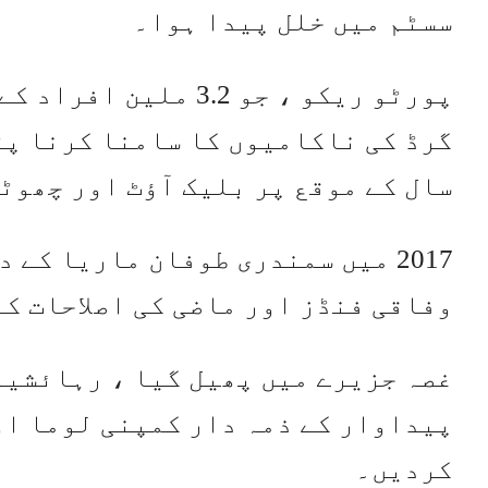
سسٹم میں خلل پیدا ہوا۔
پورٹو ریکو ، جو 3.2 
گرڈ کی ناکامیوں کا سامنا کرنا پڑ
سال کے موقع پر بلیک آؤٹ اور چھوٹ
2017 میں سمندری طوفان ماریا کے
وفاقی فنڈز اور ماضی کی اصلاحات ک
غصہ جزیرے میں پھیل گیا ، رہائشیو
پیداوار کے ذمہ دار کمپنی لوما او
کردیں۔