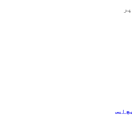
پر
چ ایس