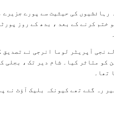
ہ رہائشیوں کی حیثیت سے پورے جزیرے م
 ختم کرنے کے بعد ، بدھ کے روز پورٹو
ے نجی آپریٹر لوما انرجی نے تصدیق ک
م 1.4 ملین صارفین کو متاثر کیا۔ شام دیر تک ، بجلی ک
 پانی کے بغیر رہ گئے تھے کیونکہ بلیک آؤٹ نے 