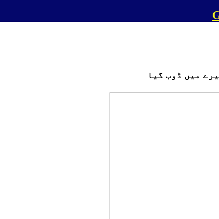
رے میں ڈوب گیا