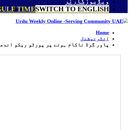
ویڈیوزکارنر
GULF TIME
SWITCH TO ENGLISH
Home
انٹرنیشنل
پاور گرڈ ناکام ہونے پر پورٹو ریکو اندھی