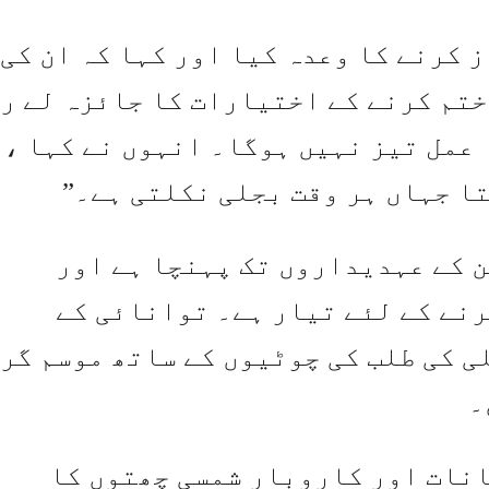
 کرنے کا وعدہ کیا اور کہا کہ ان کی
ختم کرنے کے اختیارات کا جائزہ لے ر
 عمل تیز نہیں ہوگا۔ انہوں نے کہا ،
ا جہاں ہر وقت بجلی نکلتی ہے۔”
ن کے عہدیداروں تک پہنچا ہے اور
رنے کے لئے تیار ہے۔ توانائی کے
ی کی طلب کی چوٹیوں کے ساتھ موسم گر
۔
ریکو میں لگ بھگ 117،000 مکانات اور کاروبار شمسی چھتوں کا