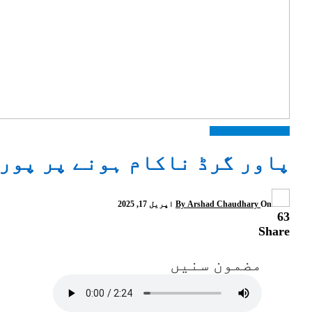
انٹرنیشنل
اہم خبریں
پاور گرڈ ناکام ہونے پر پور
On
Arshad Chaudhary
By
اپریل 17, 2025
63
Share
مضمون سنیں