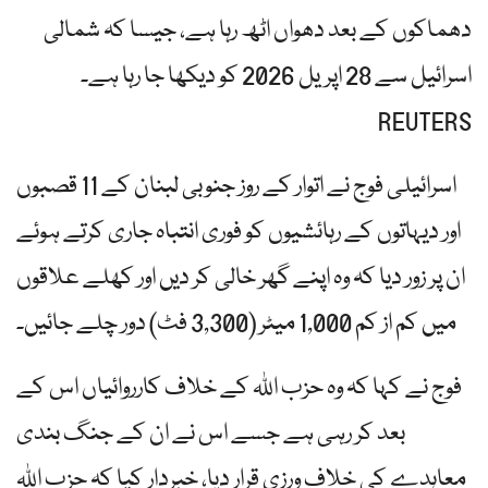
دھماکوں کے بعد دھواں اٹھ رہا ہے، جیسا کہ شمالی
اسرائیل سے 28 اپریل 2026 کو دیکھا جا رہا ہے۔
REUTERS
اسرائیلی فوج نے اتوار کے روز جنوبی لبنان کے 11 قصبوں
اور دیہاتوں کے رہائشیوں کو فوری انتباہ جاری کرتے ہوئے
ان پر زور دیا کہ وہ اپنے گھر خالی کر دیں اور کھلے علاقوں
میں کم از کم 1,000 میٹر (3,300 فٹ) دور چلے جائیں۔
فوج نے کہا کہ وہ حزب اللہ کے خلاف کارروائیاں اس کے
بعد کر رہی ہے جسے اس نے ان کے جنگ بندی
معاہدے کی خلاف ورزی قرار دیا، خبردار کیا کہ حزب اللہ