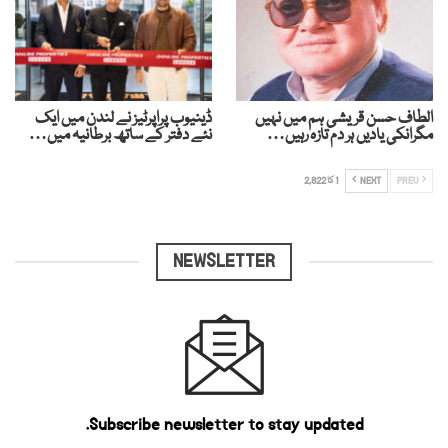
الطاف حسن قریشی ہم میں نہیں
ڈینیوب پراپرٹیز نے لندن میں ایک
مگرانکی یادیں ہر دم تازہ رہیں…
نئے دفتر کے ساتھ برطانیہ میں…
PREV
NEXT
1 کا 2,822
NEWSLETTER
Subscribe newsletter to stay updated.