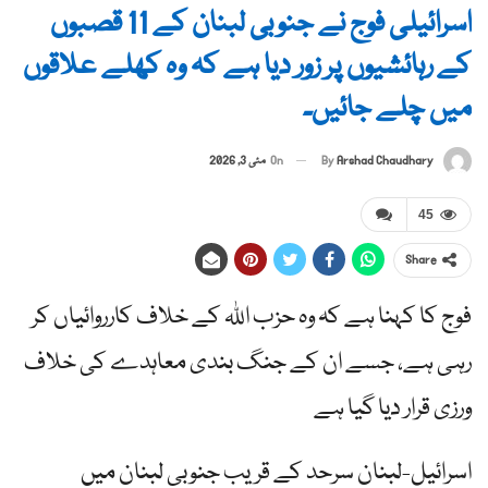
اسرائیلی فوج نے جنوبی لبنان کے 11 قصبوں
کے رہائشیوں پر زور دیا ہے کہ وہ کھلے علاقوں
میں چلے جائیں۔
By
Arshad Chaudhary
On
مئی 3, 2026
45
Share
فوج کا کہنا ہے کہ وہ حزب اللہ کے خلاف کارروائیاں کر
رہی ہے، جسے ان کے جنگ بندی معاہدے کی خلاف
ورزی قرار دیا گیا ہے
اسرائیل-لبنان سرحد کے قریب جنوبی لبنان میں