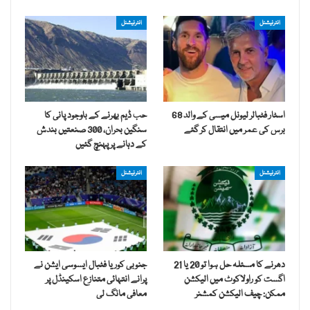
انٹرنیشنل
انٹرنیشنل
اسٹار فٹبالر لیونل میسی کے والد 68
حب ڈیم بھرنے کے باوجود پانی کا
برس کی عمر میں انتقال کر گئے
سنگین بحران، 300 صنعتیں بندش
کے دہانے پر پہنچ گئیں
انٹرنیشنل
انٹرنیشنل
دھرنے کا مسئلہ حل ہوا تو 20 یا 21
جنوبی کوریا فٹبال ایسوسی ایشن نے
اگست کو راولاکوٹ میں الیکشن
پرانے انتہائی متنازع اسکینڈل پر
ممکن: چیف الیکشن کمشنر
معافی مانگ لی