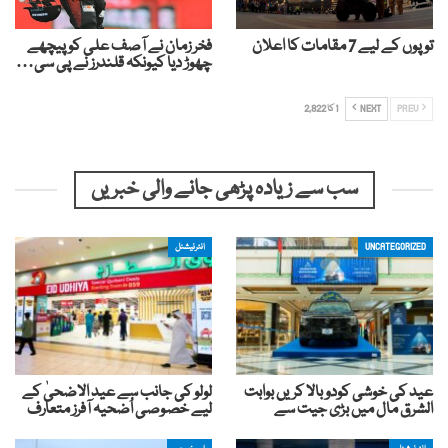
توپوں کے لیے 7 مقامات کا اعلان
فخر زمان نے آصف علی کو پیچھے
چھوڑ دیا کیونکہ قلندرز نے پی سی…
PREV
NEXT
1 کا 2,822
سب سے زیادہ پڑھی جانے والی خبریں
UNCATEGORIZED
انٹرنیشنل
عید کی خوشی کودوبالا کریں بوابت
لولو کی جانب سے عید الاضحیٰ کے
الشرق مال میں بڑی جیت سے
لیے خصوصی اُضحیہ آفرز متعارف