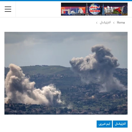
Home
انٹرنیشنل
انٹرنیشنل
اہم خبریں