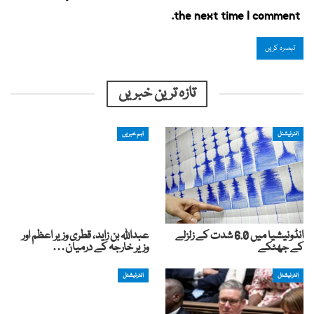
the next time I comment.
تازہ ترین خبریں
انٹرنیشنل
اہم خبریں
انڈونیشیا میں 6.0 شدت کے زلزلے
عبداللہ بن زاید، قطری وزیر اعظم اور
کے جھٹکے
وزیر خارجہ کے درمیان…
انٹرنیشنل
انٹرنیشنل