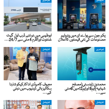
انٹرنیشنل
اہم خبریں
یکم جون سے یواے ای میں پٹرولیم
ابوظہبی میں دو نئے ڈرب ٹول گیٹ
مصنوعات کی نئی قیمتوں کااعلان
غنتوت اورالقرم 4 مئی سے 24/7…
اہم خبریں
انٹرنیشنل
محمدبن زایدسٹی(مصفح
معروف کامیڈی اداکارکیکو شاردا
شہابیہ)ایم9 اورایم12میں 6مئی
سکائیز بائی ڈینیوب میں دبئی
سے…
کے…
انٹرنیشنل
انٹرنیشنل