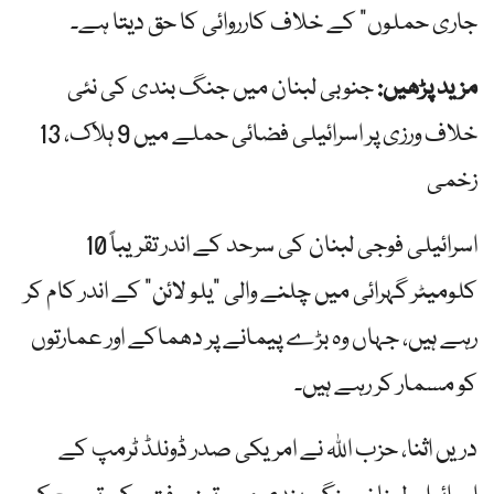
جاری حملوں” کے خلاف کارروائی کا حق دیتا ہے۔
مزید پڑھیں:
جنوبی لبنان میں جنگ بندی کی نئی
خلاف ورزی پر اسرائیلی فضائی حملے میں 9 ہلاک، 13
زخمی
اسرائیلی فوجی لبنان کی سرحد کے اندر تقریباً 10
کلومیٹر گہرائی میں چلنے والی "یلو لائن” کے اندر کام کر
رہے ہیں، جہاں وہ بڑے پیمانے پر دھماکے اور عمارتوں
کو مسمار کر رہے ہیں۔
دریں اثنا، حزب اللہ نے امریکی صدر ڈونلڈ ٹرمپ کے