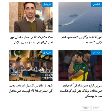
انٹرنیشنل
انٹرنیشنل
امریکا کا بندرگاہوں کا محاصرہ ختم
مکہ مشترکہ دفاعی معاہدہ خطے میں
کرنے کا عندیہ
امن کی تاریخی دستاویز ہے، بلاول
انٹرنیشنل
انٹرنیشنل
سی پی ایل: حنین شاہ کی آخری اوور
شہدا اور غازیوں کو سول اعزازات دینے
میں شاندار بولنگ بھی ٹیم کو شکست
کی منظوری، 78 نام فہرست میں شامل
سے نہ بچاسکی
NEXT
PREV