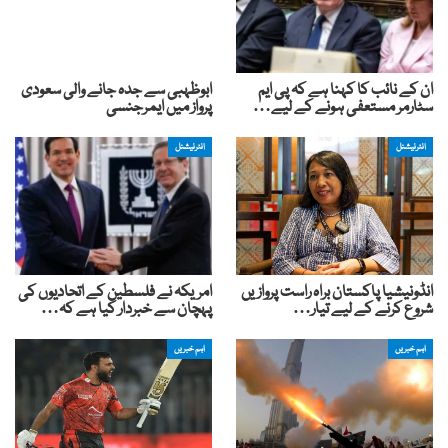
ان کے نائب کا کہنا ہے کہ پی ایم
ابوظہبی سے جدہ جانے والی سعودی
سٹارمر مستعفی ہونے کے لیے…
پرواز میں ایمرجنسی
انٹرنیشنل
انٹرنیشنل
انڈونیشیا پاکستان براہ راست پروازیں
امریکہ نے فلسطین کے اتحادیوں کی
شروع کرنے کے لیے تیار…
پہچان سے خبردار کیا ہے کہ…
اہم خبریں
اہم خبریں