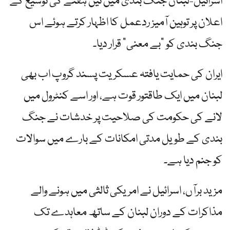
اسرائیل-لبنان جنگ بندی میں تین ہفتے کی توسیع کے
اعلان پر توہین آمیز ردعمل کا اظہار کرتے ہوئے اس
جنگ بندی کو "بے معنی” قرار دیا۔
ایران کی حمایت یافتہ عسکریت پسند گروپ اب بھی
لبنان میں ایک طاقتور قوت ہے، اور اسے کنٹرول میں
لانے کی حکومت کی صلاحیت پر خدشات نے جنگ
بندی کے طویل مدتی امکانات کے بارے میں سوالات
کو جنم دیا ہے۔
مزید برآں، اسرائیل نے امریکی ثالثی میں ہونے والے
مذاکرات کے دوران لبنان کے ساتھ معاہدے تک