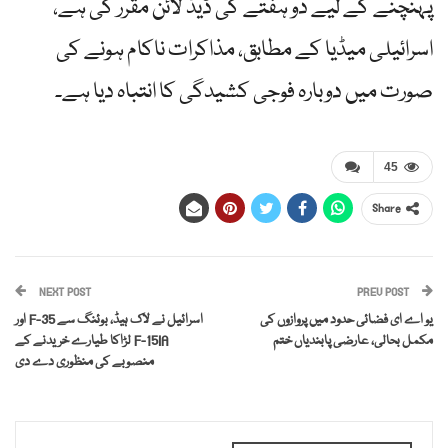
پہنچنے کے لیے دو ہفتے کی ڈیڈ لائن مقرر کی ہے،
اسرائیلی میڈیا کے مطابق، مذاکرات ناکام ہونے کی
صورت میں دوبارہ فوجی کشیدگی کا انتباہ دیا ہے۔
45
Share
NEXT POST
PREV POST
یو اے ای فضائی حدود میں پروازوں کی
اسرائیل نے لاک ہیڈ، بوئنگ سے F-35 اور
مکمل بحالی، عارضی پابندیاں ختم
F-15IA لڑاکا طیارے خریدنے کے
منصوبے کی منظوری دے دی