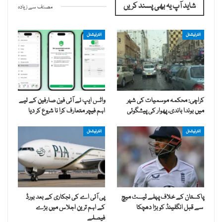
شاید آپ یہ بھی پسند کریں
مصنف سے زیادہ
انٹرنیشنل
انٹرنیشنل
کراچی: محکمہ موسمیات کی شہر
واٹس ایپ نے آئی فون صارفین کے لیے
میں بوندا باندی، پھوار کی پیشگوئی
اہم فیچر متعارف کرا نا شروع کر دیا
انٹرنیشنل
انٹرنیشنل
پاکستان کے خلاف پہلے ٹیسٹ میچ
پی آئی اے کی نجکاری کے بعد بورڈ
سے قبل انگلینڈ کو بڑا دھچکا
کے اہم ترین اجلاس میں بڑے
فیصلے