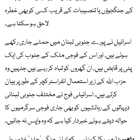
کے جنگجوؤں یا تنصیبات کے قریب کسی کو بھی خطرہ
لاحق ہو سکتا ہے۔
اسرائیل نے پورے جنوبی لبنان میں حملے جاری رکھے
ہوئے ہیں، اور اس کے فوجی ملک کے جنوب کی ایک
پٹی پر قابض ہیں، ان گھروں کو تباہ کر رہے ہیں جنہیں وہ
حزب اللہ کے زیر استعمال انفراسٹرکچر کے طور پر بیان
کرتے ہیں۔ اسرائیلی فوج نے مختلف جنوبی لبنانی
دیہاتوں کے رہائشیوں کو بھی جاری فوجی سرگرمیوں کا
حوالہ دیتے ہوئے خبردار کیا ہے کہ وہ واپس نہ جائیں۔
پڑھیں:
ٹرمپ کا کہنا ہے کہ ایران جنگ ‘جلد’ ختم ہونی