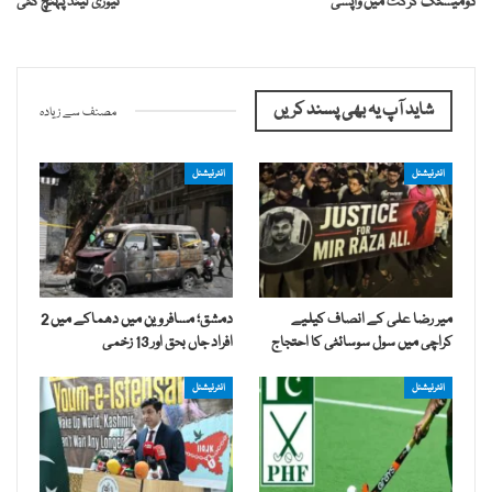
ڈومیسٹک کرکٹ میں واپسی
نیوزی لینڈ پہنچ گئی
شاید آپ یہ بھی پسند کریں
مصنف سے زیادہ
انٹرنیشنل
انٹرنیشنل
میر رضا علی کے انصاف کیلیے
دمشق؛ مسافر وین میں دھماکے میں 2
کراچی میں سول سوسائٹی کا احتجاج
افراد جاں بحق اور 13 زخمی
انٹرنیشنل
انٹرنیشنل