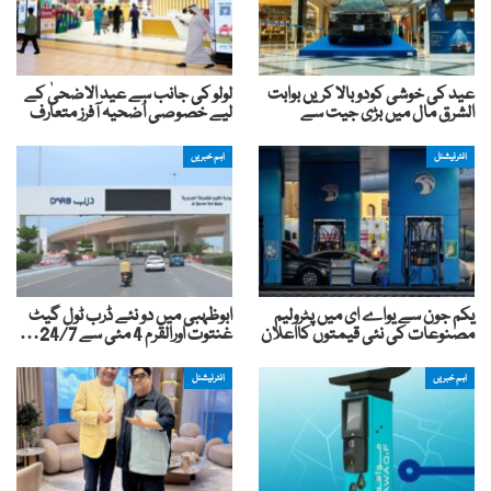
عید کی خوشی کودوبالا کریں بوابت
لولو کی جانب سے عید الاضحیٰ کے
الشرق مال میں بڑی جیت سے
لیے خصوصی اُضحیہ آفرز متعارف
انٹرنیشنل
اہم خبریں
یکم جون سے یواے ای میں پٹرولیم
ابوظہبی میں دو نئے ڈرب ٹول گیٹ
مصنوعات کی نئی قیمتوں کااعلان
غنتوت اورالقرم 4 مئی سے 24/7…
اہم خبریں
انٹرنیشنل