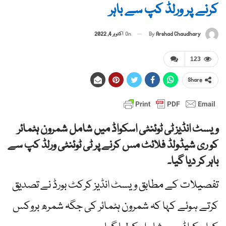
کرنے پر ورلڈ کپ سے باہر
By
Arshad Chaudhary
On
اکتوبر 4, 2022
123
Share
ویسٹ انڈیز ٹی ٹوئنٹی اسکواڈ میں شامل شمرون ہٹمائر
کو ری شیڈولڈ فلائٹ مس کرنے پر ٹی ٹوئنٹی ورلڈ کپ سے
باہر کر دیا گیا۔
تفصیلات کے مطابق ویسٹ انڈیز کرکٹ بورڈ نے تصدیق
کرتے ہوئے کہا کہ شمرون ہٹمائر کی جگہ شمرھ بروکس