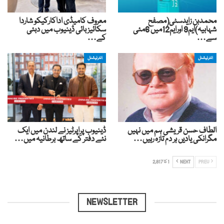
محمدبن زایدسٹی(مصفح
معروف کامیڈی اداکارکیکو شاردا
شہابیہ)ایم9 اورایم12میں 6مئی
سکائیز بائی ڈینیوب میں دبئی
سے…
کے…
انٹرنیشنل
انٹرنیشنل
الطاف حسن قریشی ہم میں نہیں
ڈینیوب پراپرٹیز نے لندن میں ایک
مگرانکی یادیں ہر دم تازہ رہیں…
نئے دفتر کے ساتھ برطانیہ میں…
PREV
NEXT
1 کا 2,817
NEWSLETTER