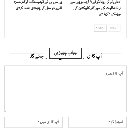
’مائی ٹوائز‘، رونالڈو نے 8 ارب روپے سے
پی سی بی نے ڈومیسٹک کرکٹر حمزہ
زائد مالیت کی سپر کار کلیکشن کی
نذر پر دو سال کی پابندی عائد کردی
جھلک دکھا دی
NEXT
PREV
جواب چھوڑیں
آپ کا ای میل ایڈریس شائع نہیں کیا جائے گا.