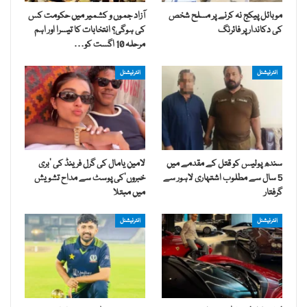
موبائل پیکج نہ کرنے پر مسلح شخص
آزاد جموں و کشمیر میں حکومت کس
کی دکاندار پر فائرنگ
کی ہوگی؟ انتخابات کا تیسرا اور اہم
مرحلہ 10 اگست کو…
انٹرنیشنل
انٹرنیشنل
سندھ پولیس کو قتل کے مقدمے میں
لامین یامال کی گرل فرینڈ کی ’بری
5 سال سے مطلوب اشتہاری لاہور سے
خبروں‘کی پوسٹ سے مداح تشویش
گرفتار
میں مبتلا
انٹرنیشنل
انٹرنیشنل