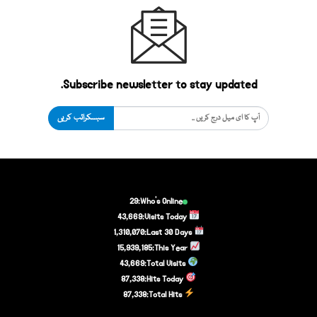
Subscribe newsletter to stay updated.
سبسکرائب کریں
29
Who's Online:
43,669
Visits Today:
1,310,070
Last 30 Days:
15,939,185
This Year:
43,669
Total Visits:
87,338
Hits Today:
87,338
Total Hits: