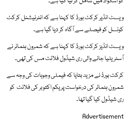
کو اسکواڈ میں شامل کر لیا گیا ہے۔
ویسٹ انڈیر کرکٹ بورڈ کا کہنا ہے کہ انٹرنیشنل کرکٹ
کونسل کو فیصلے سے آگاہ کر دیا گیا ہے۔
ویسٹ انڈیز کرکٹ بورڈ کا کہنا ہے کہ شمرون ہٹمائر نے
آسٹریلیا جانے والی ری شیڈول فلائٹ مس کی تھی۔
کرکٹ بورڈ نے مزید بتایا کہ فیملی وجوہات کی وجہ سے
شمرون ہٹمائر کی درخواست پر یکم اکتوبر کی فلائٹ کو
ری شیڈول کیا گیا تھا۔
Advertisement