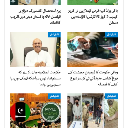
ہاکی ورلڈکپ: قومی کھلاڑیوں اور کوچز
یومِ استحصالِ کشمیرکے موقع پر
کیلیے 2 کروڑ کا الاؤنس اکاؤنٹ میں
قونصل خانہ پاکستان دبئی میں تقریب
منتقل
کاانعقاد
انٹرنیشنل
انٹرنیشنل
وفاقی حکومت کا ڈیجیٹل معیشت کے
حکومت اعلامیہ جاری کرے کہ
فروغ کیلئے جدید آئی ٹی کورسز شروع
سسٹم تباہ نہیں ہوا بلکہ ٹھیک چل رہا
کرنے کا فیصلہ
ہے، پی پی رہنما
انٹرنیشنل
انٹرنیشنل