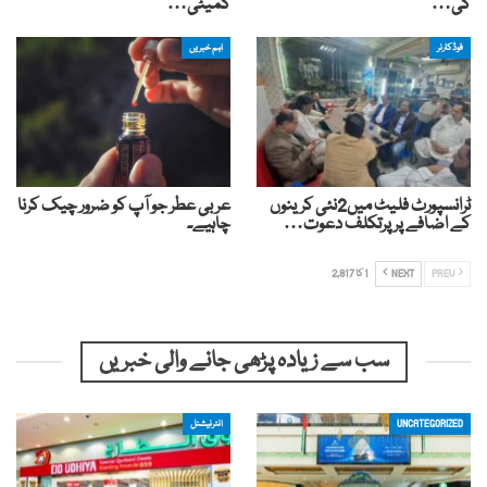
کی…
کمیٹی…
فوڈکارنر
اہم خبریں
ٹرانسپورٹ فلیٹ میں2نئی کرینوں
عربی عطر جو آپ کو ضرور چیک کرنا
کے اضافے پرپرتکلف دعوت…
چاہیے۔
PREV
NEXT
1 کا 2,817
سب سے زیادہ پڑھی جانے والی خبریں
UNCATEGORIZED
انٹرنیشنل