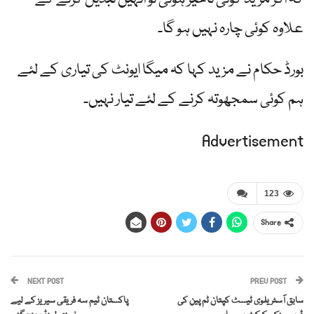
علاوہ کوئی چارہ نہیں ہو گا۔
بورڈ حکام نے مزید کہا کہ میگا ایونٹ کی تیاری کے لئے
ہم کوئی سمجھوتہ کرنے کے لئے تیار نہیں۔
Advertisement
123
Share
NEXT POST
PREV POST
سابق آسٹریلوی ٹیسٹ کپتان ٹم پین کی
پاکستان ٹیم سہ فریقی سیریز کے لیے