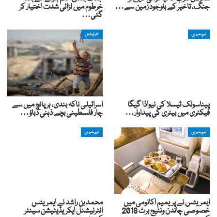
جنگ، تاخیر کے باوجود زمین سے…
خرطوم میں لڑائی شدت اختیار کر
گئی…
اہم خبریں
انٹرنیشنل
پیناسونک ٹیسلا کی نیواڈا گیگا
اسرائیلی ناکہ بندی، ہر پانچ میں سے
فیکٹری میں بیٹری کی پیداوار…
چار فلسطینی بچے ذہنی دباؤ…
اہم خبریں
اہم خبریں
ایمریٹس نے پریمیم اکانومی میں
محمد بن راشد نے ایمریٹس
خصوصی چاندن ونٹیج برٹ 2016
انٹرنیشنل ایکریڈیٹیشن سینٹر