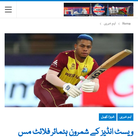
Home
اہم خبریں
اہم خبریں
شوبز/کھیل
ویسٹ انڈیز کے شمرون ہٹمائر فلائٹ مس