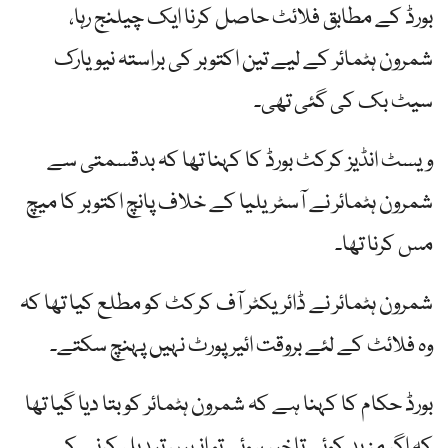
بورڈ کے مطابق فلائٹ حاصل کرنا ایک چیلنج رہا،
شمرون ہٹمائر کے لیے تین اکتوبر کی براستہ نیویارک
سیٹ بک کی گئی تھی۔
ویسٹ انڈیز کرکٹ بورڈ کا کہنا تھا کہ بدقسمتی سے
شمرون ہٹمائر نے آسٹریلیا کے خلاف پانچ اکتوبر کا میچ
مس کرنا تھا۔
شمرون ہٹمائر نے ڈائریکٹر آف کرکٹ کو مطلع کیا تھا کہ
وہ فلائٹ کے لئے بروقت ائیرپورٹ نہیں پہنچ سکتے۔
بورڈ حکام کا کہنا ہے کہ شمرون ہٹمائر کو بتا دیا گیا تھا
کہ اگر مزید کوئی تاخیر ہوئی تو انہیں تبدیل کرنے کے