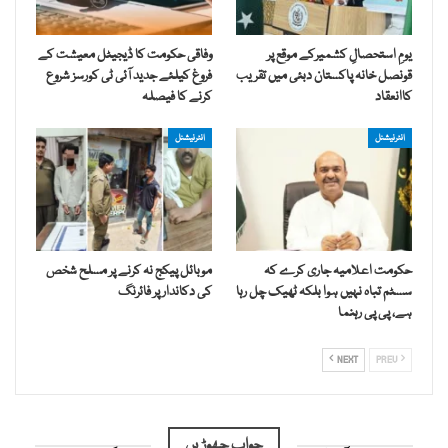
یومِ استحصالِ کشمیرکے موقع پر
وفاقی حکومت کا ڈیجیٹل معیشت کے
قونصل خانہ پاکستان دبئی میں تقریب
فروغ کیلئے جدید آئی ٹی کورسز شروع
کاانعقاد
کرنے کا فیصلہ
انٹرنیشنل
انٹرنیشنل
حکومت اعلامیہ جاری کرے کہ
موبائل پیکج نہ کرنے پر مسلح شخص
سسٹم تباہ نہیں ہوا بلکہ ٹھیک چل رہا
کی دکاندار پر فائرنگ
ہے، پی پی رہنما
NEXT
PREV
جواب چھوڑیں