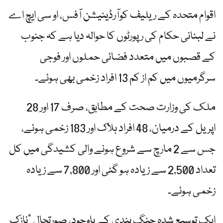
اقوام متحدہ کے ریلیف کوآرڈینیشن آفس، او سی ایچ اے
نے لبنانی حکام کی رپورٹوں کا حوالہ دیا ہے کہ جنوب
کے قصبوں میں متعدد فضائی حملوں اور فوجی
سرگرمیوں میں کم از کم 13 افراد زخمی بھی ہوئے۔
ملک کی وزارت صحت کے مطابق، صرف 17 اور 28
اپریل کے درمیان، 48 افراد ہلاک اور 183 زخمی ہوئے،
جس سے 2 مارچ سے شروع ہونے والی کشیدگی میں کل
تعداد 2,500 سے زیادہ ہو گئی اور 7,800 سے زیادہ
زخمی ہوئے۔
ایک توسیع شدہ جنگ بندی کے باوجود، صورتحال "نازک