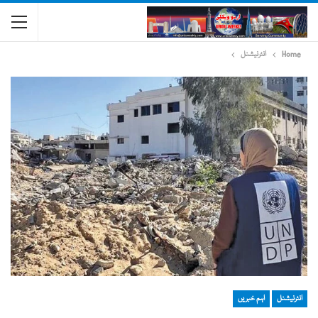
Home
انٹرنیشنل
انٹرنیشنل
اہم خبریں