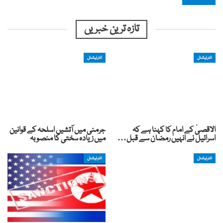
تازہ ترین خبریں
انٹرنیشنل
انٹرنیشنل
الاقصیٰ کے امام کا کہنا ہے کہ
جرمنی میں آتشیں اسلحہ کے قوانین
اسرائیل نے انہیں رمضان سے قبل…
میں زیادہ سختی کا منصوبہ
انٹرنیشنل
انٹرنیشنل