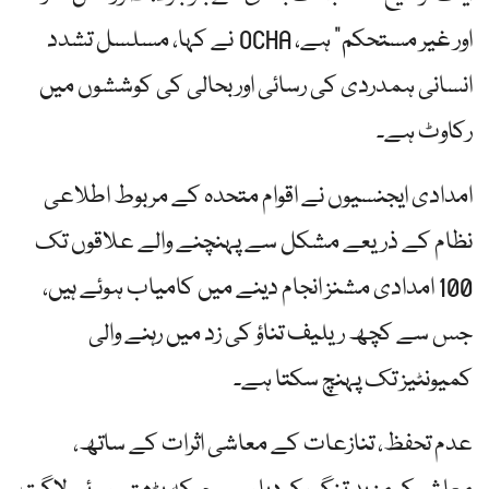
اور غیر مستحکم” ہے، OCHA نے کہا، مسلسل تشدد
انسانی ہمدردی کی رسائی اور بحالی کی کوششوں میں
رکاوٹ ہے۔
امدادی ایجنسیوں نے اقوام متحدہ کے مربوط اطلاعی
نظام کے ذریعے مشکل سے پہنچنے والے علاقوں تک
100 امدادی مشنز انجام دینے میں کامیاب ہوئے ہیں،
جس سے کچھ ریلیف تناؤ کی زد میں رہنے والی
کمیونٹیز تک پہنچ سکتا ہے۔
عدم تحفظ، تنازعات کے معاشی اثرات کے ساتھ،