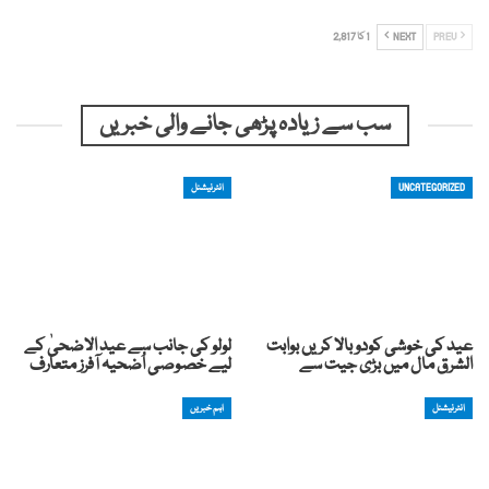
PREV
NEXT
1 کا 2,817
سب سے زیادہ پڑھی جانے والی خبریں
UNCATEGORIZED
انٹرنیشنل
عید کی خوشی کودوبالا کریں بوابت
لولو کی جانب سے عید الاضحیٰ کے
الشرق مال میں بڑی جیت سے
لیے خصوصی اُضحیہ آفرز متعارف
انٹرنیشنل
اہم خبریں