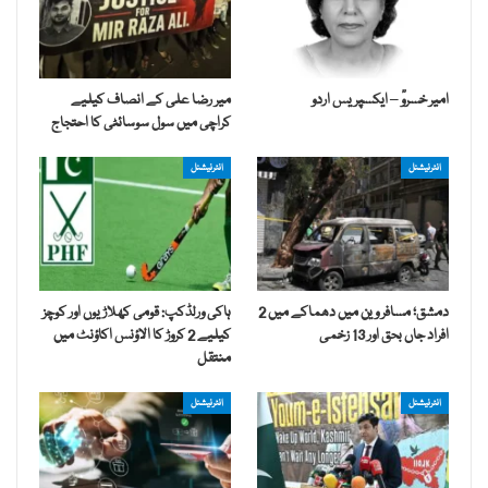
امیر خسروؒ – ایکسپریس اردو
میر رضا علی کے انصاف کیلیے
کراچی میں سول سوسائٹی کا احتجاج
انٹرنیشنل
انٹرنیشنل
دمشق؛ مسافر وین میں دھماکے میں 2
ہاکی ورلڈکپ: قومی کھلاڑیوں اور کوچز
افراد جاں بحق اور 13 زخمی
کیلیے 2 کروڑ کا الاؤنس اکاؤنٹ میں
منتقل
انٹرنیشنل
انٹرنیشنل