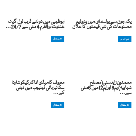
یکم جون سے یواے ای میں پٹرولیم
ابوظہبی میں دو نئے ڈرب ٹول گیٹ
مصنوعات کی نئی قیمتوں کااعلان
غنتوت اورالقرم 4 مئی سے 24/7…
اہم خبریں
انٹرنیشنل
محمدبن زایدسٹی(مصفح
معروف کامیڈی اداکارکیکو شاردا
شہابیہ)ایم9 اورایم12میں 6مئی
سکائیز بائی ڈینیوب میں دبئی
سے…
کے…
انٹرنیشنل
انٹرنیشنل