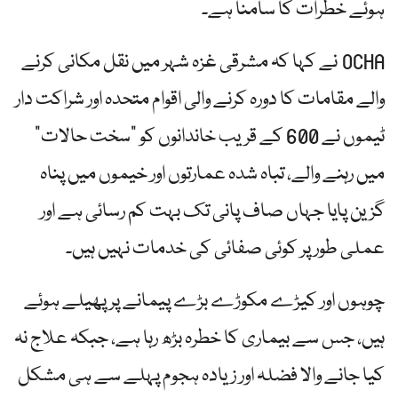
ہوئے خطرات کا سامنا ہے۔
OCHA نے کہا کہ مشرقی غزہ شہر میں نقل مکانی کرنے
والے مقامات کا دورہ کرنے والی اقوام متحدہ اور شراکت دار
ٹیموں نے 600 کے قریب خاندانوں کو "سخت حالات”
میں رہنے والے، تباہ شدہ عمارتوں اور خیموں میں پناہ
گزین پایا جہاں صاف پانی تک بہت کم رسائی ہے اور
عملی طور پر کوئی صفائی کی خدمات نہیں ہیں۔
چوہوں اور کیڑے مکوڑے بڑے پیمانے پر پھیلے ہوئے
ہیں، جس سے بیماری کا خطرہ بڑھ رہا ہے، جبکہ علاج نہ
کیا جانے والا فضلہ اور زیادہ ہجوم پہلے سے ہی مشکل