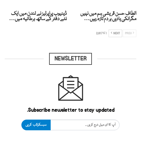
الطاف حسن قریشی ہم میں نہیں
ڈینیوب پراپرٹیز نے لندن میں ایک
مگرانکی یادیں ہر دم تازہ رہیں…
نئے دفتر کے ساتھ برطانیہ میں…
PREV
NEXT
1 کا 2,817
NEWSLETTER
Subscribe newsletter to stay updated.
سبسکرائب کریں