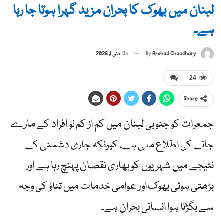
لبنان میں بھوک کا بحران مزید گہرا ہوتا جا رہا
ہے۔
By
Arshad Chaudhary
On
مئی 1, 2026
24
Share
جمعرات کو جنوبی لبنان میں کم از کم نو افراد کے مارے
جانے کی اطلاع ملی ہے، کیونکہ جاری دشمنی کے
نتیجے میں شہریوں کو بھاری نقصان پہنچ رہا ہے اور
بڑھتی ہوئی بھوک اور عوامی خدمات میں تناؤ کی وجہ
سے بگڑتا ہوا انسانی بحران ہے۔