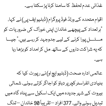
غذائی عدم تحفظ کا سامنا کرنا پڑ سکتا ہے۔
اقوام متحدہ کے ورلڈ فوڈ پروگرام (ڈبلیو ایف پی) نے کہا،
"ہر تعداد کے پیچھے خاندان اپنی خوراک کی ضروریات کو
مسلسل پورا کرنے کے لیے جدوجہد کر رہے ہیں،” جیسا
کہ یہ شراکت داروں کے ساتھ مل کر امداد کو بڑھا رہا
ہے۔
عالمی ادارہ صحت (ڈبلیو ایچ او) نے رپورٹ کیا کہ
بنیادی انفراسٹرکچر پر دباؤ کو اجاگر کرتے ہوئے، شمالی
بیروت کے شہر جدیدہ میں ایک اسکول سے پناہ گاہ میں
تبدیل ہونے والے، 377 افراد – تقریباً 90 خاندان – تنگ