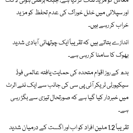
معاش کو مزید تنگ کر دیا ہے، جبکہ بڑھتی ہوئی لاگت
اور سپلائی میں خلل خوراک کی عدم تحفظ کو مزید
خراب کر رہے ہیں۔
اندازے بتاتے ہیں کہ تقریباً ایک چوتھائی آبادی شدید
بھوک کا سامنا کر رہی ہے۔
بدھ کے روز اقوام متحدہ کی حمایت یافتہ عالمی فوڈ
سیکیورٹی ٹریکر آئی پی سی کی جانب سے ایک نئے الرٹ
میں خبردار کیا گیا ہے کہ صورتحال تیزی سے بگڑ رہی
ہے۔
تقریباً 1.2 ملین افراد کو اب اور اگست کے درمیان شدید