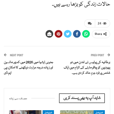
حالات زندگی کو بڑھا رہے ہیں۔
24
Share
NEXT POST
PREV POST
برطانیہ کی پولیس نے لندن میں دو
جنوبی ایشیا میں 2026 میں کمزور مانسون
یہودیوں کو چاقو مارنے کے الزام میں ایک
اور زیادہ درجہ حرارت دیکھنے کا امکان: پی
شخص پر فرد جرم عائد کر دی ہے۔
ایم ڈی
شاید آپ یہ بھی پسند کریں
مصنف سے زیادہ
انٹرنیشنل
انٹرنیشنل