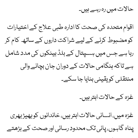
حالات میں رہ رہے ہیں۔
اقوام متحدہ کی صحت کا ادارہ طبی علاج کے اختیارات
کو مضبوط کرنے کے لیے شراکت داروں کے ساتھ کام کر
رہا ہے جس میں ہسپتال کے بلڈ بینکوں کی مدد شامل
ہے تاکہ ہنگامی حالات کے دوران جان بچانے والی
منتقلی کو یقینی بنایا جا سکے۔
غزہ کے حالات ابتر ہیں۔
غزہ میں، انسانی حالات ابتر ہیں، خاندانوں کو بھیڑ بھری
پناہ گاہوں، پانی تک محدود رسائی اور صحت کے بڑھتے