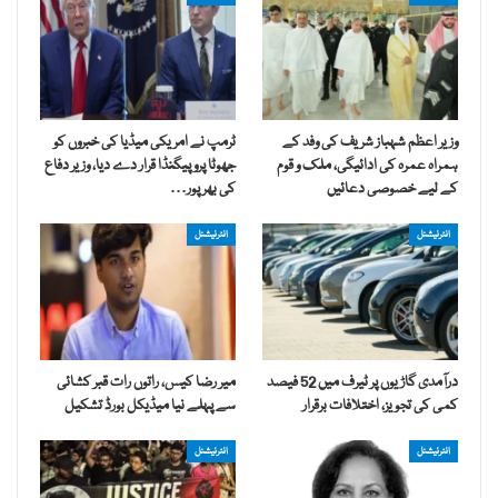
وزیر اعظم شہباز شریف کی وفد کے
ٹرمپ نے امریکی میڈیا کی خبروں کو
ہمراہ عمرہ کی ادائیگی، ملک و قوم
جھوٹا پروپیگنڈا قرار دے دیا، وزیر دفاع
کے لیے خصوصی دعائیں
کی بھرپور…
انٹرنیشنل
انٹرنیشنل
درآمدی گاڑیوں پر ٹیرف میں 52 فیصد
میر رضا کیس، راتوں رات قبر کشائی
کمی کی تجویز، اختلافات برقرار
سے پہلے نیا میڈیکل بورڈ تشکیل
انٹرنیشنل
انٹرنیشنل