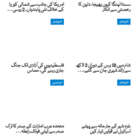
سستا لہنگا کیوں بھیجا، دلہن کا
امريکا کی جانب سے شمالی کوريا
رخصتی سے انکار
کے خلاف نئی پابندياں، 2 روسی…
انٹرنیشنل
انٹرنیشنل
شام میں 10 برس کے دوران 3 لاکھ
فلسطینیوں کی آزادی تک جنگ
سے زائد شہری جان سے گئے،…
جاری رہے گی، حماس
انٹرنیشنل
اہم خبریں
غزہ شہر کے جارحانہ سے پہلے
متحدہ عرب امارات کے صدر کا ترک
اسرائیل نے قوتیں تیار کیں
صدر سے ٹیلی فونک رابطہ…