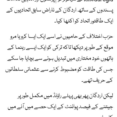
پسندوں کے ساتھ اردگان کے ناراض سابق اتحادیوں کے
ایک طاقتور اتحاد کو اکٹھا کیا۔
حزب اختلاف کے حامیوں نے اسے ایک ایسا کرو یا مرو
موقع کے طور پر دیکھا تاکہ ترکی کو ایک ایسے رہنما کے
ہاتھوں خود مختاری میں تبدیل ہونے سے بچایا جا سکے
جس کی طاقت کو مضبوط کرنے سے عثمانی سلطانوں
کے حریف تھے۔
لیکن اردگان پھر بھی پہلے راؤنڈ میں مکمل طور پر
جیتنے کے فیصد پوائنٹ کے ایک حصے میں آنے میں