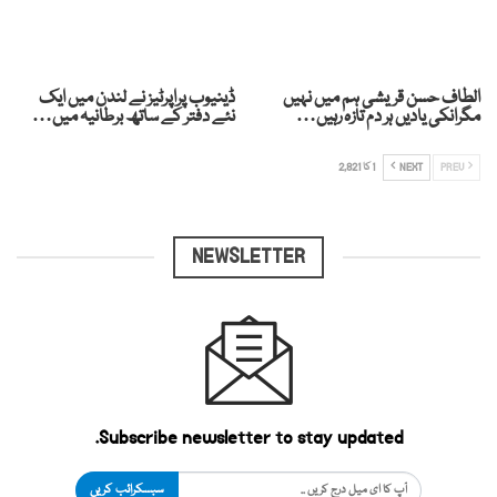
الطاف حسن قریشی ہم میں نہیں
ڈینیوب پراپرٹیز نے لندن میں ایک
مگرانکی یادیں ہر دم تازہ رہیں…
نئے دفتر کے ساتھ برطانیہ میں…
PREV
NEXT
1 کا 2,821
NEWSLETTER
Subscribe newsletter to stay updated.
سبسکرائب کریں