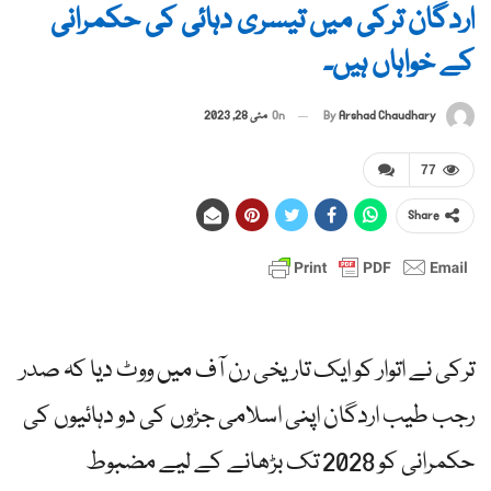
اردگان ترکی میں تیسری دہائی کی حکمرانی
کے خواہاں ہیں۔
By
Arshad Chaudhary
On
مئی 28, 2023
77
Share
ترکی نے اتوار کو ایک تاریخی رن آف میں ووٹ دیا کہ صدر
رجب طیب اردگان اپنی اسلامی جڑوں کی دو دہائیوں کی
حکمرانی کو 2028 تک بڑھانے کے لیے مضبوط