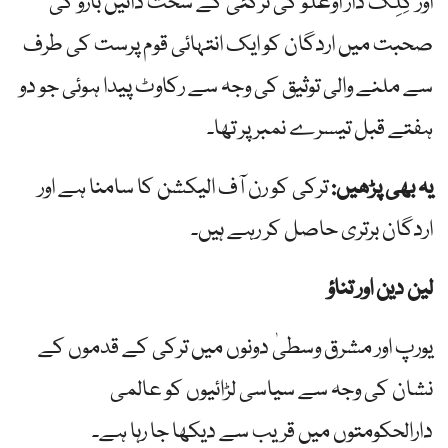
اور کِلِک دار اوغلو کی ترکئی کے سخت دائیں بازو کی
صحبت میں اردگان کو ایک انتہائی قوم پرست کی طرف
سے ملنے والی توثیق کی وجہ سے رکاوٹ پیدا ہوئی جو دو
ہفتے قبل تیسرے نمبر پر تھا۔
یہ بھی پڑھیں:
ترکی کو رن آف الیکشن کا سامنا ہے اور
اردگان برتری حاصل کر رہے ہیں۔
لین دین اور تناؤ
یورپ اور مشرق وسطیٰ دونوں میں ترکی کے قدموں کے
نشان کی وجہ سے سیاسی لڑائیوں کو عالمی
دارالحکومتوں میں قریب سے دیکھا جا رہا ہے۔