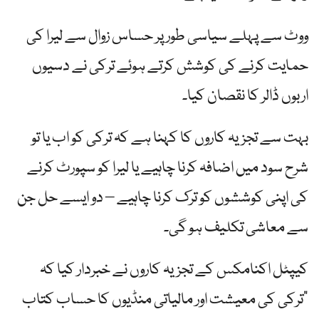
ووٹ سے پہلے سیاسی طور پر حساس زوال سے لیرا کی
حمایت کرنے کی کوشش کرتے ہوئے ترکی نے دسیوں
اربوں ڈالر کا نقصان کیا۔
بہت سے تجزیہ کاروں کا کہنا ہے کہ ترکی کو اب یا تو
شرح سود میں اضافہ کرنا چاہیے یا لیرا کو سپورٹ کرنے
کی اپنی کوششوں کو ترک کرنا چاہیے – دو ایسے حل جن
سے معاشی تکلیف ہو گی۔
کیپٹل اکنامکس کے تجزیہ کاروں نے خبردار کیا کہ
"ترکی کی معیشت اور مالیاتی منڈیوں کا حساب کتاب