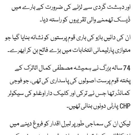
اور دہشت گردی سے لڑنے کی ضرورت کے بارے میں
ڈیسک تھمنے والی تقریروں کو راستہ دیا۔
ان کی دائیں بازو کی باری قوم پرستوں کو نشانہ بنایا گیا جو
متوازی پارلیمانی انتخابات میں بڑے فاتح بن کر ابھرے۔
74 سالہ بزرگ نے ہمیشہ مصطفی کمال اتاترک کے
پختہ قوم پرست اصولوں کی پاسداری کی تھی، جو فوجی
کمانڈر تھا جس نے ترکی اور کلیک دار اوغلو کی سیکولر
CHP پارٹی دونوں بنائی تھیں۔
لیکن ان کی سماجی طور پر لبرل اقدار کو فروغ دینے میں