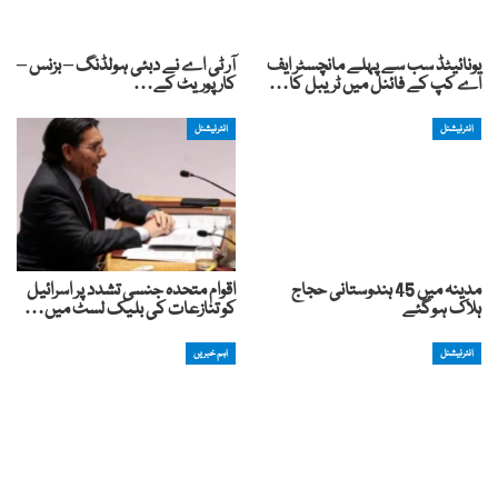
یونائیٹڈ سب سے پہلے مانچسٹر ایف
آر ٹی اے نے دبئی ہولڈنگ – بزنس –
اے کپ کے فائنل میں ٹریبل کا…
کارپوریٹ کے…
انٹرنیشنل
انٹرنیشنل
مدینہ میں 45 ہندوستانی حجاج
اقوام متحدہ جنسی تشدد پر اسرائیل
ہلاک ہوگئے
کو تنازعات کی بلیک لسٹ میں…
انٹرنیشنل
اہم خبریں