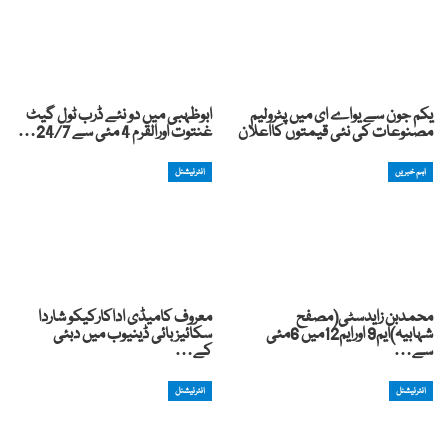
یکم جون سے یواے ای میں پٹرولیم
ابوظہبی میں دو نئے ڈرب ٹول گیٹ
مصنوعات کی نئی قیمتوں کااعلان
غنتوت اورالقرم 4 مئی سے 24/7…
اہم خبریں
انٹرنیشنل
محمدبن زایدسٹی(مصفح
معروف کامیڈی اداکارکیکو شاردا
شہابیہ)ایم9 اورایم12میں 6مئی
سکائیز بائی ڈینیوب میں دبئی
سے…
کے…
انٹرنیشنل
انٹرنیشنل