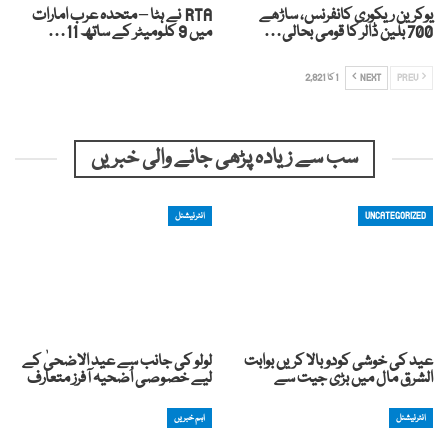
یوکرین ریکوری کانفرنس، ساڑھے
RTA نے ہٹا – متحدہ عرب امارات
700 بلین ڈالر کا قومی بحالی…
میں 9 کلومیٹر کے ساتھ 11…
PREV
NEXT
1 کا 2,821
سب سے زیادہ پڑھی جانے والی خبریں
UNCATEGORIZED
انٹرنیشنل
عید کی خوشی کودوبالا کریں بوابت
لولو کی جانب سے عید الاضحیٰ کے
الشرق مال میں بڑی جیت سے
لیے خصوصی اُضحیہ آفرز متعارف
انٹرنیشنل
اہم خبریں