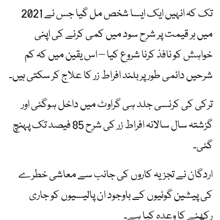
تک کہ انہیں ایک ایسا شخص مل گیا جس نے 2021
میں ہر قیمت پر شرح سود میں کمی کرنے کی اپنی
خواہش کو نافذ کرنا شروع کیا – اس یقین میں کہ کم
شرحیں دائمی طور پر بلند افراط زر کا علاج کر سکتی ہیں۔
ترکی کی کرنسی جلد ہی گراوٹ میں داخل ہوگئی اور
گزشتہ سال سالانہ افراط زر کی شرح 85 فیصد تک پہنچ
گئی۔
اردگان نے تجزیہ کاروں کی جانب سے معاشی خطرے
کی پیشین گوئیوں کے باوجود ان پالیسیوں کو جاری
رکھنے کا وعدہ کیا ہے۔