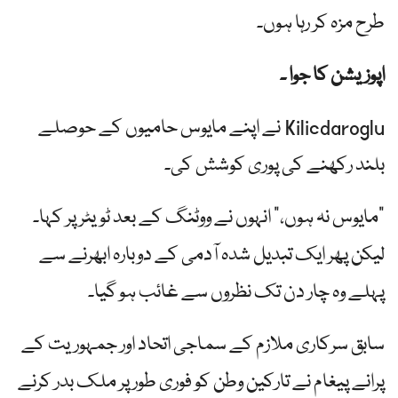
طرح مزہ کر رہا ہوں۔
اپوزیشن کا جوا ۔
Kilicdaroglu نے اپنے مایوس حامیوں کے حوصلے
بلند رکھنے کی پوری کوشش کی۔
"مایوس نہ ہوں،” انہوں نے ووٹنگ کے بعد ٹویٹر پر کہا۔
لیکن پھر ایک تبدیل شدہ آدمی کے دوبارہ ابھرنے سے
پہلے وہ چار دن تک نظروں سے غائب ہو گیا۔
سابق سرکاری ملازم کے سماجی اتحاد اور جمہوریت کے
پرانے پیغام نے تارکین وطن کو فوری طور پر ملک بدر کرنے