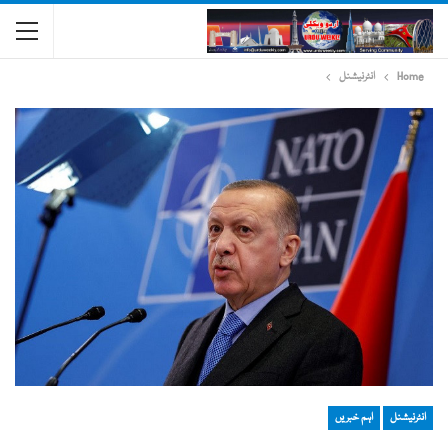
Home
انٹرنیشنل
انٹرنیشنل
اہم خبریں