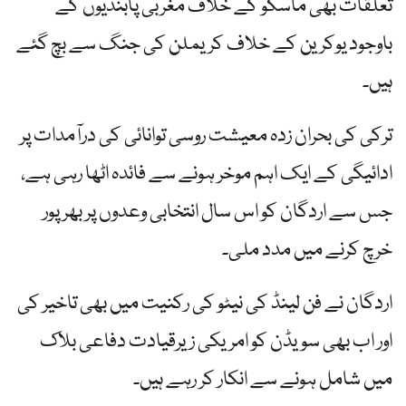
تعلقات بھی ماسکو کے خلاف مغربی پابندیوں کے
باوجود یوکرین کے خلاف کریملن کی جنگ سے بچ گئے
ہیں۔
ترکی کی بحران زدہ معیشت روسی توانائی کی درآمدات پر
ادائیگی کے ایک اہم موخر ہونے سے فائدہ اٹھا رہی ہے،
جس سے اردگان کو اس سال انتخابی وعدوں پر بھرپور
خرچ کرنے میں مدد ملی۔
اردگان نے فن لینڈ کی نیٹو کی رکنیت میں بھی تاخیر کی
اور اب بھی سویڈن کو امریکی زیرقیادت دفاعی بلاک
میں شامل ہونے سے انکار کر رہے ہیں۔