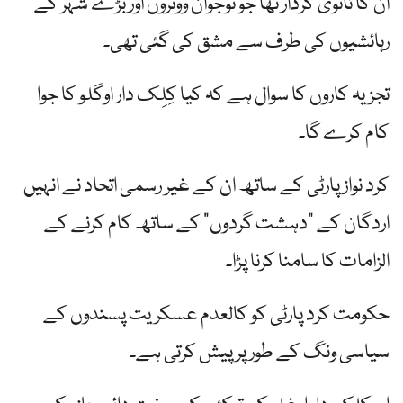
ان کا ثانوی کردار تھا جو نوجوان ووٹروں اور بڑے شہر کے
رہائشیوں کی طرف سے مشق کی گئی تھی۔
تجزیہ کاروں کا سوال ہے کہ کیا کِلِک دار اوگلو کا جوا
کام کرے گا۔
کرد نواز پارٹی کے ساتھ ان کے غیر رسمی اتحاد نے انہیں
اردگان کے "دہشت گردوں” کے ساتھ کام کرنے کے
الزامات کا سامنا کرنا پڑا۔
حکومت کرد پارٹی کو کالعدم عسکریت پسندوں کے
سیاسی ونگ کے طور پر پیش کرتی ہے۔