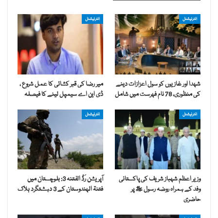
انٹرنیشنل
انٹرنیشنل
شہدا اور غازیوں کو سول اعزازات دینے
میر رضا کی قبر کشائی کا عمل شروع ،
کی منظوری، 78 نام فہرست میں شامل
ڈی این اے سیمپل لینے کا فیصلہ
انٹرنیشنل
انٹرنیشنل
وزیر اعظم شہباز شریف کی پاکستانی
آپریشن رَدُّ الفتنہ 3: بلوچستان میں
وفد کے ہمراہ روضہ رسول ﷺ پر
فتنۃ الہندوستان کے 3 دہشتگرد ہلاک
حاضری