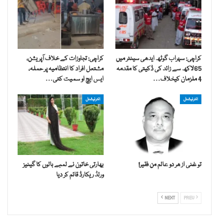
کراچی: سہراب گوٹھ ایدھی سینٹر میں
کراچی: تجاوزات کے خلاف آپریشن،
65لاکھ سے زائد کی ڈکیتی کا مقدمہ
مشتعل افراد کا انتظامیہ پر حملہ،
4 ملزمان کیخلاف…
ایس ایچ او سمیت کئی…
انٹرنیشنل
انٹرنیشنل
تو غنی از ھر دو عالم من فقیر!
بھارتی خاتون نے لمبے بالوں کا گینیز
ورلڈ ریکارڈ قائم کر دیا
NEXT
PREV