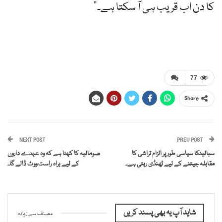
کا دن اب قریب ہی آ سکتا ہے۔”
77
Share
NEXT POST
PREV POST
سبالینکا سیاسی طور پر الزام تراشی کا
صومالیہ کا کہنا ہے کہ وہ عہدے داروں
مقابلہ جیتنے کے لیے ٹھنڈی رہتی ہے۔
کے لیے براہ راست ووٹ ڈالے گا۔
شاید آپ یہ بھی پسند کریں
مصنف سے زیادہ