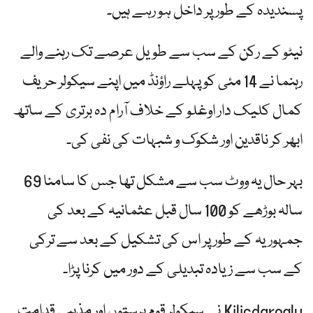
پسندیدہ کے طور پر داخل ہو رہے ہیں۔
نیٹو کے رکن کے سب سے طویل عرصے تک رہنے والے
رہنما نے 14 مئی کو پہلے راؤنڈ میں اپنے سیکولر حریف
کمال کلیک دار اوغلو کے خلاف آرام دہ برتری کے ساتھ
ابھر کر ناقدین اور شکوک و شبہات کی نفی کی۔
بہر حال یہ ووٹ سب سے مشکل تھا جس کا سامنا 69
سالہ بوڑھے کو 100 سال قبل عثمانیہ کے بعد کی
جمہوریہ کے طور پر اس کی تشکیل کے بعد سے ترکی
کے سب سے زیادہ تبدیلی کے دور میں کرنا پڑا۔
Kilicdaroglu نے سیکولر قوم پرستوں اور مذہبی قدامت