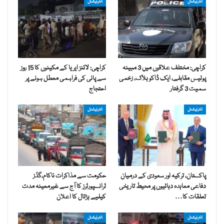
انٹرنیشنل
انٹرنیشنل
کراچی: مختلف علاقوں میں 3 مبینہ
کراچی: لائنز ایریا کے مکینوں کا 15 روز
پولیس مقابلے، ایک ڈاکو ہلاک، زخمی
سے پانی کی فراہمی معطل ہونے پر
سمیت 3 گرفتار
احتجاج
انٹرنیشنل
انٹرنیشنل
پاکستان، ترکیہ اور سعودی کے درمیان
حکومت سے مذاکرات ناکام،گڈز
دفاعی معاہدہ دہائیوں پر محیط تاریخی
ٹرانسپورٹرز کا آج سے غیرمعینہ مدت
تعلقات کا…
کیلیے ہڑتال کا اعلان
انٹرنیشنل
انٹرنیشنل