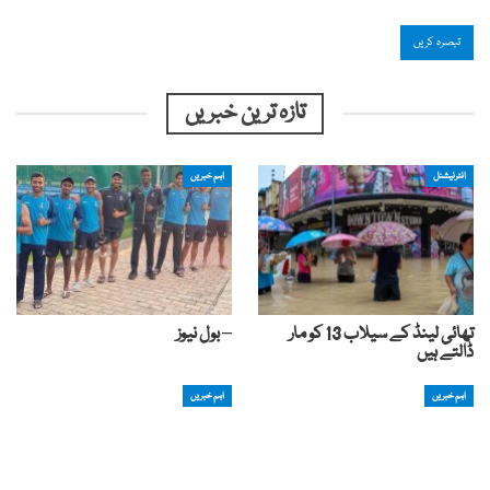
تازہ ترین خبریں
انٹرنیشنل
اہم خبریں
تھائی لینڈ کے سیلاب 13 کو مار
– بول نیوز
ڈالتے ہیں
اہم خبریں
اہم خبریں