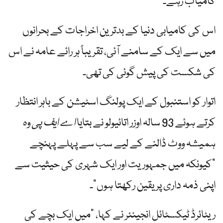
کامیاب رہے۔
اس کی کامیابی دنیا کے بدترین اخراجات کے بحرانوں
میں سے ایک کے سامنے آئی، تقریباً ہر رائے عامہ نے اس
کی شکست کی پیش گوئی کی تھی۔
اتوار کو استنبول کے ایک پولنگ اسٹیشن کے باہر انتظار
کرتے ہوئے 93 سالہ اوزر اتائیولو نے بتایا
اے ایف پی
وہ
ہمیشہ ووٹ ڈالنے کے لیے سب سے پہلے پہنچے
"کیونکہ میں جمہوریت اور ایک شہری کی حیثیت سے
اپنی ذمہ داری پر یقین رکھتا ہوں”۔
ریٹائرڈ ٹیکسٹائل انجینئر نے کہا، "میں ایک بچے کی