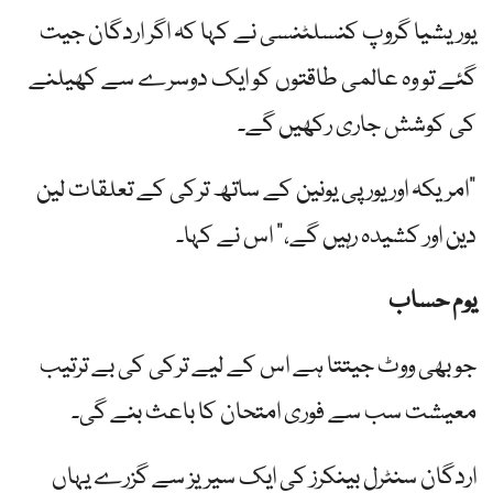
یوریشیا گروپ کنسلٹنسی نے کہا کہ اگر اردگان جیت
گئے تو وہ عالمی طاقتوں کو ایک دوسرے سے کھیلنے
کی کوشش جاری رکھیں گے۔
"امریکہ اور یورپی یونین کے ساتھ ترکی کے تعلقات لین
دین اور کشیدہ رہیں گے،” اس نے کہا۔
یوم حساب
جو بھی ووٹ جیتتا ہے اس کے لیے ترکی کی بے ترتیب
معیشت سب سے فوری امتحان کا باعث بنے گی۔
اردگان سنٹرل بینکرز کی ایک سیریز سے گزرے یہاں