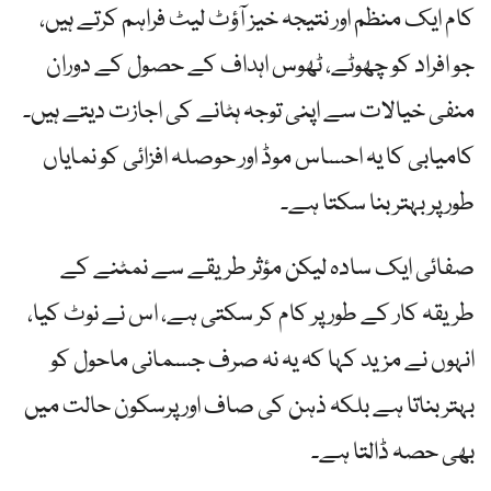
کام ایک منظم اور نتیجہ خیز آؤٹ لیٹ فراہم کرتے ہیں،
جو افراد کو چھوٹے، ٹھوس اہداف کے حصول کے دوران
منفی خیالات سے اپنی توجہ ہٹانے کی اجازت دیتے ہیں۔
کامیابی کا یہ احساس موڈ اور حوصلہ افزائی کو نمایاں
طور پر بہتر بنا سکتا ہے۔
صفائی ایک سادہ لیکن مؤثر طریقے سے نمٹنے کے
طریقہ کار کے طور پر کام کر سکتی ہے، اس نے نوٹ کیا،
انہوں نے مزید کہا کہ یہ نہ صرف جسمانی ماحول کو
بہتر بناتا ہے بلکہ ذہن کی صاف اور پرسکون حالت میں
بھی حصہ ڈالتا ہے۔