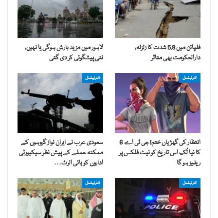
فلپائن میں 5.8 شدت کا زلزلہ،
لاہور میں مزید بارش ہوگی یا نہیں،
دارالحکومت بھی متاثر
نئی پیشگوئی کر دی گئی
انٹرنیشنل
انٹرنیشنل
انتظار کی گھڑیاں ختم! جی ٹی اے 6
سعودی عرب نے ایران نواز گروہوں کے
کا نیا لُک اس تاریخ کو نیٹ فلکس پر
ممکنہ حملے کے پیش نظر سیکیورٹی
ریلیز ہو گا
اداروں کو ہائی الرٹ…
انٹرنیشنل
انٹرنیشنل