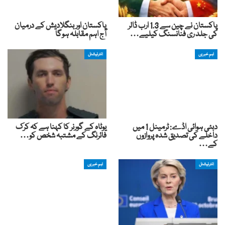
پاکستان نے چین سے 1.3 ارب ڈالر
پاکستان اور بنگلادیش کے درمیان
کی جلد ری فنانسنگ کیلیے…
آج اہم مقابلہ ہوگا
اہم خبریں
انٹرنیشنل
دبئی ہوائی اڈے: ٹرمینل 1 میں
یوٹاہ کے گورنر کا کہنا ہے کہ کرک
داخلے کی تصدیق شدہ پروازوں
فائرنگ کے مشتبہ شخص کو…
کے…
انٹرنیشنل
اہم خبریں