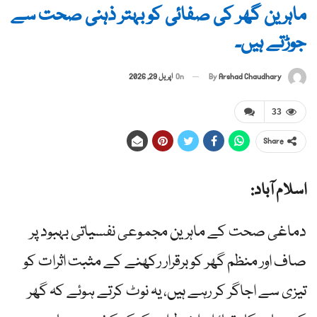
ماہرین گھر کی صفائی کو بہتر ذہنی صحت سے
جوڑتے ہیں۔
By
Arshad Chaudhary
On
اپریل 29, 2026
33
Share
اسلام آباد:
دماغی صحت کے ماہرین مجموعی نفسیاتی بہبود پر
صاف اور منظم گھر کو برقرار رکھنے کے مثبت اثرات کو
تیزی سے اجاگر کر رہے ہیں، یہ نوٹ کرتے ہوئے کہ گھر