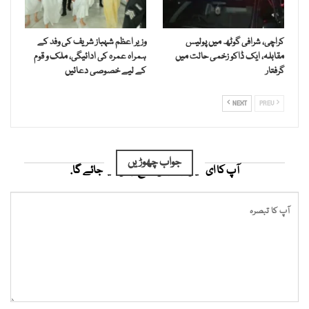
کراچی، شرافی گوٹھ میں پولیس
وزیر اعظم شہباز شریف کی وفد کے
مقابلہ، ایک ڈاکو زخمی حالت میں
ہمراہ عمرہ کی ادائیگی، ملک و قوم
گرفتار
کے لیے خصوصی دعائیں
NEXT
PREV
جواب چھوڑیں
آپ کا ای میل ایڈریس شائع نہیں کیا جائے گا.