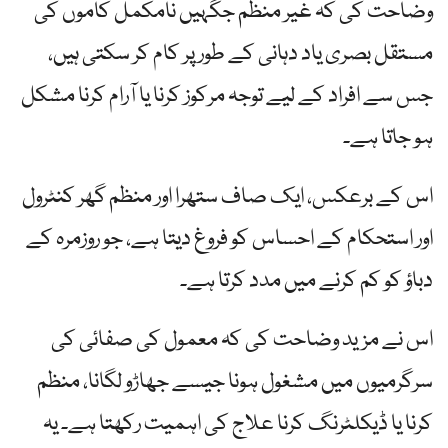
وضاحت کی کہ غیر منظم جگہیں نامکمل کاموں کی
مستقل بصری یاد دہانی کے طور پر کام کر سکتی ہیں،
جس سے افراد کے لیے توجہ مرکوز کرنا یا آرام کرنا مشکل
ہو جاتا ہے۔
اس کے برعکس، ایک صاف ستھرا اور منظم گھر کنٹرول
اور استحکام کے احساس کو فروغ دیتا ہے، جو روزمرہ کے
دباؤ کو کم کرنے میں مدد کرتا ہے۔
اس نے مزید وضاحت کی کہ معمول کی صفائی کی
سرگرمیوں میں مشغول ہونا جیسے جھاڑو لگانا، منظم
کرنا یا ڈیکلٹرنگ کرنا علاج کی اہمیت رکھتا ہے۔ یہ