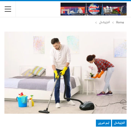
Home
انٹرنیشنل
انٹرنیشنل
اہم خبریں