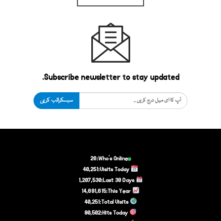
Subscribe newsletter to stay updated.
سبسکرائب کریں
26
Who's Online:
40,251
Visits Today:
1,207,530
Last 30 Days:
14,691,615
This Year:
40,251
Total Visits:
80,502
Hits Today: