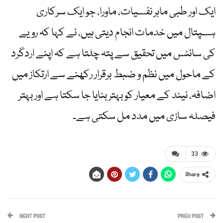
ایک اور طبی ماہر نفسیات، ماورا، جو ایک سرکاری
ہسپتال میں خدمات انجام دیتی ہیں، نے کہا کہ رویے
کی سائنس میں تحقیق سے پتہ چلتا ہے کہ اپنے اردگرد
کے ماحول میں نظم و ضبط برقرار رکھنے سے ارتکاز میں
اضافہ، نیند کے معیار کو بہتر بنایا جا سکتا ہے اور بہتر
فیصلہ سازی میں مدد مل سکتی ہے۔
33
Share
NEXT POST
PREV POST