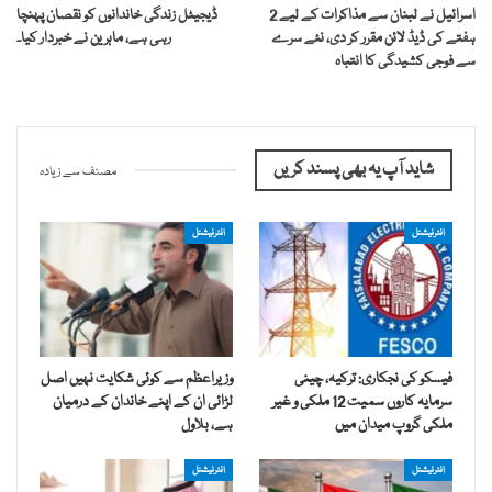
اسرائیل نے لبنان سے مذاکرات کے لیے 2
ڈیجیٹل زندگی خاندانوں کو نقصان پہنچا
ہفتے کی ڈیڈ لائن مقرر کر دی، نئے سرے
رہی ہے، ماہرین نے خبردار کیا۔
سے فوجی کشیدگی کا انتباہ
شاید آپ یہ بھی پسند کریں
مصنف سے زیادہ
انٹرنیشنل
انٹرنیشنل
فیسکو کی نجکاری: ترکیہ، چینی
وزیراعظم سے کوئی شکایت نہیں اصل
سرمایہ کاروں سمیت 12 ملکی و غیر
لڑائی ان کے اپنے خاندان کے درمیان
ملکی گروپ میدان میں
ہے، بلاول
انٹرنیشنل
انٹرنیشنل