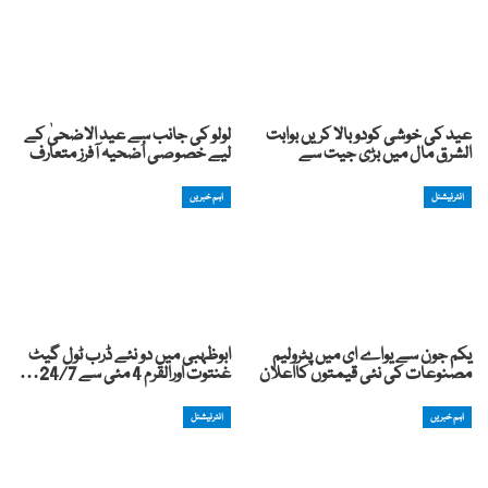
عید کی خوشی کودوبالا کریں بوابت
لولو کی جانب سے عید الاضحیٰ کے
الشرق مال میں بڑی جیت سے
لیے خصوصی اُضحیہ آفرز متعارف
انٹرنیشنل
اہم خبریں
یکم جون سے یواے ای میں پٹرولیم
ابوظہبی میں دو نئے ڈرب ٹول گیٹ
مصنوعات کی نئی قیمتوں کااعلان
غنتوت اورالقرم 4 مئی سے 24/7…
اہم خبریں
انٹرنیشنل