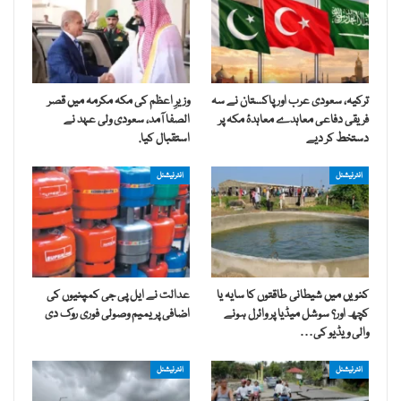
ترکیہ، سعودی عرب اور پاکستان نے سہ
وزیرِ اعظم کی مکہ مکرمہ میں قصر
فریقی دفاعی معاہدے معاہدۂ مکہ پر
الصفا آمد، سعودی ولی عہد نے
دستخط کر دیے
استقبال کیا.
انٹرنیشنل
انٹرنیشنل
کنویں میں شیطانی طاقتوں کا سایہ یا
عدالت نے ایل پی جی کمپنیوں کی
کچھ اور؟ سوشل میڈیا پر وائرل ہونے
اضافی پریمیم وصولی فوری روک دی
والی ویڈیو کی…
انٹرنیشنل
انٹرنیشنل