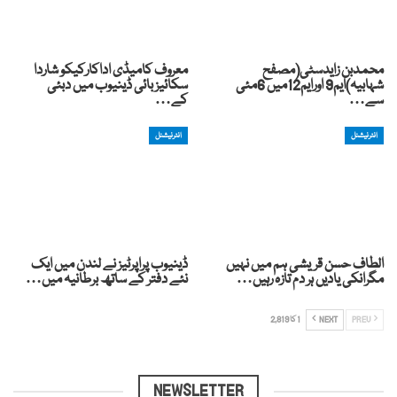
محمدبن زایدسٹی(مصفح
معروف کامیڈی اداکارکیکو شاردا
شہابیہ)ایم9 اورایم12میں 6مئی
سکائیز بائی ڈینیوب میں دبئی
سے…
کے…
انٹرنیشنل
انٹرنیشنل
الطاف حسن قریشی ہم میں نہیں
ڈینیوب پراپرٹیز نے لندن میں ایک
مگرانکی یادیں ہر دم تازہ رہیں…
نئے دفتر کے ساتھ برطانیہ میں…
PREV
NEXT
1 کا 2,819
NEWSLETTER