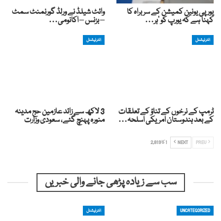
یورپی یونین کمیشن کے سربراہ کا
وائٹ شیلڈ نے ورلڈ گورنمنٹ سمٹ
کہنا ہے کہ یورپ کو ‘ہر…
– بزنس – اکانومی…
انٹرنیشنل
انٹرنیشنل
ٹرمپ کے نرخوں کے تناؤ کے تعلقات
3 لاکھ سے زائد عازمین حج مدینہ
کے بعد ہندوستان امریکی اسلحہ…
منورہ پہنچ گئے، سعودی وزارت
PREV
NEXT
1 کا 2,819
سب سے زیادہ پڑھی جانے والی خبریں
UNCATEGORIZED
انٹرنیشنل