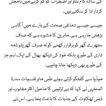
کے سادہ کام تناؤ اور اضطراب کو کم کرنے میں بامعنی
کردار ادا کر سکتے ہیں۔
جیسے جیسے دماغی صحت کے بارے میں آگاہی
بڑھتی جا رہی ہے، ماہرین کا مشورہ ہے کہ صاف
ستھرے گھر کو برقرار رکھنے کو نہ صرف گھریلو ذمہ
داری کے طور پر بلکہ خود کی دیکھ بھال کے ایک اہم جز
کے طور پر بھی دیکھا جانا چاہیے۔
میڈیا سے گفتگو کرتے ہوئے طبی ماہر نفسیات سدرۃ
المنتہیٰ نے کہا کہ بے ترتیبی کا ماحول اکثر مغلوب اور
ذہنی تھکاوٹ کے جذبات کا باعث بنتا ہے۔ اس نے