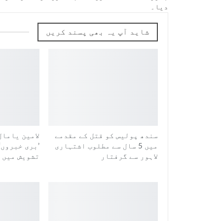
دیا۔
شاید آپ یہ بھی پسند کریں
سندھ پولیس کو قتل کے مقدمے
لامین یامال
میں 5 سال سے مطلوب اشتہاری
’بری خبروں‘
لاہور سے گرفتار
تشویش میں م