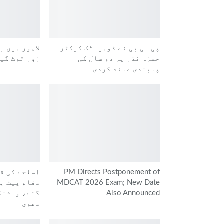
پی سی بی نے ڈومیسٹک کرکٹر
لاہور میں ب
حمزہ نذر پر دو سال کی
زور ٹوٹ گی
پابندی عائد کردی
PM Directs Postponement of
اسلحے کی قل
MDCAT 2026 Exam; New Date
دفاع پیٹ ہ
Also Announced
گئے، واشنگ
دعویٰ