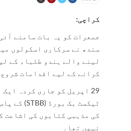
کراچی:
جمعرات کو یہ بات سامنے آئی
سندھ نے سرکاری اسکولوں میں
لینے والے ہندو طلباء کے لی
کرانے کے لیے اقدامات شروع 
29 اپریل کو جاری کردہ ایک
ٹیکسٹ بک بو
کی مذہبی کتابوں کی اشاعت ک
نہیں تھا۔