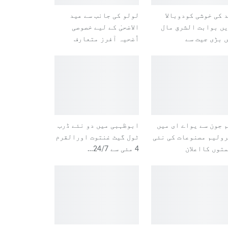
 کی خوشی کودوبالا
لولو کی جانب سے عید
ں بوابت الشرق مال
الاضحیٰ کے لیے خصوصی
 بڑی جیت سے
اُضحیہ آفرز متعارف
 جون سے یواے ای میں
ابوظہبی میں دو نئے ڈرب
ولیم مصنوعات کی نئی
ٹول گیٹ غنتوت اورالقرم
توں کااعلان
4 مئی سے 24/7…