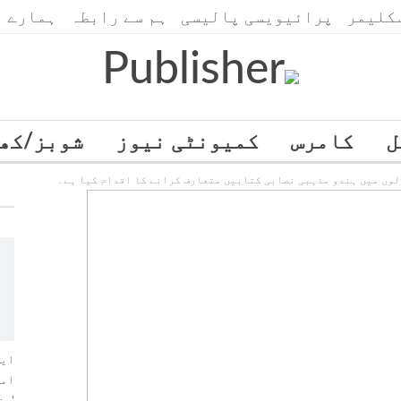
کلیمر
پرائیویسی پالیسی
ہم سے رابطہ
ہمارے ب
ل
کامرس
کمیونٹی نیوز
شوبز/کھ
SWITCH TO ENGLISH
Gulf Time
وں میں ہندو مذہبی نصابی کتابیں متعارف کرانے کا اقدام کیا ہے۔
ایر
امر