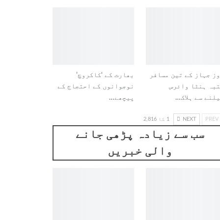
ز جہاز کے تین مسافر
بھارت کے ‘کاکروچ’
بہ ہنٹا وائرس
نوجوانوں کے احتجاج کے
لنے سے ہلاک…
پیچھے…
PREV
NEXT
1 کا 2,816
سب سے زیادہ پڑھی جانے
والی خبریں