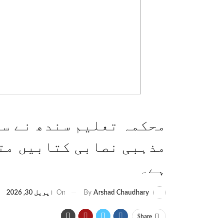
محکمہ تعلیم سندھ نے س
مذہبی نصابی کتابیں مت
ہے۔
On
اپریل 30, 2026
By
Arshad Chaudhary
Share