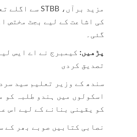
مزید برآں، TBB
کی اشاعت کے لیے بجٹ مختص ا
گئی۔
پڑھیں:
کیمبرج نے اے ایس لیو
تصدیق کردی
سندھ کے وزیر تعلیم سید سرد
اسکولوں میں ہندو طلبہ کو م
کو یقینی بنانے کے لیے اس ع
نصابی کتابیں صوبے بھر کے س