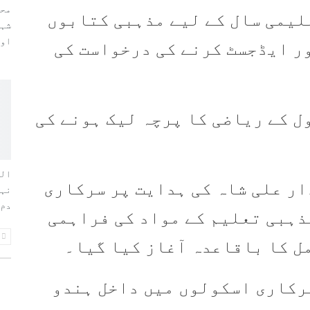
محم
S سے اگلے تعلیمی سال کے لیے مذہبی کتابوں
اورایم2
ور ایڈجسٹ کرنے کی درخواست کی
ل کے ریاضی کا پرچہ لیک ہونے کی
الط
ار علی شاہ کی ہدایت پر سرکاری
نہی
دم 
ذہبی تعلیم کے مواد کی فراہمی
مل کا باقاعدہ آغاز کیا گیا۔
رکاری اسکولوں میں داخل ہندو