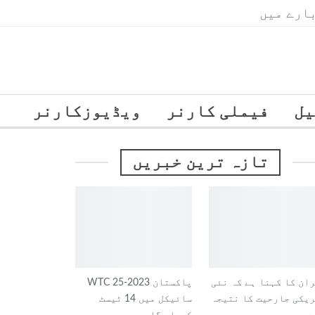
ارے میں
یل
فیملی کارنر
ویڈیوزکارنر
تازہ ترین خبریں
ان کا کہنا ہے کہ نئی
پاکستان 2023-25 ​​WTC
یکی جارحیت کا نتیجہ
سائیکل میں 14 ٹیسٹ