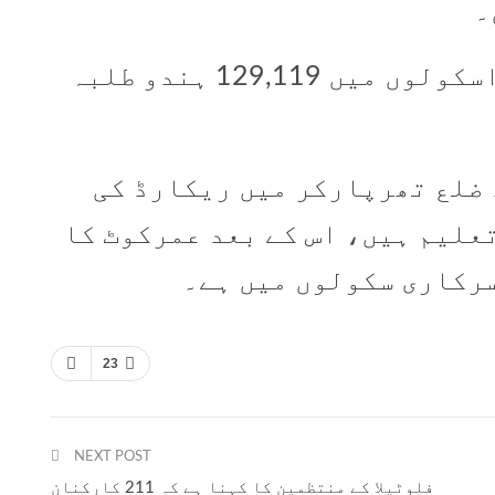
۔
اس وقت سندھ بھر کے سرکاری اسکولوں میں 129,119 ہندو طلبہ
 ضلع تھرپارکر میں ریکارڈ کی
 طلباء زیر تعلیم ہیں، اس کے بعد عمرکوٹ کا
23
NEXT POST
فلوٹیلا کے منتظمین کا کہنا ہے کہ 211 کارکنان