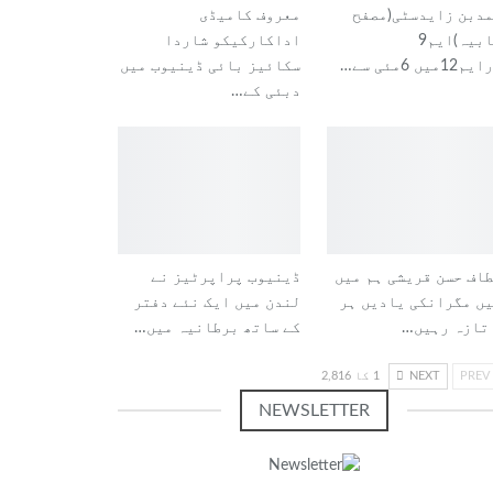
دبن زایدسٹی(مصفح
معروف کامیڈی
شہابیہ)ایم9
اداکارکیکو شاردا
1میں 6مئی سے…
سکائیز بائی ڈینیوب میں
دبئی کے…
اف حسن قریشی ہم میں
ڈینیوب پراپرٹیز نے
ں مگرانکی یادیں ہر
لندن میں ایک نئے دفتر
تازہ رہیں…
کے ساتھ برطانیہ میں…
PREV
NEXT
1 کا 2,816
NEWSLETTER