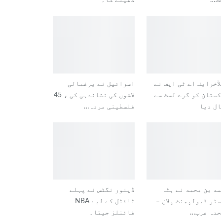
ت…
کھیلے گا۔
آخرایف اے ٹی ایف نے
اسرائیل نے یرغمالی
ستان کو گرے لسٹ سے
لاشوں کی نشاندہی کی ، 45
ل دیا
فلسطینی مردہ…
د بن محمد نے ہٹہ
ڈینور نگٹس نے پہلے
ٹر ڈیولپمنٹ پلان –
ٹائٹل کے لیے NBA
حدہ عرب…
فائنلز جیتا۔