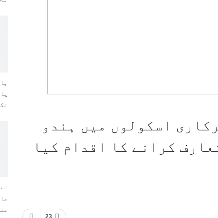
‘سخ
بال
پاک
نکا
رکاری اسکولوں میں ہندو
عارف کرانے کا اقدام کیا
احم
ماس
مت
23