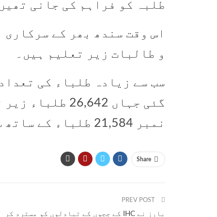
طلبہ کو فراہم کی جانی تھیں
و طالبات زیر تعلیم ہیں۔
سب سے زیادہ طلباء کی تعداد
گئی جہاں 26,642
نمبر 21,584 طلباء کے ساتھ سرکاری سکولوں میں ہے۔
Share
PREV POST
بارز نے IHC کے ججوں کے تبادلوں کو مسترد کر