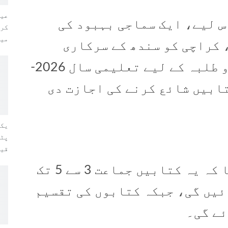
عید
س لیے، ایک سماجی بہبود کی
کری
میں
 کراچی کو سندھ کے سرکاری
اسکولوں میں زیر تعلیم ہندو طلبہ کے لیے تعلیمی سال 2026-
کتابیں شائع کرنے کی اجازت دی
یکم
پٹر
قیم
نوٹیفکیشن میں مزید کہا گیا کہ یہ کتابیں جماعت 3 سے 5 تک
ئیں گی، جبکہ کتابوں کی تقسیم
ئے گی۔