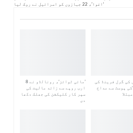
‘اغوا’، 22 جہازوں کو اسرائیل نے روک لیا
 کی گرل فرینڈ کی
’مائی ٹوائز‘، رونالڈو نے 8
کی پوسٹ سے مداح
ارب روپے سے زائد مالیت کی
بتلا
سپر کار کلیکشن کی جھلک دکھا
دی