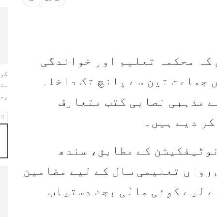
 کہ محکمہ تعلیم اور خواندگی
کرو
 جماعت تین سے پانچ تک داخلہ
مشت
پھی
ے مذہبی نصابی کتب متعارف
کر دیے ہیں۔
 نوٹیفکیشن کے مطابق، سندھ
رڈ (STBB) کے پاس رواں تعلیمی سال کے لیے مضامین
ے لیے کوئی مالی بجٹ دستیاب