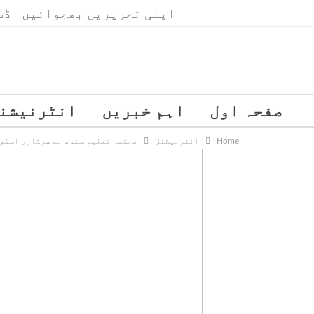
اپنی تحریریں بھجوائیں
ڈس
جمعرات, اگست 6, 2026
صفحہ اول
اہم خبریں
انٹرنیشن
Home
انٹرنیشنل
محکمہ تعلیم سندھ نے سرکاری اسکول