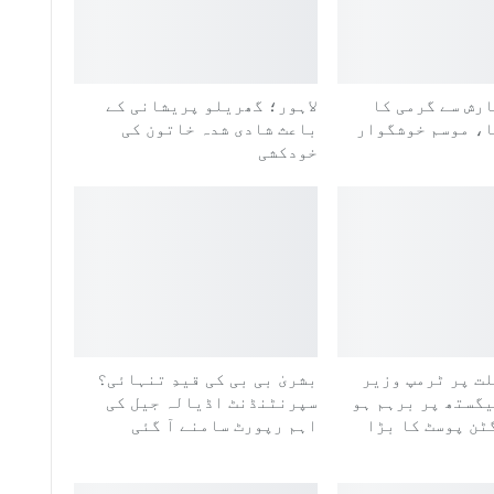
ارش سے گرمی کا
لاہور؛ گھریلو پریشانی کے
ا، موسم خوشگوار
باعث شادی شدہ خاتون کی
خودکشی
ت پر ٹرمپ وزیر
بشریٰ بی بی کی قیدِ تنہائی؟
یگستھ پر برہم ہو
سپرنٹنڈنٹ اڈیالہ جیل کی
ٹن پوسٹ کا بڑا
اہم رپورٹ سامنے آ گئی