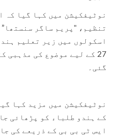
نوٹیفکیشن میں کہا گیا کہ ا
تنظیم، "پریم ساگر سنستھا”،
27 کے لیے موضوع کی مذہبی 
گئی۔
کے ہندو طلباء کو پڑھائی جا
ایس ٹی بی بی کے ذریعے کی جا